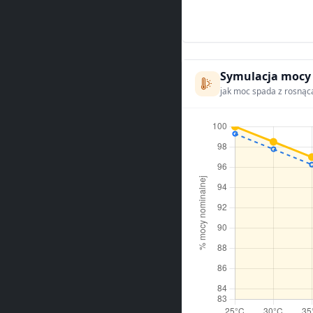
Symulacja mocy
jak moc spada z rosnąc