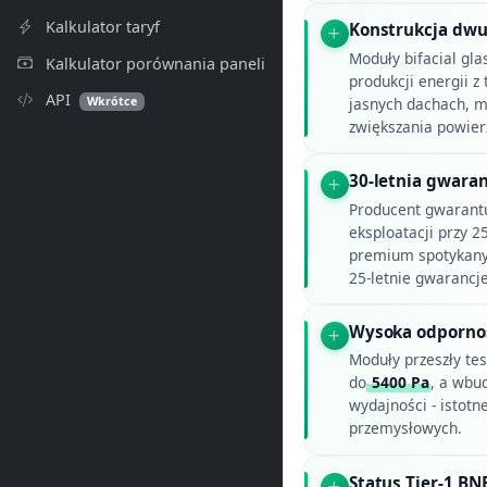
Kalkulator taryf
Konstrukcja dw
Moduły bifacial gl
Kalkulator porównania paneli
produkcji energii z 
API
Wkrótce
jasnych dachach, m
zwiększania powier
30-letnia gwaran
Producent gwarant
eksploatacji przy 2
premium spotykany
25-letnie gwarancj
Wysoka odporno
Moduły przeszły te
do
5400 Pa
, a wbu
wydajności - istotn
przemysłowych.
Status Tier-1 BN