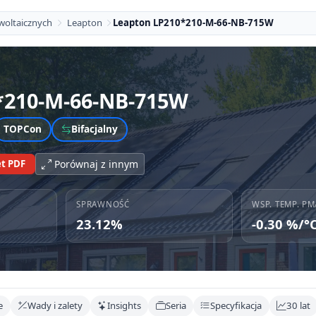
woltaicznych
Leapton
Leapton LP210*210-M-66-NB-715W
*210-M-66-NB-715W
TOPCon
Bifacjalny
t PDF
Porównaj z innym
SPRAWNOŚĆ
WSP. TEMP. PM
23.12%
-0.30 %/°
e
Wady i zalety
Insights
Seria
Specyfikacja
30 lat