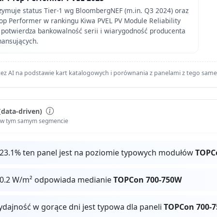
zymuje status Tier-1 wg BloombergNEF (m.in. Q3 2024) oraz
Top Performer w rankingu Kiwa PVEL PV Module Reliability
 potwierdza bankowalność serii i wiarygodność producenta
inansujących.
ez AI na podstawie kart katalogowych i porównania z panelami z tego sam
(data-driven)
i w tym samym segmencie
 23.1% ten panel jest na poziomie typowych modułów
TOPC
30.2 W/m² odpowiada medianie
TOPCon 700-750W
ydajność w gorące dni jest typowa dla paneli
TOPCon 700-