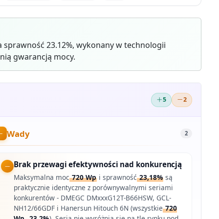
 sprawność 23.12%, wykonany w technologii
nią gwarancją mocy.
5
2
Wady
2
Brak przewagi efektywności nad konkurencją
Maksymalna moc
720 Wp
i sprawność
23,18%
są
praktycznie identyczne z porównywalnymi seriami
konkurentów - DMEGC DMxxxG12T-B66HSW, GCL-
NH12/66GDF i Hanersun Hitouch 6N (wszystkie
720
Wp
,
23,2%
). Seria nie wyróżnia się na tle rynku pod