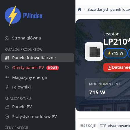
Baza danych paneli foto
Leapton
Strona główna
LP210
KATALOG PRODUKTÓW
715 W
Panele fotowoltaiczne
Oferty paneli PV
Datashee
NOWE
Magazyny energii
MOC NOMINALNA
Falowniki
715 W
ANALIZY RYNKU
Panele PV
Statystyki modułów PV
Podsumowani
SEKCJE
CENY ENERGII