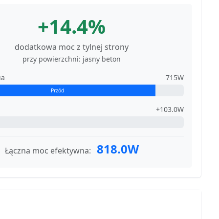
+14.4%
dodatkowa moc z tylnej strony
przy powierzchni: jasny beton
ia
715W
Przód
+103.0W
818.0W
Łączna moc efektywna: