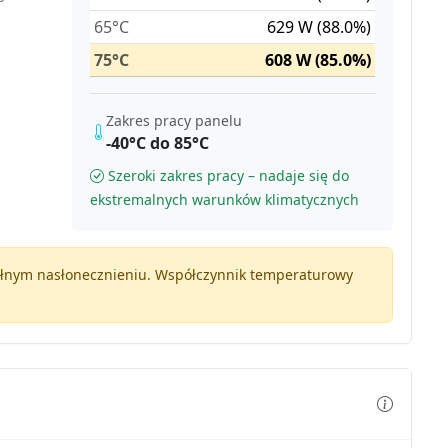
65°C
629 W (88.0%)
75°C
608 W (85.0%)
Zakres pracy panelu
-40°C do 85°C
Szeroki zakres pracy – nadaje się do
ekstremalnych warunków klimatycznych
pełnym nasłonecznieniu. Współczynnik temperaturowy