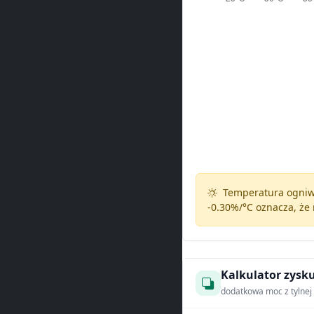
Temperatura ogniw 
-0.30%/°C
oznacza, że 
Kalkulator zysku
dodatkowa moc z tylnej 