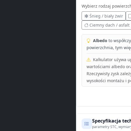
Wybierz rodzaj powierzc
Śnieg / biały żwir
Ciemny dach / asfalt
Albedo
to współczyn
powierzchnia, tym więc
Kalkulator używa 
wartościami albedo or
Rzeczywisty zysk zależ
wysokości montażu i p
Specyfikacja tec
parametry STC, wymiar