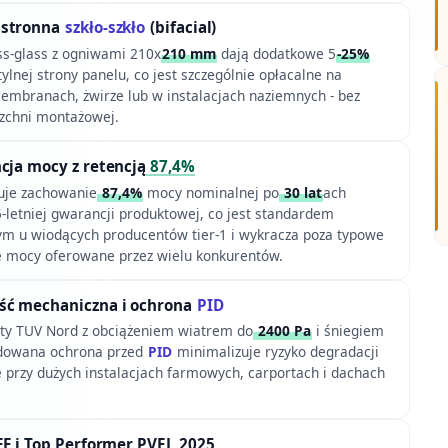
ustronna
szkło-szkło
(bifacial)
ass-glass z ogniwami 210x
210 mm
dają dodatkowe 5
-25%
tylnej strony panelu, co jest szczególnie opłacalne na
embranach, żwirze lub w instalacjach naziemnych - bez
zchni montażowej.
cja mocy z retencją
87,4%
uje zachowanie
87,4%
mocy nominalnej po
30 lat
ach
5-letniej gwarancji produktowej, co jest standardem
m u wiodących producentów tier-1 i wykracza poza typowe
e mocy oferowane przez wielu konkurentów.
ść mechaniczna i ochrona
PID
sty TUV Nord z obciążeniem wiatrem do
2400 Pa
i śniegiem
dowana ochrona przed
PID
minimalizuje ryzyko degradacji
e przy dużych instalacjach farmowych, carportach i dachach
EF i Top Performer PVEL 2025