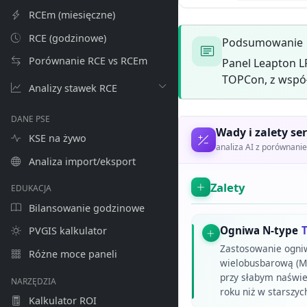
RCEm (miesięczne)
RCE (godzinowe)
Podsumowanie
Porównanie RCE vs RCEm
Panel Leapton 
TOPCon, z współ
Analizy stawek RCE
DANE PSE
Wady i zalety ser
KSE na żywo
analiza AI z porównan
Analiza import/eksport
Zalety
EDUKACJA
Bilansowanie godzinowe
Ogniwa N-type
PVGIS kalkulator
Zastosowanie ogni
Różne moce paneli
wielobusbarową (MB
przy słabym naświet
NARZĘDZIA
roku niż w starszy
Kalkulator ROI