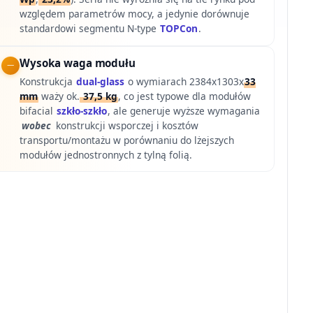
względem parametrów mocy, a jedynie dorównuje
standardowi segmentu N-type
TOPCon
.
Wysoka waga modułu
Konstrukcja
dual-glass
o wymiarach 2384x1303x
33
mm
waży ok.
37,5 kg
, co jest typowe dla modułów
bifacial
szkło-szkło
, ale generuje wyższe wymagania
wobec
konstrukcji wsporczej i kosztów
transportu/montażu w porównaniu do lżejszych
modułów jednostronnych z tylną folią.