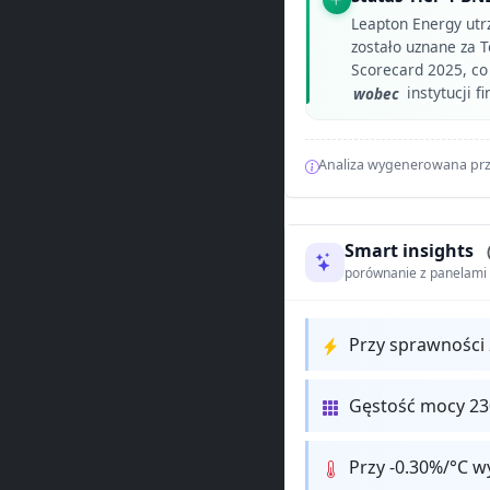
Leapton Energy utr
zostało uznane za 
Scorecard 2025, co
wobec
instytucji f
Analiza wygenerowana prz
Smart insights
porównanie z panelam
Przy sprawności
Gęstość mocy 2
Przy -0.30%/°C w