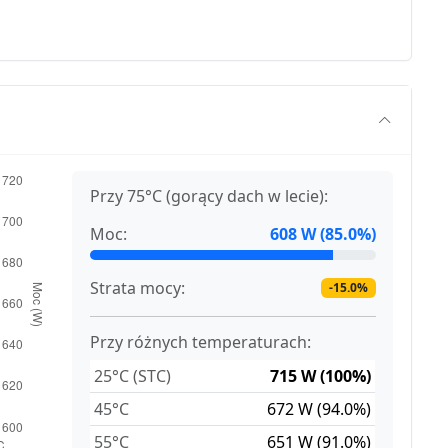
Przy 75°C (gorący dach w lecie):
Moc:
608 W (85.0%)
Strata mocy:
-15.0%
Przy różnych temperaturach:
25°C (STC)
715 W (100%)
45°C
672 W (94.0%)
55°C
651 W (91.0%)