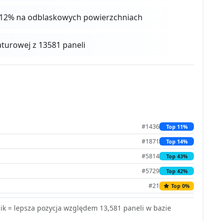
 4-12% na odblaskowych powierzchniach
urowej z 13581 paneli
#1436
Top 11%
#1871
Top 14%
#5814
Top 43%
#5729
Top 42%
#21
Top 0%
k = lepsza pozycja względem 13,581 paneli w bazie