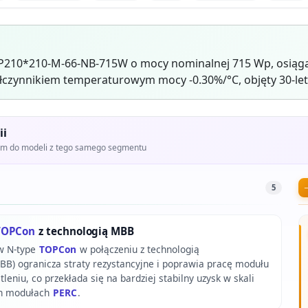
LP210*210-M-66-NB-715W o mocy nominalnej 715 Wp, osiąga
czynnikiem temperaturowym mocy -0.30%/°C, objęty 30-let
ii
iem do modeli z tego samego segmentu
5
TOPCon
z technologią MBB
w N-type
TOPCon
w połączeniu z technologią
B) ogranicza straty rezystancyjne i poprawia pracę modułu
leniu, co przekłada się na bardziej stabilny uzysk w skali
ch modułach
PERC
.