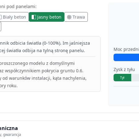
hni pod panelami:
Biały beton
Jasny beton
Trawa
nik odbicia światła (0-100%). Im jaśniejsza
Moc przedn
ej światła odbija na tylną stronę panelu.
uproszczonego modelu z domyślnymi
Zysk z tyłu
az współczynnikiem pokrycia gruntu 0.6.
y od warunków instalacji, kąta nachylenia,
Tył
ory roku.
hniczna
y, gwarancja