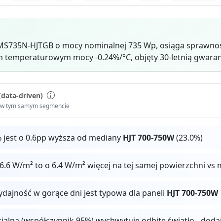
MS735N-HJTGB o mocy nominalnej 735 Wp, osiąga sprawność
 temperaturowym mocy -0.24%/°C, objęty 30-letnią gwaran
(data-driven)
i w tym samym segmencie
 jest o 0.6pp wyższa od mediany
HJT 700-750W
(23.0%)
.6 W/m² to o 6.4 W/m² więcej na tej samej powierzchni vs
ydajność w gorące dni jest typowa dla paneli
HJT 700-750W
cjalna (współczynnik 95%) wychwytuje odbite światło - dod