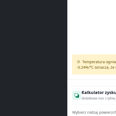
Temperatura ogniw 
-0.24%/°C
oznacza, że 
Kalkulator zysku
dodatkowa moc z tylnej 
Wybierz rodzaj powierzc