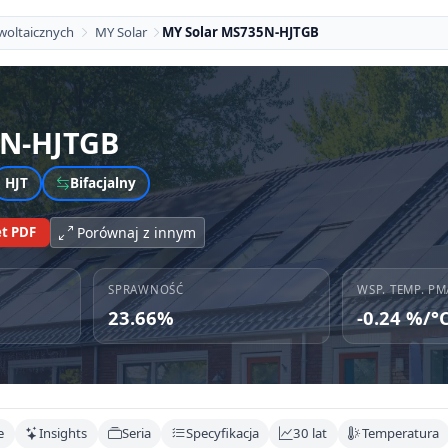
woltaicznych
MY Solar
MY Solar MS735N-HJTGB
N-HJTGB
HJT
Bifacjalny
t PDF
Porównaj z innym
SPRAWNOŚĆ
WSP. TEMP. PM
23.66%
-0.24 %/°
e
Insights
Seria
Specyfikacja
30 lat
Temperatura