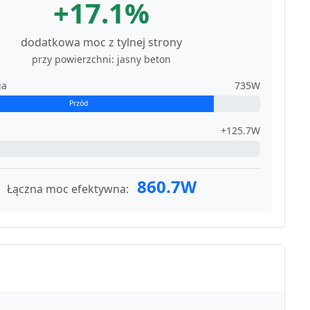
+17.1%
dodatkowa moc z tylnej strony
przy powierzchni: jasny beton
ia
735W
Przód
+125.7W
860.7W
Łączna moc efektywna: