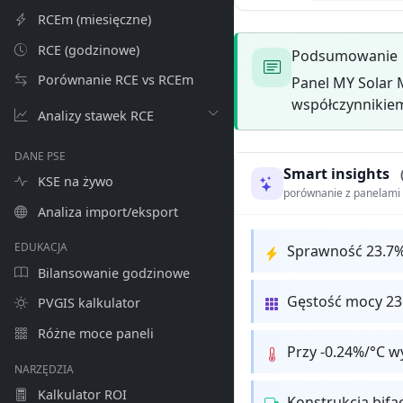
RCEm (miesięczne)
RCE (godzinowe)
Podsumowanie
Porównanie RCE vs RCEm
Panel MY Solar 
współczynnikiem
Analizy stawek RCE
DANE PSE
Smart insights
KSE na żywo
porównanie z panelam
Analiza import/eksport
EDUKACJA
Sprawność 23.7%
Bilansowanie godzinowe
Gęstość mocy 236
PVGIS kalkulator
Różne moce paneli
Przy -0.24%/°C w
NARZĘDZIA
Kalkulator ROI
Konstrukcja bifa