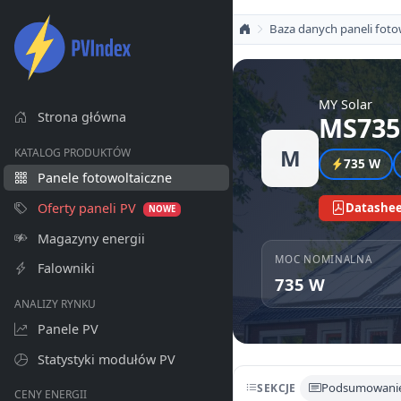
Baza danych paneli foto
MY Solar
Strona główna
MS735
M
KATALOG PRODUKTÓW
735 W
Panele fotowoltaiczne
Oferty paneli PV
Datashee
NOWE
Magazyny energii
MOC NOMINALNA
Falowniki
735 W
ANALIZY RYNKU
Panele PV
Statystyki modułów PV
Podsumowani
SEKCJE
CENY ENERGII