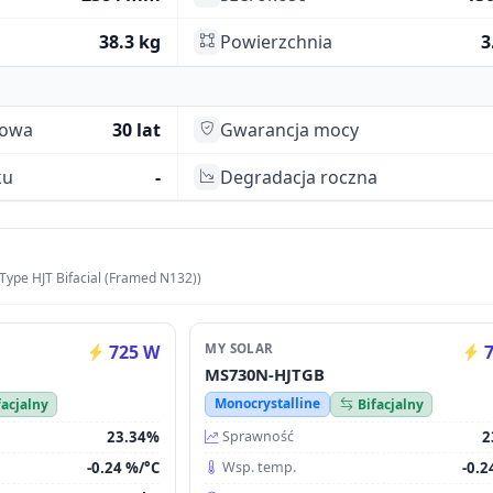
38.3 kg
Powierzchnia
3
towa
30 lat
Gwarancja mocy
ku
-
Degradacja roczna
Type HJT Bifacial (Framed N132))
725 W
MY SOLAR
7
MS730N-HJTGB
Monocrystalline
facjalny
Bifacjalny
23.34%
2
Sprawność
-0.24 %/°C
-0.2
Wsp. temp.