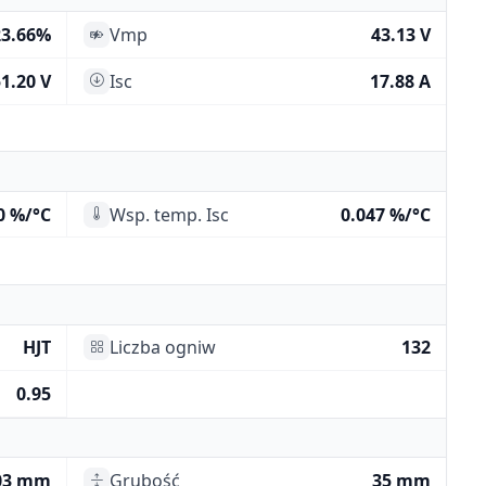
23.66%
Vmp
43.13 V
1.20 V
Isc
17.88 A
0 %/°C
Wsp. temp. Isc
0.047 %/°C
HJT
Liczba ogniw
132
0.95
03 mm
Grubość
35 mm