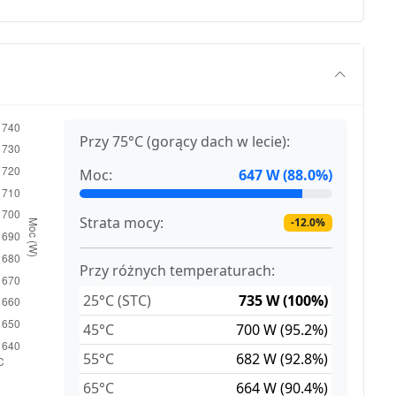
Przy 75°C (gorący dach w lecie):
Moc:
647 W (88.0%)
Strata mocy:
-12.0%
Przy różnych temperaturach:
25°C (STC)
735 W (100%)
45°C
700 W (95.2%)
55°C
682 W (92.8%)
65°C
664 W (90.4%)