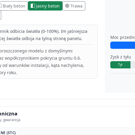
Biały beton
Jasny beton
Trawa
nik odbicia światła (0-100%). Im jaśniejsza
Moc przedn
ej światła odbija na tylną stronę panelu.
uproszczonego modelu z domyślnymi
Zysk z tyłu
az współczynnikiem pokrycia gruntu 0.6.
y od warunków instalacji, kąta nachylenia,
Tył
ory roku.
hniczna
y, gwarancja
NE (STC)