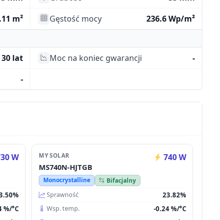
.11 m²
Gęstość mocy
236.6 Wp/m²
30 lat
Moc na koniec gwarancji
-
-
30 W
MY SOLAR
740 W
MS740N-HJTGB
Monocrystalline
Bifacjalny
3.50%
23.82%
Sprawność
4 %/°C
-0.24 %/°C
Wsp. temp.