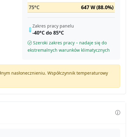
75°C
647 W (88.0%)
Zakres pracy panelu
-40°C do 85°C
Szeroki zakres pracy – nadaje się do
ekstremalnych warunków klimatycznych
pełnym nasłonecznieniu. Współczynnik temperaturowy