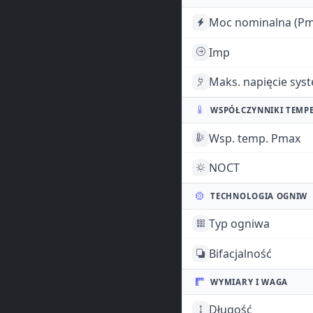
Moc nominalna (Pm
Imp
Maks. napięcie sys
WSPÓŁCZYNNIKI TEMP
Wsp. temp. Pmax
NOCT
TECHNOLOGIA OGNIW
Typ ogniwa
Bifacjalność
WYMIARY I WAGA
Długość