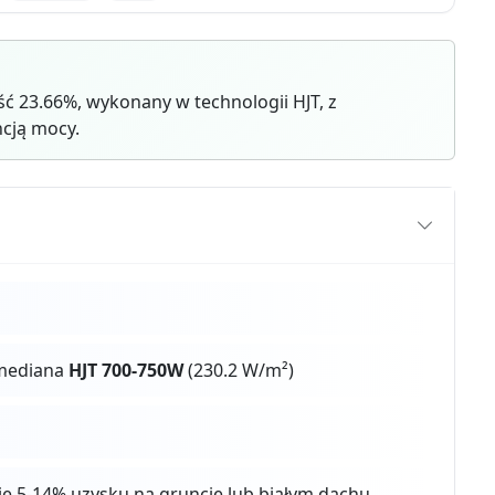
 23.66%, wykonany w technologii HJT, z
cją mocy.
 mediana
HJT 700-750W
(230.2 W/m²)
aje 5-14% uzysku na gruncie lub białym dachu