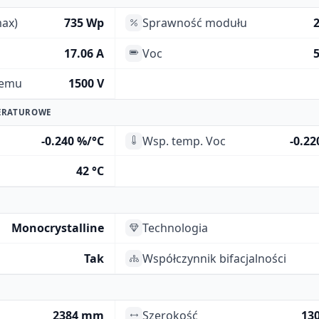
ax)
735 Wp
Sprawność modułu
17.06 A
Voc
5
temu
1500 V
ERATUROWE
-0.240 %/°C
Wsp. temp. Voc
-0.22
42 °C
Monocrystalline
Technologia
Tak
Współczynnik bifacjalności
2384 mm
Szerokość
13