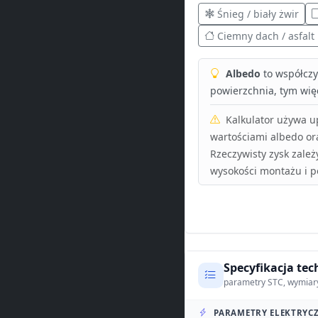
Śnieg / biały żwir
Ciemny dach / asfalt
Albedo
to współczyn
powierzchnia, tym więc
Kalkulator używa 
wartościami albedo or
Rzeczywisty zysk zależ
wysokości montażu i p
Specyfikacja tec
parametry STC, wymiar
PARAMETRY ELEKTRYCZ