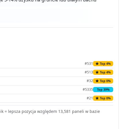
#531
Top 4%
#513
Top 4%
#32
Top 0%
#5335
Top 39%
#21
Top 0%
k = lepsza pozycja względem 13,581 paneli w bazie