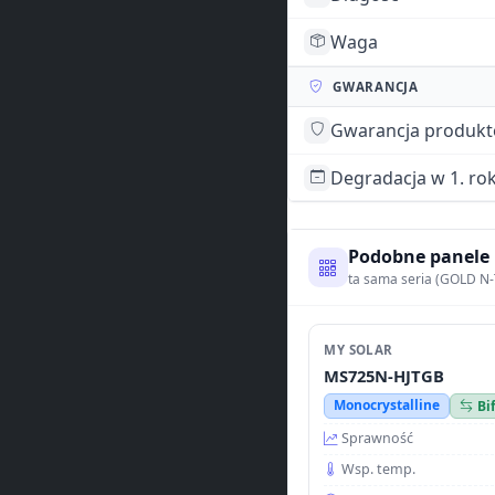
Waga
GWARANCJA
Gwarancja produk
Degradacja w 1. ro
Podobne panele
ta sama seria (GOLD N-
MY SOLAR
MS725N-HJTGB
Monocrystalline
Bi
Sprawność
Wsp. temp.