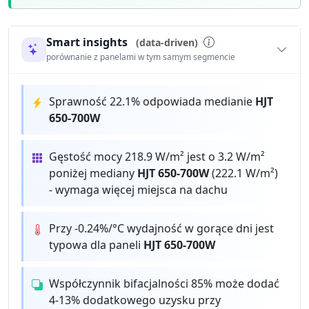
Smart insights
(data-driven)
porównanie z panelami w tym samym segmencie
Sprawność 22.1% odpowiada medianie
HJT
650-700W
Gęstość mocy 218.9 W/m² jest o 3.2 W/m²
poniżej mediany
HJT 650-700W
(222.1 W/m²)
- wymaga więcej miejsca na dachu
Przy -0.24%/°C wydajność w gorące dni jest
typowa dla paneli
HJT 650-700W
Współczynnik bifacjalności 85% może dodać
4-13% dodatkowego uzysku przy