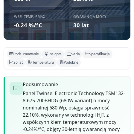
WSP. TEMP. PMAX
GWARANCJA MOCY
-0.24 %/°C
30 lat
Podsumowanie
Insights
Seria
Specyfikacja
30 lat
Temperatura
Podobne
Podsumowanie
Panel Twinsel Electronic Technology TSM132-
8-675-700BHDG (680W variant) o mocy
nominalnej 680 Wp, osiąga sprawność
22.10%, wykonany w technologii HJT, z
współczynnikiem temperaturowym mocy
-0.24%/°C, objęty 30-letnią gwarancją mocy.