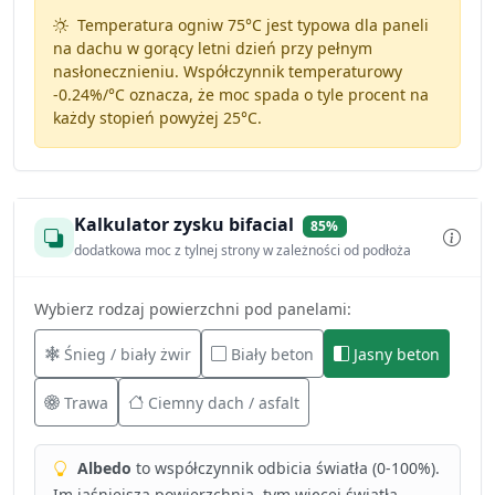
Temperatura ogniw 75°C jest typowa dla paneli
na dachu w gorący letni dzień przy pełnym
nasłonecznieniu. Współczynnik temperaturowy
-0.24%/°C
oznacza, że moc spada o tyle procent na
każdy stopień powyżej 25°C.
Kalkulator zysku bifacial
85%
dodatkowa moc z tylnej strony w zależności od podłoża
Wybierz rodzaj powierzchni pod panelami:
Śnieg / biały żwir
Biały beton
Jasny beton
Trawa
Ciemny dach / asfalt
Albedo
to współczynnik odbicia światła (0-100%).
Im jaśniejsza powierzchnia, tym więcej światła