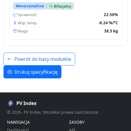
Monocrystalline
Bifacjalny
22.50%
Sprawność
-0.24 %/°C
Wsp. temp.
38.5 kg
Waga
Powrót do bazy modułów
Drukuj specyfikację
PV Index
© 2026- PV Index. Wszelkie prawa zastrzeżone.
NAWIGACJA
ZASOBY
Dashboard
API