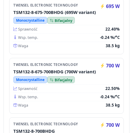
TWINSEL ELECTRONIC TECHNOLOGY
695 W
TSM132-8-675-700BHDG (695W variant)
Monocrystalline
Bifacjalny
22.40%
Sprawność
-0.24 %/°C
Wsp. temp.
38.5 kg
Waga
TWINSEL ELECTRONIC TECHNOLOGY
700 W
TSM132-8-675-700BHDG (700W variant)
Monocrystalline
Bifacjalny
22.50%
Sprawność
-0.24 %/°C
Wsp. temp.
38.5 kg
Waga
TWINSEL ELECTRONIC TECHNOLOGY
700 W
TSM132-8-700BHDG