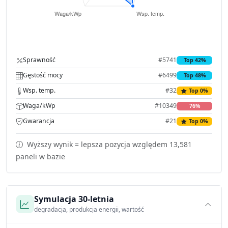
Sprawność
#5741
Top 42%
Gęstość mocy
#6499
Top 48%
Wsp. temp.
#32
Top 0%
Waga/kWp
#10349
76%
Gwarancja
#21
Top 0%
Wyższy wynik = lepsza pozycja względem 13,581
paneli w bazie
Symulacja 30-letnia
degradacja, produkcja energii, wartość