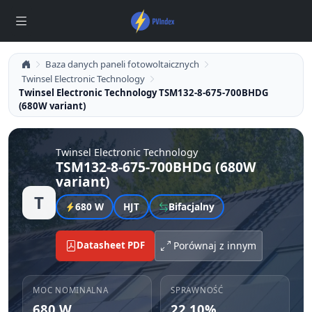
Baza danych paneli fotowoltaicznych
Twinsel Electronic Technology
Twinsel Electronic Technology TSM132-8-675-700BHDG
(680W variant)
Twinsel Electronic Technology
TSM132-8-675-700BHDG (680W
variant)
T
680 W
HJT
Bifacjalny
Datasheet PDF
Porównaj z innym
MOC NOMINALNA
SPRAWNOŚĆ
680 W
22.10%