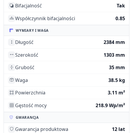
Bifacjalność
Tak
Współczynnik bifacjalności
0.85
WYMIARY I WAGA
Długość
2384 mm
Szerokość
1303 mm
Grubość
35 mm
Waga
38.5 kg
Powierzchnia
3.11 m²
Gęstość mocy
218.9 Wp/m²
GWARANCJA
Gwarancja produktowa
12 lat