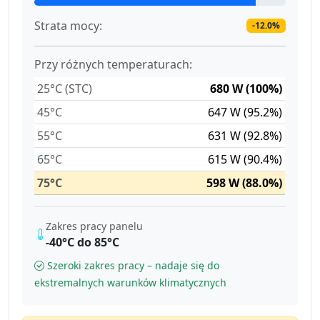
Strata mocy:
-12.0%
Przy różnych temperaturach:
25°C (STC)
680 W (100%)
45°C
647 W (95.2%)
55°C
631 W (92.8%)
65°C
615 W (90.4%)
75°C
598 W (88.0%)
Zakres pracy panelu
-40°C do 85°C
Szeroki zakres pracy – nadaje się do
ekstremalnych warunków klimatycznych