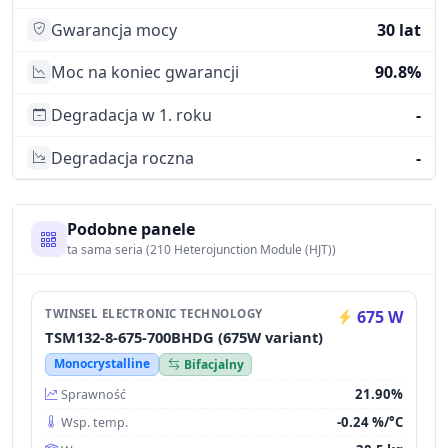
Gwarancja mocy
30 lat
Moc na koniec gwarancji
90.8%
Degradacja w 1. roku
-
Degradacja roczna
-
Podobne panele
ta sama seria (210 Heterojunction Module (HJT))
TWINSEL ELECTRONIC TECHNOLOGY
675 W
TSM132-8-675-700BHDG (675W variant)
Monocrystalline
Bifacjalny
21.90%
Sprawność
-0.24 %/°C
Wsp. temp.