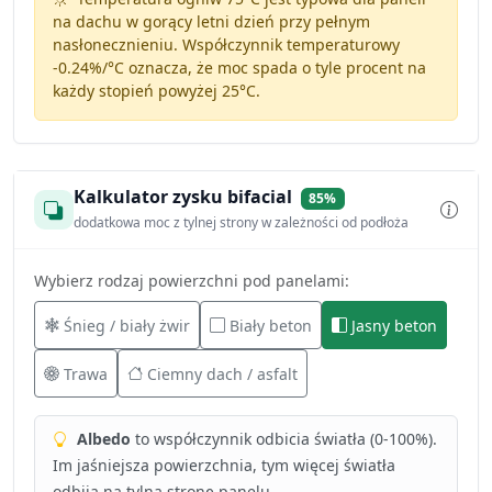
na dachu w gorący letni dzień przy pełnym
nasłonecznieniu. Współczynnik temperaturowy
-0.24%/°C
oznacza, że moc spada o tyle procent na
każdy stopień powyżej 25°C.
Kalkulator zysku bifacial
85%
dodatkowa moc z tylnej strony w zależności od podłoża
Wybierz rodzaj powierzchni pod panelami:
Śnieg / biały żwir
Biały beton
Jasny beton
Trawa
Ciemny dach / asfalt
Albedo
to współczynnik odbicia światła (0-100%).
Im jaśniejsza powierzchnia, tym więcej światła
odbija na tylną stronę panelu.