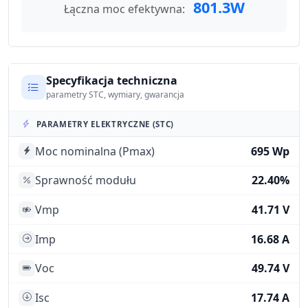
801.3W
Łączna moc efektywna:
Specyfikacja techniczna
parametry STC, wymiary, gwarancja
PARAMETRY ELEKTRYCZNE (STC)
Moc nominalna (Pmax)
695 Wp
Sprawność modułu
22.40%
Vmp
41.71 V
Imp
16.68 A
Voc
49.74 V
Isc
17.74 A