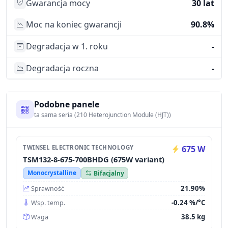
Gwarancja mocy
30 lat
Moc na koniec gwarancji
90.8%
Degradacja w 1. roku
-
Degradacja roczna
-
Podobne panele
ta sama seria (210 Heterojunction Module (HJT))
TWINSEL ELECTRONIC TECHNOLOGY
675 W
TSM132-8-675-700BHDG (675W variant)
Monocrystalline
Bifacjalny
21.90%
Sprawność
-0.24 %/°C
Wsp. temp.
38.5 kg
Waga