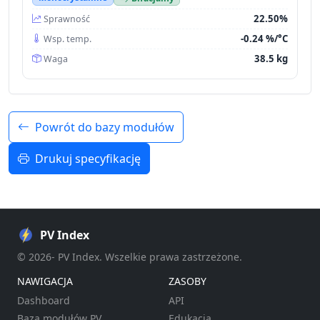
22.50%
Sprawność
-0.24 %/°C
Wsp. temp.
38.5 kg
Waga
Powrót do bazy modułów
Drukuj specyfikację
PV Index
© 2026- PV Index. Wszelkie prawa zastrzeżone.
NAWIGACJA
ZASOBY
Dashboard
API
Baza modułów PV
Edukacja