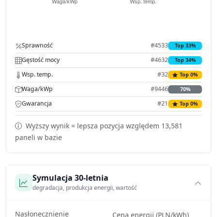
Sprawność
#4533
Top 33%
Gęstość mocy
#4632
Top 34%
Wsp. temp.
#32
Top 0%
Waga/kWp
#9446
70%
Gwarancja
#21
Top 0%
Wyższy wynik = lepsza pozycja względem 13,581
paneli w bazie
Symulacja 30-letnia
degradacja, produkcja energii, wartość
Nasłonecznienie
Cena energii (PLN/kWh)