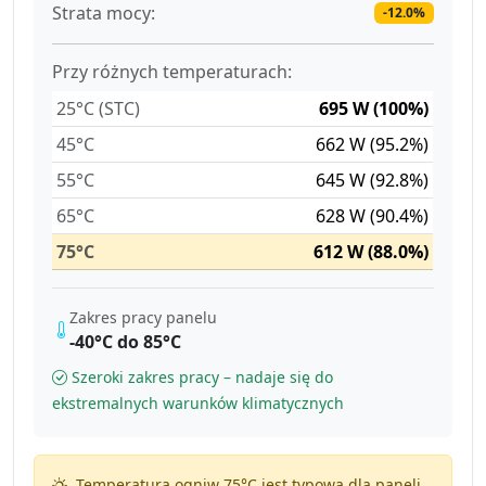
Strata mocy:
-12.0%
Przy różnych temperaturach:
25°C (STC)
695 W (100%)
45°C
662 W (95.2%)
55°C
645 W (92.8%)
65°C
628 W (90.4%)
75°C
612 W (88.0%)
Zakres pracy panelu
-40°C do 85°C
Szeroki zakres pracy – nadaje się do
ekstremalnych warunków klimatycznych
Temperatura ogniw 75°C jest typowa dla paneli