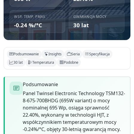
WSP. TEMP. PMAX
GWARANCJA MOCY
-0.24 %/°C
30 lat
Podsumowanie
Insights
Seria
Specyfikacja
30 lat
Temperatura
Podobne
Podsumowanie
Panel Twinsel Electronic Technology TSM132-
8-675-700BHDG (695W variant) o mocy
nominalnej 695 Wp, osiąga sprawność
22.40%, wykonany w technologii HJT, z
współczynnikiem temperaturowym mocy
-0.24%/°C, objęty 30-letnią gwarancją mocy.