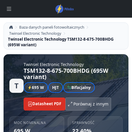
Baza danych paneli fotowoltaicznych
Twinsel Electronic Technology
Twinsel Electronic Technology TSM132-8-675-700BHDG
(695W variant)
Twinsel Electronic Technology
TSM132-8-675-700BHDG (695W
variant)
T
695 W
HJT
Bifacjalny
Datasheet PDF
Porównaj z innym
MOC NOMINALNA
SPRAWNOŚĆ
695 W
22.40%