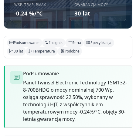
WSP. TEMP. PMAX
GWARANCJA MOCY
-0.24 %/°C
30 lat
Podsumowanie
Insights
Seria
Specyfikacja
30 lat
Temperatura
Podobne
Podsumowanie
Panel Twinsel Electronic Technology TSM132-
8-700BHDG o mocy nominalnej 700 Wp,
osiąga sprawność 22.50%, wykonany w
technologii HJT, z współczynnikiem
temperaturowym mocy -0.24%/°C, objęty 30-
letnią gwarancją mocy.