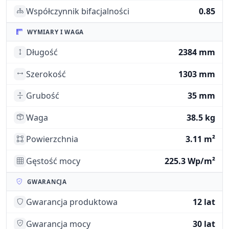
Współczynnik bifacjalności
0.85
WYMIARY I WAGA
Długość
2384 mm
Szerokość
1303 mm
Grubość
35 mm
Waga
38.5 kg
Powierzchnia
3.11 m²
Gęstość mocy
225.3 Wp/m²
GWARANCJA
Gwarancja produktowa
12 lat
Gwarancja mocy
30 lat