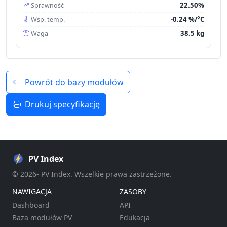
22.50%
Sprawność
-0.24 %/°C
Wsp. temp.
38.5 kg
Waga
Powrót do bazy modułów
Drukuj specyfikację
PV Index
© 2026- PV Index. Wszelkie prawa zastrzeżone.
NAWIGACJA
ZASOBY
Dashboard
API
Baza modułów PV
Edukacja