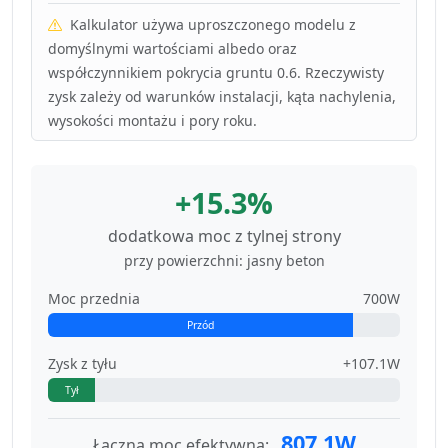
Kalkulator używa uproszczonego modelu z
domyślnymi wartościami albedo oraz
współczynnikiem pokrycia gruntu 0.6. Rzeczywisty
zysk zależy od warunków instalacji, kąta nachylenia,
wysokości montażu i pory roku.
+15.3%
dodatkowa moc z tylnej strony
przy powierzchni: jasny beton
Moc przednia
700W
Przód
Zysk z tyłu
+107.1W
Tył
807.1W
Łączna moc efektywna: