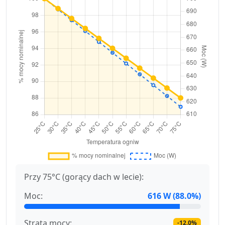
Przy 75°C (gorący dach w lecie):
Moc:
616 W (88.0%)
Strata mocy:
-12.0%