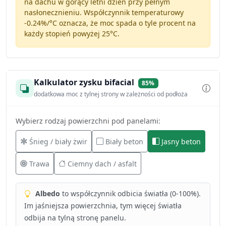
na dachu w gorący letni dzień przy pełnym
nasłonecznieniu. Współczynnik temperaturowy
-0.24%/°C
oznacza, że moc spada o tyle procent na
każdy stopień powyżej 25°C.
Kalkulator zysku bifacial
85%
dodatkowa moc z tylnej strony w zależności od podłoża
Wybierz rodzaj powierzchni pod panelami:
Śnieg / biały żwir
Biały beton
Jasny beton
Trawa
Ciemny dach / asfalt
Albedo
to współczynnik odbicia światła (0-100%).
Im jaśniejsza powierzchnia, tym więcej światła
odbija na tylną stronę panelu.