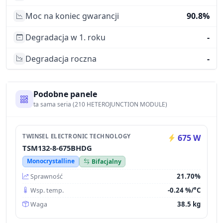
Moc na koniec gwarancji
90.8%
Degradacja w 1. roku
-
Degradacja roczna
-
Podobne panele
ta sama seria (210 HETEROJUNCTION MODULE)
TWINSEL ELECTRONIC TECHNOLOGY
675 W
TSM132-8-675BHDG
Monocrystalline
Bifacjalny
21.70%
Sprawność
-0.24 %/°C
Wsp. temp.
38.5 kg
Waga