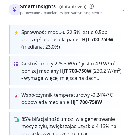
Smart insights
(data-driven)
porównanie z panelami w tym samym segmencie
Sprawność modułu 22.5% jest o 0.5pp
poniżej średniej dla paneli
HJT 700-750W
(mediana: 23.0%)
Gęstość mocy 225.3 W/m² jest o 4.9 W/m²
poniżej mediany
HJT 700-750W
(230.2 W/m²)
- wymaga więcej miejsca na dachu
Współczynnik temperaturowy -0.24%/°C
odpowiada medianie
HJT 700-750W
85% bifacjalność umożliwia generowanie
mocy z tyłu, zwiększając uzysk o 4-13% na
odblaskowych powierzchniach