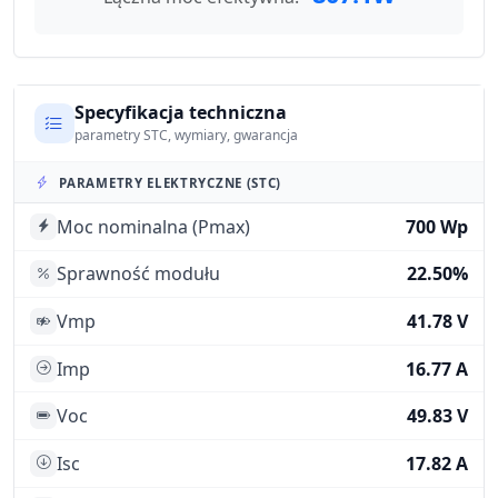
Specyfikacja techniczna
parametry STC, wymiary, gwarancja
PARAMETRY ELEKTRYCZNE (STC)
Moc nominalna (Pmax)
700 Wp
Sprawność modułu
22.50%
Vmp
41.78 V
Imp
16.77 A
Voc
49.83 V
Isc
17.82 A