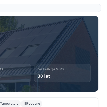
AX
GWARANCJA MOCY
C
30 lat
Temperatura
Podobne