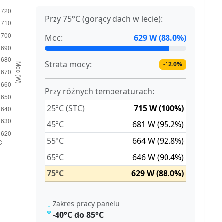
Przy 75°C (gorący dach w lecie):
Moc:
629 W (88.0%)
Strata mocy:
-12.0%
Przy różnych temperaturach:
25°C (STC)
715 W (100%)
45°C
681 W (95.2%)
55°C
664 W (92.8%)
65°C
646 W (90.4%)
75°C
629 W (88.0%)
Zakres pracy panelu
-40°C do 85°C