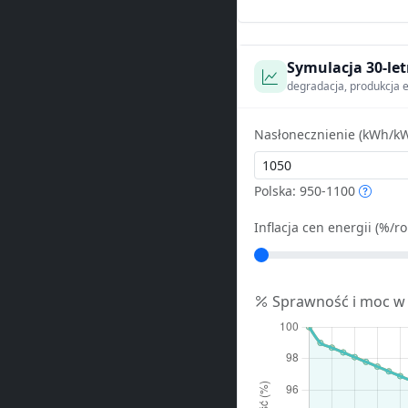
Symulacja 30-let
degradacja, produkcja e
Nasłonecznienie (kWh/kW
Polska: 950-1100
Inflacja cen energii (%/ro
Sprawność i moc w