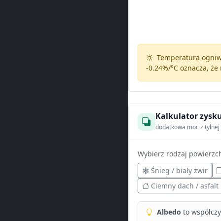
Temperatura ogniw 
-0.24%/°C
oznacza, że 
Kalkulator zysku
dodatkowa moc z tylnej 
Wybierz rodzaj powierzc
Śnieg / biały żwir
Ciemny dach / asfalt
Albedo
to współczyn