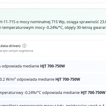
H-11-715 o mocy nominalnej 715 Wp, osiąga sprawność 23.0
 temperaturowym mocy -0.24%/°C, objęty 30-letnią gwaran
(data-driven)
i w tym samym segmencie
% odpowiada medianie
HJT 700-750W
30.2 W/m² odpowiada medianie
HJT 700-750W
mperaturowy -0.24%/°C odpowiada medianie
HJT 700-750W
 umożliwia generowanie mocy z tyłu, zwiększając uzysk o