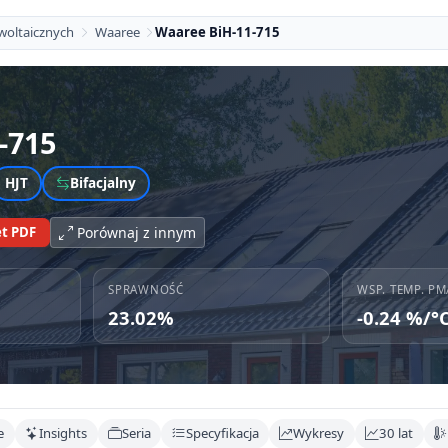
woltaicznych
Waaree
Waaree BiH-11-715
-715
HJT
Bifacjalny
t PDF
Porównaj z innym
SPRAWNOŚĆ
WSP. TEMP. PM
23.02%
-0.24 %/°
e
Insights
Seria
Specyfikacja
Wykresy
30 lat