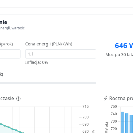
nia
nergii, wartość
646 
p/rok)
Cena energii (PLN/kWh)
Moc po 30 la
Inflacja:
0%
k)
 czasie
Roczna pr