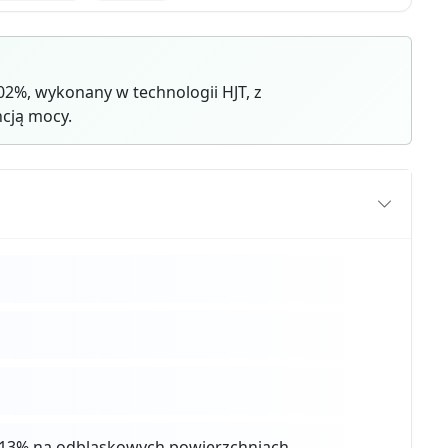
2%, wykonany w technologii HJT, z
cją mocy.
 4-13% na odblaskowych powierzchniach