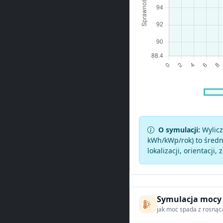
O symulacji:
Wylicz
kWh/kWp/rok) to średni
lokalizacji, orientacji, 
Symulacja mocy
jak moc spada z rosnąc