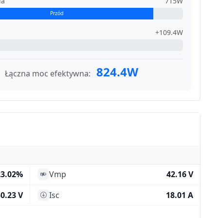
ia
715W
Przód
+109.4W
824.4W
Łączna moc efektywna:
23.02%
Vmp
42.16 V
0.23 V
Isc
18.01 A