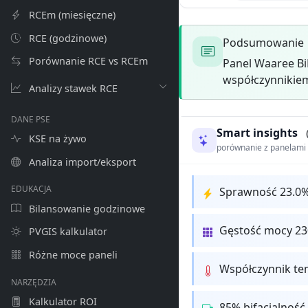
RCEm (miesięczne)
RCE (godzinowe)
Podsumowanie
Porównanie RCE vs RCEm
Panel Waaree Bi
współczynnikiem
Analizy stawek RCE
DANE PSE
Smart insights
KSE na żywo
porównanie z panelam
Analiza import/eksport
EDUKACJA
Sprawność 23.0
Bilansowanie godzinowe
Gęstość mocy 2
PVGIS kalkulator
Różne moce paneli
Współczynnik te
NARZĘDZIA
Kalkulator ROI
85% bifacjalność