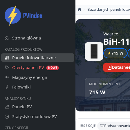
Baza danych paneli foto
Waaree
Strona główna
BiH-11
KATALOG PRODUKTÓW
715 W
Panele fotowoltaiczne
Oferty paneli PV
Datashee
NOWE
Magazyny energii
MOC NOMINALNA
Falowniki
715 W
ANALIZY RYNKU
Panele PV
Statystyki modułów PV
Podsumowani
SEKCJE
CENY ENERGII