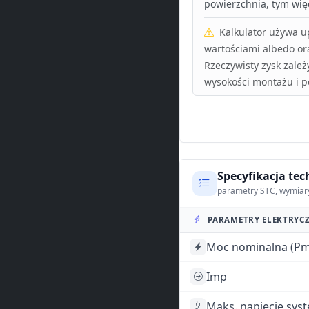
powierzchnia, tym więc
Kalkulator używa 
wartościami albedo or
Rzeczywisty zysk zależ
wysokości montażu i p
Specyfikacja tec
parametry STC, wymiar
PARAMETRY ELEKTRYCZ
Moc nominalna (Pm
Imp
Maks. napięcie sys