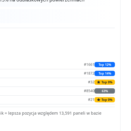
#1661
Top 12%
#1872
Top 14%
#32
Top 0%
#8540
63%
#21
Top 0%
k = lepsza pozycja względem 13,591 paneli w bazie