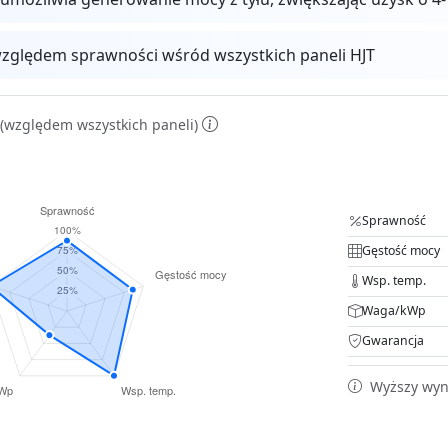
zględem sprawności wśród wszystkich paneli HJT
(względem wszystkich paneli)
Sprawność
Gęstość mocy
Wsp. temp.
Waga/kWp
Gwarancja
Wyższy wyni