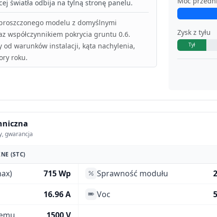
Moc przedn
ej światła odbija na tylną stronę panelu.
uproszczonego modelu z domyślnymi
Zysk z tyłu
az współczynnikiem pokrycia gruntu 0.6.
y od warunków instalacji, kąta nachylenia,
Tył
ory roku.
hniczna
y, gwarancja
NE (STC)
ax)
715 Wp
Sprawność modułu
16.96 A
Voc
5
temu
1500 V