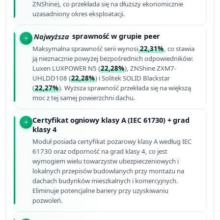
ZNShine), co przekłada się na dłuższy ekonomicznie
uzasadniony okres eksploatacji.
Najwyższa
sprawność w grupie peer
Maksymalna sprawność serii wynosi
22,31%
, co stawia
ją nieznacznie powyżej bezpośrednich odpowiedników:
Luxen LUXPOWER N5 (
22,28%
), ZNShine ZXM7-
UHLDD108 (
22,28%
) i Solitek SOLID Blackstar
(
22,27%
). Wyższa sprawność przekłada się na większą
moc z tej samej powierzchni dachu.
Certyfikat ogniowy klasy A (IEC 61730) + grad
klasy 4
Moduł posiada certyfikat pożarowy klasy A według IEC
61730 oraz odporność na grad klasy 4, co jest
wymogiem wielu towarzystw ubezpieczeniowych i
lokalnych przepisów budowlanych przy montażu na
dachach budynków mieszkalnych i komercyjnych.
Eliminuje potencjalne bariery przy uzyskiwaniu
pozwoleń.