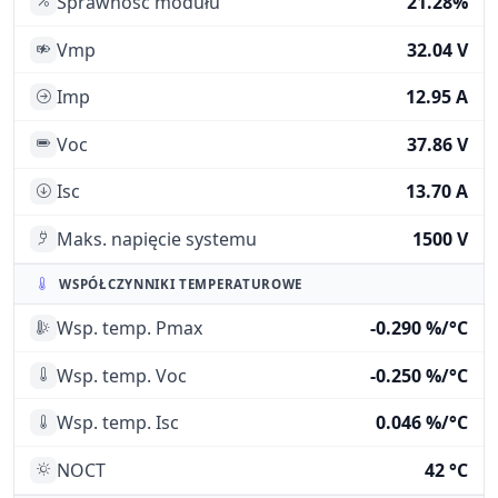
Sprawność modułu
21.28%
Vmp
32.04 V
Imp
12.95 A
Voc
37.86 V
Isc
13.70 A
Maks. napięcie systemu
1500 V
WSPÓŁCZYNNIKI TEMPERATUROWE
Wsp. temp. Pmax
-0.290 %/°C
Wsp. temp. Voc
-0.250 %/°C
Wsp. temp. Isc
0.046 %/°C
NOCT
42 °C