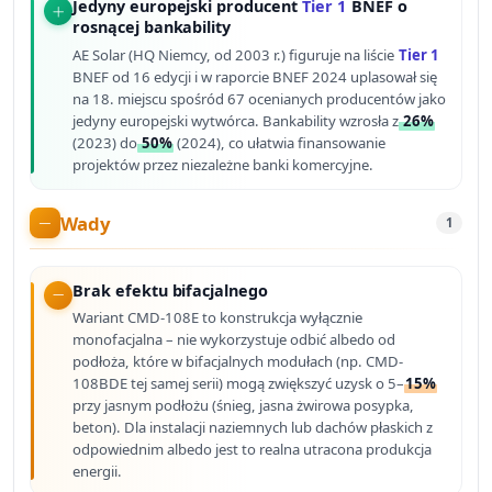
Jedyny europejski producent
Tier 1
BNEF o
rosnącej bankability
AE Solar (HQ Niemcy, od 2003 r.) figuruje na liście
Tier 1
BNEF od 16 edycji i w raporcie BNEF 2024 uplasował się
na 18. miejscu spośród 67 ocenianych producentów jako
jedyny europejski wytwórca. Bankability wzrosła z
26%
(2023) do
50%
(2024), co ułatwia finansowanie
projektów przez niezależne banki komercyjne.
Wady
1
Brak efektu bifacjalnego
Wariant CMD-108E to konstrukcja wyłącznie
monofacjalna – nie wykorzystuje odbić albedo od
podłoża, które w bifacjalnych modułach (np. CMD-
108BDE tej samej serii) mogą zwiększyć uzysk o 5–
15%
przy jasnym podłożu (śnieg, jasna żwirowa posypka,
beton). Dla instalacji naziemnych lub dachów płaskich z
odpowiednim albedo jest to realna utracona produkcja
energii.