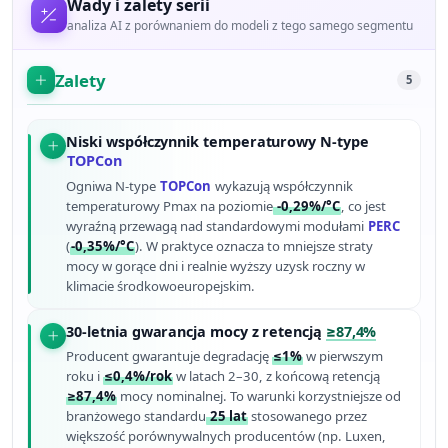
Wady i zalety serii
analiza AI z porównaniem do modeli z tego samego segmentu
Zalety
5
Niski współczynnik temperaturowy N-type
TOPCon
Ogniwa N-type
TOPCon
wykazują współczynnik
temperaturowy Pmax na poziomie
-0,29%/°C
, co jest
wyraźną przewagą nad standardowymi modułami
PERC
(
-0,35%/°C
). W praktyce oznacza to mniejsze straty
mocy w gorące dni i realnie wyższy uzysk roczny w
klimacie środkowoeuropejskim.
30-letnia gwarancja mocy z retencją
≥87,4%
Producent gwarantuje degradację
≤1%
w pierwszym
roku i
≤0,4%/rok
w latach 2–30, z końcową retencją
≥87,4%
mocy nominalnej. To warunki korzystniejsze od
branżowego standardu
25 lat
stosowanego przez
większość porównywalnych producentów (np. Luxen,