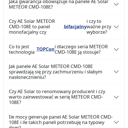
Jaka gwarancja obowiązuje na panele AE Solar
METEOR CMD-108E?
Czy AE Solar METEOR
i czy to
CMD-108E to panel
bifacjalny
ważne przy
monofacjalny czy
wyborze?
Co to jest
i dlaczego seria METEOR
TOPCon
technologia
CMD-108E ją stosuje?
Jak panele AE Solar METEOR CMD-108E
sprawdzają się przy zachmurzeniu i słabym
nasłonecznieniu?
Czy AE Solar to renomowany producent i czy
warto zainwestować w serię METEOR CMD-
108E?
Ile mocy generuje panel AE Solar METEOR CMD-
108E i ile takich paneli potrzebuję na typowy
dom?