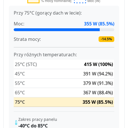
Przy 75°C (gorący dach w lecie):
Moc:
355 W (85.5%)
Strata mocy:
-14.5%
Przy różnych temperaturach:
25°C (STC)
415 W (100%)
45°C
391 W (94.2%)
55°C
379 W (91.3%)
65°C
367 W (88.4%)
75°C
355 W (85.5%)
Zakres pracy panelu
-40°C do 85°C