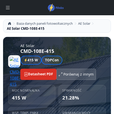
Baza danych paneli fotowoltaicznych
AE Solar
AE Solar CMD-108E-415
AE Solar
CMD-108E-415
415 W
TOPCon
Datasheet PDF
Porównaj z innym
MOC NOMINALNA
SPRAWNOŚĆ
415 W
21.28%
WSP. TEMP. PMAX
GWARANCJA MOCY