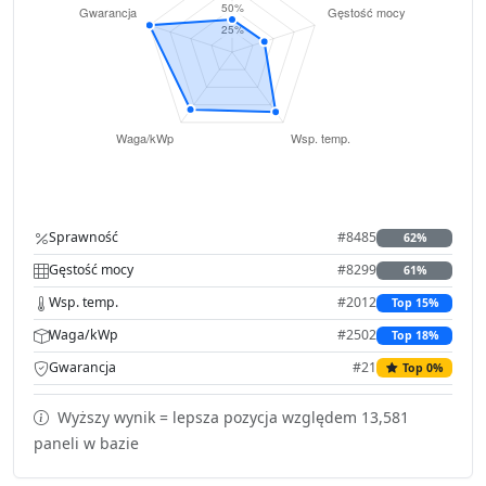
Sprawność
#8485
62%
Gęstość mocy
#8299
61%
Wsp. temp.
#2012
Top 15%
Waga/kWp
#2502
Top 18%
Gwarancja
#21
Top 0%
Wyższy wynik = lepsza pozycja względem 13,581
paneli w bazie