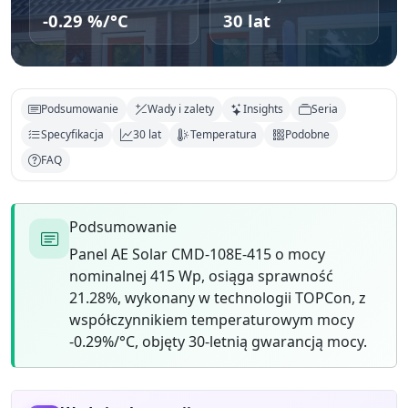
-0.29 %/°C
30 lat
Podsumowanie
Wady i zalety
Insights
Seria
Specyfikacja
30 lat
Temperatura
Podobne
FAQ
Podsumowanie
Panel AE Solar CMD-108E-415 o mocy
nominalnej 415 Wp, osiąga sprawność
21.28%, wykonany w technologii TOPCon, z
współczynnikiem temperaturowym mocy
-0.29%/°C, objęty 30-letnią gwarancją mocy.