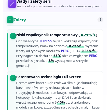
Wady i zalety serii
analiza AI z porównaniem do modeli z tego samego segmentu
Zalety
5
Niski współczynnik temperaturowy (
-0.29%/°C
)
Ogniwa N-type
TOPCon
tej serii wykazują współczynnik
temperaturowy Pmax na poziomie
-0.29%/°C
, wyraźnie
lepszy od typowych modułów
PERC
(-0.34÷
-0.36%/°C
).
Przy nagrzaniu dachu do
65°C
różnica względem
PERC
przekłada się na ok. 2
-3%
wyższą moc w szczycie
generacji.
Patentowana technologia Full-Screen
Bezramkowa konstrukcja czołowa eliminuje akumulację
kurzu, osadów i wody na krawędziach, które w
tradycyjnych modułach ramkowych odpowiadają za
hotspoty i lokalne straty mocy. DAH Solar deklaruje
wzrost rocznej generacji o 6
-15%
vs. standardowe
moduły ramkowe, szczególnie na dachach o małym kącie