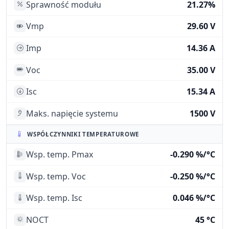
Sprawność modułu
21.27%
Vmp
29.60 V
Imp
14.36 A
Voc
35.00 V
Isc
15.34 A
Maks. napięcie systemu
1500 V
WSPÓŁCZYNNIKI TEMPERATUROWE
Wsp. temp. Pmax
-0.290 %/°C
Wsp. temp. Voc
-0.250 %/°C
Wsp. temp. Isc
0.046 %/°C
NOCT
45 °C