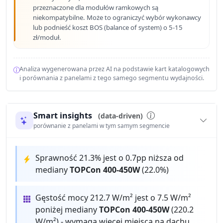
przeznaczone dla modułów ramkowych są
niekompatybilne. Może to ograniczyć wybór wykonawcy
lub podnieść koszt BOS (balance of system) o 5-15
zł/moduł.
Analiza wygenerowana przez AI na podstawie kart katalogowych
i porównania z panelami z tego samego segmentu wydajności.
Smart insights
(data-driven)
porównanie z panelami w tym samym segmencie
Sprawność 21.3% jest o 0.7pp niższa od
mediany
TOPCon 400-450W
(22.0%)
Gęstość mocy 212.7 W/m² jest o 7.5 W/m²
poniżej mediany
TOPCon 400-450W
(220.2
W/m²) - wymaga więcej miejsca na dachu