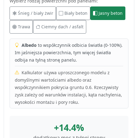
Wybierz rodzaj powierzchni pod panelami:
Śnieg / biały żwir
Biały beton
Jasny beton
Trawa
Ciemny dach / asfalt
Albedo
to współczynnik odbicia światła (0-100%).
Im jaśniejsza powierzchnia, tym więcej światła
odbija na tylną stronę panelu.
Kalkulator używa uproszczonego modelu z
domyślnymi wartościami albedo oraz
współczynnikiem pokrycia gruntu 0.6. Rzeczywisty
zysk zależy od warunków instalacji, kąta nachylenia,
wysokości montażu i pory roku.
+14.4%
dodatkowa moc z tylnej strony