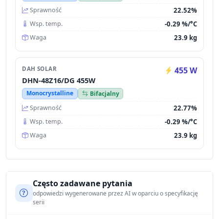
22.52%
Sprawność
-0.29 %/°C
Wsp. temp.
23.9 kg
Waga
DAH SOLAR
455 W
DHN-48Z16/DG 455W
Monocrystalline
Bifacjalny
22.77%
Sprawność
-0.29 %/°C
Wsp. temp.
23.9 kg
Waga
Często zadawane pytania
odpowiedzi wygenerowane przez AI w oparciu o specyfikację
serii