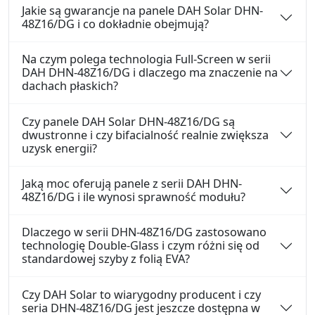
Jakie są gwarancje na panele DAH Solar DHN-
48Z16/DG i co dokładnie obejmują?
Na czym polega technologia Full-Screen w serii
DAH DHN-48Z16/DG i dlaczego ma znaczenie na
dachach płaskich?
Czy panele DAH Solar DHN-48Z16/DG są
dwustronne i czy bifacialność realnie zwiększa
uzysk energii?
Jaką moc oferują panele z serii DAH DHN-
48Z16/DG i ile wynosi sprawność modułu?
Dlaczego w serii DHN-48Z16/DG zastosowano
technologię Double-Glass i czym różni się od
standardowej szyby z folią EVA?
Czy DAH Solar to wiarygodny producent i czy
seria DHN-48Z16/DG jest jeszcze dostępna w