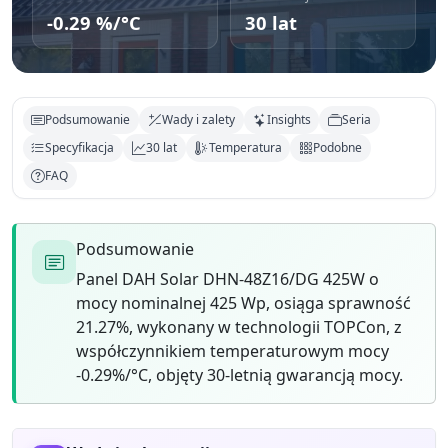
-0.29 %/°C
30 lat
Podsumowanie
Wady i zalety
Insights
Seria
Specyfikacja
30 lat
Temperatura
Podobne
FAQ
Podsumowanie
Panel DAH Solar DHN-48Z16/DG 425W o
mocy nominalnej 425 Wp, osiąga sprawność
21.27%, wykonany w technologii TOPCon, z
współczynnikiem temperaturowym mocy
-0.29%/°C, objęty 30-letnią gwarancją mocy.