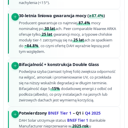
nachylenia (<15°).
30-letnia liniowa gwarancja mocy (
≥87.4%
)
Producent gwarantuje co najmniej
87.4%
mocy
nominalnej po
30 lat
ach. Peer comparable Waaree ARKA
oferuje tylko
25 lat
gwarancji mocy, a typowe chińskie
moduły tier-1 zatrzymują się na
25 lat
ach ze spadkiem
do
~84.8%
, co czyni ofertę DAH wyraźnie lepszą pod
tym względem.
Bifacjalność + konstrukcja Double Glass
Podwójna szyba (zamiast tylnej folii) zwiększa odporność
na wilgoć, amoniak i promieniowanie UV, co przekłada
się na niższy wskaźnik degradacji w długim terminie.
Bifacjalność daje 5
-15%
dodatkowej energii z odbić od
podłoża (albedo), co przy instalacjach na jasnych lub
żwirowych dachach jest wymierną korzyścią.
Potwierdzony
BNEF Tier 1
– Q1 i
Q4 2025
DAH Solar utrzymuje status
BNEF Tier 1
Bankable
Manufacturer nieprzerwanie w
2025 rok
u