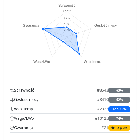
Sprawność
#8543
63%
Gęstość mocy
#8410
62%
Wsp. temp.
#2022
Top 15%
Waga/kWp
#10125
74%
Gwarancja
#21
Top 0%