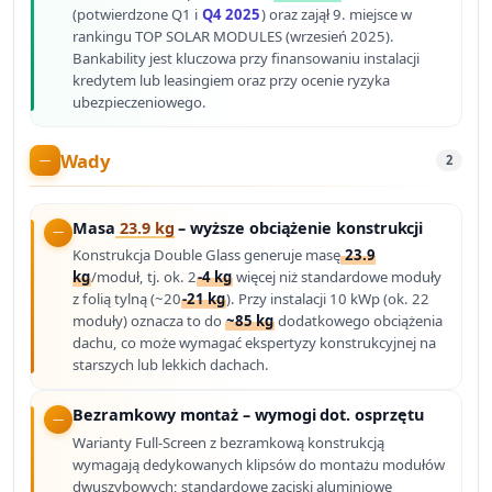
(potwierdzone Q1 i
Q4 2025
) oraz zajął 9. miejsce w
rankingu TOP SOLAR MODULES (wrzesień 2025).
Bankability jest kluczowa przy finansowaniu instalacji
kredytem lub leasingiem oraz przy ocenie ryzyka
ubezpieczeniowego.
Wady
2
Masa
23.9 kg
– wyższe obciążenie konstrukcji
Konstrukcja Double Glass generuje masę
23.9
kg
/moduł, tj. ok. 2
-4 kg
więcej niż standardowe moduły
z folią tylną (~20
-21 kg
). Przy instalacji 10 kWp (ok. 22
moduły) oznacza to do
~85 kg
dodatkowego obciążenia
dachu, co może wymagać ekspertyzy konstrukcyjnej na
starszych lub lekkich dachach.
Bezramkowy montaż – wymogi dot. osprzętu
Warianty Full-Screen z bezramkową konstrukcją
wymagają dedykowanych klipsów do montażu modułów
dwuszybowych; standardowe zaciski aluminiowe