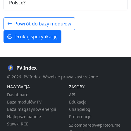
Polsce?
Powrót do bazy modułów
Drukuj specyfikację
PV Index
© 2026- PV Index. Wszelkie prawa zastrzeżone.
NAWIGACJA
ZASOBY
Dashboard
API
Baza modułów PV
Edukacja
Baza magazynów energii
Changelog
Najlepsze panele
Preferencje
Stawki RCE
comparepv@proton.me