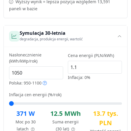
Wyższy wynik = lepsza pozycja względem 13,591
paneli w bazie
Symulacja 30-letnia
degradacja, produkcja energii, wartość
Nasłonecznienie
Cena energii (PLN/kWh)
(kWh/kWp/rok)
Inflacja:
0%
Polska: 950-1100
Inflacja cen energii (%/rok)
371 W
12.5 MWh
13.7 tys.
PLN
Moc po 30
Suma energii
latach
(30 lat)