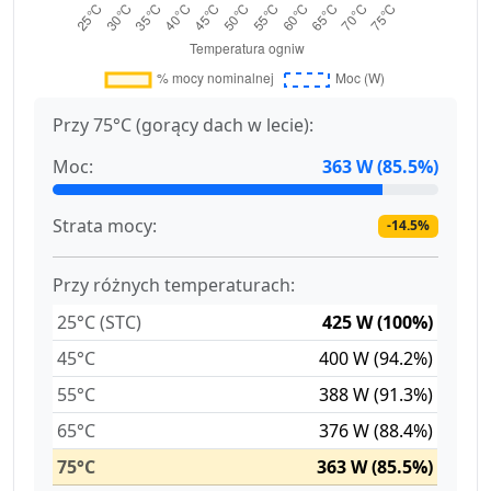
Przy 75°C (gorący dach w lecie):
Moc:
363 W (85.5%)
Strata mocy:
-14.5%
Przy różnych temperaturach:
25°C (STC)
425 W (100%)
45°C
400 W (94.2%)
55°C
388 W (91.3%)
65°C
376 W (88.4%)
75°C
363 W (85.5%)