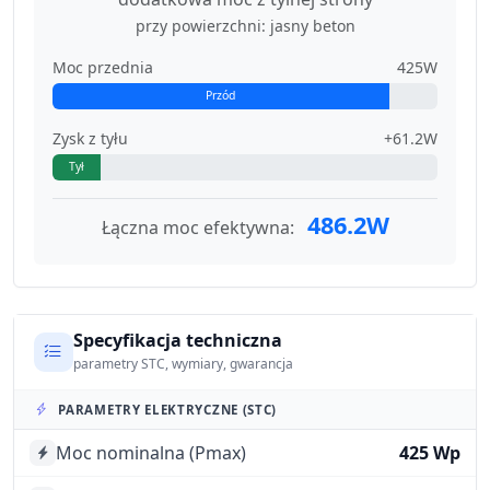
przy powierzchni: jasny beton
Moc przednia
425W
Przód
Zysk z tyłu
+61.2W
Tył
486.2W
Łączna moc efektywna:
Specyfikacja techniczna
parametry STC, wymiary, gwarancja
PARAMETRY ELEKTRYCZNE (STC)
Moc nominalna (Pmax)
425 Wp