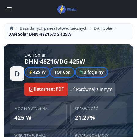
Baza danych paneli fotowoltaicznych
DAH Solar
DAH Solar DHN-48Z16/DG 425W
DAH Solar
DHN-48Z16/DG 425W
D
425 W
TOPCon
Bifacjalny
Datasheet PDF
Porównaj z innym
MOC NOMINALNA
SPRAWNOŚĆ
425 W
21.27%
WSP. TEMP. PMAX
GWARANCJA MOCY