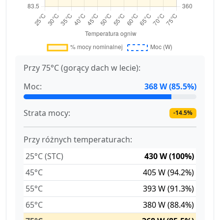
Przy 75°C (gorący dach w lecie):
Moc:
368 W (85.5%)
Strata mocy:
-14.5%
Przy różnych temperaturach:
25°C (STC)
430 W (100%)
45°C
405 W (94.2%)
55°C
393 W (91.3%)
65°C
380 W (88.4%)