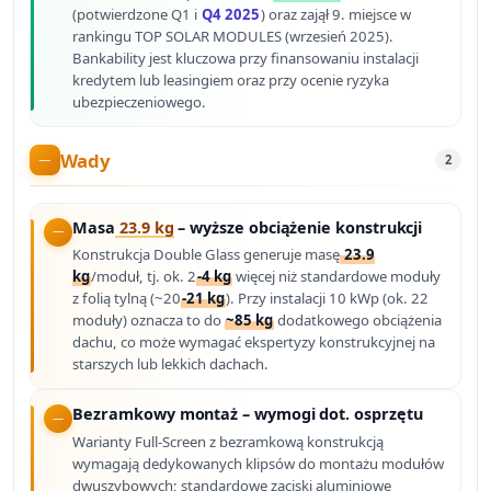
(potwierdzone Q1 i
Q4 2025
) oraz zajął 9. miejsce w
rankingu TOP SOLAR MODULES (wrzesień 2025).
Bankability jest kluczowa przy finansowaniu instalacji
kredytem lub leasingiem oraz przy ocenie ryzyka
ubezpieczeniowego.
Wady
2
Masa
23.9 kg
– wyższe obciążenie konstrukcji
Konstrukcja Double Glass generuje masę
23.9
kg
/moduł, tj. ok. 2
-4 kg
więcej niż standardowe moduły
z folią tylną (~20
-21 kg
). Przy instalacji 10 kWp (ok. 22
moduły) oznacza to do
~85 kg
dodatkowego obciążenia
dachu, co może wymagać ekspertyzy konstrukcyjnej na
starszych lub lekkich dachach.
Bezramkowy montaż – wymogi dot. osprzętu
Warianty Full-Screen z bezramkową konstrukcją
wymagają dedykowanych klipsów do montażu modułów
dwuszybowych; standardowe zaciski aluminiowe