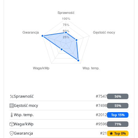
Sprawność
#7547
56%
Gęstość mocy
#7498
55%
Wsp. temp.
#2012
Top 15%
Waga/kWp
#9596
71%
Gwarancja
#21
Top 0%