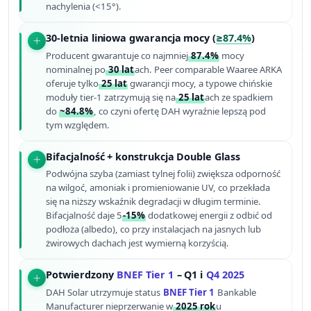
nachylenia (<15°).
30-letnia liniowa gwarancja mocy (
≥87.4%
)
Producent gwarantuje co najmniej
87.4%
mocy
nominalnej po
30 lat
ach. Peer comparable Waaree ARKA
oferuje tylko
25 lat
gwarancji mocy, a typowe chińskie
moduły tier-1 zatrzymują się na
25 lat
ach ze spadkiem
do
~84.8%
, co czyni ofertę DAH wyraźnie lepszą pod
tym względem.
Bifacjalność + konstrukcja Double Glass
Podwójna szyba (zamiast tylnej folii) zwiększa odporność
na wilgoć, amoniak i promieniowanie UV, co przekłada
się na niższy wskaźnik degradacji w długim terminie.
Bifacjalność daje 5
-15%
dodatkowej energii z odbić od
podłoża (albedo), co przy instalacjach na jasnych lub
żwirowych dachach jest wymierną korzyścią.
Potwierdzony
BNEF Tier 1
– Q1 i
Q4 2025
DAH Solar utrzymuje status
BNEF Tier 1
Bankable
Manufacturer nieprzerwanie w
2025 rok
u