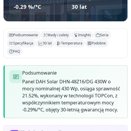
-0.29 %/°C
30 lat
Podsumowanie
Wady i zalety
Insights
Seria
Specyfikacja
30 lat
Temperatura
Podobne
FAQ
Podsumowanie
Panel DAH Solar DHN-48Z16/DG 430W o
mocy nominalnej 430 Wp, osiąga sprawność
21.52%, wykonany w technologii TOPCon, z
współczynnikiem temperaturowym mocy
-0.29%/°C, objęty 30-letnią gwarancją mocy.