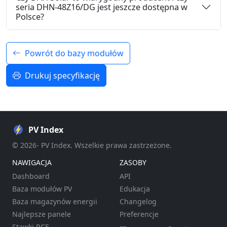
seria DHN-48Z16/DG jest jeszcze dostępna w
Polsce?
Powrót do bazy modułów
Drukuj specyfikację
PV Index
© 2026- PV Index. Wszelkie prawa zastrzeżone.
NAWIGACJA
ZASOBY
Dashboard
API
Baza modułów PV
Edukacja
Baza magazynów energii
Changelog
Najlepsze panele
Preferencje
Stawki RCE