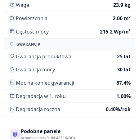
Waga
23.9 kg
Powierzchnia
2.00 m²
Gęstość mocy
215.2 Wp/m²
GWARANCJA
Gwarancja produktowa
25 lat
Gwarancja mocy
30 lat
Moc na koniec gwarancji
87.4%
Degradacja w 1. roku
1.00%
Degradacja roczna
0.40%/rok
Podobne panele
ta sama seria (DHN-48Z16/DG)