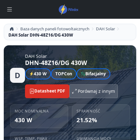
Baza danych paneli fotowoltaicznych
DAH Solar
DAH Solar DHN-48Z16/DG 430W
DAH Solar
DHN-48Z16/DG 430W
D
430 W
TOPCon
Bifacjalny
Datasheet PDF
Porównaj z innym
MOC NOMINALNA
SPRAWNOŚĆ
430 W
21.52%
WSP. TEMP. PMAX
GWARANCJA MOCY