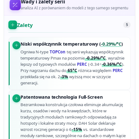
Wady i zalety serii
analiza AI z porównaniem do modeli z tego samego segmentu
Zalety
5
Niski współczynnik temperaturowy (
-0.29%/°C
)
Ogniwa N-type
TOPCon
tej serii wykazują współczynnik
temperaturowy Pmax na poziomie
-0.29%/°C
, wyraźnie
lepszy od typowych modułów
PERC
(-0.34÷
-0.36%/°C
).
Przy nagrzaniu dachu do
65°C
różnica względem
PERC
przekłada się na ok. 2
-3%
wyższą moc w szczycie
generacji.
Patentowana technologia Full-Screen
Bezramkowa konstrukcja czołowa eliminuje akumulację
kurzu, osadów i wody na krawędziach, które w
tradycyjnych modułach ramkowych odpowiadają za
hotspoty i lokalne straty mocy. DAH Solar deklaruje
wzrost rocznej generacji o 6
-15%
vs. standardowe
moduły ramkowe, szczególnie na dachach o małym kącie