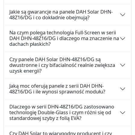
Jakie są gwarancje na panele DAH Solar DHN-
48Z16/DG i co dokładnie obejmują?
Na czym polega technologia Full-Screen w serii
DAH DHN-48Z16/DG i dlaczego ma znaczenie na
dachach płaskich?
Czy panele DAH Solar DHN-48Z16/DG są
dwustronne i czy bifacialność realnie zwiększa
uzysk energii?
Jaką moc oferują panele z serii DAH DHN-
48Z16/DG i ile wynosi sprawność modułu?
Dlaczego w serii DHN-48Z16/DG zastosowano
technologię Double-Glass i czym różni się od
standardowej szyby z folią EVA?
Czy DAH Solar to wiarygodny producent i czy