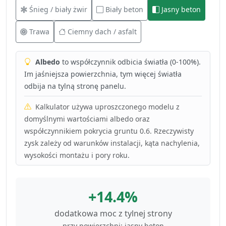
Śnieg / biały żwir
Biały beton
Jasny beton
Trawa
Ciemny dach / asfalt
Albedo
to współczynnik odbicia światła (0-100%).
Im jaśniejsza powierzchnia, tym więcej światła
odbija na tylną stronę panelu.
Kalkulator używa uproszczonego modelu z
domyślnymi wartościami albedo oraz
współczynnikiem pokrycia gruntu 0.6. Rzeczywisty
zysk zależy od warunków instalacji, kąta nachylenia,
wysokości montażu i pory roku.
+14.4%
dodatkowa moc z tylnej strony
przy powierzchni: jasny beton