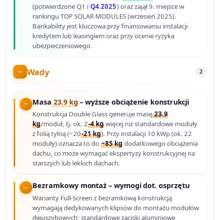
(potwierdzone Q1 i
Q4 2025
) oraz zajął 9. miejsce w
rankingu TOP SOLAR MODULES (wrzesień 2025).
Bankability jest kluczowa przy finansowaniu instalacji
kredytem lub leasingiem oraz przy ocenie ryzyka
ubezpieczeniowego.
Wady
2
Masa
23.9 kg
– wyższe obciążenie konstrukcji
Konstrukcja Double Glass generuje masę
23.9
kg
/moduł, tj. ok. 2
-4 kg
więcej niż standardowe moduły
z folią tylną (~20
-21 kg
). Przy instalacji 10 kWp (ok. 22
moduły) oznacza to do
~85 kg
dodatkowego obciążenia
dachu, co może wymagać ekspertyzy konstrukcyjnej na
starszych lub lekkich dachach.
Bezramkowy montaż – wymogi dot. osprzętu
Warianty Full-Screen z bezramkową konstrukcją
wymagają dedykowanych klipsów do montażu modułów
dwuszybowych; standardowe zaciski aluminiowe