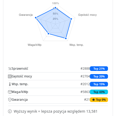
Sprawność
#2888
Top 21%
Gęstość mocy
#2704
Top 20%
Wsp. temp.
#2012
Top 15%
Waga/kWp
#5863
Top 43%
Gwarancja
#21
Top 0%
Wyższy wynik = lepsza pozycja względem 13,581