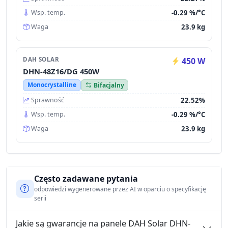
-0.29 %/°C
Wsp. temp.
23.9 kg
Waga
DAH SOLAR
450 W
DHN-48Z16/DG 450W
Monocrystalline
Bifacjalny
22.52%
Sprawność
-0.29 %/°C
Wsp. temp.
23.9 kg
Waga
Często zadawane pytania
odpowiedzi wygenerowane przez AI w oparciu o specyfikację
serii
Jakie są gwarancje na panele DAH Solar DHN-