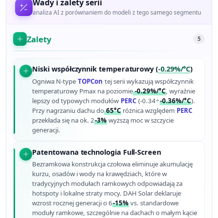
Wady i zalety serii
analiza AI z porównaniem do modeli z tego samego segmentu
Zalety
5
Niski współczynnik temperaturowy (
-0.29%/°C
)
Ogniwa N-type
TOPCon
tej serii wykazują współczynnik
temperaturowy Pmax na poziomie
-0.29%/°C
, wyraźnie
lepszy od typowych modułów
PERC
(-0.34÷
-0.36%/°C
).
Przy nagrzaniu dachu do
65°C
różnica względem
PERC
przekłada się na ok. 2
-3%
wyższą moc w szczycie
generacji.
Patentowana technologia Full-Screen
Bezramkowa konstrukcja czołowa eliminuje akumulację
kurzu, osadów i wody na krawędziach, które w
tradycyjnych modułach ramkowych odpowiadają za
hotspoty i lokalne straty mocy. DAH Solar deklaruje
wzrost rocznej generacji o 6
-15%
vs. standardowe
moduły ramkowe, szczególnie na dachach o małym kącie