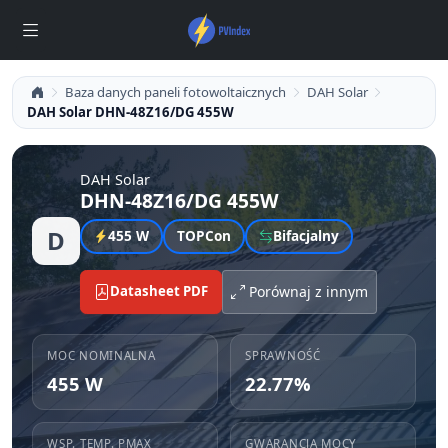
Baza danych paneli fotowoltaicznych
DAH Solar
DAH Solar DHN-48Z16/DG 455W
DAH Solar
DHN-48Z16/DG 455W
D
455 W
TOPCon
Bifacjalny
Datasheet PDF
Porównaj z innym
MOC NOMINALNA
SPRAWNOŚĆ
455 W
22.77%
WSP. TEMP. PMAX
GWARANCJA MOCY