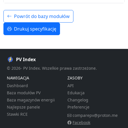
Powrót do bazy modułów
Drukuj specyfikację
PV Index
© 2026- PV Index. Wszelkie prawa zastrzeżone.
NAWIGACJA
ZASOBY
Dashboard
API
Baza modułów PV
Edukacja
Baza magazynów energii
Changelog
Najlepsze panele
Preferencje
Stawki RCE
comparepv@proton.me
Facebook