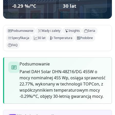
-0.29 %/°C
30 lat
Podsumowanie
Wady i zalety
Insights
Seria
Specyfikacja
30 lat
Temperatura
Podobne
FAQ
Podsumowanie
Panel DAH Solar DHN-48Z16/DG 455W o
mocy nominalnej 455 Wp, osiąga sprawność
22.77%, wykonany w technologii TOPCon, z
współczynnikiem temperaturowym mocy
-0.29%/°C, objęty 30-letnią gwarancją mocy.