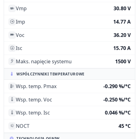
Vmp
30.80 V
Imp
14.77 A
Voc
36.20 V
Isc
15.70 A
Maks. napięcie systemu
1500 V
WSPÓŁCZYNNIKI TEMPERATUROWE
Wsp. temp. Pmax
-0.290 %/°C
Wsp. temp. Voc
-0.250 %/°C
Wsp. temp. Isc
0.046 %/°C
NOCT
45 °C
TECHNOLOGIA OGNIW