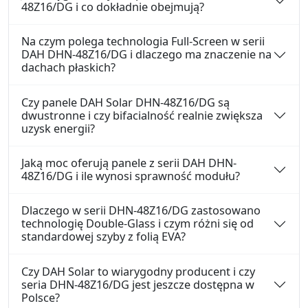
48Z16/DG i co dokładnie obejmują?
Na czym polega technologia Full-Screen w serii
DAH DHN-48Z16/DG i dlaczego ma znaczenie na
dachach płaskich?
Czy panele DAH Solar DHN-48Z16/DG są
dwustronne i czy bifacialność realnie zwiększa
uzysk energii?
Jaką moc oferują panele z serii DAH DHN-
48Z16/DG i ile wynosi sprawność modułu?
Dlaczego w serii DHN-48Z16/DG zastosowano
technologię Double-Glass i czym różni się od
standardowej szyby z folią EVA?
Czy DAH Solar to wiarygodny producent i czy
seria DHN-48Z16/DG jest jeszcze dostępna w
Polsce?