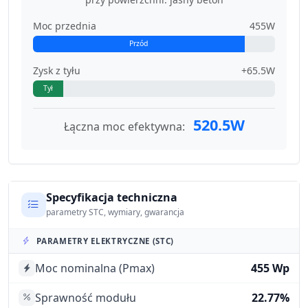
Moc przednia
455W
Przód
Zysk z tyłu
+65.5W
Tył
520.5W
Łączna moc efektywna:
Specyfikacja techniczna
parametry STC, wymiary, gwarancja
PARAMETRY ELEKTRYCZNE (STC)
Moc nominalna (Pmax)
455 Wp
Sprawność modułu
22.77%