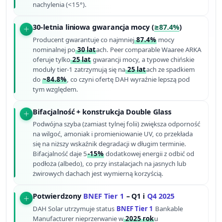
nachylenia (<15°).
30-letnia liniowa gwarancja mocy (
≥87.4%
)
Producent gwarantuje co najmniej
87.4%
mocy
nominalnej po
30 lat
ach. Peer comparable Waaree ARKA
oferuje tylko
25 lat
gwarancji mocy, a typowe chińskie
moduły tier-1 zatrzymują się na
25 lat
ach ze spadkiem
do
~84.8%
, co czyni ofertę DAH wyraźnie lepszą pod
tym względem.
Bifacjalność + konstrukcja Double Glass
Podwójna szyba (zamiast tylnej folii) zwiększa odporność
na wilgoć, amoniak i promieniowanie UV, co przekłada
się na niższy wskaźnik degradacji w długim terminie.
Bifacjalność daje 5
-15%
dodatkowej energii z odbić od
podłoża (albedo), co przy instalacjach na jasnych lub
żwirowych dachach jest wymierną korzyścią.
Potwierdzony
BNEF Tier 1
– Q1 i
Q4 2025
DAH Solar utrzymuje status
BNEF Tier 1
Bankable
Manufacturer nieprzerwanie w
2025 rok
u