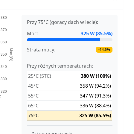
Przy 75°C (gorący dach w lecie):
Moc:
325 W (85.5%)
Strata mocy:
-14.5%
Przy różnych temperaturach:
25°C (STC)
380 W (100%)
45°C
358 W (94.2%)
55°C
347 W (91.3%)
65°C
336 W (88.4%)
75°C
325 W (85.5%)
Zakres pracy panelu