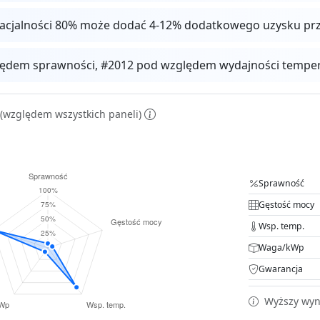
facjalności 80% może dodać 4-12% dodatkowego uzysku pr
ędem sprawności, #2012 pod względem wydajności tempera
(względem wszystkich paneli)
Sprawność
Gęstość mocy
Wsp. temp.
Waga/kWp
Gwarancja
Wyższy wyni