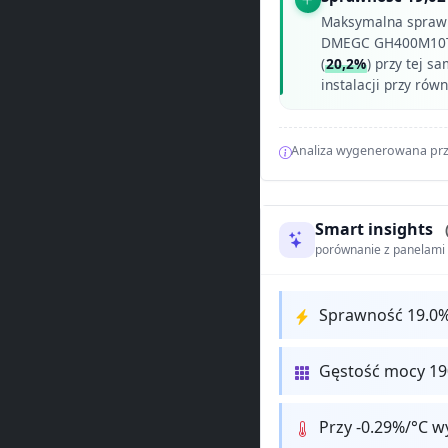
Maksymalna spraw
DMEGC GH400M10T
(
20,2%
) przy tej s
instalacji przy ró
Analiza wygenerowana prz
Smart insights
porównanie z panelam
Sprawność 19.0%
Gęstość mocy 190
Przy -0.29%/°C w