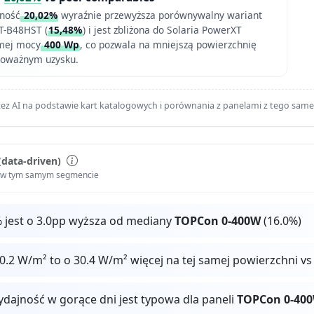
ność
20,02%
wyraźnie przewyższa porównywalny wariant
-B48HST (
15,48%
) i jest zbliżona do Solaria PowerXT
amej mocy
400 Wp
, co pozwala na mniejszą powierzchnię
wnoważnym uzysku.
ez AI na podstawie kart katalogowych i porównania z panelami z tego sam
(data-driven)
i w tym samym segmencie
 jest o 3.0pp wyższa od mediany
TOPCon 0-400W
(16.0%)
.2 W/m² to o 30.4 W/m² więcej na tej samej powierzchni v
ydajność w gorące dni jest typowa dla paneli
TOPCon 0-40