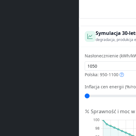
Symulacja 30-let
degradacja, produkcja e
Nasłonecznienie (kWh/kW
Polska: 950-1100
Inflacja cen energii (%/ro
Sprawność i moc w