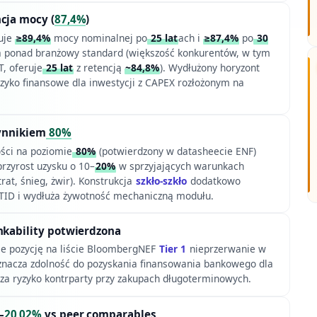
cja mocy (
87,4%
)
uje
≥89,4%
mocy nominalnej po
25 lat
ach i
≥87,4%
po
30
a ponad branżowy standard (większość konkurentów, w tym
 oferuje
25 lat
z retencją
~84,8%
). Wydłużony horyzont
yzyko finansowe dla inwestycji z CAPEX rozłożonym na
zynnikiem
80%
ości na poziomie
80%
(potwierdzony w datasheecie ENF)
rzyrost uzysku o 10–
20%
w sprzyjających warunkach
rat, śnieg, żwir). Konstrukcja
szkło-szkło
dodatkowo
eTID i wydłuża żywotność mechaniczną modułu.
nkability potwierdzona
e pozycję na liście BloombergNEF
Tier 1
nieprzerwanie w
oznacza zdolność do pozyskania finansowania bankowego dla
sza ryzyko kontrparty przy zakupach długoterminowych.
–
20,02%
vs peer comparables