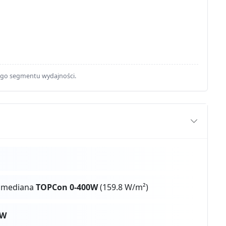
ego segmentu wydajności.
s mediana
TOPCon 0-400W
(159.8 W/m²)
0W