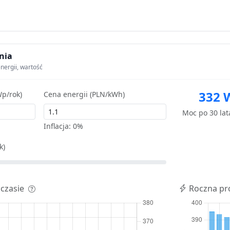
nia
nergii, wartość
332 
p/rok)
Cena energii (PLN/kWh)
Moc po 30 la
Inflacja:
0%
k)
 czasie
Roczna pr