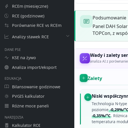
RCEm (miesięczne)
RCE (godzinowe)
Podsumowanie
Porównanie RCE vs RCEm
Panel DAH Sola
TOPCon, z współ
Analizy stawek RCE
DANE PSE
Wady i zalety ser
KSE na żywo
analiza AI z porównan
Analiza import/eksport
Zalety
EDUKACJA
Bilansowanie godzinowe
Niski współczyn
PVGIS kalkulator
Technologia N-typ
Różne moce paneli
poziomie
-0,29%/°
-0,35%/°C
. Różnica
NARZĘDZIA
temperatura moduł
Kalkulator ROI