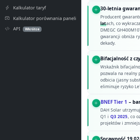
Kalkulator taryf
30-letnia gwaran
Producent gwarant
Kalkulator porównania paneli
lat
ach, co wykracz
API
Wkrótce
DMEGC GH400M10T,
gwarancji obniża r
dekady.
Bifacjalność z c
Wskaźnik bifacjaln
pozwala na realny p
odbicia (jasny subst
eliminuje ryzyko L
BNEF Tier 1
– ba
DAH Solar utrzymuj
Q1 i
Q3 2025
, co 
projektów i zmniej
Sprawność 19,02