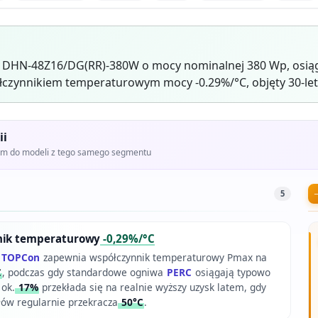
r DHN-48Z16/DG(RR)-380W o mocy nominalnej 380 Wp, osią
czynnikiem temperaturowym mocy -0.29%/°C, objęty 30-let
ii
iem do modeli z tego samego segmentu
5
nik temperaturowy
-0,29%/°C
e
TOPCon
zapewnia współczynnik temperaturowy Pmax na
C
, podczas gdy standardowe ogniwa
PERC
osiągają typowo
 ok.
17%
przekłada się na realnie wyższy uzysk latem, gdy
ów regularnie przekracza
50°C
.