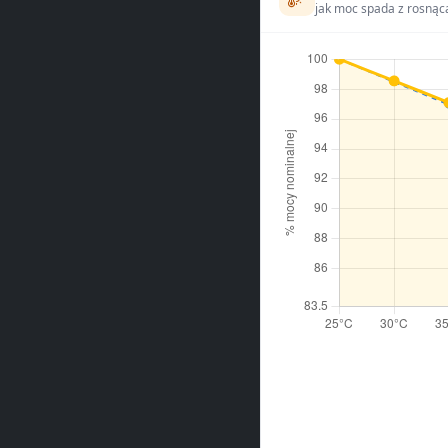
jak moc spada z rosnąc