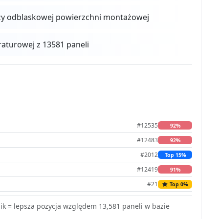
zy odblaskowej powierzchni montażowej
turowej z 13581 paneli
#12535
92%
#12483
92%
#2012
Top 15%
#12419
91%
#21
Top 0%
k = lepsza pozycja względem 13,581 paneli w bazie