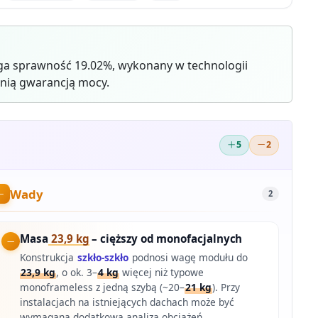
ga sprawność 19.02%, wykonany w technologii
nią gwarancją mocy.
5
2
Wady
2
Masa
23,9 kg
– cięższy od monofacjalnych
Konstrukcja
szkło-szkło
podnosi wagę modułu do
23,9 kg
, o ok. 3–
4 kg
więcej niż typowe
monoframeless z jedną szybą (~20–
21 kg
). Przy
instalacjach na istniejących dachach może być
wymagana dodatkowa analiza obciążeń