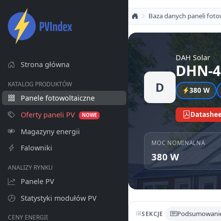
Baza danych paneli foto
DAH Solar
Strona główna
DHN-4
D
KATALOG PRODUKTÓW
380 W
Panele fotowoltaiczne
Oferty paneli PV
Datashee
NOWE
Magazyny energii
MOC NOMINALNA
Falowniki
380 W
ANALIZY RYNKU
Panele PV
Statystyki modułów PV
Podsumowani
SEKCJE
CENY ENERGII