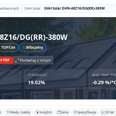
woltaicznych
DAH Solar
DAH Solar DHN-48Z16/DG(RR)-380W
8Z16/DG(RR)-380W
TOPCon
Bifacjalny
t PDF
Porównaj z innym
SPRAWNOŚĆ
WSP. TEMP. PM
19.02%
-0.29 %/°
e
Wady i zalety
Insights
Seria
Specyfikacja
30 lat