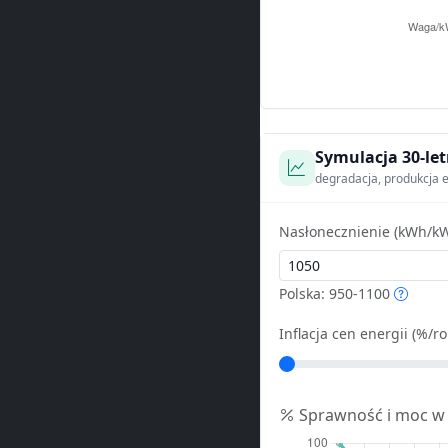
Symulacja 30-let
degradacja, produkcja e
Nasłonecznienie (kWh/kW
Polska: 950-1100
Inflacja cen energii (%/ro
Sprawność i moc w