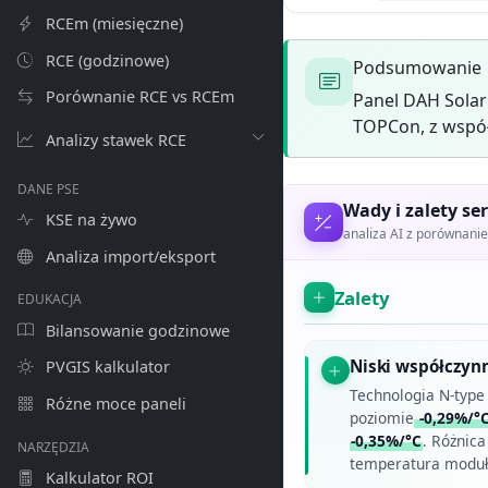
RCEm (miesięczne)
RCE (godzinowe)
Podsumowanie
Porównanie RCE vs RCEm
Panel DAH Sola
TOPCon, z współ
Analizy stawek RCE
DANE PSE
Wady i zalety ser
KSE na żywo
analiza AI z porównan
Analiza import/eksport
Zalety
EDUKACJA
Bilansowanie godzinowe
Niski współczyn
PVGIS kalkulator
Technologia N-typ
Różne moce paneli
poziomie
-0,29%/°
-0,35%/°C
. Różnica
NARZĘDZIA
temperatura moduł
Kalkulator ROI