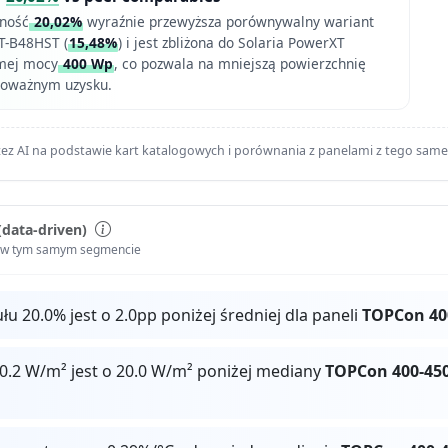
ność
20,02%
wyraźnie przewyższa porównywalny wariant
-B48HST (
15,48%
) i jest zbliżona do Solaria PowerXT
amej mocy
400 Wp
, co pozwala na mniejszą powierzchnię
wnoważnym uzysku.
ez AI na podstawie kart katalogowych i porównania z panelami z tego sam
(data-driven)
i w tym samym segmencie
 20.0% jest o 2.0pp poniżej średniej dla paneli
TOPCon 40
0.2 W/m² jest o 20.0 W/m² poniżej mediany
TOPCon 400-45