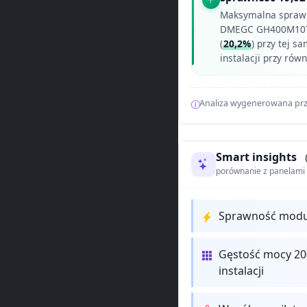
Maksymalna spraw
DMEGC GH400M10T
(
20,2%
) przy tej s
instalacji przy ró
Analiza wygenerowana prz
Smart insights
porównanie z panelam
Sprawność modułu
Gęstość mocy 20
instalacji