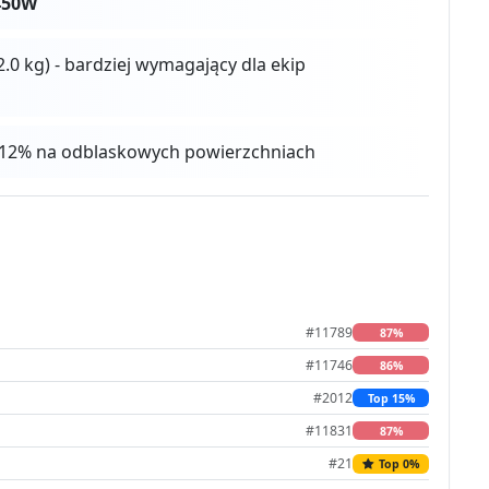
450W
2.0 kg) - bardziej wymagający dla ekip
 4-12% na odblaskowych powierzchniach
#11789
87%
#11746
86%
#2012
Top 15%
#11831
87%
#21
Top 0%