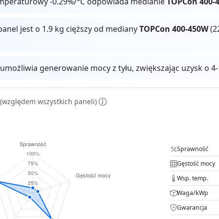
mperaturowy -0.29%/°C odpowiada medianie
TOPCon 400-
panel jest o 1.9 kg cięższy od mediany
TOPCon 400-450W
(2
 umożliwia generowanie mocy z tyłu, zwiększając uzysk o
(względem wszystkich paneli)
Sprawność
Gęstość mocy
Wsp. temp.
Waga/kWp
Gwarancja