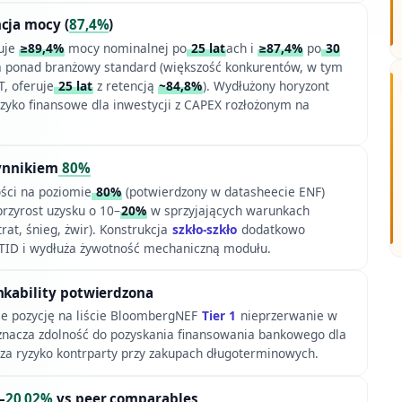
cja mocy (
87,4%
)
uje
≥89,4%
mocy nominalnej po
25 lat
ach i
≥87,4%
po
30
a ponad branżowy standard (większość konkurentów, w tym
 oferuje
25 lat
z retencją
~84,8%
). Wydłużony horyzont
yzyko finansowe dla inwestycji z CAPEX rozłożonym na
zynnikiem
80%
ości na poziomie
80%
(potwierdzony w datasheecie ENF)
rzyrost uzysku o 10–
20%
w sprzyjających warunkach
rat, śnieg, żwir). Konstrukcja
szkło-szkło
dodatkowo
eTID i wydłuża żywotność mechaniczną modułu.
nkability potwierdzona
e pozycję na liście BloombergNEF
Tier 1
nieprzerwanie w
oznacza zdolność do pozyskania finansowania bankowego dla
sza ryzyko kontrparty przy zakupach długoterminowych.
–
20,02%
vs peer comparables