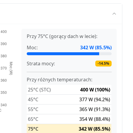
Przy 75°C (gorący dach w lecie):
Moc:
342 W (85.5%)
Strata mocy:
-14.5%
Przy różnych temperaturach:
25°C (STC)
400 W (100%)
45°C
377 W (94.2%)
55°C
365 W (91.3%)
65°C
354 W (88.4%)
75°C
342 W (85.5%)