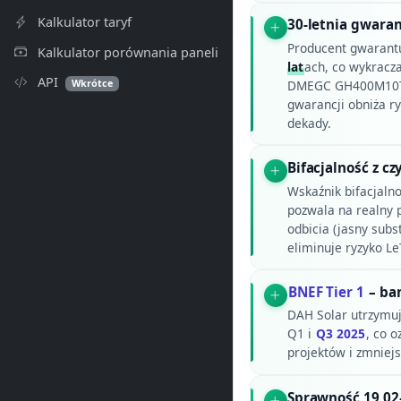
Kalkulator taryf
30-letnia gwaran
Producent gwarant
Kalkulator porównania paneli
lat
ach, co wykracz
API
Wkrótce
DMEGC GH400M10T,
gwarancji obniża r
dekady.
Bifacjalność z c
Wskaźnik bifacjaln
pozwala na realny p
odbicia (jasny subst
eliminuje ryzyko L
BNEF Tier 1
– ba
DAH Solar utrzymuj
Q1 i
Q3 2025
, co 
projektów i zmniej
Sprawność 19,02