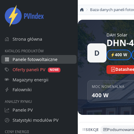
Baza danych paneli foto
DAH Solar
Strona główna
DHN-4
D
KATALOG PRODUKTÓW
400 W
Panele fotowoltaiczne
Oferty paneli PV
Datashee
NOWE
Magazyny energii
MOC NOMINALNA
Falowniki
400 W
ANALIZY RYNKU
Panele PV
Statystyki modułów PV
Podsumowani
SEKCJE
CENY ENERGII