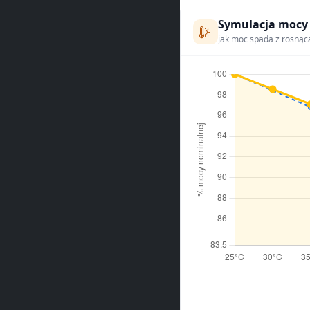
Symulacja mocy
jak moc spada z rosnąc