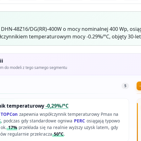
r DHN-48Z16/DG(RR)-400W o mocy nominalnej 400 Wp, osią
czynnikiem temperaturowym mocy -0.29%/°C, objęty 30-let
ii
iem do modeli z tego samego segmentu
5
nik temperaturowy
-0,29%/°C
e
TOPCon
zapewnia współczynnik temperaturowy Pmax na
C
, podczas gdy standardowe ogniwa
PERC
osiągają typowo
 ok.
17%
przekłada się na realnie wyższy uzysk latem, gdy
ów regularnie przekracza
50°C
.