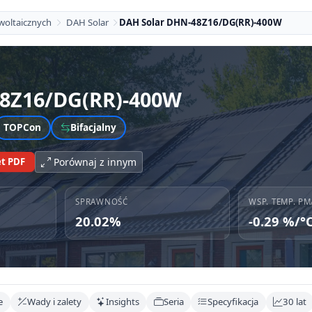
woltaicznych
DAH Solar
DAH Solar DHN-48Z16/DG(RR)-400W
8Z16/DG(RR)-400W
TOPCon
Bifacjalny
t PDF
Porównaj z innym
SPRAWNOŚĆ
WSP. TEMP. PM
20.02%
-0.29 %/°
e
Wady i zalety
Insights
Seria
Specyfikacja
30 lat