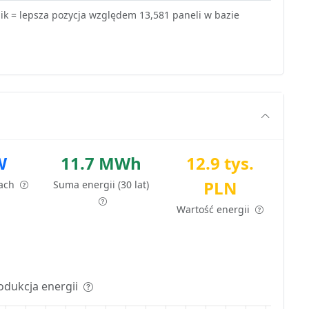
k = lepsza pozycja względem 13,581 paneli w bazie
W
11.7 MWh
12.9 tys.
PLN
tach
Suma energii (30 lat)
Wartość energii
odukcja energii