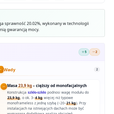
ga sprawność 20.02%, wykonany w technologii
nią gwarancją mocy.
5
2
Wady
2
Masa
23,9 kg
– cięższy od monofacjalnych
Konstrukcja
szkło-szkło
podnosi wagę modułu do
23,9 kg
, o ok. 3–
4 kg
więcej niż typowe
monoframeless z jedną szybą (~20–
21 kg
). Przy
instalacjach na istniejących dachach może być
wymagana dodatkowa analiza obciążeń