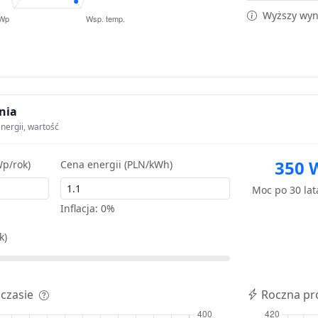
Wyższy wyni
nia
nergii, wartość
350 
p/rok)
Cena energii (PLN/kWh)
Moc po 30 la
Inflacja:
0%
k)
 czasie
Roczna pr