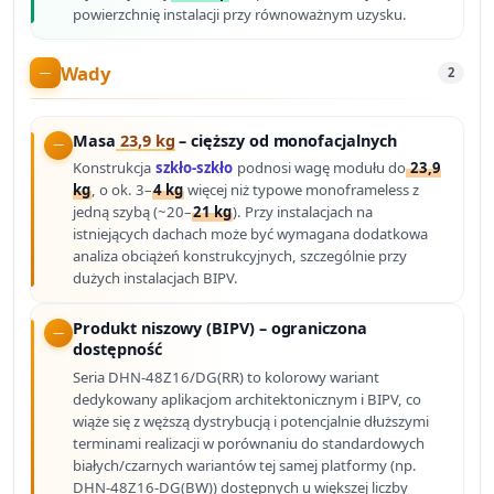
powierzchnię instalacji przy równoważnym uzysku.
Wady
2
Masa
23,9 kg
– cięższy od monofacjalnych
Konstrukcja
szkło-szkło
podnosi wagę modułu do
23,9
kg
, o ok. 3–
4 kg
więcej niż typowe monoframeless z
jedną szybą (~20–
21 kg
). Przy instalacjach na
istniejących dachach może być wymagana dodatkowa
analiza obciążeń konstrukcyjnych, szczególnie przy
dużych instalacjach BIPV.
Produkt niszowy (BIPV) – ograniczona
dostępność
Seria DHN-48Z16/DG(RR) to kolorowy wariant
dedykowany aplikacjom architektonicznym i BIPV, co
wiąże się z węższą dystrybucją i potencjalnie dłuższymi
terminami realizacji w porównaniu do standardowych
białych/czarnych wariantów tej samej platformy (np.
DHN-48Z16-DG(BW)) dostępnych u większej liczby