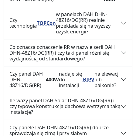
w panelach DAH DHN-
Czy
48Z16/DG(RR) realnie
TOPCon
technologia
przekłada się na wyższy
uzysk energii?
Co oznacza oznaczenie RR w nazwie serii DAH
DHN-48Z16/DG(RR) i czy taki panel różni się
wydajnością od standardowego?
Czy panel DAH
nadaje się
na elewacji
DHN-
400W
do
BIPV
lub
48Z16/DG(RR)
instalacji
balkonie?
Ile waży panel DAH Solar DHN-48Z16/DG(RR) i
czy typowa konstrukcja dachowa wytrzyma taką
instalację?
Czy panele DAH DHN-48Z16/DG(RR) dobrze
sprawdzają się zimą i przy słabym