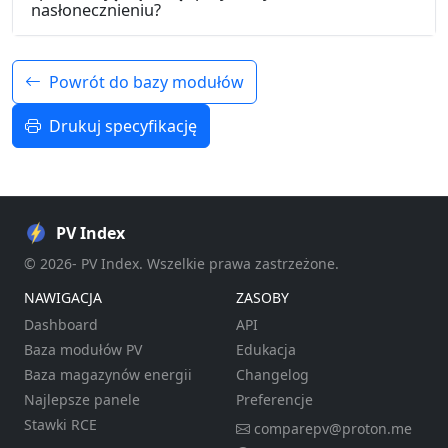
nasłonecznieniu?
Powrót do bazy modułów
Drukuj specyfikację
PV Index
© 2026- PV Index. Wszelkie prawa zastrzeżone.
NAWIGACJA
ZASOBY
Dashboard
API
Baza modułów PV
Edukacja
Baza magazynów energii
Changelog
Najlepsze panele
Preferencje
Stawki RCE
comparepv@proton.me