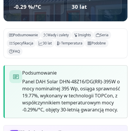
-0.29 %/°C
30 lat
Podsumowanie
Wady i zalety
Insights
Seria
Specyfikacja
30 lat
Temperatura
Podobne
FAQ
Podsumowanie
Panel DAH Solar DHN-48Z16/DG(RR)-395W o
mocy nominalnej 395 Wp, osiąga sprawność
19.77%, wykonany w technologii TOPCon, z
współczynnikiem temperaturowym mocy
-0.29%/°C, objęty 30-letnią gwarancją mocy.