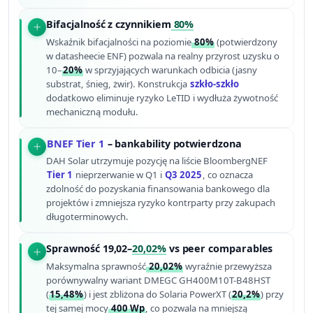
Bifacjalność z czynnikiem
80%
Wskaźnik bifacjalności na poziomie
80%
(potwierdzony
w datasheecie ENF) pozwala na realny przyrost uzysku o
10–
20%
w sprzyjających warunkach odbicia (jasny
substrat, śnieg, żwir). Konstrukcja
szkło-szkło
dodatkowo eliminuje ryzyko LeTID i wydłuża żywotność
mechaniczną modułu.
BNEF Tier 1
– bankability potwierdzona
DAH Solar utrzymuje pozycję na liście BloombergNEF
Tier 1
nieprzerwanie w Q1 i
Q3 2025
, co oznacza
zdolność do pozyskania finansowania bankowego dla
projektów i zmniejsza ryzyko kontrparty przy zakupach
długoterminowych.
Sprawność 19,02–
20,02%
vs peer comparables
Maksymalna sprawność
20,02%
wyraźnie przewyższa
porównywalny wariant DMEGC GH400M10T-B48HST
(
15,48%
) i jest zbliżona do Solaria PowerXT (
20,2%
) przy
tej samej mocy
400 Wp
, co pozwala na mniejszą