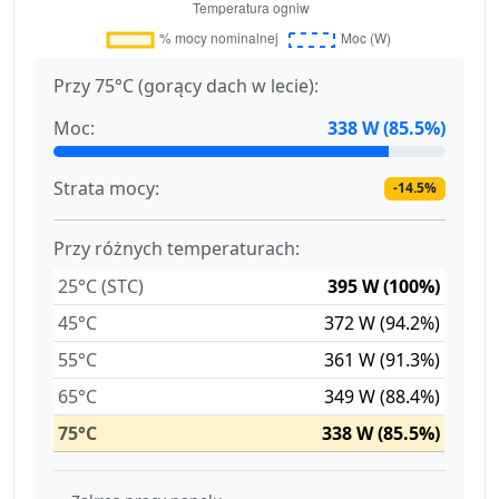
Przy 75°C (gorący dach w lecie):
Moc:
338 W (85.5%)
Strata mocy:
-14.5%
Przy różnych temperaturach:
25°C (STC)
395 W (100%)
45°C
372 W (94.2%)
55°C
361 W (91.3%)
65°C
349 W (88.4%)
75°C
338 W (85.5%)