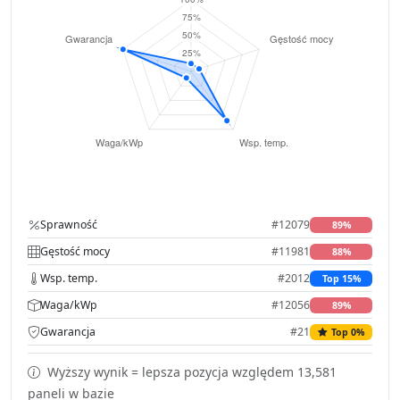
Sprawność
#12079
89%
Gęstość mocy
#11981
88%
Wsp. temp.
#2012
Top 15%
Waga/kWp
#12056
89%
Gwarancja
#21
Top 0%
Wyższy wynik = lepsza pozycja względem 13,581
paneli w bazie