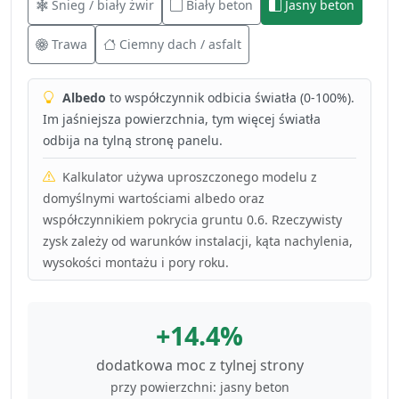
Śnieg / biały żwir
Biały beton
Jasny beton
Trawa
Ciemny dach / asfalt
Albedo
to współczynnik odbicia światła (0-100%).
Im jaśniejsza powierzchnia, tym więcej światła
odbija na tylną stronę panelu.
Kalkulator używa uproszczonego modelu z
domyślnymi wartościami albedo oraz
współczynnikiem pokrycia gruntu 0.6. Rzeczywisty
zysk zależy od warunków instalacji, kąta nachylenia,
wysokości montażu i pory roku.
+14.4%
dodatkowa moc z tylnej strony
przy powierzchni: jasny beton