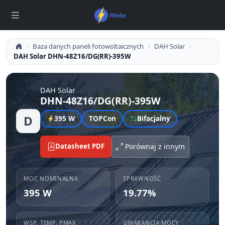
Baza danych paneli fotowoltaicznych
DAH Solar
DAH Solar DHN-48Z16/DG(RR)-395W
DAH Solar
DHN-48Z16/DG(RR)-395W
D
395 W
TOPCon
Bifacjalny
Datasheet PDF
Porównaj z innym
MOC NOMINALNA
SPRAWNOŚĆ
395 W
19.77%
WSP. TEMP. PMAX
GWARANCJA MOCY