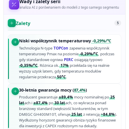
Wady i zalety serii
analiza AI z porównaniem do modeli z tego samego segmentu
Zalety
5
Niski współczynnik temperaturowy
-0,29%/°C
Technologia N-type
TOPCon
zapewnia współczynnik
temperaturowy Pmax na poziomie
-0,29%/°C
, podczas
gdy standardowe ogniwa
PERC
osiągają typowo
-0,35%/°C
. Różnica ok.
17%
przekłada się na realnie
wyższy uzysk latem, gdy temperatura modułów
regularnie przekracza
50°C
.
30-letnia gwarancja mocy (
87,4%
)
Producent gwarantuje
≥89,4%
mocy nominalnej po
25
lat
ach i
≥87,4%
po
30 lat
ach, co wykracza ponad
branżowy standard (większość konkurentów, w tym
DMEGC GH400M10T, oferuje
25 lat
z retencją
~84,8%
).
Wydłużony horyzont gwarancji obniża ryzyko finansowe
dla inwestycji z CAPEX rozłożonym na dekady.