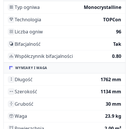
Typ ogniwa
Monocrystalline
Technologia
TOPCon
Liczba ogniw
96
Bifacjalność
Tak
Współczynnik bifacjalności
0.80
WYMIARY I WAGA
Długość
1762 mm
Szerokość
1134 mm
Grubość
30 mm
Waga
23.9 kg
Powierzchnia
2.00 m²