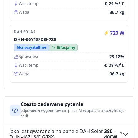
-0.29 %/°C
Wsp. temp.
36.7 kg
Waga
DAH SOLAR
720 W
DHN-66Y18/DG-720
Monocrystalline
Bifacjalny
23.18%
Sprawność
-0.29 %/°C
Wsp. temp.
36.7 kg
Waga
Często zadawane pytania
odpowiedzi wygenerowane przez AI w oparciu o specyfikację
serii
Jaka jest gwarancja na panele DAH Solar
380–
?
DHN-48Z16/DG(RR)
400W