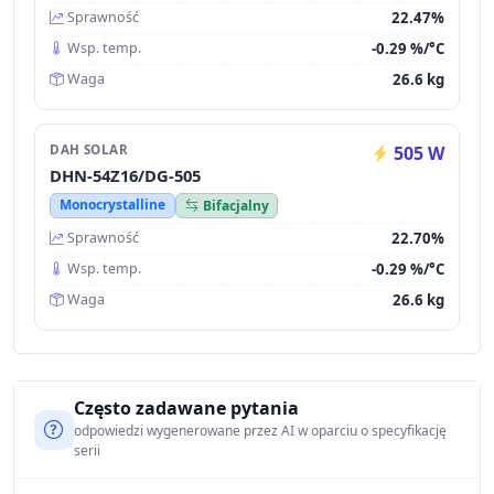
22.47%
Sprawność
-0.29 %/°C
Wsp. temp.
26.6 kg
Waga
DAH SOLAR
505 W
DHN-54Z16/DG-505
Monocrystalline
Bifacjalny
22.70%
Sprawność
-0.29 %/°C
Wsp. temp.
26.6 kg
Waga
Często zadawane pytania
odpowiedzi wygenerowane przez AI w oparciu o specyfikację
serii