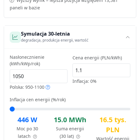
Wyższy wynik = lepsza pozycja względem 13,581
paneli w bazie
Symulacja 30-letnia
degradacja, produkcja energii, wartość
Nasłonecznienie
Cena energii (PLN/kWh)
(kWh/kWp/rok)
Inflacja:
0%
Polska: 950-1100
Inflacja cen energii (%/rok)
446 W
15.0 MWh
16.5 tys.
PLN
Moc po 30
Suma energii
latach
(30 lat)
Wartość energii