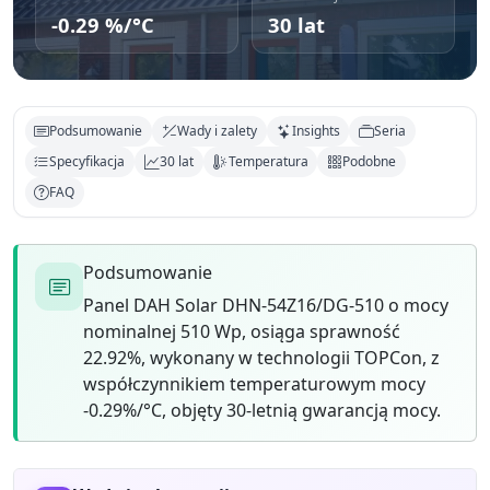
-0.29 %/°C
30 lat
Podsumowanie
Wady i zalety
Insights
Seria
Specyfikacja
30 lat
Temperatura
Podobne
FAQ
Podsumowanie
Panel DAH Solar DHN-54Z16/DG-510 o mocy
nominalnej 510 Wp, osiąga sprawność
22.92%, wykonany w technologii TOPCon, z
współczynnikiem temperaturowym mocy
-0.29%/°C, objęty 30-letnią gwarancją mocy.