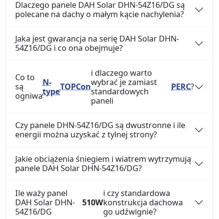
Dlaczego panele DAH Solar DHN-54Z16/DG są
polecane na dachy o małym kącie nachylenia?
Jaka jest gwarancja na serię DAH Solar DHN-
54Z16/DG i co ona obejmuje?
i dlaczego warto
Co to
N-
wybrać je zamiast
są
TOPCon
PERC
?
type
standardowych
ogniwa
paneli
Czy panele DHN-54Z16/DG są dwustronne i ile
energii można uzyskać z tylnej strony?
Jakie obciążenia śniegiem i wiatrem wytrzymują
panele DAH Solar DHN-54Z16/DG?
Ile waży panel
i czy standardowa
DAH Solar DHN-
510W
konstrukcja dachowa
54Z16/DG
go udźwignie?