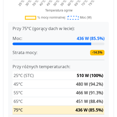
Przy 75°C (gorący dach w lecie):
Moc:
436 W (85.5%)
Strata mocy:
-14.5%
Przy różnych temperaturach:
25°C (STC)
510 W (100%)
45°C
480 W (94.2%)
55°C
466 W (91.3%)
65°C
451 W (88.4%)
75°C
436 W (85.5%)