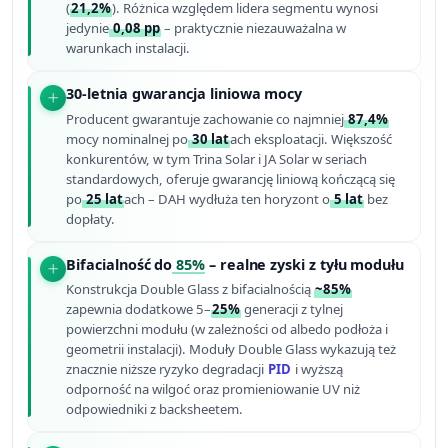
(
21,2%
). Różnica względem lidera segmentu wynosi
jedynie
0,08 pp
– praktycznie niezauważalna w
warunkach instalacji.
30-letnia gwarancja liniowa mocy
Producent gwarantuje zachowanie co najmniej
87,4%
mocy nominalnej po
30 lat
ach eksploatacji. Większość
konkurentów, w tym Trina Solar i JA Solar w seriach
standardowych, oferuje gwarancję liniową kończącą się
po
25 lat
ach – DAH wydłuża ten horyzont o
5 lat
bez
dopłaty.
Bifacialność do
85%
– realne zyski z tyłu modułu
Konstrukcja Double Glass z bifacialnością
~85%
zapewnia dodatkowe 5–
25%
generacji z tylnej
powierzchni modułu (w zależności od albedo podłoża i
geometrii instalacji). Moduły Double Glass wykazują też
znacznie niższe ryzyko degradacji
PID
i wyższą
odporność na wilgoć oraz promieniowanie UV niż
odpowiedniki z backsheetem.