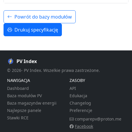
Powrót do bazy modułów
Drukuj specyfikację
PV Index
© 2026- PV Index. Wszelkie prawa zastrzeżone.
NAWIGACJA
ZASOBY
Dashboard
API
Baza modułów PV
Edukacja
Baza magazynów energii
Changelog
Najlepsze panele
Preferencje
Stawki RCE
comparepv@proton.me
Facebook