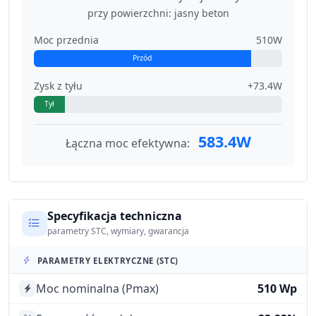
przy powierzchni: jasny beton
Moc przednia
510W
Przód
Zysk z tyłu
+73.4W
Tył
583.4W
Łączna moc efektywna:
Specyfikacja techniczna
parametry STC, wymiary, gwarancja
PARAMETRY ELEKTRYCZNE (STC)
Moc nominalna (Pmax)
510 Wp