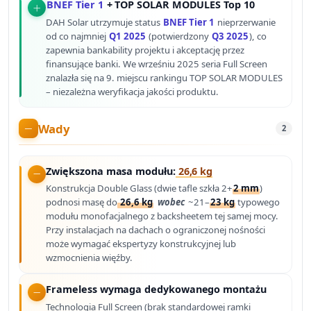
BNEF Tier 1
+ TOP SOLAR MODULES Top 10
DAH Solar utrzymuje status
BNEF Tier 1
nieprzerwanie
od co najmniej
Q1 2025
(potwierdzony
Q3 2025
), co
zapewnia bankability projektu i akceptację przez
finansujące banki. We wrześniu 2025 seria Full Screen
znalazła się na 9. miejscu rankingu TOP SOLAR MODULES
– niezależna weryfikacja jakości produktu.
Wady
2
Zwiększona masa modułu:
26,6 kg
Konstrukcja Double Glass (dwie tafle szkła 2+
2 mm
)
podnosi masę do
26,6 kg
wobec
~21–
23 kg
typowego
modułu monofacjalnego z backsheetem tej samej mocy.
Przy instalacjach na dachach o ograniczonej nośności
może wymagać ekspertyzy konstrukcyjnej lub
wzmocnienia więźby.
Frameless wymaga dedykowanego montażu
Technologia Full Screen (brak standardowej ramki