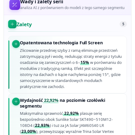
Wady i zalety serii
analiza AI z porównaniem do modeli z tego samego segmentu
Zalety
5
Opatentowana technologia Full Screen
Zlicowanie przedniej szyby z ramą eliminuje przestrzeń
zatrzymującą pył i wodę, redukując straty energii z tytułu
osadzania się zanieczyszczeń o 6–
15%
w porównaniu do
modułów z tradycyjną ramką. Efekt jest szczególnie
istotny na dachach o kącie nachylenia poniżej 15°, gdzie
samoczyszczenie w standardowych modułach
praktycznie nie zachodzi.
Wydajność
22,92%
na poziomie czołówki
segmentu
Maksymalna sprawność
22,92%
plasuje serię
bezpośrednio obok Sunlike Solar SKT490~510M12-
108D4 (
22,93%
) i tuż za JA Solar JAM60S40 LR
(
23,00%
), przewyższając wyraźnie Trina Solar Vertex