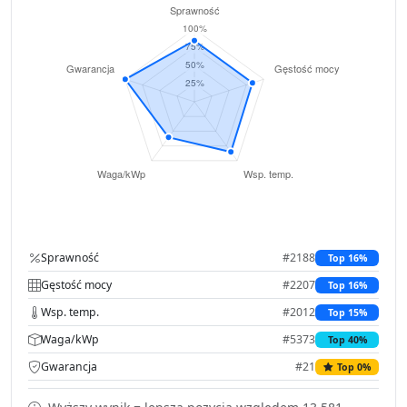
Sprawność
#2188
Top 16%
Gęstość mocy
#2207
Top 16%
Wsp. temp.
#2012
Top 15%
Waga/kWp
#5373
Top 40%
Gwarancja
#21
Top 0%