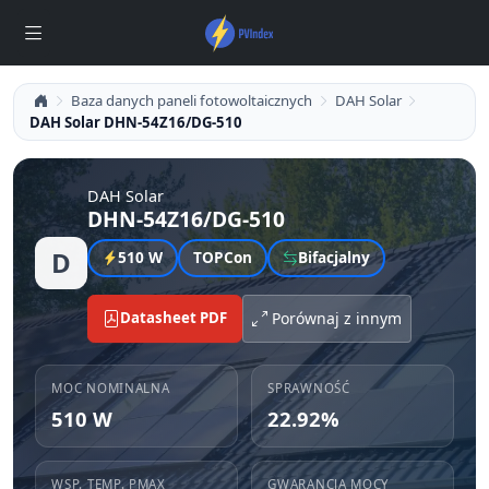
Baza danych paneli fotowoltaicznych
DAH Solar
DAH Solar DHN-54Z16/DG-510
DAH Solar
DHN-54Z16/DG-510
D
510 W
TOPCon
Bifacjalny
Datasheet PDF
Porównaj z innym
MOC NOMINALNA
SPRAWNOŚĆ
510 W
22.92%
WSP. TEMP. PMAX
GWARANCJA MOCY