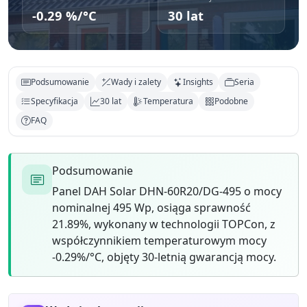
-0.29 %/°C
30 lat
Podsumowanie
Wady i zalety
Insights
Seria
Specyfikacja
30 lat
Temperatura
Podobne
FAQ
Podsumowanie
Panel DAH Solar DHN-60R20/DG-495 o mocy
nominalnej 495 Wp, osiąga sprawność
21.89%, wykonany w technologii TOPCon, z
współczynnikiem temperaturowym mocy
-0.29%/°C, objęty 30-letnią gwarancją mocy.