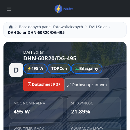
Baza danych paneli fotowoltaicznych
DAH Solar
DAH Solar DHN-60R20/DG-495
DAH Solar
DHN-60R20/DG-495
D
495 W
TOPCon
Bifacjalny
Datasheet PDF
Porównaj z innym
MOC NOMINALNA
SPRAWNOŚĆ
495 W
21.89%
WSP. TEMP. PMAX
GWARANCJA MOCY