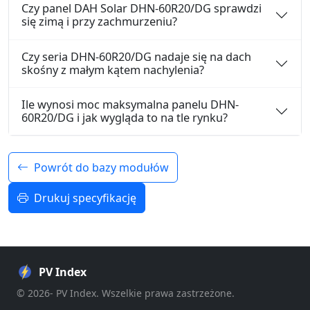
Czy panel DAH Solar DHN-60R20/DG sprawdzi
się zimą i przy zachmurzeniu?
Czy seria DHN-60R20/DG nadaje się na dach
skośny z małym kątem nachylenia?
Ile wynosi moc maksymalna panelu DHN-
60R20/DG i jak wygląda to na tle rynku?
Powrót do bazy modułów
Drukuj specyfikację
PV Index
© 2026- PV Index. Wszelkie prawa zastrzeżone.