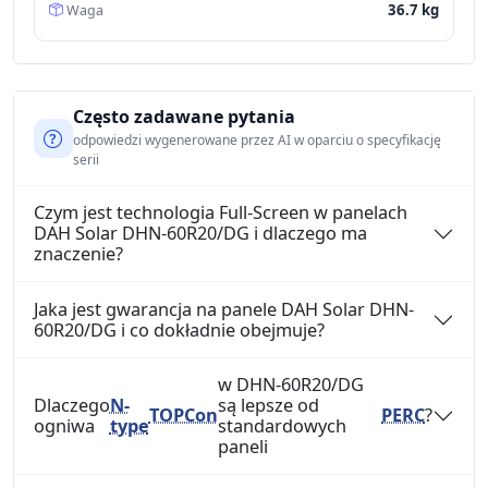
36.7 kg
Waga
Często zadawane pytania
odpowiedzi wygenerowane przez AI w oparciu o specyfikację
serii
Czym jest technologia Full-Screen w panelach
DAH Solar DHN-60R20/DG i dlaczego ma
znaczenie?
Jaka jest gwarancja na panele DAH Solar DHN-
60R20/DG i co dokładnie obejmuje?
w DHN-60R20/DG
Dlaczego
N-
są lepsze od
TOPCon
PERC
?
ogniwa
type
standardowych
paneli