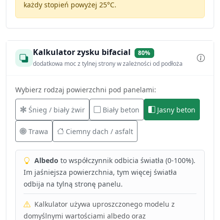
każdy stopień powyżej 25°C.
Kalkulator zysku bifacial
80%
dodatkowa moc z tylnej strony w zależności od podłoża
Wybierz rodzaj powierzchni pod panelami:
Śnieg / biały żwir
Biały beton
Jasny beton
Trawa
Ciemny dach / asfalt
Albedo
to współczynnik odbicia światła (0-100%).
Im jaśniejsza powierzchnia, tym więcej światła
odbija na tylną stronę panelu.
Kalkulator używa uproszczonego modelu z
domyślnymi wartościami albedo oraz