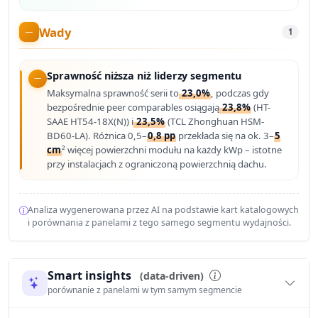
Wady
1
Sprawność niższa niż liderzy segmentu
Maksymalna sprawność serii to
23,0%
, podczas gdy
bezpośrednie peer comparables osiągają
23,8%
(HT-
SAAE HT54-18X(N)) i
23,5%
(TCL Zhonghuan HSM-
BD60-LA). Różnica 0,5–
0,8 pp
przekłada się na ok. 3–
5
cm
² więcej powierzchni modułu na każdy kWp – istotne
przy instalacjach z ograniczoną powierzchnią dachu.
Analiza wygenerowana przez AI na podstawie kart katalogowych
i porównania z panelami z tego samego segmentu wydajności.
Smart insights
(data-driven)
porównanie z panelami w tym samym segmencie