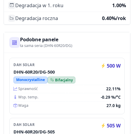
Degradacja w 1. roku
1.00%
Degradacja roczna
0.40%/rok
Podobne panele
ta sama seria (DHN-60R20/DG)
DAH SOLAR
500 W
DHN-60R20/DG-500
Monocrystalline
Bifacjalny
22.11%
Sprawność
-0.29 %/°C
Wsp. temp.
27.0 kg
Waga
DAH SOLAR
505 W
DHN-60R20/DG-505