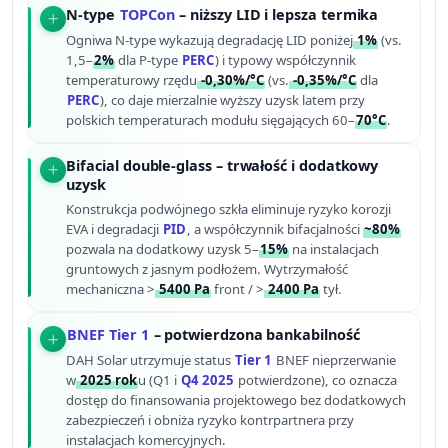
N-type
TOPCon
– niższy LID i lepsza termika
Ogniwa N-type wykazują degradację LID poniżej
1%
(vs.
1,5–
2%
dla P-type
PERC
) i typowy współczynnik
temperaturowy rzędu
-0,30%/°C
(vs.
-0,35%/°C
dla
PERC
), co daje mierzalnie wyższy uzysk latem przy
polskich temperaturach modułu sięgających 60–
70°C
.
Bifacial double-glass – trwałość i dodatkowy
uzysk
Konstrukcja podwójnego szkła eliminuje ryzyko korozji
EVA i degradacji
PID
, a współczynnik bifacjalności
~80%
pozwala na dodatkowy uzysk 5–
15%
na instalacjach
gruntowych z jasnym podłożem. Wytrzymałość
mechaniczna >
5400 Pa
front / >
2400 Pa
tył.
BNEF Tier 1
– potwierdzona bankabilność
DAH Solar utrzymuje status
Tier 1
BNEF nieprzerwanie
w
2025 rok
u (Q1 i
Q4 2025
potwierdzone), co oznacza
dostęp do finansowania projektowego bez dodatkowych
zabezpieczeń i obniża ryzyko kontrpartnera przy
instalacjach komercyjnych.