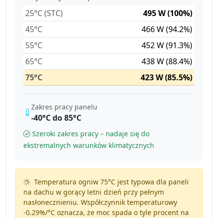
25°C (STC)
495 W (100%)
45°C
466 W (94.2%)
55°C
452 W (91.3%)
65°C
438 W (88.4%)
75°C
423 W (85.5%)
Zakres pracy panelu
-40°C do 85°C
Szeroki zakres pracy – nadaje się do
ekstremalnych warunków klimatycznych
Temperatura ogniw 75°C jest typowa dla paneli
na dachu w gorący letni dzień przy pełnym
nasłonecznieniu. Współczynnik temperaturowy
-0.29%/°C
oznacza, że moc spada o tyle procent na