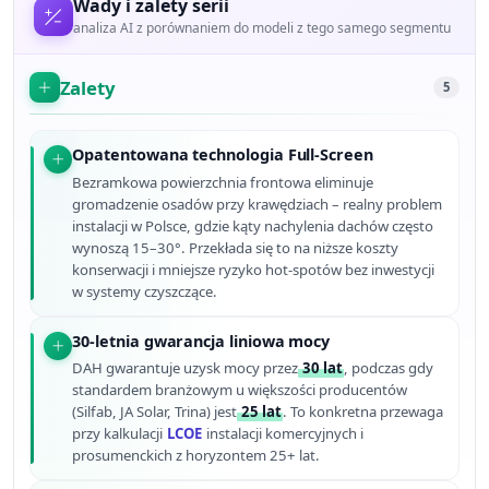
Wady i zalety serii
analiza AI z porównaniem do modeli z tego samego segmentu
Zalety
5
Opatentowana technologia Full-Screen
Bezramkowa powierzchnia frontowa eliminuje
gromadzenie osadów przy krawędziach – realny problem
instalacji w Polsce, gdzie kąty nachylenia dachów często
wynoszą 15–30°. Przekłada się to na niższe koszty
konserwacji i mniejsze ryzyko hot-spotów bez inwestycji
w systemy czyszczące.
30-letnia gwarancja liniowa mocy
DAH gwarantuje uzysk mocy przez
30 lat
, podczas gdy
standardem branżowym u większości producentów
(Silfab, JA Solar, Trina) jest
25 lat
. To konkretna przewaga
przy kalkulacji
LCOE
instalacji komercyjnych i
prosumenckich z horyzontem 25+ lat.