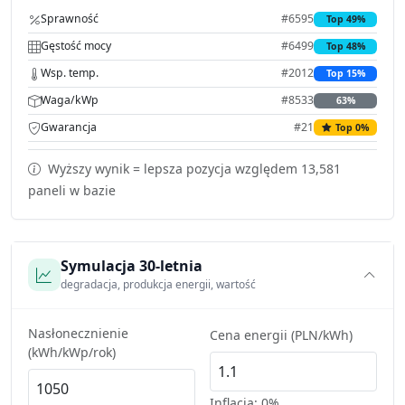
Sprawność
#6595
Top 49%
Gęstość mocy
#6499
Top 48%
Wsp. temp.
#2012
Top 15%
Waga/kWp
#8533
63%
Gwarancja
#21
Top 0%
Wyższy wynik = lepsza pozycja względem 13,581
paneli w bazie
Symulacja 30-letnia
degradacja, produkcja energii, wartość
Nasłonecznienie
Cena energii (PLN/kWh)
(kWh/kWp/rok)
Inflacja:
0%