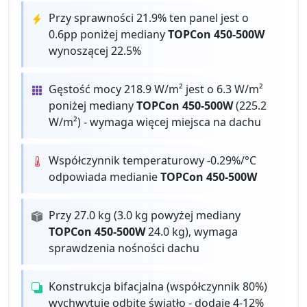
Przy sprawności 21.9% ten panel jest o
0.6pp poniżej mediany
TOPCon 450-500W
wynoszącej 22.5%
Gęstość mocy 218.9 W/m² jest o 6.3 W/m²
poniżej mediany
TOPCon 450-500W
(225.2
W/m²) - wymaga więcej miejsca na dachu
Współczynnik temperaturowy -0.29%/°C
odpowiada medianie
TOPCon 450-500W
Przy 27.0 kg (3.0 kg powyżej mediany
TOPCon 450-500W
24.0 kg), wymaga
sprawdzenia nośności dachu
Konstrukcja bifacjalna (współczynnik 80%)
wychwytuje odbite światło - dodaje 4-12%