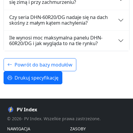
się zimą i przy zachmurzeniu?
Czy seria DHN-60R20/DG nadaje się na dach
skośny z małym kątem nachylenia?
Ile wynosi moc maksymalna panelu DHN-
60R20/DG i jak wygląda to na tle rynku?
Powrót do bazy modułów
Drukuj specyfikację
PV Index
© 2026- PV Index. Wszelkie prawa zastrzeżone.
NAWIGACJA
ZASOBY