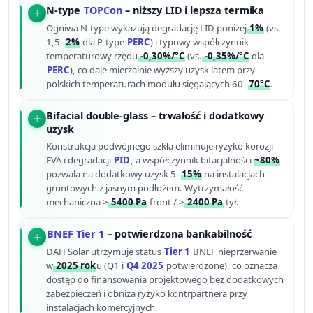
N-type
TOPCon
– niższy LID i lepsza termika
Ogniwa N-type wykazują degradację LID poniżej
1%
(vs.
1,5–
2%
dla P-type
PERC
) i typowy współczynnik
temperaturowy rzędu
-0,30%/°C
(vs.
-0,35%/°C
dla
PERC
), co daje mierzalnie wyższy uzysk latem przy
polskich temperaturach modułu sięgających 60–
70°C
.
Bifacial double-glass – trwałość i dodatkowy
uzysk
Konstrukcja podwójnego szkła eliminuje ryzyko korozji
EVA i degradacji
PID
, a współczynnik bifacjalności
~80%
pozwala na dodatkowy uzysk 5–
15%
na instalacjach
gruntowych z jasnym podłożem. Wytrzymałość
mechaniczna >
5400 Pa
front / >
2400 Pa
tył.
BNEF Tier 1
– potwierdzona bankabilność
DAH Solar utrzymuje status
Tier 1
BNEF nieprzerwanie
w
2025 rok
u (Q1 i
Q4 2025
potwierdzone), co oznacza
dostęp do finansowania projektowego bez dodatkowych
zabezpieczeń i obniża ryzyko kontrpartnera przy
instalacjach komercyjnych.