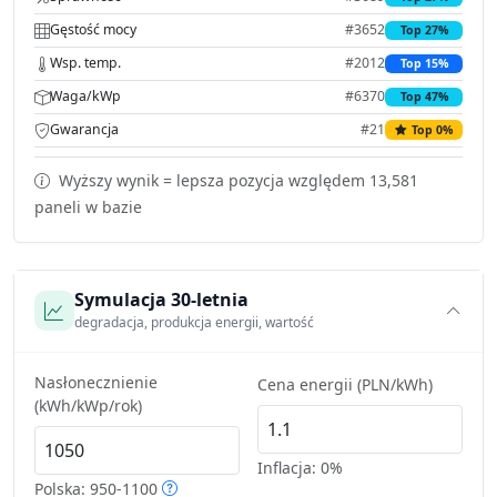
Gęstość mocy
#3652
Top 27%
Wsp. temp.
#2012
Top 15%
Waga/kWp
#6370
Top 47%
Gwarancja
#21
Top 0%
Wyższy wynik = lepsza pozycja względem 13,581
paneli w bazie
Symulacja 30-letnia
degradacja, produkcja energii, wartość
Nasłonecznienie
Cena energii (PLN/kWh)
(kWh/kWp/rok)
Inflacja:
0%
Polska: 950-1100