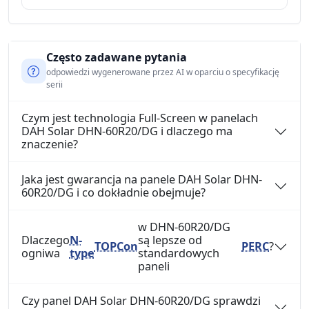
Często zadawane pytania
odpowiedzi wygenerowane przez AI w oparciu o specyfikację
serii
Czym jest technologia Full-Screen w panelach
DAH Solar DHN-60R20/DG i dlaczego ma
znaczenie?
Jaka jest gwarancja na panele DAH Solar DHN-
60R20/DG i co dokładnie obejmuje?
w DHN-60R20/DG
Dlaczego
N-
są lepsze od
TOPCon
PERC
?
ogniwa
type
standardowych
paneli
Czy panel DAH Solar DHN-60R20/DG sprawdzi