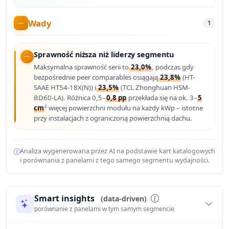
Wady
1
Sprawność niższa niż liderzy segmentu
Maksymalna sprawność serii to
23,0%
, podczas gdy
bezpośrednie peer comparables osiągają
23,8%
(HT-
SAAE HT54-18X(N)) i
23,5%
(TCL Zhonghuan HSM-
BD60-LA). Różnica 0,5–
0,8 pp
przekłada się na ok. 3–
5
cm
² więcej powierzchni modułu na każdy kWp – istotne
przy instalacjach z ograniczoną powierzchnią dachu.
Analiza wygenerowana przez AI na podstawie kart katalogowych
i porównania z panelami z tego samego segmentu wydajności.
Smart insights
(data-driven)
porównanie z panelami w tym samym segmencie