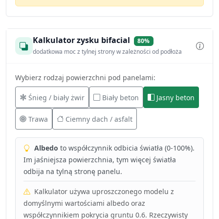
Kalkulator zysku bifacial
80%
dodatkowa moc z tylnej strony w zależności od podłoża
Wybierz rodzaj powierzchni pod panelami:
Śnieg / biały żwir
Biały beton
Jasny beton
Trawa
Ciemny dach / asfalt
Albedo
to współczynnik odbicia światła (0-100%).
Im jaśniejsza powierzchnia, tym więcej światła
odbija na tylną stronę panelu.
Kalkulator używa uproszczonego modelu z
domyślnymi wartościami albedo oraz
współczynnikiem pokrycia gruntu 0.6. Rzeczywisty