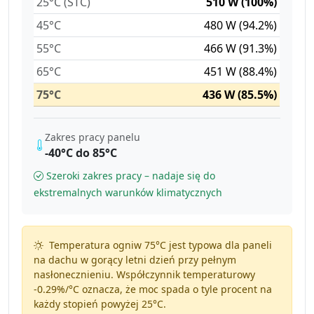
25°C (STC)
510 W (100%)
45°C
480 W (94.2%)
55°C
466 W (91.3%)
65°C
451 W (88.4%)
75°C
436 W (85.5%)
Zakres pracy panelu
-40°C do 85°C
Szeroki zakres pracy – nadaje się do
ekstremalnych warunków klimatycznych
Temperatura ogniw 75°C jest typowa dla paneli
na dachu w gorący letni dzień przy pełnym
nasłonecznieniu. Współczynnik temperaturowy
-0.29%/°C
oznacza, że moc spada o tyle procent na
każdy stopień powyżej 25°C.