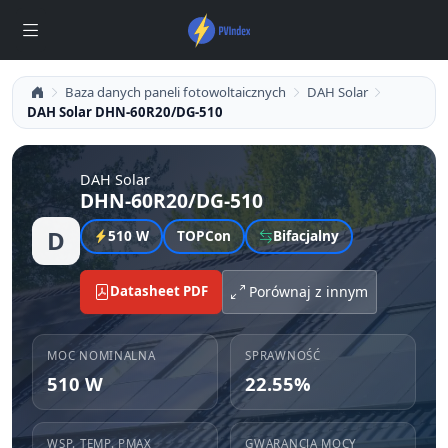
Baza danych paneli fotowoltaicznych
DAH Solar
DAH Solar DHN-60R20/DG-510
DAH Solar
DHN-60R20/DG-510
D
510 W
TOPCon
Bifacjalny
Datasheet PDF
Porównaj z innym
MOC NOMINALNA
SPRAWNOŚĆ
510 W
22.55%
WSP. TEMP. PMAX
GWARANCJA MOCY