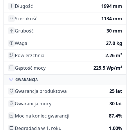
Długość
1994 mm
Szerokość
1134 mm
Grubość
30 mm
Waga
27.0 kg
Powierzchnia
2.26 m²
Gęstość mocy
225.5 Wp/m²
GWARANCJA
Gwarancja produktowa
25 lat
Gwarancja mocy
30 lat
Moc na koniec gwarancji
87.4%
Degradacja w 1. roku
1.00%