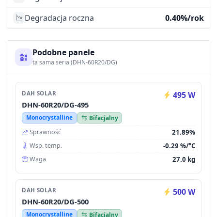
Degradacja roczna
0.40%/rok
Podobne panele
ta sama seria (DHN-60R20/DG)
DAH SOLAR
495 W
DHN-60R20/DG-495
Monocrystalline
Bifacjalny
21.89%
Sprawność
-0.29 %/°C
Wsp. temp.
27.0 kg
Waga
DAH SOLAR
500 W
DHN-60R20/DG-500
Monocrystalline
Bifacjalny