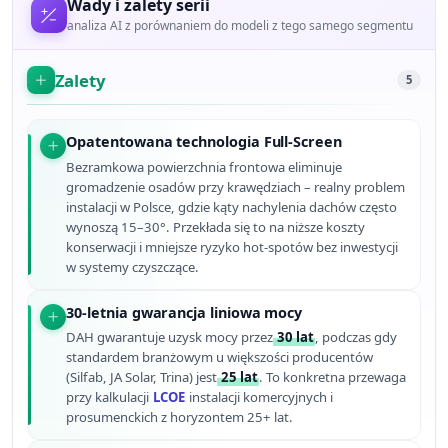
Wady i zalety serii
analiza AI z porównaniem do modeli z tego samego segmentu
Zalety
5
Opatentowana technologia Full-Screen
Bezramkowa powierzchnia frontowa eliminuje
gromadzenie osadów przy krawędziach – realny problem
instalacji w Polsce, gdzie kąty nachylenia dachów często
wynoszą 15–30°. Przekłada się to na niższe koszty
konserwacji i mniejsze ryzyko hot-spotów bez inwestycji
w systemy czyszczące.
30-letnia gwarancja liniowa mocy
DAH gwarantuje uzysk mocy przez
30 lat
, podczas gdy
standardem branżowym u większości producentów
(Silfab, JA Solar, Trina) jest
25 lat
. To konkretna przewaga
przy kalkulacji
LCOE
instalacji komercyjnych i
prosumenckich z horyzontem 25+ lat.