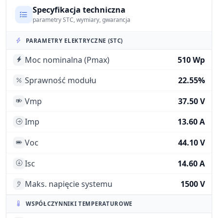
Specyfikacja techniczna
parametry STC, wymiary, gwarancja
PARAMETRY ELEKTRYCZNE (STC)
Moc nominalna (Pmax)
510 Wp
Sprawność modułu
22.55%
Vmp
37.50 V
Imp
13.60 A
Voc
44.10 V
Isc
14.60 A
Maks. napięcie systemu
1500 V
WSPÓŁCZYNNIKI TEMPERATUROWE