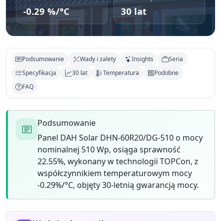
-0.29 %/°C
30 lat
Podsumowanie
Wady i zalety
Insights
Seria
Specyfikacja
30 lat
Temperatura
Podobne
FAQ
Podsumowanie
Panel DAH Solar DHN-60R20/DG-510 o mocy
nominalnej 510 Wp, osiąga sprawność
22.55%, wykonany w technologii TOPCon, z
współczynnikiem temperaturowym mocy
-0.29%/°C, objęty 30-letnią gwarancją mocy.