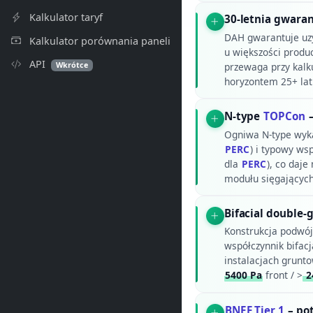
Kalkulator taryf
30-letnia gwara
DAH gwarantuje uz
Kalkulator porównania paneli
u większości produce
API
Wkrótce
przewaga przy kalk
horyzontem 25+ lat
N-type
TOPCon
–
Ogniwa N-type wyka
PERC
) i typowy ws
dla
PERC
), co daj
modułu sięgającyc
Bifacial double-
Konstrukcja podwójn
współczynnik bifac
instalacjach grunt
5400 Pa
front / >
2
BNEF Tier 1
– po