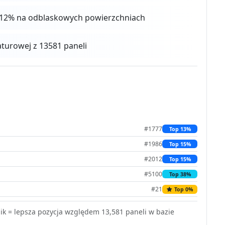
 4-12% na odblaskowych powierzchniach
urowej z 13581 paneli
#1777
Top 13%
#1986
Top 15%
#2012
Top 15%
#5100
Top 38%
#21
Top 0%
k = lepsza pozycja względem 13,581 paneli w bazie