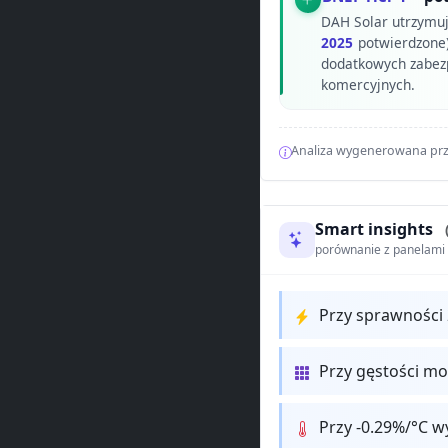
DAH Solar utrzymu
2025
potwierdzone)
dodatkowych zabezpi
komercyjnych.
Analiza wygenerowana prz
Smart insights
porównanie z panelam
Przy sprawności
Przy gęstości m
Przy -0.29%/°C w