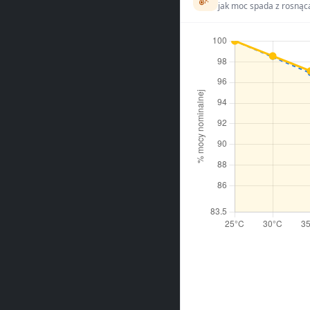
jak moc spada z rosnąc