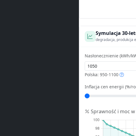
Symulacja 30-let
degradacja, produkcja e
Nasłonecznienie (kWh/kW
Polska: 950-1100
Inflacja cen energii (%/ro
Sprawność i moc w