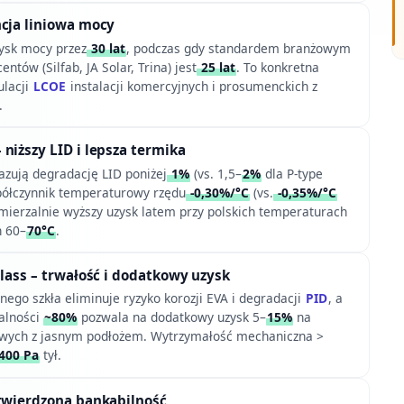
ncja liniowa mocy
ysk mocy przez
30 lat
, podczas gdy standardem branżowym
ntów (Silfab, JA Solar, Trina) jest
25 lat
. To konkretna
ulacji
LCOE
instalacji komercyjnych i prosumenckich z
.
 niższy LID i lepsza termika
zują degradację LID poniżej
1%
(vs. 1,5–
2%
dla P-type
półczynnik temperaturowy rzędu
-0,30%/°C
(vs.
-0,35%/°C
e mierzalnie wyższy uzysk latem przy polskich temperaturach
h 60–
70°C
.
glass – trwałość i dodatkowy uzysk
ego szkła eliminuje ryzyko korozji EVA i degradacji
PID
, a
jalności
~80%
pozwala na dodatkowy uzysk 5–
15%
na
owych z jasnym podłożem. Wytrzymałość mechaniczna >
400 Pa
tył.
twierdzona bankabilność