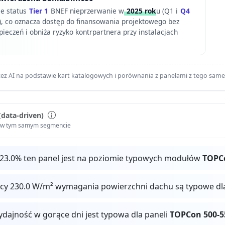
je status
Tier 1
BNEF nieprzerwanie w
2025 rok
u (Q1 i
Q4
, co oznacza dostęp do finansowania projektowego bez
eczeń i obniża ryzyko kontrpartnera przy instalacjach
ez AI na podstawie kart katalogowych i porównania z panelami z tego sam
(data-driven)
i w tym samym segmencie
 23.0% ten panel jest na poziomie typowych modułów
TOPC
ocy 230.0 W/m² wymagania powierzchni dachu są typowe dl
ydajność w gorące dni jest typowa dla paneli
TOPCon 500-