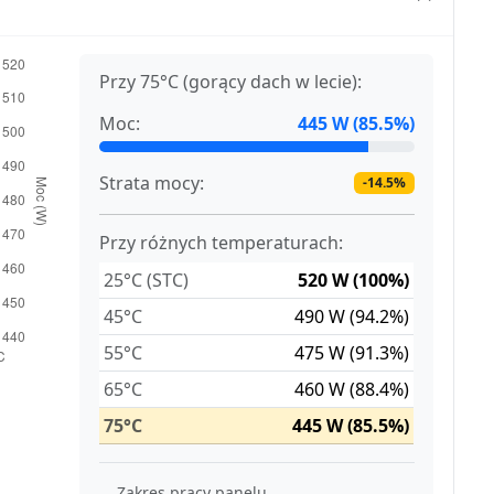
Przy 75°C (gorący dach w lecie):
Moc:
445 W (85.5%)
Strata mocy:
-14.5%
Przy różnych temperaturach:
25°C (STC)
520 W (100%)
45°C
490 W (94.2%)
55°C
475 W (91.3%)
65°C
460 W (88.4%)
75°C
445 W (85.5%)
Zakres pracy panelu