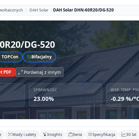
woltaicznych
DAH Solar
DAH Solar DHN-60R20/DG-520
0R20/DG-520
TOPCon
Bifacjalny
t PDF
Porównaj z innym
SPRAWNOŚĆ
WSP. TEMP. PM
23.00%
-0.29 %/°
e
Wady i zalety
Insights
Seria
Specyfikacja
30 lat