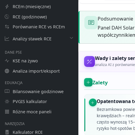
RCEm (miesięczne)
RCE (godzinowe)
Podsumowanie
Porównanie RCE vs RCEm
Panel DAH Sola
współczynnikiem
Analizy stawek RCE
DANE PSE
Wady i zalety ser
KSE na żywo
analiza AI z porównan
Analiza import/eksport
Zalety
EDUKACJA
Bilansowanie godzinowe
Opatentowana te
PVGIS kalkulator
Bezramkowa powier
Różne moce paneli
krawędziach – realn
często wynoszą 15–3
NARZĘDZIA
ryzyko hot-spotów 
Kalkulator ROI