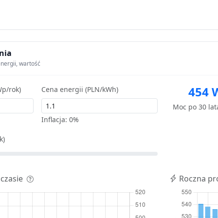
nia
nergii, wartość
454 
p/rok)
Cena energii (PLN/kWh)
Moc po 30 la
Inflacja:
0%
k)
 czasie
Roczna pr