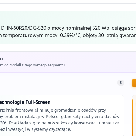
r DHN-60R20/DG-520 o mocy nominalnej 520 Wp, osiąga spr
 temperaturowym mocy -0.29%/°C, objęty 30-letnią gwaran
ii
iem do modeli z tego samego segmentu
5
chnologia Full-Screen
zchnia frontowa eliminuje gromadzenie osadów przy
y problem instalacji w Polsce, gdzie kąty nachylenia dachów
0°. Przekłada się to na niższe koszty konserwacji i mniejsze
bez inwestycji w systemy czyszczące.