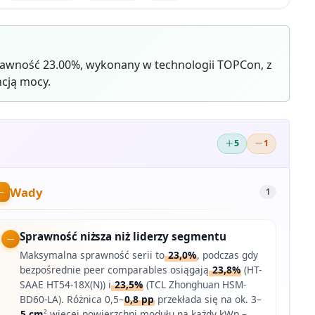
awność 23.00%, wykonany w technologii TOPCon, z
cją mocy.
5
1
Wady
1
Sprawność niższa niż liderzy segmentu
Maksymalna sprawność serii to
23,0%
, podczas gdy
bezpośrednie peer comparables osiągają
23,8%
(HT-
SAAE HT54-18X(N)) i
23,5%
(TCL Zhonghuan HSM-
BD60-LA). Różnica 0,5–
0,8 pp
przekłada się na ok. 3–
5 cm
² więcej powierzchni modułu na każdy kWp –