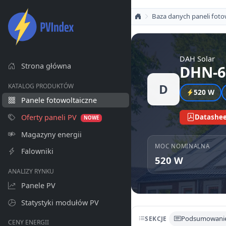
Baza danych paneli foto
DAH Solar
Strona główna
DHN-6
D
KATALOG PRODUKTÓW
520 W
Panele fotowoltaiczne
Oferty paneli PV
Datashee
NOWE
Magazyny energii
MOC NOMINALNA
Falowniki
520 W
ANALIZY RYNKU
Panele PV
Statystyki modułów PV
Podsumowani
SEKCJE
CENY ENERGII