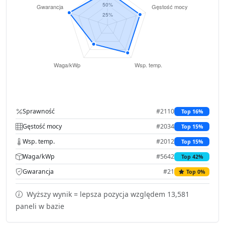
Sprawność
#2110
Top 16%
Gęstość mocy
#2034
Top 15%
Wsp. temp.
#2012
Top 15%
Waga/kWp
#5642
Top 42%
Gwarancja
#21
Top 0%
Wyższy wynik = lepsza pozycja względem 13,581
paneli w bazie