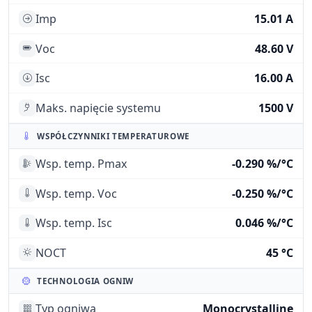
Imp
15.01 A
Voc
48.60 V
Isc
16.00 A
Maks. napięcie systemu
1500 V
WSPÓŁCZYNNIKI TEMPERATUROWE
Wsp. temp. Pmax
-0.290 %/°C
Wsp. temp. Voc
-0.250 %/°C
Wsp. temp. Isc
0.046 %/°C
NOCT
45 °C
TECHNOLOGIA OGNIW
Typ ogniwa
Monocrystalline