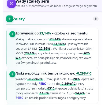
Wady i zalety serii
analiza AI z porównaniem do modeli z tego samego segmentu
Zalety
5
Sprawność do
23,14%
– czołówka segmentu
Maksymalna sprawność
23,14%
dorównuje modelowi
Techwise Sun-Pursuit Plus (
23,14%
) i jest wyższa niż
Leapton LP182 (
22,36%
). Wynik na poziomie LonGi Hi-
MO 7 (
23,1%
) przy identycznej mocy szczytowej
625
Wp
oznacza, że seria plasuje się w absolutnej czołówce
porównywalnych produktów.
Niski współczynnik temperaturowy:
-0,29%/°C
Wartość
-0,29%/°C
(Pmax) jest o ok. 15–
20%
lepsza niż
typowe moduły
PERC
(-0,34 do
-0,36%/°C
). Przy
temperaturze modułu
65°C
(typowe polskie lato) strata
mocy wynosi ok.
11,6%
zamiast ok. 13,6–
14,4%
dla
PERC
, co realnie podnosi letni uzysk energetyczny.