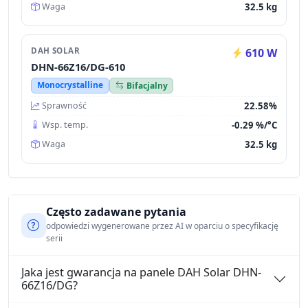
32.5 kg
Waga
DAH SOLAR
610 W
DHN-66Z16/DG-610
Monocrystalline
Bifacjalny
22.58%
Sprawność
-0.29 %/°C
Wsp. temp.
32.5 kg
Waga
Często zadawane pytania
odpowiedzi wygenerowane przez AI w oparciu o specyfikację
serii
Jaka jest gwarancja na panele DAH Solar DHN-
66Z16/DG?