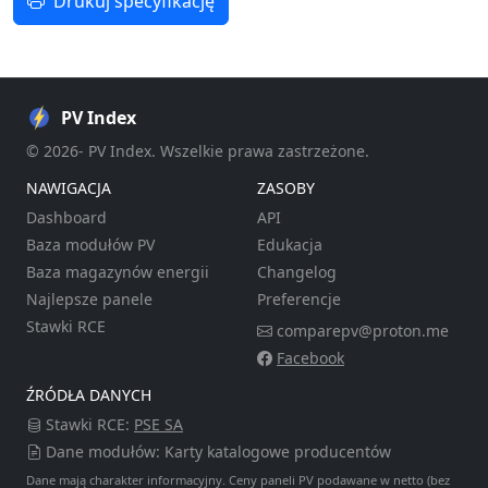
Drukuj specyfikację
PV Index
© 2026- PV Index. Wszelkie prawa zastrzeżone.
NAWIGACJA
ZASOBY
Dashboard
API
Baza modułów PV
Edukacja
Baza magazynów energii
Changelog
Najlepsze panele
Preferencje
Stawki RCE
comparepv@proton.me
Facebook
ŹRÓDŁA DANYCH
Stawki RCE:
PSE SA
Dane modułów: Karty katalogowe producentów
Dane mają charakter informacyjny. Ceny paneli PV podawane w netto (bez