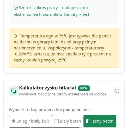
Szeroki zakres pracy – nadaje się do
ekstremalnych warunków klimatycznych
Temperatura ogniw 75°C jest typowa dla paneli
na dachu w gorący letni dzień przy pełnym
nasłonecznieniu. Współczynnik temperaturowy
-0.29%/°C
oznacza, że moc spada o tyle procent na
każdy stopień powyżej 25°C.
Kalkulator zysku bifacial
80%
dodatkowa moc z tylnej strony w zależności od podłoża
Wybierz rodzaj powierzchni pod panelami:
Śnieg / biały żwir
Biały beton
Jasny beton