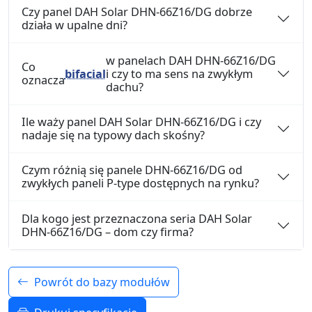
Czy panel DAH Solar DHN-66Z16/DG dobrze
działa w upalne dni?
w panelach DAH DHN-66Z16/DG
Co
bifacial
i czy to ma sens na zwykłym
oznacza
dachu?
Ile waży panel DAH Solar DHN-66Z16/DG i czy
nadaje się na typowy dach skośny?
Czym różnią się panele DHN-66Z16/DG od
zwykłych paneli P-type dostępnych na rynku?
Dla kogo jest przeznaczona seria DAH Solar
DHN-66Z16/DG – dom czy firma?
Powrót do bazy modułów