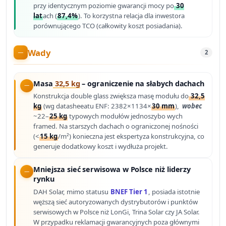
przy identycznym poziomie gwarancji mocy po
30
lat
ach (
87,4%
). To korzystna relacja dla inwestora
porównującego TCO (całkowity koszt posiadania).
Wady
2
Masa
32,5 kg
– ograniczenie na słabych dachach
Konstrukcja double glass zwiększa masę modułu do
32,5
kg
(wg datasheeatu ENF: 2382×1134×
30 mm
),
wobec
~22–
25 kg
typowych modułów jednoszybo wych
framed. Na starszych dachach o ograniczonej nośności
(<
15 kg
/m²) konieczna jest ekspertyza konstrukcyjna, co
generuje dodatkowy koszt i wydłuża projekt.
Mniejsza sieć serwisowa w Polsce niż liderzy
rynku
DAH Solar, mimo statusu
BNEF Tier 1
, posiada istotnie
węższą sieć autoryzowanych dystrybutorów i punktów
serwisowych w Polsce niż LonGi, Trina Solar czy JA Solar.
W przypadku reklamacji gwarancyjnych poza głównymi