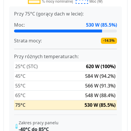
Przy 75°C (gorący dach w lecie):
Moc:
530 W (85.5%)
Strata mocy:
-14.5%
Przy różnych temperaturach:
25°C (STC)
620 W (100%)
45°C
584 W (94.2%)
55°C
566 W (91.3%)
65°C
548 W (88.4%)
75°C
530 W (85.5%)
Zakres pracy panelu
-40°C do 85°C