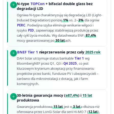
N-type
TOPCon
+ bifacial double glass bez
degradacji LID
Ogniwa N-type charakteryzują się degradacją LID (Light-
Induced Degradation) poniżej
1%
vs. 2–
3%
dla ogniw
PERC
. Podwójna szyba eliminuje wnikanie wilgoci i
ryzyko
PID
, zapewniając stabilniejszą produkcję przez
cały cykl życia modułu. Wg datasheeatu ENF:
87,4%
mocy gwarantowanej po
30 lat
ach.
BNEF Tier 1
nieprzerwanie przez cały
2025 rok
DAH Solar utrzymuje status bankable
Tier 1
wg
BloombergNEF przez Q1, Q3 i
Q4 2025
, co jest
kluczowym kryterium akceptacji przy finansowaniu
projektów przez banki, fundusze PV i ubezpieczycieli –
zarówno dla mikroinstalacji z dotacją, jak i farm
komercyjnych.
30-letnia gwarancja mocy (
≥87,4%
) i
15 lat
produktowa
Gwarancja produktowa
15 lat
jest o
3 lat
a dłuższa niż
oferowana przez LonGi Solar dla serii Hi-MO 7 (
12 lat
),