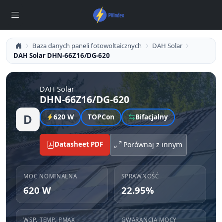
Baza danych paneli fotowoltaicznych
DAH Solar
DAH Solar DHN-66Z16/DG-620
DAH Solar
DHN-66Z16/DG-620
D
620 W
TOPCon
Bifacjalny
Datasheet PDF
Porównaj z innym
MOC NOMINALNA
SPRAWNOŚĆ
620 W
22.95%
WSP. TEMP. PMAX
GWARANCJA MOCY