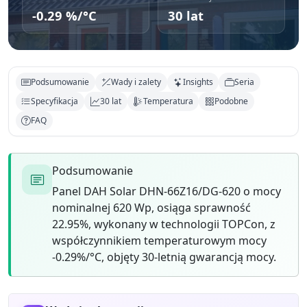
-0.29 %/°C
30 lat
Podsumowanie
Wady i zalety
Insights
Seria
Specyfikacja
30 lat
Temperatura
Podobne
FAQ
Podsumowanie
Panel DAH Solar DHN-66Z16/DG-620 o mocy
nominalnej 620 Wp, osiąga sprawność
22.95%, wykonany w technologii TOPCon, z
współczynnikiem temperaturowym mocy
-0.29%/°C, objęty 30-letnią gwarancją mocy.