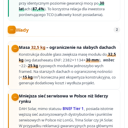
przy identycznym poziomie gwarancji mocy po
30
lat
ach (
87,4%
). To korzystna relacja dla inwestora
porównującego TCO (całkowity koszt posiadania).
Wady
2
Masa
32,5 kg
– ograniczenie na słabych dachach
Konstrukcja double glass zwiększa masę modułu do
32,5
kg
(wg datasheeatu ENF: 2382×1134×
30 mm
),
wobec
~22–
25 kg
typowych modułów jednoszybo wych
framed. Na starszych dachach o ograniczonej nośności
(<
15 kg
/m²) konieczna jest ekspertyza konstrukcyjna, co
generuje dodatkowy koszt i wydłuża projekt.
Mniejsza sieć serwisowa w Polsce niż liderzy
rynku
DAH Solar, mimo statusu
BNEF Tier 1
, posiada istotnie
węższą sieć autoryzowanych dystrybutorów i punktów
serwisowych w Polsce niż LonGi, Trina Solar czy JA Solar.
W przypadku reklamacji gwarancyjnych poza głównymi