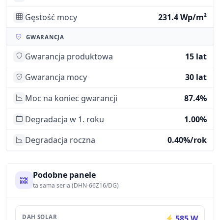
Gęstość mocy
231.4 Wp/m²
GWARANCJA
Gwarancja produktowa
15 lat
Gwarancja mocy
30 lat
Moc na koniec gwarancji
87.4%
Degradacja w 1. roku
1.00%
Degradacja roczna
0.40%/rok
Podobne panele
ta sama seria (DHN-66Z16/DG)
DAH SOLAR
585 W