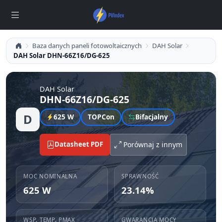
Baza danych paneli fotowoltaicznych
DAH Solar
DAH Solar DHN-66Z16/DG-625
DAH Solar
DHN-66Z16/DG-625
D
625 W
TOPCon
Bifacjalny
Datasheet PDF
Porównaj z innym
MOC NOMINALNA
SPRAWNOŚĆ
625 W
23.14%
WSP. TEMP. PMAX
GWARANCJA MOCY