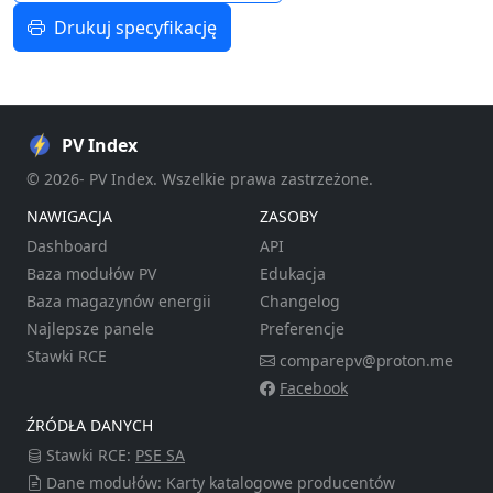
Drukuj specyfikację
PV Index
© 2026- PV Index. Wszelkie prawa zastrzeżone.
NAWIGACJA
ZASOBY
Dashboard
API
Baza modułów PV
Edukacja
Baza magazynów energii
Changelog
Najlepsze panele
Preferencje
Stawki RCE
comparepv@proton.me
Facebook
ŹRÓDŁA DANYCH
Stawki RCE:
PSE SA
Dane modułów: Karty katalogowe producentów