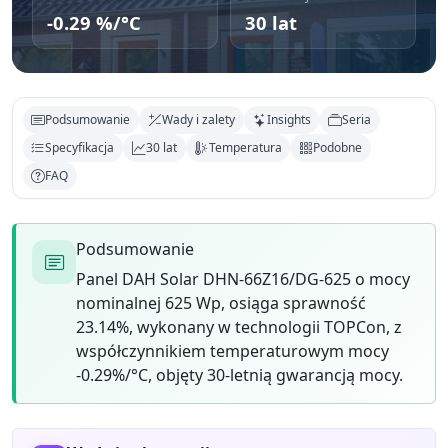
-0.29 %/°C
30 lat
Podsumowanie
Wady i zalety
Insights
Seria
Specyfikacja
30 lat
Temperatura
Podobne
FAQ
Podsumowanie
Panel DAH Solar DHN-66Z16/DG-625 o mocy
nominalnej 625 Wp, osiąga sprawność
23.14%, wykonany w technologii TOPCon, z
współczynnikiem temperaturowym mocy
-0.29%/°C, objęty 30-letnią gwarancją mocy.