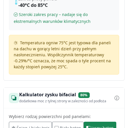
-40°C do 85°C
Szeroki zakres pracy – nadaje się do
ekstremalnych warunków klimatycznych
Temperatura ogniw 75°C jest typowa dla paneli
na dachu w gorący letni dzień przy pełnym
nasłonecznieniu. Współczynnik temperaturowy
-0.29%/°C
oznacza, że moc spada o tyle procent na
każdy stopień powyżej 25°C.
Kalkulator zysku bifacial
80%
dodatkowa moc z tylnej strony w zależności od podłoża
Wybierz rodzaj powierzchni pod panelami:
Śnieg / biały żwir
Biały beton
Jasny beton