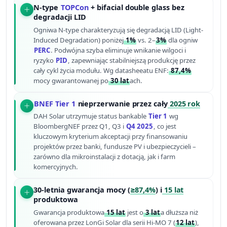
N-type
TOPCon
+ bifacial double glass bez
degradacji LID
Ogniwa N-type charakteryzują się degradacją LID (Light-
Induced Degradation) poniżej
1%
vs. 2–
3%
dla ogniw
PERC
. Podwójna szyba eliminuje wnikanie wilgoci i
ryzyko
PID
, zapewniając stabilniejszą produkcję przez
cały cykl życia modułu. Wg datasheeatu ENF:
87,4%
mocy gwarantowanej po
30 lat
ach.
BNEF Tier 1
nieprzerwanie przez cały
2025 rok
DAH Solar utrzymuje status bankable
Tier 1
wg
BloombergNEF przez Q1, Q3 i
Q4 2025
, co jest
kluczowym kryterium akceptacji przy finansowaniu
projektów przez banki, fundusze PV i ubezpieczycieli –
zarówno dla mikroinstalacji z dotacją, jak i farm
komercyjnych.
30-letnia gwarancja mocy (
≥87,4%
) i
15 lat
produktowa
Gwarancja produktowa
15 lat
jest o
3 lat
a dłuższa niż
oferowana przez LonGi Solar dla serii Hi-MO 7 (
12 lat
),