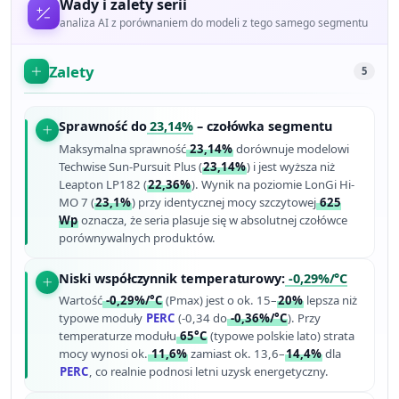
Wady i zalety serii
analiza AI z porównaniem do modeli z tego samego segmentu
Zalety
5
Sprawność do
23,14%
– czołówka segmentu
Maksymalna sprawność
23,14%
dorównuje modelowi
Techwise Sun-Pursuit Plus (
23,14%
) i jest wyższa niż
Leapton LP182 (
22,36%
). Wynik na poziomie LonGi Hi-
MO 7 (
23,1%
) przy identycznej mocy szczytowej
625
Wp
oznacza, że seria plasuje się w absolutnej czołówce
porównywalnych produktów.
Niski współczynnik temperaturowy:
-0,29%/°C
Wartość
-0,29%/°C
(Pmax) jest o ok. 15–
20%
lepsza niż
typowe moduły
PERC
(-0,34 do
-0,36%/°C
). Przy
temperaturze modułu
65°C
(typowe polskie lato) strata
mocy wynosi ok.
11,6%
zamiast ok. 13,6–
14,4%
dla
PERC
, co realnie podnosi letni uzysk energetyczny.