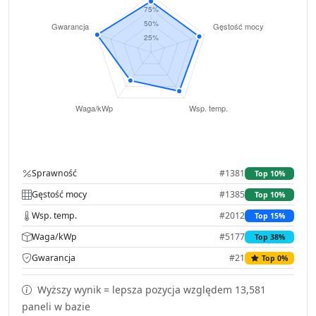
Sprawność
#1381
Top 10%
Gęstość mocy
#1385
Top 10%
Wsp. temp.
#2012
Top 15%
Waga/kWp
#5177
Top 38%
Gwarancja
#21
Top 0%
Wyższy wynik = lepsza pozycja względem 13,581
paneli w bazie