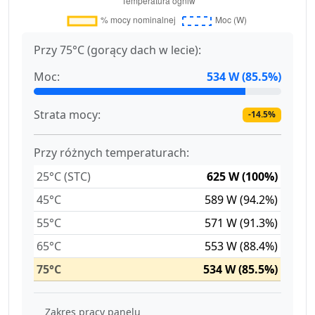
Przy 75°C (gorący dach w lecie):
Moc:
534 W (85.5%)
Strata mocy:
-14.5%
Przy różnych temperaturach:
25°C (STC)
625 W (100%)
45°C
589 W (94.2%)
55°C
571 W (91.3%)
65°C
553 W (88.4%)
75°C
534 W (85.5%)
Zakres pracy panelu