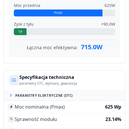
Moc przednia
625W
Przód
Zysk z tyłu
+90.0W
Tył
715.0W
Łączna moc efektywna:
Specyfikacja techniczna
parametry STC, wymiary, gwarancja
PARAMETRY ELEKTRYCZNE (STC)
Moc nominalna (Pmax)
625 Wp
Sprawność modułu
23.14%