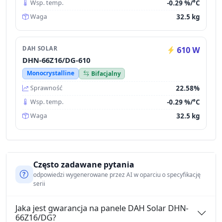
-0.29 %/°C
Wsp. temp.
32.5 kg
Waga
DAH SOLAR
610 W
DHN-66Z16/DG-610
Monocrystalline
Bifacjalny
22.58%
Sprawność
-0.29 %/°C
Wsp. temp.
32.5 kg
Waga
Często zadawane pytania
odpowiedzi wygenerowane przez AI w oparciu o specyfikację
serii
Jaka jest gwarancja na panele DAH Solar DHN-
66Z16/DG?