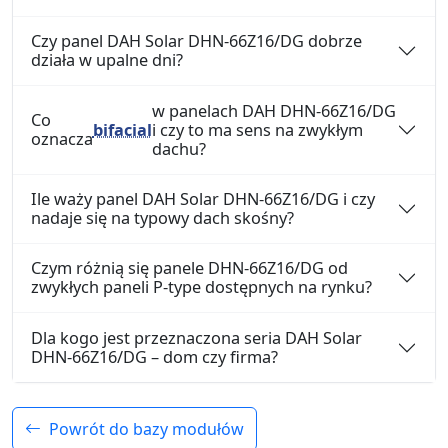
Czy panel DAH Solar DHN-66Z16/DG dobrze
działa w upalne dni?
w panelach DAH DHN-66Z16/DG
Co
bifacial
i czy to ma sens na zwykłym
oznacza
dachu?
Ile waży panel DAH Solar DHN-66Z16/DG i czy
nadaje się na typowy dach skośny?
Czym różnią się panele DHN-66Z16/DG od
zwykłych paneli P-type dostępnych na rynku?
Dla kogo jest przeznaczona seria DAH Solar
DHN-66Z16/DG – dom czy firma?
Powrót do bazy modułów