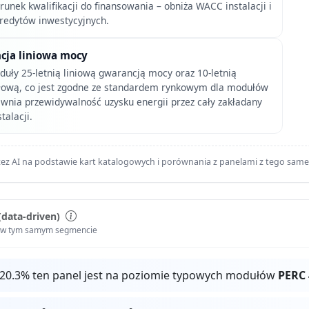
runek kwalifikacji do finansowania – obniża WACC instalacji i
kredytów inwestycyjnych.
ncja liniowa mocy
duły 25-letnią liniową gwarancją mocy oraz 10-letnią
łową, co jest zgodne ze standardem rynkowym dla modułów
ewnia przewidywalność uzysku energii przez cały zakładany
talacji.
ez AI na podstawie kart katalogowych i porównania z panelami z tego sam
(data-driven)
i w tym samym segmencie
 20.3% ten panel jest na poziomie typowych modułów
PERC