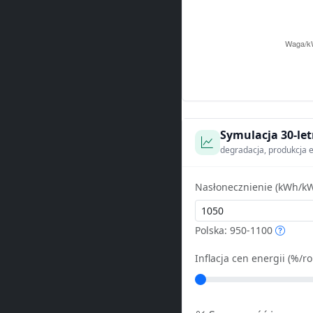
Symulacja 30-let
degradacja, produkcja e
Nasłonecznienie (kWh/kW
Polska: 950-1100
Inflacja cen energii (%/ro