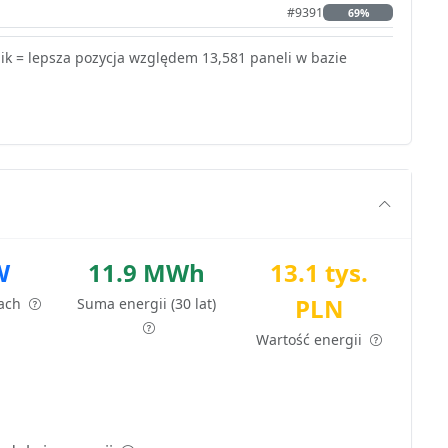
#9391
69%
k = lepsza pozycja względem 13,581 paneli w bazie
W
11.9 MWh
13.1 tys.
PLN
tach
Suma energii (30 lat)
Wartość energii