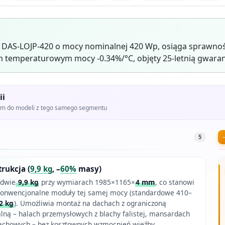
 DAS-LOJP-420 o mocy nominalnej 420 Wp, osiąga sprawnoś
 temperaturowym mocy -0.34%/°C, objęty 25-letnią gwaran
ii
iem do modeli z tego samego segmentu
5
trukcja (
9,9 kg
, –
60%
masy)
edwie
9,9 kg
przy wymiarach 1985×1165×
4 mm
, co stanowi
konwencjonalne moduły tej samej mocy (standardowe 410–
2 kg
). Umożliwia montaż na dachach z ograniczoną
alną – halach przemysłowych z blachy falistej, mansardach
chowych – bez kosztownych wzmocnień więźby.