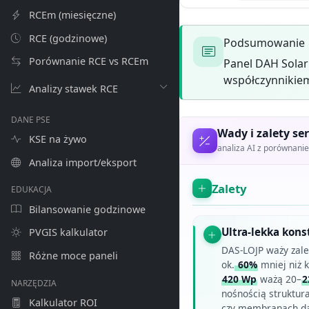
RCEm (miesięczne)
RCE (godzinowe)
Podsumowanie
Porównanie RCE vs RCEm
Panel DAH Solar
współczynnikiem
Analizy stawek RCE
DANE PSE
Wady i zalety ser
KSE na żywo
analiza AI z porównan
Analiza import/eksport
Zalety
EDUKACJA
Bilansowanie godzinowe
Ultra-lekka kons
PVGIS kalkulator
DAS-LOJP waży zal
Różne moce paneli
ok.
60%
mniej niż 
420 Wp
ważą 20–
2
NARZĘDZIA
nośnością struktur
Kalkulator ROI
czy membranach da