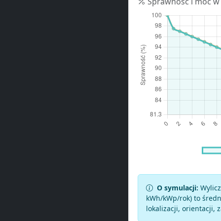
Sprawność i moc w
O symulacji:
Wylicz
kWh/kWp/rok) to średni
lokalizacji, orientacji, 