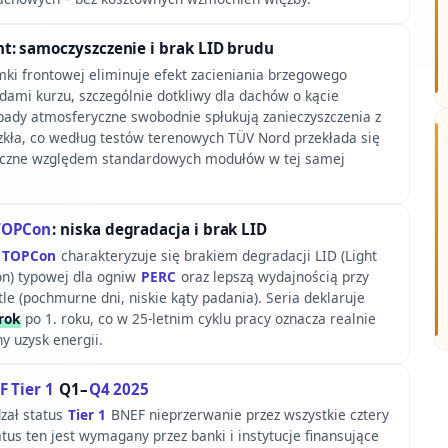
t: samoczyszczenie i brak LID brudu
mki frontowej eliminuje efekt zacieniania brzegowego
mi kurzu, szczególnie dotkliwy dla dachów o kącie
pady atmosferyczne swobodnie spłukują zanieczyszczenia z
szkła, co według testów terenowych TÜV Nord przekłada się
roczne względem standardowych modułów w tej samej
TOPCon
: niska degradacja i brak LID
e
TOPCon
charakteryzuje się brakiem degradacji LID (Light
n) typowej dla ogniw
PERC
oraz lepszą wydajnością przy
e (pochmurne dni, niskie kąty padania). Seria deklaruje
rok
po 1. roku, co w 25-letnim cyklu pracy oznacza realnie
 uzysk energii.
 Tier 1
Q1–
Q4 2025
zał status
Tier 1
BNEF nieprzerwanie przez wszystkie cztery
atus ten jest wymagany przez banki i instytucje finansujące