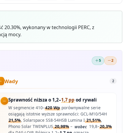
ć 20.30%, wykonany w technologii PERC, z
cją mocy.
5
2
Wady
2
Sprawność niższa o 1,2–
1,7 pp
od rywali
W segmencie 410–
420 Wp
porównywalne serie
osiągają istotnie wyższe sprawności: GCL-M10/54H
21,5%
, Solarspace SS8-54HSB Lumina I
21,51%
,
Phono Solar TWINPLUS
20,98%
–
wobec
19,8–
20,3%
dla DAS-LOJP. Różnica 1,2–
1,7 pp
oznacza