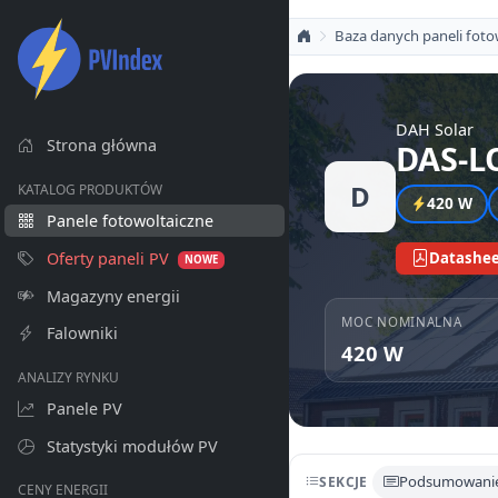
Baza danych paneli foto
DAH Solar
Strona główna
DAS-L
D
KATALOG PRODUKTÓW
420 W
Panele fotowoltaiczne
Oferty paneli PV
Datashee
NOWE
Magazyny energii
MOC NOMINALNA
Falowniki
420 W
ANALIZY RYNKU
Panele PV
Statystyki modułów PV
Podsumowani
SEKCJE
CENY ENERGII