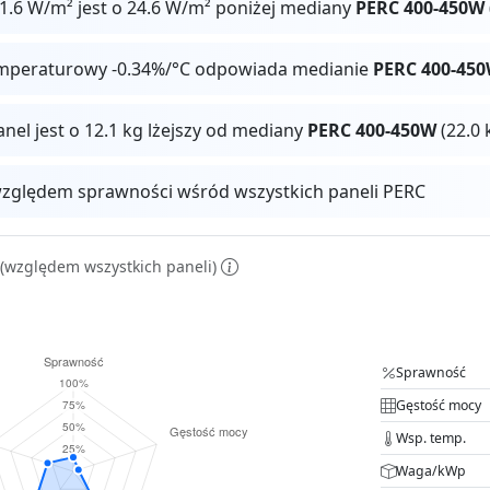
1.6 W/m² jest o 24.6 W/m² poniżej mediany
PERC 400-450W
mperaturowy -0.34%/°C odpowiada medianie
PERC 400-45
anel jest o 12.1 kg lżejszy od mediany
PERC 400-450W
(22.0 
zględem sprawności wśród wszystkich paneli PERC
(względem wszystkich paneli)
Sprawność
Gęstość mocy
Wsp. temp.
Waga/kWp