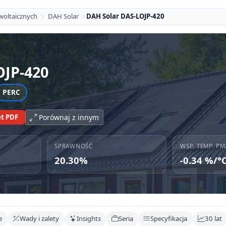
woltaicznych
DAH Solar
DAH Solar DAS-LOJP-420
OJP-420
PERC
t PDF
Porównaj z innym
SPRAWNOŚĆ
WSP. TEMP. PM
20.30%
-0.34 %/°
e
Wady i zalety
Insights
Seria
Specyfikacja
30 lat