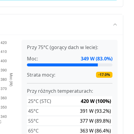
Przy 75°C (gorący dach w lecie):
Moc:
349 W (83.0%)
Strata mocy:
-17.0%
Przy różnych temperaturach:
25°C (STC)
420 W (100%)
45°C
391 W (93.2%)
55°C
377 W (89.8%)
65°C
363 W (86.4%)