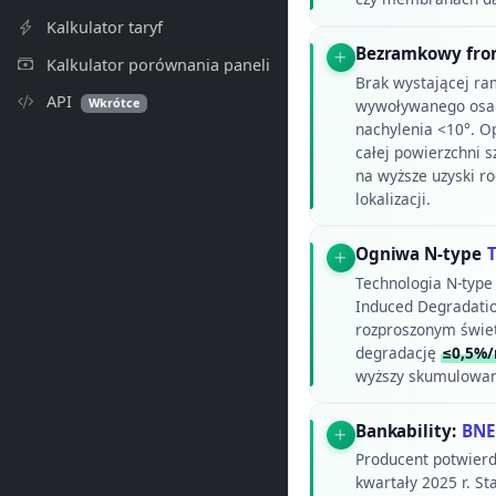
Kalkulator taryf
Bezramkowy fron
Kalkulator porównania paneli
Brak wystającej ra
API
Wkrótce
wywoływanego osada
nachylenia <10°. O
całej powierzchni 
na wyższe uzyski 
lokalizacji.
Ogniwa N-type
Technologia N-typ
Induced Degradatio
rozproszonym świetl
degradację
≤0,5%/
wyższy skumulowany
Bankability:
BNEF
Producent potwierd
kwartały 2025 r. St