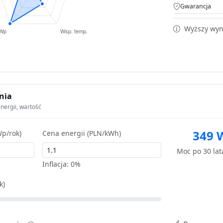
Gwarancja
Wyższy wyni
nia
nergii, wartość
349 
p/rok)
Cena energii (PLN/kWh)
Moc po 30 la
Inflacja:
0%
k)