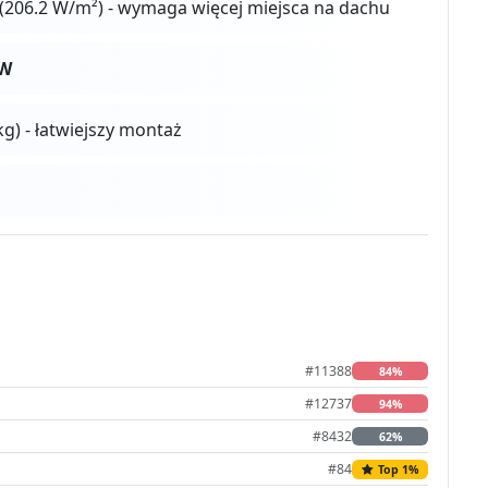
(206.2 W/m²) - wymaga więcej miejsca na dachu
0W
kg) - łatwiejszy montaż
#11388
84%
#12737
94%
#8432
62%
#84
Top 1%