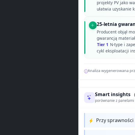
projekty PV jako wa
ułatwia uzyskanie 
25-letnia gwara
Producent objął mo
gwarancją materia
Tier 1
N-type i zap
cykl eksploatacji ins
Analiza wygenerowana prz
Smart insights
porównanie z panelam
Przy sprawności