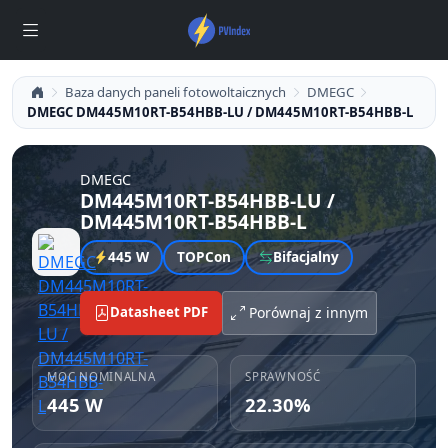
Baza danych paneli fotowoltaicznych
DMEGC
DMEGC DM445M10RT-B54HBB-LU / DM445M10RT-B54HBB-L
DMEGC
DM445M10RT-B54HBB-LU /
DM445M10RT-B54HBB-L
445 W
TOPCon
Bifacjalny
Datasheet PDF
Porównaj z innym
MOC NOMINALNA
SPRAWNOŚĆ
445 W
22.30%