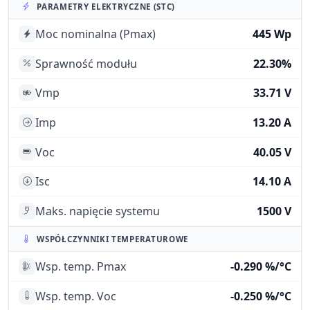
PARAMETRY ELEKTRYCZNE (STC)
Moc nominalna (Pmax)
445 Wp
Sprawność modułu
22.30%
Vmp
33.71 V
Imp
13.20 A
Voc
40.05 V
Isc
14.10 A
Maks. napięcie systemu
1500 V
WSPÓŁCZYNNIKI TEMPERATUROWE
Wsp. temp. Pmax
-0.290 %/°C
Wsp. temp. Voc
-0.250 %/°C