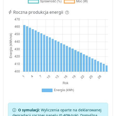
Roczna produkcja energii
O symulacji:
Wyliczenia oparte na deklarowanej
degradacji rocznej panelu (
0.40
%/rok). Domyślna