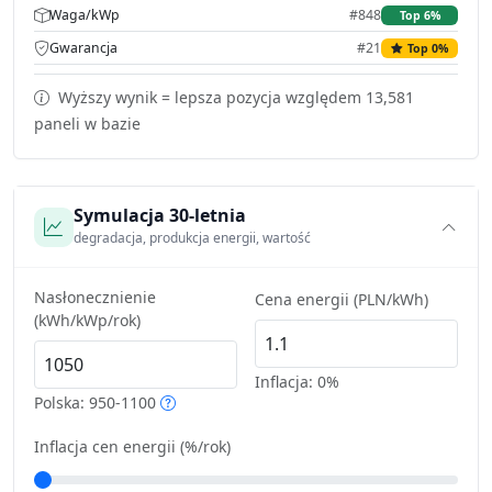
Waga/kWp
#848
Top 6%
Gwarancja
#21
Top 0%
Wyższy wynik = lepsza pozycja względem 13,581
paneli w bazie
Symulacja 30-letnia
degradacja, produkcja energii, wartość
Nasłonecznienie
Cena energii (PLN/kWh)
(kWh/kWp/rok)
Inflacja:
0%
Polska: 950-1100
Inflacja cen energii (%/rok)