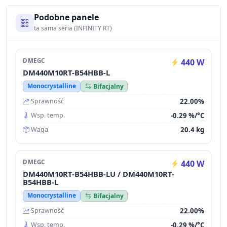
Podobne panele
ta sama seria (INFINITY RT)
DMEGC
440 W
DM440M10RT-B54HBB-L
Monocrystalline
Bifacjalny
22.00%
Sprawność
-0.29 %/°C
Wsp. temp.
20.4 kg
Waga
DMEGC
440 W
DM440M10RT-B54HBB-LU / DM440M10RT-
B54HBB-L
Monocrystalline
Bifacjalny
22.00%
Sprawność
-0.29 %/°C
Wsp. temp.