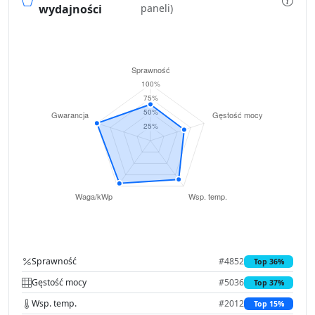
wydajności
paneli)
Sprawność
#4852
Top 36%
Gęstość mocy
#5036
Top 37%
Wsp. temp.
#2012
Top 15%