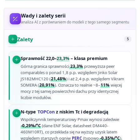
Wady i zalety serii
analiza AI z porównaniem do modeli z tego samego segmentu
Zalety
5
Sprawność 22,0–
23,3%
– klasa premium
Górna granica sprawności
23,3%
przewyższa peer
comparables o ponad 1,8 p.p. względem Jinko Solar
JS182MHC120 (
21,48%
) i aż 2,4 p.p. względem Vikram
SOMERA (
20,91%
). Oznacza to realnie ~8–
11%
więcej
mocy z tej samej powierzchni dachu przy identycznej
liczbie modułów.
N-type
TOPCon
z niskim Tc i degradacją
Współczynnik temperaturowy Pmax wynosi zaledwie
-0,29%/°C
(dane ENF Solar, datasheet DM440-
460M10RT), co przekłada się na wyższy uzysk latem
względem starszych ogniw
PERC
(typowo
-0,35%/°C
).