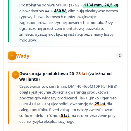
Prostokątne ogniwa M10RT (1762 ×
1134 mm
,
24,5 kg
dla wariantów 440–
460 W
) eliminują nieaktywne naroża
typowych kwadratowych ogniw, zwiększając
zagospodarowanie czynnej powierzchni modułu. Przy
ograniczonej przestrzeni montażowej pozwala to
zmieścić wyższą moc łączną instalacji bez zmiany liczby
modułów.
Wady
2
Gwarancja produktowa 20–
25 lat
(zależna od
wariantu)
Część wariantów serii (m.in. DM440-460M10RT-54HBB)
objęta jest jedynie 20-letnią gwarancją produktową,
podczas gdy wiodący producenci Tier-1 (Jinko Tiger Neo,
LONGi Hi-MO X6) ujednolicili gwarancję do
25 lat
dla
całego portfolio. Przed zakupem należy zweryfikować
suffix modelu – różnica
5 lat
ma istotne znaczenie przy
ocenie ryzyka eksploatacyjnego.