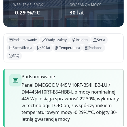
WSP. TEMP. PMAX
GWARANCJA MOCY
-0.29 %/°C
30 lat
Podsumowanie
Wady i zalety
Insights
Seria
Specyfikacja
30 lat
Temperatura
Podobne
FAQ
Podsumowanie
Panel DMEGC DM445M10RT-B54HBB-LU /
DM445M10RT-B54HBB-L o mocy nominalnej
445 Wp, osiąga sprawność 22.30%, wykonany
w technologii TOPCon, z współczynnikiem
temperaturowym mocy -0.29%/°C, objęty 30-
letnią gwarancją mocy.