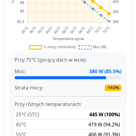
Przy 75°C (gorący dach w lecie):
Moc:
380 W (85.5%)
Strata mocy:
-14.5%
Przy różnych temperaturach:
25°C (STC)
445 W (100%)
45°C
419 W (94.2%)
55°C
406 W (91.3%)