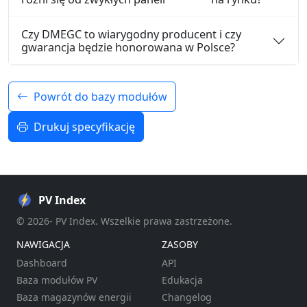
Czy DMEGC to wiarygodny producent i czy
gwarancja będzie honorowana w Polsce?
Powrót do bazy modułów
Drukuj specyfikację
PV Index
© 2026- PV Index. Wszelkie prawa zastrzeżone.
NAWIGACJA
ZASOBY
Dashboard
API
Baza modułów PV
Edukacja
Baza magazynów energii
Changelog