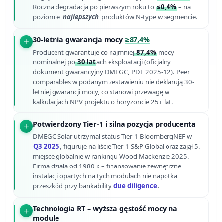
Roczna degradacja po pierwszym roku to
≤0,4%
– na
poziomie
najlepszych
produktów N-type w segmencie.
30-letnia gwarancja mocy
≥87,4%
Producent gwarantuje co najmniej
87,4%
mocy
nominalnej po
30 lat
ach eksploatacji (oficjalny
dokument gwarancyjny DMEGC, PDF 2025-12). Peer
comparables w podanym zestawieniu nie deklarują 30-
letniej gwarancji mocy, co stanowi przewagę w
kalkulacjach NPV projektu o horyzoncie 25+ lat.
Potwierdzony Tier-1 i silna pozycja producenta
DMEGC Solar utrzymał status Tier-1 BloombergNEF w
Q3 2025
, figuruje na liście Tier-1 S&P Global oraz zajął 5.
miejsce globalnie w rankingu Wood Mackenzie 2025.
Firma działa od 1980 r. – finansowanie zewnętrzne
instalacji opartych na tych modułach nie napotka
przeszkód przy bankability
due diligence
.
Technologia RT – wyższa gęstość mocy na
module