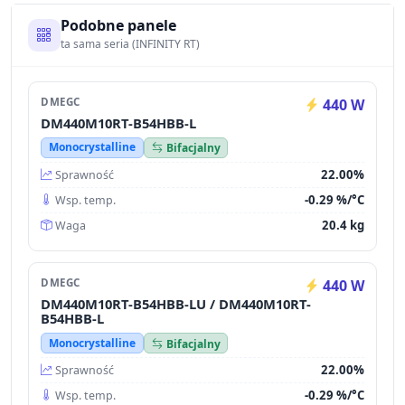
Podobne panele
ta sama seria (INFINITY RT)
DMEGC
440 W
DM440M10RT-B54HBB-L
Monocrystalline
Bifacjalny
22.00%
Sprawność
-0.29 %/°C
Wsp. temp.
20.4 kg
Waga
DMEGC
440 W
DM440M10RT-B54HBB-LU / DM440M10RT-
B54HBB-L
Monocrystalline
Bifacjalny
22.00%
Sprawność
-0.29 %/°C
Wsp. temp.