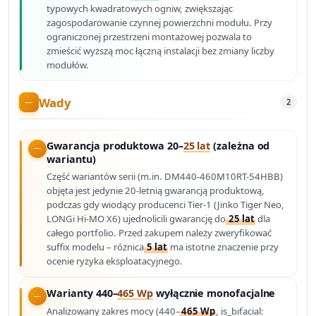
typowych kwadratowych ogniw, zwiększając
zagospodarowanie czynnej powierzchni modułu. Przy
ograniczonej przestrzeni montażowej pozwala to
zmieścić wyższą moc łączną instalacji bez zmiany liczby
modułów.
Wady
2
Gwarancja produktowa 20–
25 lat
(zależna od
wariantu)
Część wariantów serii (m.in. DM440-460M10RT-54HBB)
objęta jest jedynie 20-letnią gwarancją produktową,
podczas gdy wiodący producenci Tier-1 (Jinko Tiger Neo,
LONGi Hi-MO X6) ujednolicili gwarancję do
25 lat
dla
całego portfolio. Przed zakupem należy zweryfikować
suffix modelu – różnica
5 lat
ma istotne znaczenie przy
ocenie ryzyka eksploatacyjnego.
Warianty 440–
465 Wp
wyłącznie monofacjalne
Analizowany zakres mocy (440–
465 Wp
, is_bifacial: