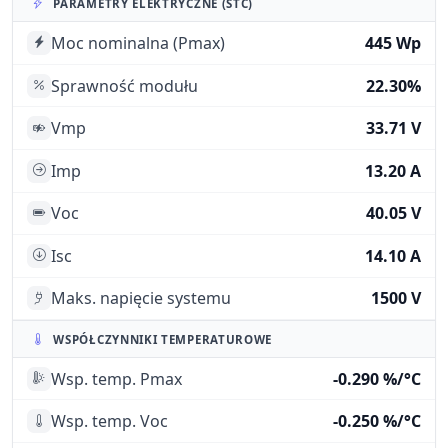
PARAMETRY ELEKTRYCZNE (STC)
Moc nominalna (Pmax)
445 Wp
Sprawność modułu
22.30%
Vmp
33.71 V
Imp
13.20 A
Voc
40.05 V
Isc
14.10 A
Maks. napięcie systemu
1500 V
WSPÓŁCZYNNIKI TEMPERATUROWE
Wsp. temp. Pmax
-0.290 %/°C
Wsp. temp. Voc
-0.250 %/°C