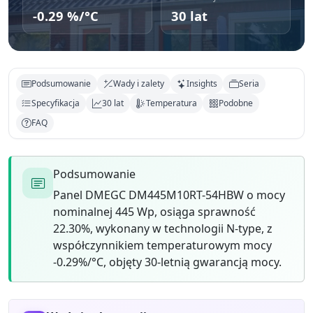
-0.29 %/°C
30 lat
Podsumowanie
Wady i zalety
Insights
Seria
Specyfikacja
30 lat
Temperatura
Podobne
FAQ
Podsumowanie
Panel DMEGC DM445M10RT-54HBW o mocy
nominalnej 445 Wp, osiąga sprawność
22.30%, wykonany w technologii N-type, z
współczynnikiem temperaturowym mocy
-0.29%/°C, objęty 30-letnią gwarancją mocy.