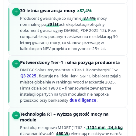
30-letnia gwarancja mocy
≥87,4%
Producent gwarantuje co najmniej
87,4%
mocy
nominalnej po
30 lat
ach eksploatacji (oficjalny
dokument gwarancyjny DMEGC, PDF 2025-12). Peer
comparables w podanym zestawieniu nie deklarują 30-
letniej gwarancji mocy, co stanowi przewagę w
kalkulacjach NPV projektu o horyzoncie 25+ lat.
Potwierdzony Tier-1 i silna pozycja producenta
DMEGC Solar utrzymał status Tier-1 BloombergNEF w
Q3 2025
, figuruje na liście Tier-1 S&P Global oraz zajął 5.
miejsce globalnie w rankingu Wood Mackenzie 2025.
Firma działa od 1980 r. – finansowanie zewnętrzne
instalacji opartych na tych modułach nie napotka
przeszkód przy bankability
due diligence
.
Technologia RT – wyższa gęstość mocy na
module
Prostokątne ogniwa M10RT (1762 ×
1134 mm
,
24,5 kg
dla wariantów 440–
460 W
) eliminują nieaktywne naroża