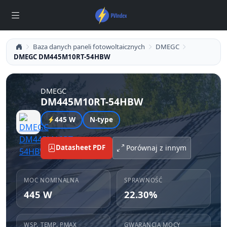
Baza danych paneli fotowoltaicznych
DMEGC
DMEGC DM445M10RT-54HBW
DMEGC
DM445M10RT-54HBW
445 W
N-type
Datasheet PDF
Porównaj z innym
MOC NOMINALNA
SPRAWNOŚĆ
445 W
22.30%
WSP. TEMP. PMAX
GWARANCJA MOCY