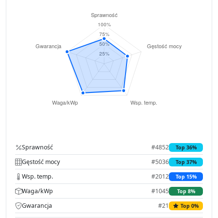
Sprawność
#4852
Top 36%
Gęstość mocy
#5036
Top 37%
Wsp. temp.
#2012
Top 15%
Waga/kWp
#1045
Top 8%
Gwarancja
#21
Top 0%