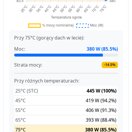
Przy 75°C (gorący dach w lecie):
Moc:
380 W (85.5%)
Strata mocy:
-14.5%
Przy różnych temperaturach:
25°C (STC)
445 W (100%)
45°C
419 W (94.2%)
55°C
406 W (91.3%)
65°C
393 W (88.4%)
75°C
380 W (85.5%)