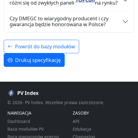
różni się od zwykłych paneli
na rynku?
Czy DMEGC to wiarygodny producent i czy
gwarancja będzie honorowana w Polsce?
Powrót do bazy modułów
Drukuj specyfikację
PV Index
© 2026- PV Index. Wszelkie prawa zastrzeżone.
NAWIGACJA
ZASOBY
Dashboard
API
Baza modułów PV
Edukacja
Baza magazynów energii
Changelog