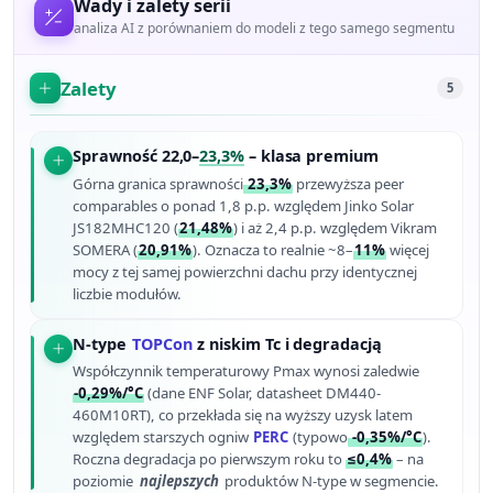
Wady i zalety serii
analiza AI z porównaniem do modeli z tego samego segmentu
Zalety
5
Sprawność 22,0–
23,3%
– klasa premium
Górna granica sprawności
23,3%
przewyższa peer
comparables o ponad 1,8 p.p. względem Jinko Solar
JS182MHC120 (
21,48%
) i aż 2,4 p.p. względem Vikram
SOMERA (
20,91%
). Oznacza to realnie ~8–
11%
więcej
mocy z tej samej powierzchni dachu przy identycznej
liczbie modułów.
N-type
TOPCon
z niskim Tc i degradacją
Współczynnik temperaturowy Pmax wynosi zaledwie
-0,29%/°C
(dane ENF Solar, datasheet DM440-
460M10RT), co przekłada się na wyższy uzysk latem
względem starszych ogniw
PERC
(typowo
-0,35%/°C
).
Roczna degradacja po pierwszym roku to
≤0,4%
– na
poziomie
najlepszych
produktów N-type w segmencie.