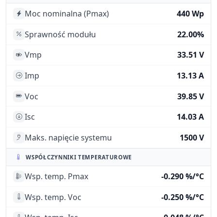
Moc nominalna (Pmax)
440 Wp
Sprawność modułu
22.00%
Vmp
33.51 V
Imp
13.13 A
Voc
39.85 V
Isc
14.03 A
Maks. napięcie systemu
1500 V
WSPÓŁCZYNNIKI TEMPERATUROWE
Wsp. temp. Pmax
-0.290 %/°C
Wsp. temp. Voc
-0.250 %/°C