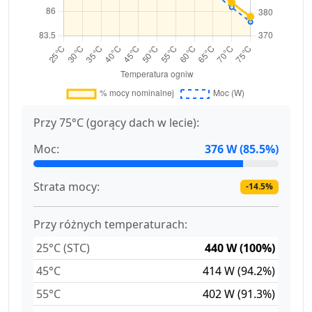
Przy 75°C (gorący dach w lecie):
Moc:
376 W (85.5%)
Strata mocy:
-14.5%
Przy różnych temperaturach:
25°C (STC)
440 W (100%)
45°C
414 W (94.2%)
55°C
402 W (91.3%)