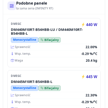
Podobne panele
ta sama seria (INFINITY RT)
DMEGC
440 W
DM440M10RT-B54HBB-LU / DM440M10RT-
B54HBB-L
Monocrystalline
Bifacjalny
22.00%
Sprawność
-0.29 %/°C
Wsp. temp.
20.4 kg
Waga
DMEGC
445 W
DM445M10RT-B54HBB-L
Monocrystalline
Bifacjalny
22.30%
Sprawność
-0.29 %/°C
Wsp. temp.