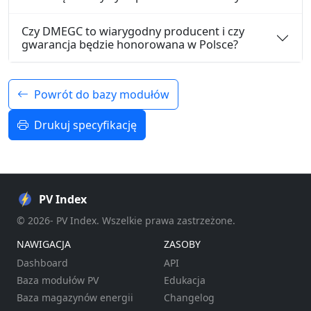
Czy DMEGC to wiarygodny producent i czy
gwarancja będzie honorowana w Polsce?
Powrót do bazy modułów
Drukuj specyfikację
PV Index
© 2026- PV Index. Wszelkie prawa zastrzeżone.
NAWIGACJA
ZASOBY
Dashboard
API
Baza modułów PV
Edukacja
Baza magazynów energii
Changelog