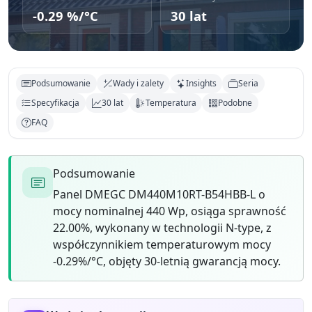
-0.29 %/°C
30 lat
Podsumowanie
Wady i zalety
Insights
Seria
Specyfikacja
30 lat
Temperatura
Podobne
FAQ
Podsumowanie
Panel DMEGC DM440M10RT-B54HBB-L o
mocy nominalnej 440 Wp, osiąga sprawność
22.00%, wykonany w technologii N-type, z
współczynnikiem temperaturowym mocy
-0.29%/°C, objęty 30-letnią gwarancją mocy.