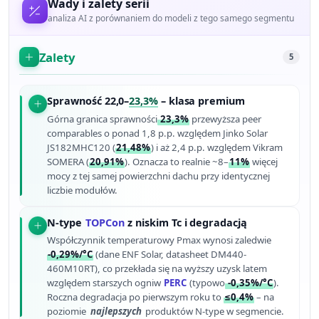
Wady i zalety serii
analiza AI z porównaniem do modeli z tego samego segmentu
Zalety
5
Sprawność 22,0–
23,3%
– klasa premium
Górna granica sprawności
23,3%
przewyższa peer
comparables o ponad 1,8 p.p. względem Jinko Solar
JS182MHC120 (
21,48%
) i aż 2,4 p.p. względem Vikram
SOMERA (
20,91%
). Oznacza to realnie ~8–
11%
więcej
mocy z tej samej powierzchni dachu przy identycznej
liczbie modułów.
N-type
TOPCon
z niskim Tc i degradacją
Współczynnik temperaturowy Pmax wynosi zaledwie
-0,29%/°C
(dane ENF Solar, datasheet DM440-
460M10RT), co przekłada się na wyższy uzysk latem
względem starszych ogniw
PERC
(typowo
-0,35%/°C
).
Roczna degradacja po pierwszym roku to
≤0,4%
– na
poziomie
najlepszych
produktów N-type w segmencie.