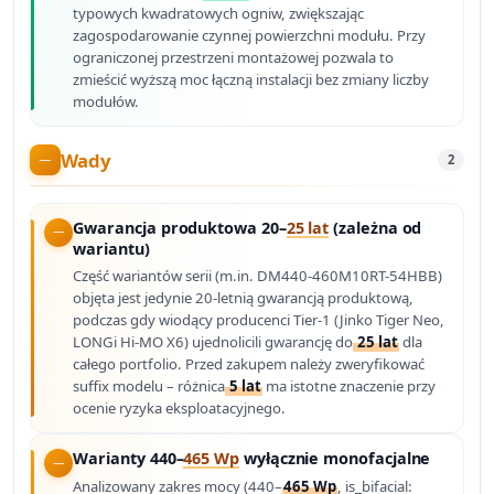
typowych kwadratowych ogniw, zwiększając
zagospodarowanie czynnej powierzchni modułu. Przy
ograniczonej przestrzeni montażowej pozwala to
zmieścić wyższą moc łączną instalacji bez zmiany liczby
modułów.
Wady
2
Gwarancja produktowa 20–
25 lat
(zależna od
wariantu)
Część wariantów serii (m.in. DM440-460M10RT-54HBB)
objęta jest jedynie 20-letnią gwarancją produktową,
podczas gdy wiodący producenci Tier-1 (Jinko Tiger Neo,
LONGi Hi-MO X6) ujednolicili gwarancję do
25 lat
dla
całego portfolio. Przed zakupem należy zweryfikować
suffix modelu – różnica
5 lat
ma istotne znaczenie przy
ocenie ryzyka eksploatacyjnego.
Warianty 440–
465 Wp
wyłącznie monofacjalne
Analizowany zakres mocy (440–
465 Wp
, is_bifacial: