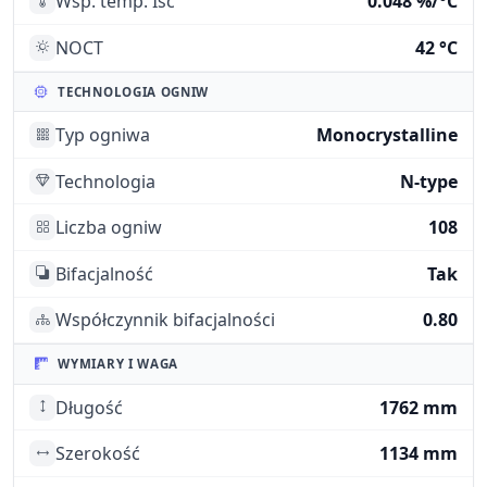
Wsp. temp. Isc
0.048 %/°C
NOCT
42 °C
TECHNOLOGIA OGNIW
Typ ogniwa
Monocrystalline
Technologia
N-type
Liczba ogniw
108
Bifacjalność
Tak
Współczynnik bifacjalności
0.80
WYMIARY I WAGA
Długość
1762 mm
Szerokość
1134 mm