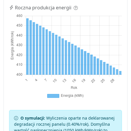
Roczna produkcja energii
O symulacji:
Wyliczenia oparte na deklarowanej
degradacji rocznej panelu (
0.40
%/rok). Domyślna
wartość nasłonecznienia (1050 kWh/kWp/rok) to