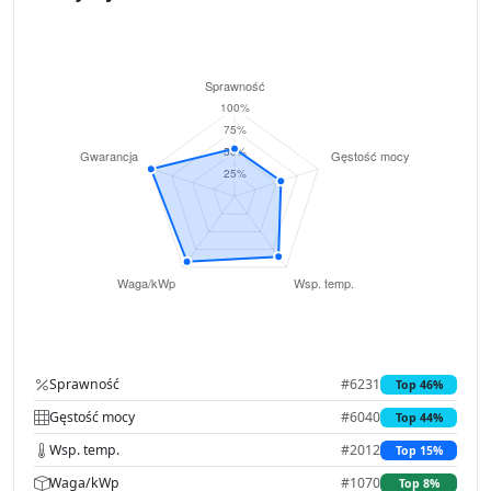
Sprawność
#6231
Top 46%
Gęstość mocy
#6040
Top 44%
Wsp. temp.
#2012
Top 15%
Waga/kWp
#1070
Top 8%