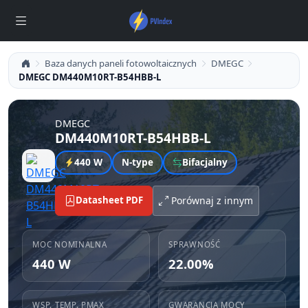
Baza danych paneli fotowoltaicznych
DMEGC
DMEGC DM440M10RT-B54HBB-L
DMEGC
DM440M10RT-B54HBB-L
440 W
N-type
Bifacjalny
Datasheet PDF
Porównaj z innym
MOC NOMINALNA
SPRAWNOŚĆ
440 W
22.00%
WSP. TEMP. PMAX
GWARANCJA MOCY