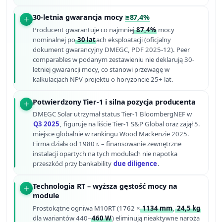
30-letnia gwarancja mocy
≥87,4%
Producent gwarantuje co najmniej
87,4%
mocy
nominalnej po
30 lat
ach eksploatacji (oficjalny
dokument gwarancyjny DMEGC, PDF 2025-12). Peer
comparables w podanym zestawieniu nie deklarują 30-
letniej gwarancji mocy, co stanowi przewagę w
kalkulacjach NPV projektu o horyzoncie 25+ lat.
Potwierdzony Tier-1 i silna pozycja producenta
DMEGC Solar utrzymał status Tier-1 BloombergNEF w
Q3 2025
, figuruje na liście Tier-1 S&P Global oraz zajął 5.
miejsce globalnie w rankingu Wood Mackenzie 2025.
Firma działa od 1980 r. – finansowanie zewnętrzne
instalacji opartych na tych modułach nie napotka
przeszkód przy bankability
due diligence
.
Technologia RT – wyższa gęstość mocy na
module
Prostokątne ogniwa M10RT (1762 ×
1134 mm
,
24,5 kg
dla wariantów 440–
460 W
) eliminują nieaktywne naroża