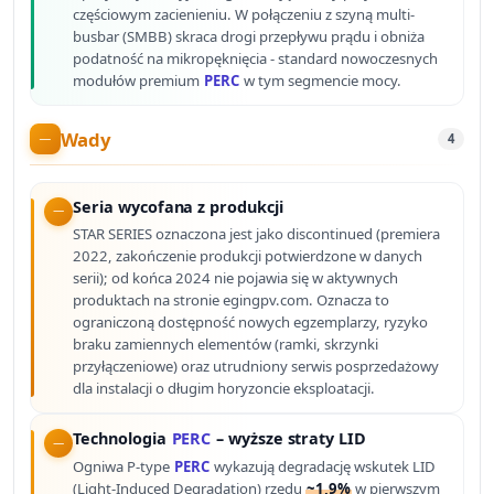
częściowym zacienieniu. W połączeniu z szyną multi-
busbar (SMBB) skraca drogi przepływu prądu i obniża
podatność na mikropęknięcia - standard nowoczesnych
modułów premium
PERC
w tym segmencie mocy.
Wady
4
Seria wycofana z produkcji
STAR SERIES oznaczona jest jako discontinued (premiera
2022, zakończenie produkcji potwierdzone w danych
serii); od końca 2024 nie pojawia się w aktywnych
produktach na stronie egingpv.com. Oznacza to
ograniczoną dostępność nowych egzemplarzy, ryzyko
braku zamiennych elementów (ramki, skrzynki
przyłączeniowe) oraz utrudniony serwis posprzedażowy
dla instalacji o długim horyzoncie eksploatacji.
Technologia
PERC
– wyższe straty LID
Ogniwa P-type
PERC
wykazują degradację wskutek LID
(Light-Induced Degradation) rzędu
~1,9%
w pierwszym