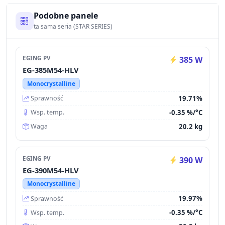
Podobne panele
ta sama seria (STAR SERIES)
EGING PV
385 W
EG-385M54-HLV
Monocrystalline
19.71%
Sprawność
-0.35 %/°C
Wsp. temp.
20.2 kg
Waga
EGING PV
390 W
EG-390M54-HLV
Monocrystalline
19.97%
Sprawność
-0.35 %/°C
Wsp. temp.