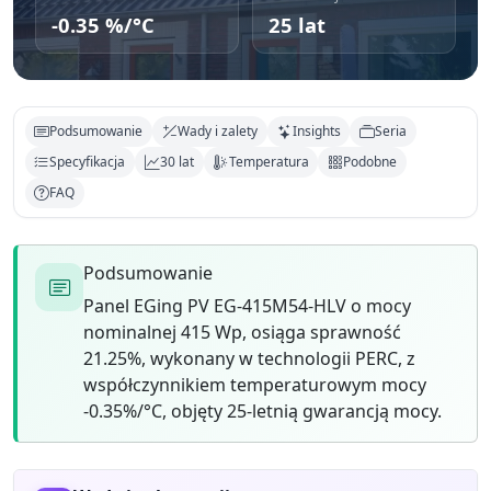
-0.35 %/°C
25 lat
Podsumowanie
Wady i zalety
Insights
Seria
Specyfikacja
30 lat
Temperatura
Podobne
FAQ
Podsumowanie
Panel EGing PV EG-415M54-HLV o mocy
nominalnej 415 Wp, osiąga sprawność
21.25%, wykonany w technologii PERC, z
współczynnikiem temperaturowym mocy
-0.35%/°C, objęty 25-letnią gwarancją mocy.