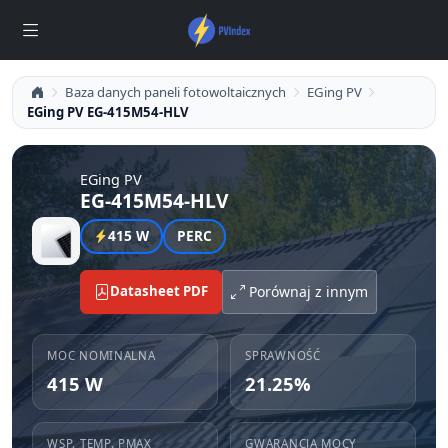
Baza danych paneli fotowoltaicznych
EGing PV
EGing PV EG-415M54-HLV
EGing PV
EG-415M54-HLV
415 W
PERC
Datasheet PDF
Porównaj z innym
MOC NOMINALNA
SPRAWNOŚĆ
415 W
21.25%
WSP. TEMP. PMAX
GWARANCJA MOCY