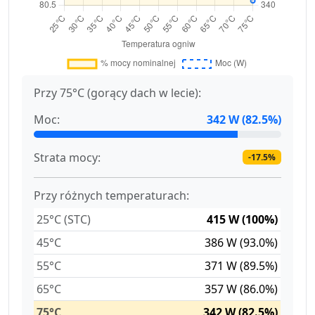
Przy 75°C (gorący dach w lecie):
Moc:
342 W (82.5%)
Strata mocy:
-17.5%
Przy różnych temperaturach:
25°C (STC)
415 W (100%)
45°C
386 W (93.0%)
55°C
371 W (89.5%)
65°C
357 W (86.0%)
75°C
342 W (82.5%)