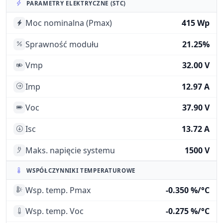
PARAMETRY ELEKTRYCZNE (STC)
Moc nominalna (Pmax)
415 Wp
Sprawność modułu
21.25%
Vmp
32.00 V
Imp
12.97 A
Voc
37.90 V
Isc
13.72 A
Maks. napięcie systemu
1500 V
WSPÓŁCZYNNIKI TEMPERATUROWE
Wsp. temp. Pmax
-0.350 %/°C
Wsp. temp. Voc
-0.275 %/°C