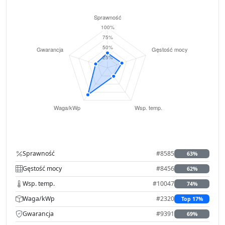
Sprawność
#8585
63%
Gęstość mocy
#8456
62%
Wsp. temp.
#10047
74%
Waga/kWp
#2320
Top 17%
Gwarancja
#9391
69%