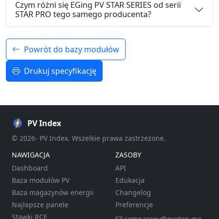
Czym różni się EGing PV STAR SERIES od serii
STAR PRO tego samego producenta?
Powrót do bazy modułów
Drukuj specyfikację
PV Index
© 2026- PV Index. Wszelkie prawa zastrzeżone.
NAWIGACJA
ZASOBY
Dashboard
API
Baza modułów PV
Edukacja
Baza magazynów energii
Changelog
Najlepsze panele
Preferencje
Stawki RCE
comparepv@proton.me