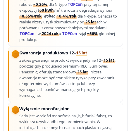
roku vs
~0,26%
dla N-type
TOPCon
przy tej samej
ekspozycji (
60 kWh
/m²), a roczna degradacja wynosi
~0,55%/rok
wobec
~0,4%/rok
dla N-type. Oznacza to
realnie niższy uzysk skumulowany po
25 lat
ach w
porównaniu z coraz powszechniejszymi modułami
TOPCon
- w
2024 rok
u
TOPCon
zajął
~66%
globalnej
produkcji.
Gwarancja produktowa 12–
15 lat
Zakres gwarancji na produkt wynosi jedynie 12–
15 lat
,
podczas gdy producenci premium (REC, SunPower,
Panasonic) oferują standardowo
25 lat
. Niższa
gwarancja może być czynnikiem ryzyka przy zawieraniu
długoterminowych umów leasingu lub przy
wymaganiach banków finansujących projekty
komercyjne.
Wyłącznie monofacjalne
Seria jest w całości monofacjalna (is_bifacial: false), co
wyklucza uzysk z odbitego promieniowania. W
instalacjach naziemnych i na dachach płaskich z jasną