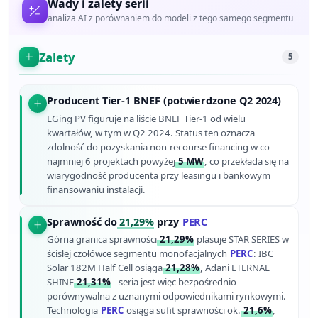
Wady i zalety serii
analiza AI z porównaniem do modeli z tego samego segmentu
Zalety
5
Producent Tier-1 BNEF (potwierdzone Q2 2024)
EGing PV figuruje na liście BNEF Tier-1 od wielu
kwartałów, w tym w Q2 2024. Status ten oznacza
zdolność do pozyskania non-recourse financing w co
najmniej 6 projektach powyżej
5 MW
, co przekłada się na
wiarygodność producenta przy leasingu i bankowym
finansowaniu instalacji.
Sprawność do
21,29%
przy
PERC
Górna granica sprawności
21,29%
plasuje STAR SERIES w
ścisłej czołówce segmentu monofacjalnych
PERC
: IBC
Solar 182M Half Cell osiąga
21,28%
, Adani ETERNAL
SHINE
21,31%
- seria jest więc bezpośrednio
porównywalna z uznanymi odpowiednikami rynkowymi.
Technologia
PERC
osiąga sufit sprawności ok.
21,6%
,