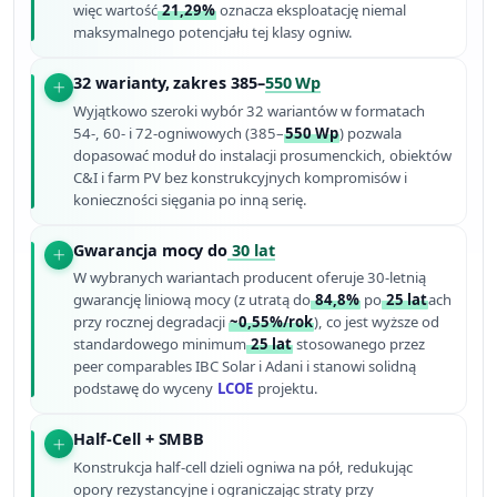
więc wartość
21,29%
oznacza eksploatację niemal
maksymalnego potencjału tej klasy ogniw.
32 warianty, zakres 385–
550 Wp
Wyjątkowo szeroki wybór 32 wariantów w formatach
54-, 60- i 72-ogniwowych (385–
550 Wp
) pozwala
dopasować moduł do instalacji prosumenckich, obiektów
C&I i farm PV bez konstruk­cyjnych kompromisów i
konieczności sięgania po inną serię.
Gwarancja mocy do
30 lat
W wybranych wariantach producent oferuje 30-letnią
gwarancję liniową mocy (z utratą do
84,8%
po
25 lat
ach
przy rocznej degradacji
~0,55%/rok
), co jest wyższe od
standardowego minimum
25 lat
stosowanego przez
peer comparables IBC Solar i Adani i stanowi solidną
podstawę do wyceny
LCOE
projektu.
Half-Cell + SMBB
Konstrukcja half-cell dzieli ogniwa na pół, redukując
opory rezystancyjne i ograniczając straty przy