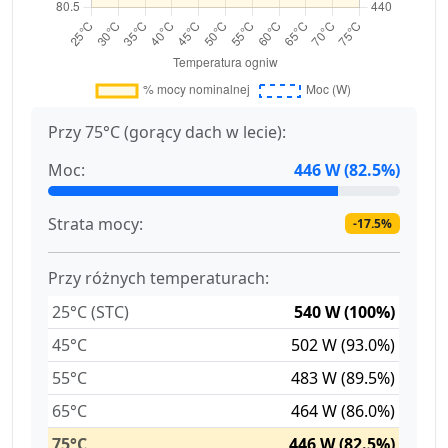
Przy 75°C (gorący dach w lecie):
Moc:
446 W (82.5%)
Strata mocy:
-17.5%
Przy różnych temperaturach:
25°C (STC)
540 W (100%)
45°C
502 W (93.0%)
55°C
483 W (89.5%)
65°C
464 W (86.0%)
75°C
446 W (82.5%)