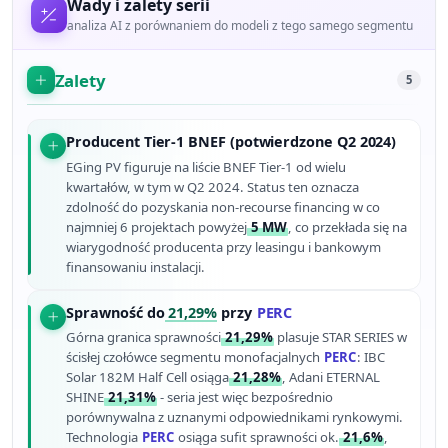
Wady i zalety serii
analiza AI z porównaniem do modeli z tego samego segmentu
Zalety
5
Producent Tier-1 BNEF (potwierdzone Q2 2024)
EGing PV figuruje na liście BNEF Tier-1 od wielu
kwartałów, w tym w Q2 2024. Status ten oznacza
zdolność do pozyskania non-recourse financing w co
najmniej 6 projektach powyżej
5 MW
, co przekłada się na
wiarygodność producenta przy leasingu i bankowym
finansowaniu instalacji.
Sprawność do
21,29%
przy
PERC
Górna granica sprawności
21,29%
plasuje STAR SERIES w
ścisłej czołówce segmentu monofacjalnych
PERC
: IBC
Solar 182M Half Cell osiąga
21,28%
, Adani ETERNAL
SHINE
21,31%
- seria jest więc bezpośrednio
porównywalna z uznanymi odpowiednikami rynkowymi.
Technologia
PERC
osiąga sufit sprawności ok.
21,6%
,