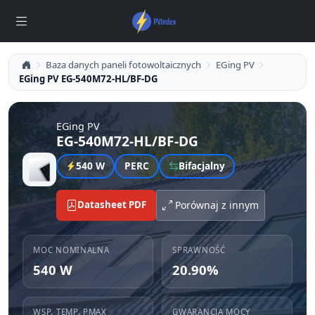
Baza danych paneli fotowoltaicznych
EGing PV
EGing PV EG-540M72-HL/BF-DG
EGing PV
EG-540M72-HL/BF-DG
540 W
PERC
Bifacjalny
Datasheet PDF
Porównaj z innym
MOC NOMINALNA
SPRAWNOŚĆ
540 W
20.90%
WSP. TEMP. PMAX
GWARANCJA MOCY