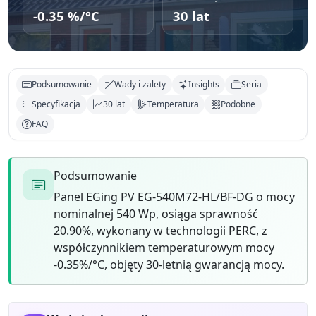
-0.35 %/°C
30 lat
Podsumowanie
Wady i zalety
Insights
Seria
Specyfikacja
30 lat
Temperatura
Podobne
FAQ
Podsumowanie
Panel EGing PV EG-540M72-HL/BF-DG o mocy
nominalnej 540 Wp, osiąga sprawność
20.90%, wykonany w technologii PERC, z
współczynnikiem temperaturowym mocy
-0.35%/°C, objęty 30-letnią gwarancją mocy.