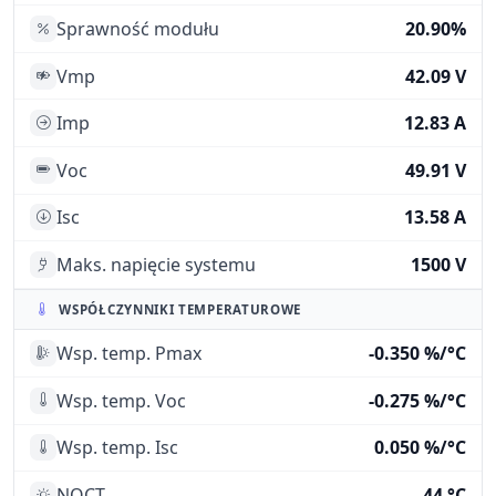
Sprawność modułu
20.90%
Vmp
42.09 V
Imp
12.83 A
Voc
49.91 V
Isc
13.58 A
Maks. napięcie systemu
1500 V
WSPÓŁCZYNNIKI TEMPERATUROWE
Wsp. temp. Pmax
-0.350 %/°C
Wsp. temp. Voc
-0.275 %/°C
Wsp. temp. Isc
0.050 %/°C
NOCT
44 °C