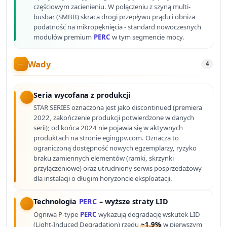
częściowym zacienieniu. W połączeniu z szyną multi-
busbar (SMBB) skraca drogi przepływu prądu i obniża
podatność na mikropęknięcia - standard nowoczesnych
modułów premium
PERC
w tym segmencie mocy.
Wady
4
Seria wycofana z produkcji
STAR SERIES oznaczona jest jako discontinued (premiera
2022, zakończenie produkcji potwierdzone w danych
serii); od końca 2024 nie pojawia się w aktywnych
produktach na stronie egingpv.com. Oznacza to
ograniczoną dostępność nowych egzemplarzy, ryzyko
braku zamiennych elementów (ramki, skrzynki
przyłączeniowe) oraz utrudniony serwis posprzedażowy
dla instalacji o długim horyzoncie eksploatacji.
Technologia
PERC
– wyższe straty LID
Ogniwa P-type
PERC
wykazują degradację wskutek LID
(Light-Induced Degradation) rzędu
~1,9%
w pierwszym