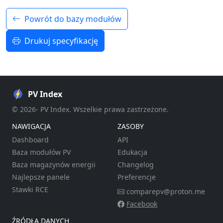
Powrót do bazy modułów
Drukuj specyfikację
PV Index
© 2026- PV Index. Wszelkie prawa zastrzeżone.
NAWIGACJA
ZASOBY
Dashboard
API
Baza modułów PV
Edukacja
Baza magazynów energii
Changelog
Najlepsze panele
Preferencje
Stawki RCE
comparepv@proton.me
Facebook
ŹRÓDŁA DANYCH