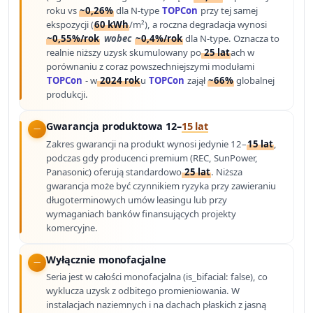
roku vs
~0,26%
dla N-type
TOPCon
przy tej samej
ekspozycji (
60 kWh
/m²), a roczna degradacja wynosi
~0,55%/rok
wobec
~0,4%/rok
dla N-type. Oznacza to
realnie niższy uzysk skumulowany po
25 lat
ach w
porównaniu z coraz powszechniejszymi modułami
TOPCon
- w
2024 rok
u
TOPCon
zajął
~66%
globalnej
produkcji.
Gwarancja produktowa 12–
15 lat
Zakres gwarancji na produkt wynosi jedynie 12–
15 lat
,
podczas gdy producenci premium (REC, SunPower,
Panasonic) oferują standardowo
25 lat
. Niższa
gwarancja może być czynnikiem ryzyka przy zawieraniu
długoterminowych umów leasingu lub przy
wymaganiach banków finansujących projekty
komercyjne.
Wyłącznie monofacjalne
Seria jest w całości monofacjalna (is_bifacial: false), co
wyklucza uzysk z odbitego promieniowania. W
instalacjach naziemnych i na dachach płaskich z jasną