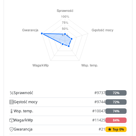
Sprawność
#9737
72%
Gęstość mocy
#9744
72%
Wsp. temp.
#10047
74%
Waga/kWp
#11425
84%
Gwarancja
#21
Top 0%