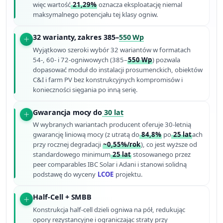
więc wartość
21,29%
oznacza eksploatację niemal
maksymalnego potencjału tej klasy ogniw.
32 warianty, zakres 385–
550 Wp
Wyjątkowo szeroki wybór 32 wariantów w formatach
54-, 60- i 72-ogniwowych (385–
550 Wp
) pozwala
dopasować moduł do instalacji prosumenckich, obiektów
C&I i farm PV bez konstruk­cyjnych kompromisów i
konieczności sięgania po inną serię.
Gwarancja mocy do
30 lat
W wybranych wariantach producent oferuje 30-letnią
gwarancję liniową mocy (z utratą do
84,8%
po
25 lat
ach
przy rocznej degradacji
~0,55%/rok
), co jest wyższe od
standardowego minimum
25 lat
stosowanego przez
peer comparables IBC Solar i Adani i stanowi solidną
podstawę do wyceny
LCOE
projektu.
Half-Cell + SMBB
Konstrukcja half-cell dzieli ogniwa na pół, redukując
opory rezystancyjne i ograniczając straty przy