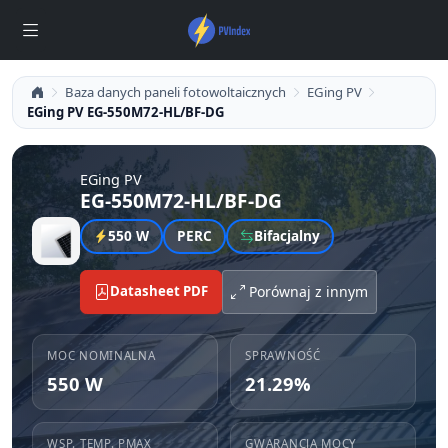
Baza danych paneli fotowoltaicznych
EGing PV
EGing PV EG-550M72-HL/BF-DG
EGing PV
EG-550M72-HL/BF-DG
550 W
PERC
Bifacjalny
Datasheet PDF
Porównaj z innym
MOC NOMINALNA
SPRAWNOŚĆ
550 W
21.29%
WSP. TEMP. PMAX
GWARANCJA MOCY