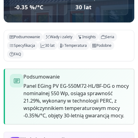
-0.35 %/°C
30 lat
Podsumowanie
Wady i zalety
Insights
Seria
Specyfikacja
30 lat
Temperatura
Podobne
FAQ
Podsumowanie
Panel EGing PV EG-550M72-HL/BF-DG o mocy
nominalnej 550 Wp, osiąga sprawność
21.29%, wykonany w technologii PERC, z
współczynnikiem temperaturowym mocy
-0.35%/°C, objęty 30-letnią gwarancją mocy.