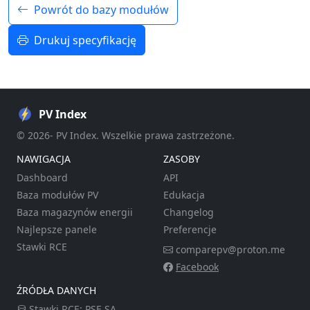
Powrót do bazy modułów
Drukuj specyfikację
PV Index
© 2026- PV Index. Wszelkie prawa zastrzeżone.
NAWIGACJA
ZASOBY
Dashboard
API
Baza modułów PV
Edukacja
Baza magazynów energii
Changelog
Najlepsze panele
Preferencje
Stawki RCE
comparepv@proton.me
Facebook
ŹRÓDŁA DANYCH
Stawki RCE:
PSE SA