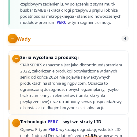
częściowym zacienieniu. W połączeniu z szyną multi-
busbar (SMBB) skraca drogi przepływu prądu i obniża
podatność na mikropęknięcia - standard nowoczesnych
modułów premium
PERC
w tym segmencie mocy.
Wady
4
Seria wycofana z produkcji
STAR SERIES oznaczona jest jako discontinued (premiera
2022, zakończenie produkcji potwierdzone w danych
serii); od końca 2024 nie pojawia się w aktywnych
produktach na stronie egingpv.com. Oznacza to
ograniczoną dostępność nowych egzemplarzy, ryzyko
braku zamiennych elementów (ramki, skrzynki
przyłączeniowe) oraz utrudniony serwis posprzedażowy
dla instalacji o długim horyzoncie eksploatacji.
Technologia
PERC
– wyższe straty LID
Ogniwa P-type
PERC
wykazują degradację wskutek LID
(Light-Induced Degradation) rzędu
~1,9%
w pierwszym