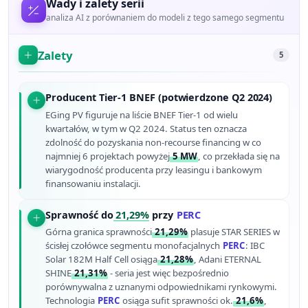
Wady i zalety serii
analiza AI z porównaniem do modeli z tego samego segmentu
Zalety
5
Producent Tier-1 BNEF (potwierdzone Q2 2024)
EGing PV figuruje na liście BNEF Tier-1 od wielu
kwartałów, w tym w Q2 2024. Status ten oznacza
zdolność do pozyskania non-recourse financing w co
najmniej 6 projektach powyżej
5 MW
, co przekłada się na
wiarygodność producenta przy leasingu i bankowym
finansowaniu instalacji.
Sprawność do
21,29%
przy
PERC
Górna granica sprawności
21,29%
plasuje STAR SERIES w
ścisłej czołówce segmentu monofacjalnych
PERC
: IBC
Solar 182M Half Cell osiąga
21,28%
, Adani ETERNAL
SHINE
21,31%
- seria jest więc bezpośrednio
porównywalna z uznanymi odpowiednikami rynkowymi.
Technologia
PERC
osiąga sufit sprawności ok.
21,6%
,