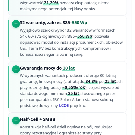
więc wartość
21,29%
oznacza eksploatację niemal
maksymalnego potencjału tej klasy ogniw.
32 warianty, zakres 385–
550 Wp
Wyjątkowo szeroki wybór 32 wariantów w formatach
54-, 60- i 72-ogniwowych (385–
550 Wp
) pozwala
dopasować moduł do instalacji prosumenckich, obiektów
C&I i farm PV bez konstruk­cyjnych kompromisów i
konieczności sięgania po inną serię.
Gwarancja mocy do
30 lat
W wybranych wariantach producent oferuje 30-letnią
gwarancję liniową mocy (z utratą do
84,8%
po
25 lat
ach
przy rocznej degradacji
~0,55%/rok
), co jest wyższe od
standardowego minimum
25 lat
stosowanego przez
peer comparables IBC Solar i Adani i stanowi solidną
podstawę do wyceny
LCOE
projektu.
Half-Cell + SMBB
Konstrukcja half-cell dzieli ogniwa na pół, redukując
opory rezystancyjne i ograniczając straty przy