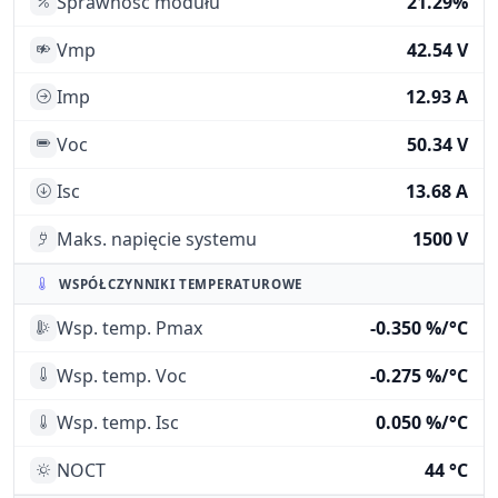
Sprawność modułu
21.29%
Vmp
42.54 V
Imp
12.93 A
Voc
50.34 V
Isc
13.68 A
Maks. napięcie systemu
1500 V
WSPÓŁCZYNNIKI TEMPERATUROWE
Wsp. temp. Pmax
-0.350 %/°C
Wsp. temp. Voc
-0.275 %/°C
Wsp. temp. Isc
0.050 %/°C
NOCT
44 °C