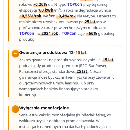
roku vs
~0,26%
dla N-type
TOPCon
przy tej samej
ekspozycji (
60 kWh
/m²), a roczna degradacja wynosi
~0,55%/rok
wobec
~0,4%/rok
dla N-type. Oznacza to
realnie niższy uzysk skumulowany po
25 lat
ach w
porównaniu z coraz powszechniejszymi modułami
TOPCon
- w
2024 rok
u
TOPCon
zajął
~66%
globalnej
produkcji.
Gwarancja produktowa 12–
15 lat
Zakres gwarancji na produkt wynosi jedynie 12–
15 lat
,
podczas gdy producenci premium (REC, SunPower,
Panasonic) oferują standardowo
25 lat
. Niższa
gwarancja może być czynnikiem ryzyka przy zawieraniu
długoterminowych umów leasingu lub przy
wymaganiach banków finansujących projekty
komercyjne.
Wyłącznie monofacjalne
Seria jest w całości monofacjalna (is_bifacial: false), co
wyklucza uzysk z odbitego promieniowania. W
instalacjach naziemnych i na dachach płaskich z jasną