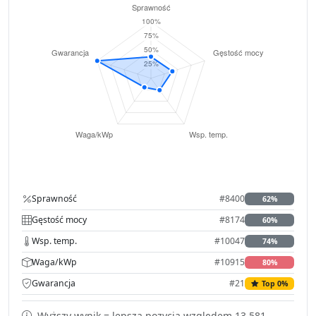
Sprawność
#8400
62%
Gęstość mocy
#8174
60%
Wsp. temp.
#10047
74%
Waga/kWp
#10915
80%
Gwarancja
#21
Top 0%
Wyższy wynik = lepsza pozycja względem 13,581