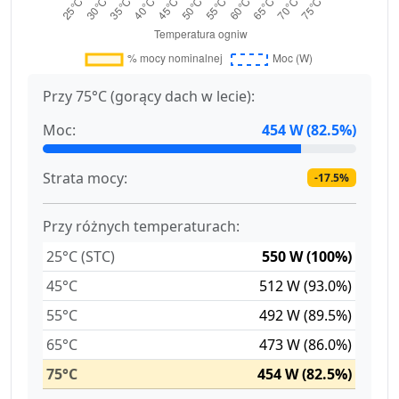
Przy 75°C (gorący dach w lecie):
Moc:
454 W (82.5%)
Strata mocy:
-17.5%
Przy różnych temperaturach:
25°C (STC)
550 W (100%)
45°C
512 W (93.0%)
55°C
492 W (89.5%)
65°C
473 W (86.0%)
75°C
454 W (82.5%)