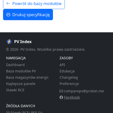
Powrót do bazy modułów
Drukuj specyfikację
PV Index
© 2026- PV Index. Wszelkie prawa zastrzeżone.
NAWIGACJA
ZASOBY
Dashboard
API
Baza modułów PV
Edukacja
Baza magazynów energii
Changelog
Najlepsze panele
Preferencje
Stawki RCE
comparepv@proton.me
Facebook
ŹRÓDŁA DANYCH
Stawki RCE:
PSE SA