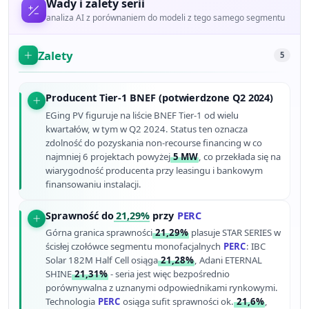
Wady i zalety serii
analiza AI z porównaniem do modeli z tego samego segmentu
Zalety
5
Producent Tier-1 BNEF (potwierdzone Q2 2024)
EGing PV figuruje na liście BNEF Tier-1 od wielu
kwartałów, w tym w Q2 2024. Status ten oznacza
zdolność do pozyskania non-recourse financing w co
najmniej 6 projektach powyżej
5 MW
, co przekłada się na
wiarygodność producenta przy leasingu i bankowym
finansowaniu instalacji.
Sprawność do
21,29%
przy
PERC
Górna granica sprawności
21,29%
plasuje STAR SERIES w
ścisłej czołówce segmentu monofacjalnych
PERC
: IBC
Solar 182M Half Cell osiąga
21,28%
, Adani ETERNAL
SHINE
21,31%
- seria jest więc bezpośrednio
porównywalna z uznanymi odpowiednikami rynkowymi.
Technologia
PERC
osiąga sufit sprawności ok.
21,6%
,