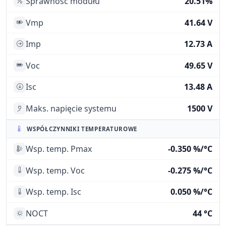
Sprawność modułu
20.51%
Vmp
41.64 V
Imp
12.73 A
Voc
49.65 V
Isc
13.48 A
Maks. napięcie systemu
1500 V
WSPÓŁCZYNNIKI TEMPERATUROWE
Wsp. temp. Pmax
-0.350 %/°C
Wsp. temp. Voc
-0.275 %/°C
Wsp. temp. Isc
0.050 %/°C
NOCT
44 °C