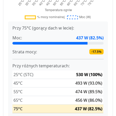
Przy 75°C (gorący dach w lecie):
Moc:
437 W (82.5%)
Strata mocy:
-17.5%
Przy różnych temperaturach:
25°C (STC)
530 W (100%)
45°C
493 W (93.0%)
55°C
474 W (89.5%)
65°C
456 W (86.0%)
75°C
437 W (82.5%)