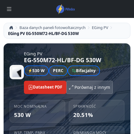
Baza danych paneli fotowoltaicznych
EGing PV
EGing PV EG-550M72-HL/BF-DG 530W
EGing PV
EG-550M72-HL/BF-DG 530W
530 W
PERC
Bifacjalny
Datasheet PDF
Porównaj z innym
MOC NOMINALNA
SPRAWNOŚĆ
530 W
20.51%
WSP. TEMP. PMAX
GWARANCJA MOCY