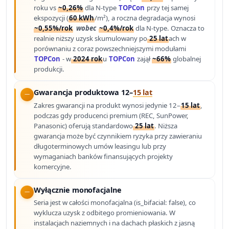
roku vs
~0,26%
dla N-type
TOPCon
przy tej samej
ekspozycji (
60 kWh
/m²), a roczna degradacja wynosi
~0,55%/rok
wobec
~0,4%/rok
dla N-type. Oznacza to
realnie niższy uzysk skumulowany po
25 lat
ach w
porównaniu z coraz powszechniejszymi modułami
TOPCon
- w
2024 rok
u
TOPCon
zajął
~66%
globalnej
produkcji.
Gwarancja produktowa 12–
15 lat
Zakres gwarancji na produkt wynosi jedynie 12–
15 lat
,
podczas gdy producenci premium (REC, SunPower,
Panasonic) oferują standardowo
25 lat
. Niższa
gwarancja może być czynnikiem ryzyka przy zawieraniu
długoterminowych umów leasingu lub przy
wymaganiach banków finansujących projekty
komercyjne.
Wyłącznie monofacjalne
Seria jest w całości monofacjalna (is_bifacial: false), co
wyklucza uzysk z odbitego promieniowania. W
instalacjach naziemnych i na dachach płaskich z jasną