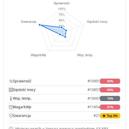
Sprawność
#10901
80%
Gęstość mocy
#10857
80%
Wsp. temp.
#10047
74%
Waga/kWp
#11854
87%
Gwarancja
#21
Top 0%
Wyższy wynik = lepsza pozycja względem 13,581