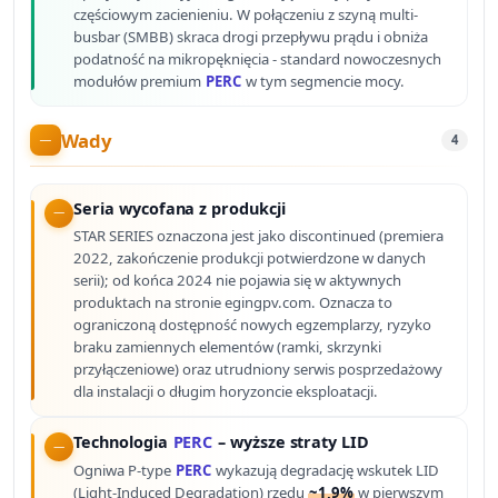
częściowym zacienieniu. W połączeniu z szyną multi-
busbar (SMBB) skraca drogi przepływu prądu i obniża
podatność na mikropęknięcia - standard nowoczesnych
modułów premium
PERC
w tym segmencie mocy.
Wady
4
Seria wycofana z produkcji
STAR SERIES oznaczona jest jako discontinued (premiera
2022, zakończenie produkcji potwierdzone w danych
serii); od końca 2024 nie pojawia się w aktywnych
produktach na stronie egingpv.com. Oznacza to
ograniczoną dostępność nowych egzemplarzy, ryzyko
braku zamiennych elementów (ramki, skrzynki
przyłączeniowe) oraz utrudniony serwis posprzedażowy
dla instalacji o długim horyzoncie eksploatacji.
Technologia
PERC
– wyższe straty LID
Ogniwa P-type
PERC
wykazują degradację wskutek LID
(Light-Induced Degradation) rzędu
~1,9%
w pierwszym