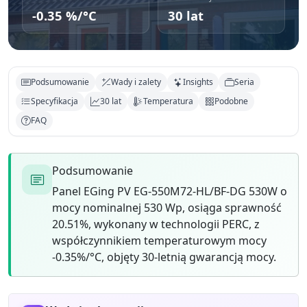
-0.35 %/°C
30 lat
Podsumowanie
Wady i zalety
Insights
Seria
Specyfikacja
30 lat
Temperatura
Podobne
FAQ
Podsumowanie
Panel EGing PV EG-550M72-HL/BF-DG 530W o
mocy nominalnej 530 Wp, osiąga sprawność
20.51%, wykonany w technologii PERC, z
współczynnikiem temperaturowym mocy
-0.35%/°C, objęty 30-letnią gwarancją mocy.