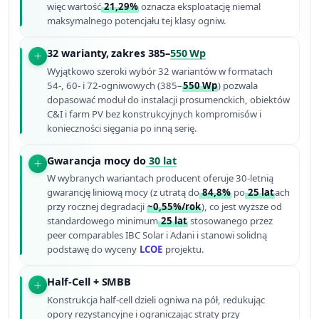
więc wartość
21,29%
oznacza eksploatację niemal
maksymalnego potencjału tej klasy ogniw.
32 warianty, zakres 385–
550 Wp
Wyjątkowo szeroki wybór 32 wariantów w formatach
54-, 60- i 72-ogniwowych (385–
550 Wp
) pozwala
dopasować moduł do instalacji prosumenckich, obiektów
C&I i farm PV bez konstruk­cyjnych kompromisów i
konieczności sięgania po inną serię.
Gwarancja mocy do
30 lat
W wybranych wariantach producent oferuje 30-letnią
gwarancję liniową mocy (z utratą do
84,8%
po
25 lat
ach
przy rocznej degradacji
~0,55%/rok
), co jest wyższe od
standardowego minimum
25 lat
stosowanego przez
peer comparables IBC Solar i Adani i stanowi solidną
podstawę do wyceny
LCOE
projektu.
Half-Cell + SMBB
Konstrukcja half-cell dzieli ogniwa na pół, redukując
opory rezystancyjne i ograniczając straty przy