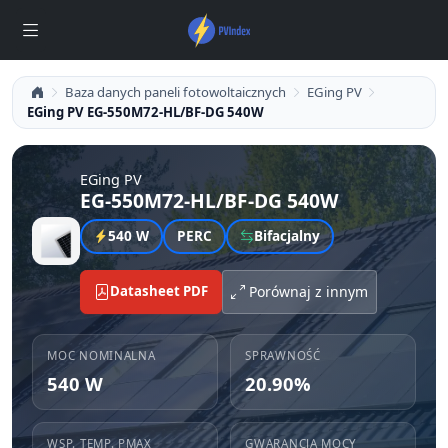
Baza danych paneli fotowoltaicznych
EGing PV
EGing PV EG-550M72-HL/BF-DG 540W
EGing PV
EG-550M72-HL/BF-DG 540W
540 W
PERC
Bifacjalny
Datasheet PDF
Porównaj z innym
MOC NOMINALNA
SPRAWNOŚĆ
540 W
20.90%
WSP. TEMP. PMAX
GWARANCJA MOCY