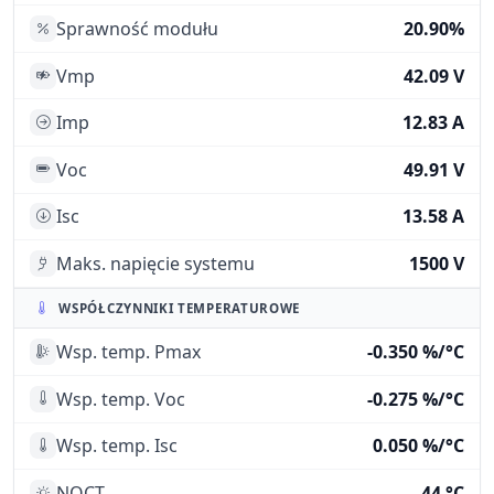
Sprawność modułu
20.90%
Vmp
42.09 V
Imp
12.83 A
Voc
49.91 V
Isc
13.58 A
Maks. napięcie systemu
1500 V
WSPÓŁCZYNNIKI TEMPERATUROWE
Wsp. temp. Pmax
-0.350 %/°C
Wsp. temp. Voc
-0.275 %/°C
Wsp. temp. Isc
0.050 %/°C
NOCT
44 °C