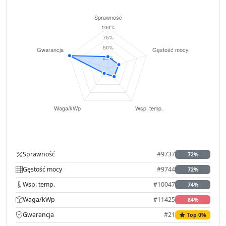
Sprawność
#9737
72%
Gęstość mocy
#9744
72%
Wsp. temp.
#10047
74%
Waga/kWp
#11425
84%
Gwarancja
#21
Top 0%