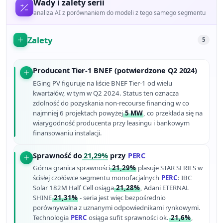
Wady i zalety serii
analiza AI z porównaniem do modeli z tego samego segmentu
Zalety
5
Producent Tier-1 BNEF (potwierdzone Q2 2024)
EGing PV figuruje na liście BNEF Tier-1 od wielu
kwartałów, w tym w Q2 2024. Status ten oznacza
zdolność do pozyskania non-recourse financing w co
najmniej 6 projektach powyżej
5 MW
, co przekłada się na
wiarygodność producenta przy leasingu i bankowym
finansowaniu instalacji.
Sprawność do
21,29%
przy
PERC
Górna granica sprawności
21,29%
plasuje STAR SERIES w
ścisłej czołówce segmentu monofacjalnych
PERC
: IBC
Solar 182M Half Cell osiąga
21,28%
, Adani ETERNAL
SHINE
21,31%
- seria jest więc bezpośrednio
porównywalna z uznanymi odpowiednikami rynkowymi.
Technologia
PERC
osiąga sufit sprawności ok.
21,6%
,