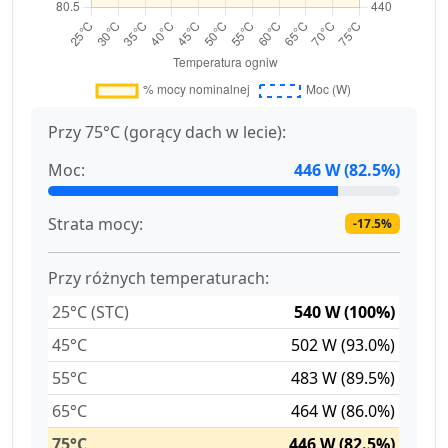
Przy 75°C (gorący dach w lecie):
Moc:
446 W (82.5%)
Strata mocy:
-17.5%
Przy różnych temperaturach:
25°C (STC)
540 W (100%)
45°C
502 W (93.0%)
55°C
483 W (89.5%)
65°C
464 W (86.0%)
75°C
446 W (82.5%)