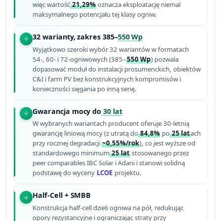
więc wartość
21,29%
oznacza eksploatację niemal
maksymalnego potencjału tej klasy ogniw.
32 warianty, zakres 385–
550 Wp
Wyjątkowo szeroki wybór 32 wariantów w formatach
54-, 60- i 72-ogniwowych (385–
550 Wp
) pozwala
dopasować moduł do instalacji prosumenckich, obiektów
C&I i farm PV bez konstruk­cyjnych kompromisów i
konieczności sięgania po inną serię.
Gwarancja mocy do
30 lat
W wybranych wariantach producent oferuje 30-letnią
gwarancję liniową mocy (z utratą do
84,8%
po
25 lat
ach
przy rocznej degradacji
~0,55%/rok
), co jest wyższe od
standardowego minimum
25 lat
stosowanego przez
peer comparables IBC Solar i Adani i stanowi solidną
podstawę do wyceny
LCOE
projektu.
Half-Cell + SMBB
Konstrukcja half-cell dzieli ogniwa na pół, redukując
opory rezystancyjne i ograniczając straty przy