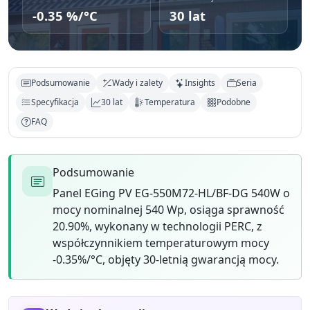
-0.35 %/°C
30 lat
Podsumowanie
Wady i zalety
Insights
Seria
Specyfikacja
30 lat
Temperatura
Podobne
FAQ
Podsumowanie
Panel EGing PV EG-550M72-HL/BF-DG 540W o
mocy nominalnej 540 Wp, osiąga sprawność
20.90%, wykonany w technologii PERC, z
współczynnikiem temperaturowym mocy
-0.35%/°C, objęty 30-letnią gwarancją mocy.