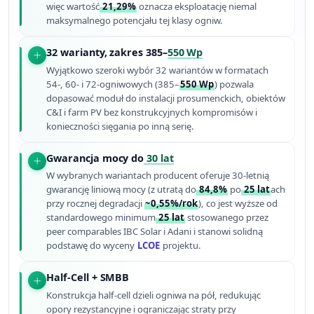
więc wartość
21,29%
oznacza eksploatację niemal
maksymalnego potencjału tej klasy ogniw.
32 warianty, zakres 385–
550 Wp
Wyjątkowo szeroki wybór 32 wariantów w formatach
54-, 60- i 72-ogniwowych (385–
550 Wp
) pozwala
dopasować moduł do instalacji prosumenckich, obiektów
C&I i farm PV bez konstruk­cyjnych kompromisów i
konieczności sięgania po inną serię.
Gwarancja mocy do
30 lat
W wybranych wariantach producent oferuje 30-letnią
gwarancję liniową mocy (z utratą do
84,8%
po
25 lat
ach
przy rocznej degradacji
~0,55%/rok
), co jest wyższe od
standardowego minimum
25 lat
stosowanego przez
peer comparables IBC Solar i Adani i stanowi solidną
podstawę do wyceny
LCOE
projektu.
Half-Cell + SMBB
Konstrukcja half-cell dzieli ogniwa na pół, redukując
opory rezystancyjne i ograniczając straty przy