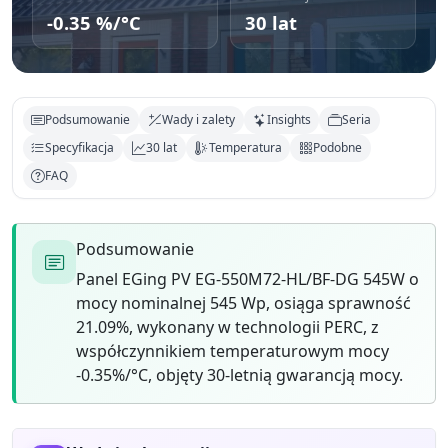
-0.35 %/°C
30 lat
Podsumowanie
Wady i zalety
Insights
Seria
Specyfikacja
30 lat
Temperatura
Podobne
FAQ
Podsumowanie
Panel EGing PV EG-550M72-HL/BF-DG 545W o
mocy nominalnej 545 Wp, osiąga sprawność
21.09%, wykonany w technologii PERC, z
współczynnikiem temperaturowym mocy
-0.35%/°C, objęty 30-letnią gwarancją mocy.