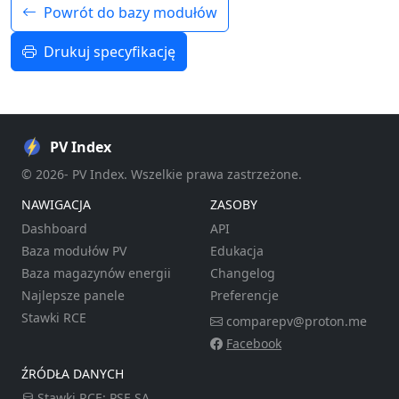
Powrót do bazy modułów
Drukuj specyfikację
PV Index
© 2026- PV Index. Wszelkie prawa zastrzeżone.
NAWIGACJA
ZASOBY
Dashboard
API
Baza modułów PV
Edukacja
Baza magazynów energii
Changelog
Najlepsze panele
Preferencje
Stawki RCE
comparepv@proton.me
Facebook
ŹRÓDŁA DANYCH
Stawki RCE:
PSE SA