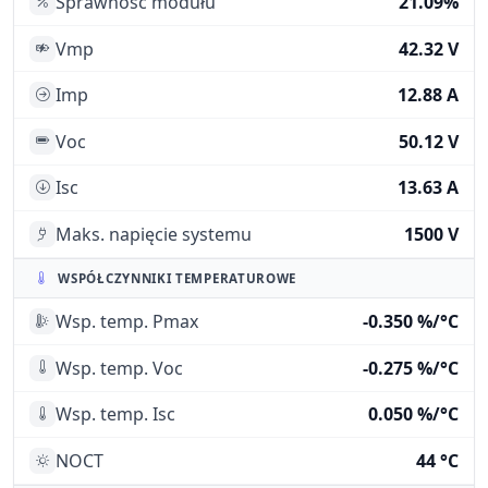
Sprawność modułu
21.09%
Vmp
42.32 V
Imp
12.88 A
Voc
50.12 V
Isc
13.63 A
Maks. napięcie systemu
1500 V
WSPÓŁCZYNNIKI TEMPERATUROWE
Wsp. temp. Pmax
-0.350 %/°C
Wsp. temp. Voc
-0.275 %/°C
Wsp. temp. Isc
0.050 %/°C
NOCT
44 °C