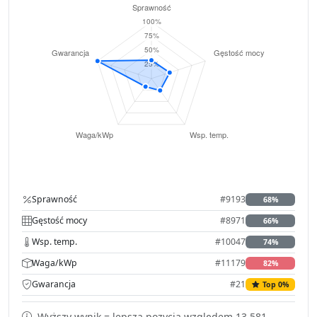
Sprawność
#9193
68%
Gęstość mocy
#8971
66%
Wsp. temp.
#10047
74%
Waga/kWp
#11179
82%
Gwarancja
#21
Top 0%
Wyższy wynik = lepsza pozycja względem 13,581