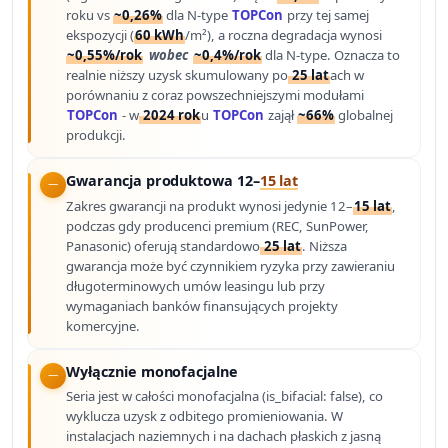
roku vs
~0,26%
dla N-type
TOPCon
przy tej samej
ekspozycji (
60 kWh
/m²), a roczna degradacja wynosi
~0,55%/rok
wobec
~0,4%/rok
dla N-type. Oznacza to
realnie niższy uzysk skumulowany po
25 lat
ach w
porównaniu z coraz powszechniejszymi modułami
TOPCon
- w
2024 rok
u
TOPCon
zajął
~66%
globalnej
produkcji.
Gwarancja produktowa 12–
15 lat
Zakres gwarancji na produkt wynosi jedynie 12–
15 lat
,
podczas gdy producenci premium (REC, SunPower,
Panasonic) oferują standardowo
25 lat
. Niższa
gwarancja może być czynnikiem ryzyka przy zawieraniu
długoterminowych umów leasingu lub przy
wymaganiach banków finansujących projekty
komercyjne.
Wyłącznie monofacjalne
Seria jest w całości monofacjalna (is_bifacial: false), co
wyklucza uzysk z odbitego promieniowania. W
instalacjach naziemnych i na dachach płaskich z jasną