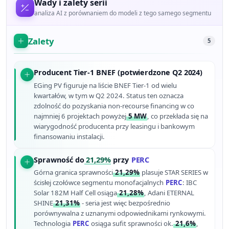
Wady i zalety serii
analiza AI z porównaniem do modeli z tego samego segmentu
Zalety
5
Producent Tier-1 BNEF (potwierdzone Q2 2024)
EGing PV figuruje na liście BNEF Tier-1 od wielu
kwartałów, w tym w Q2 2024. Status ten oznacza
zdolność do pozyskania non-recourse financing w co
najmniej 6 projektach powyżej
5 MW
, co przekłada się na
wiarygodność producenta przy leasingu i bankowym
finansowaniu instalacji.
Sprawność do
21,29%
przy
PERC
Górna granica sprawności
21,29%
plasuje STAR SERIES w
ścisłej czołówce segmentu monofacjalnych
PERC
: IBC
Solar 182M Half Cell osiąga
21,28%
, Adani ETERNAL
SHINE
21,31%
- seria jest więc bezpośrednio
porównywalna z uznanymi odpowiednikami rynkowymi.
Technologia
PERC
osiąga sufit sprawności ok.
21,6%
,