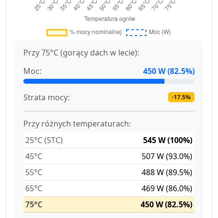
Przy 75°C (gorący dach w lecie):
Moc:
450 W (82.5%)
Strata mocy:
-17.5%
Przy różnych temperaturach:
25°C (STC)
545 W (100%)
45°C
507 W (93.0%)
55°C
488 W (89.5%)
65°C
469 W (86.0%)
75°C
450 W (82.5%)