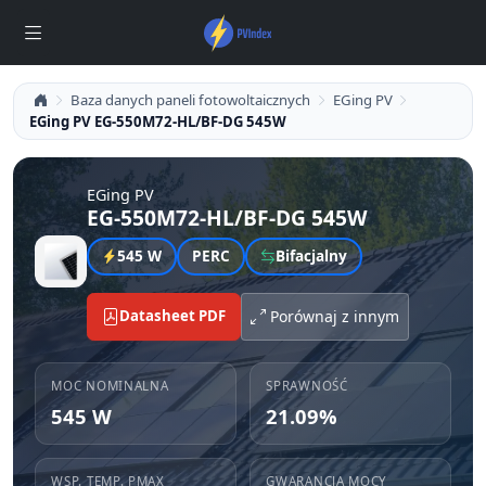
Baza danych paneli fotowoltaicznych
EGing PV
EGing PV EG-550M72-HL/BF-DG 545W
EGing PV
EG-550M72-HL/BF-DG 545W
545 W
PERC
Bifacjalny
Datasheet PDF
Porównaj z innym
MOC NOMINALNA
SPRAWNOŚĆ
545 W
21.09%
WSP. TEMP. PMAX
GWARANCJA MOCY