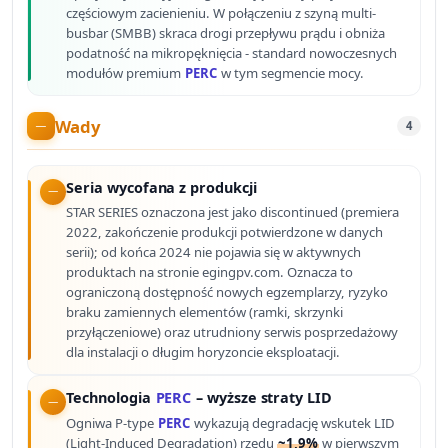
częściowym zacienieniu. W połączeniu z szyną multi-
busbar (SMBB) skraca drogi przepływu prądu i obniża
podatność na mikropęknięcia - standard nowoczesnych
modułów premium
PERC
w tym segmencie mocy.
Wady
4
Seria wycofana z produkcji
STAR SERIES oznaczona jest jako discontinued (premiera
2022, zakończenie produkcji potwierdzone w danych
serii); od końca 2024 nie pojawia się w aktywnych
produktach na stronie egingpv.com. Oznacza to
ograniczoną dostępność nowych egzemplarzy, ryzyko
braku zamiennych elementów (ramki, skrzynki
przyłączeniowe) oraz utrudniony serwis posprzedażowy
dla instalacji o długim horyzoncie eksploatacji.
Technologia
PERC
– wyższe straty LID
Ogniwa P-type
PERC
wykazują degradację wskutek LID
(Light-Induced Degradation) rzędu
~1,9%
w pierwszym