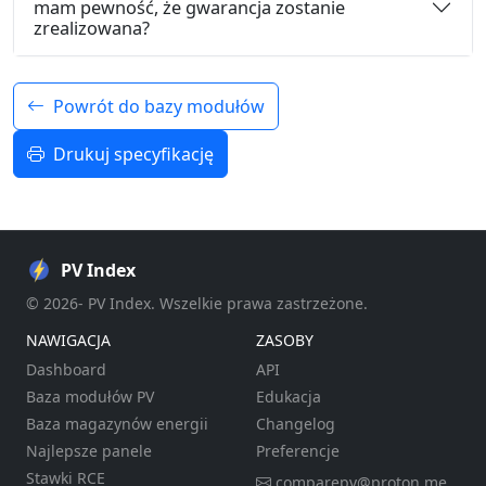
mam pewność, że gwarancja zostanie
zrealizowana?
Powrót do bazy modułów
Drukuj specyfikację
PV Index
© 2026- PV Index. Wszelkie prawa zastrzeżone.
NAWIGACJA
ZASOBY
Dashboard
API
Baza modułów PV
Edukacja
Baza magazynów energii
Changelog
Najlepsze panele
Preferencje
Stawki RCE
comparepv@proton.me