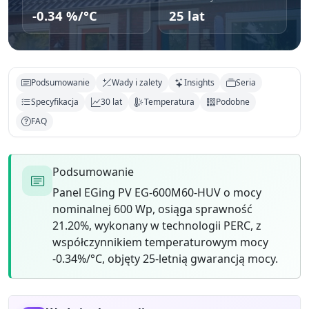
-0.34 %/°C
25 lat
Podsumowanie
Wady i zalety
Insights
Seria
Specyfikacja
30 lat
Temperatura
Podobne
FAQ
Podsumowanie
Panel EGing PV EG-600M60-HUV o mocy
nominalnej 600 Wp, osiąga sprawność
21.20%, wykonany w technologii PERC, z
współczynnikiem temperaturowym mocy
-0.34%/°C, objęty 25-letnią gwarancją mocy.