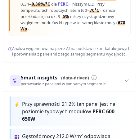
0,34–
0,36%/°C
dla
PERC
) i niższym LID. Przy
temperaturach roboczych latem (60–
70°C
) różnica
przekłada się na ok. 3–
5%
niższy uzysk godzinowy
względem modułów N-type w tej samej klasie mocy (
670
Wp
).
Analiza wygenerowana przez AI na podstawie kart katalogowych
i porównania z panelami z tego samego segmentu wydajności.
Smart insights
(data-driven)
porównanie z panelami w tym samym segmencie
Przy sprawności 21.2% ten panel jest na
poziomie typowych modułów
PERC 600-
650W
Gęstość mocy 212.0 W/m² odpowiada