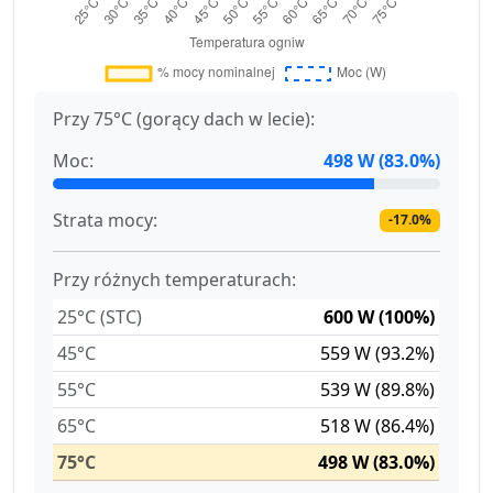
Przy 75°C (gorący dach w lecie):
Moc:
498 W (83.0%)
Strata mocy:
-17.0%
Przy różnych temperaturach:
25°C (STC)
600 W (100%)
45°C
559 W (93.2%)
55°C
539 W (89.8%)
65°C
518 W (86.4%)
75°C
498 W (83.0%)