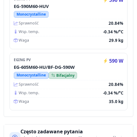
EG-590M60-HUV
Monocrystalline
20.84%
Sprawność
-0.34 %/°C
Wsp. temp.
29.9 kg
Waga
EGING PV
590 W
EG-605M60-HU/BF-DG-590W
Monocrystalline
Bifacjalny
20.84%
Sprawność
-0.34 %/°C
Wsp. temp.
35.0 kg
Waga
Często zadawane pytania