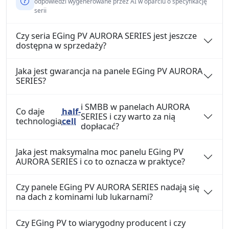
odpowiedzi wygenerowane przez AI w oparciu o specyfikację
serii
Czy seria EGing PV AURORA SERIES jest jeszcze
dostępna w sprzedaży?
Jaka jest gwarancja na panele EGing PV AURORA
SERIES?
i SMBB w panelach AURORA
Co daje
half-
SERIES i czy warto za nią
technologia
cell
dopłacać?
Jaka jest maksymalna moc panelu EGing PV
AURORA SERIES i co to oznacza w praktyce?
Czy panele EGing PV AURORA SERIES nadają się
na dach z kominami lub lukarnami?
Czy EGing PV to wiarygodny producent i czy