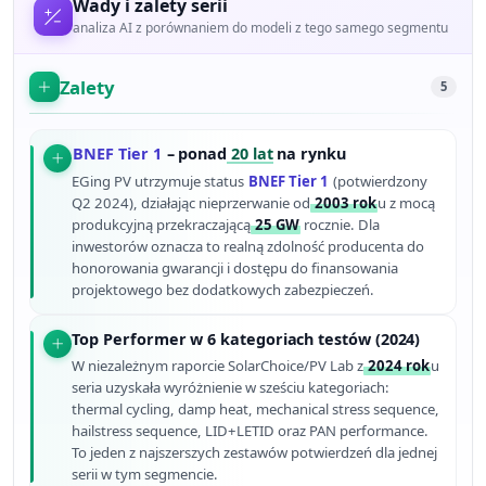
Wady i zalety serii
analiza AI z porównaniem do modeli z tego samego segmentu
Zalety
5
BNEF Tier 1
– ponad
20 lat
na rynku
EGing PV utrzymuje status
BNEF Tier 1
(potwierdzony
Q2 2024), działając nieprzerwanie od
2003 rok
u z mocą
produkcyjną przekraczającą
25 GW
rocznie. Dla
inwestorów oznacza to realną zdolność producenta do
honorowania gwarancji i dostępu do finansowania
projektowego bez dodatkowych zabezpieczeń.
Top Performer w 6 kategoriach testów (2024)
W niezależnym raporcie SolarChoice/PV Lab z
2024 rok
u
seria uzyskała wyróżnienie w sześciu kategoriach:
thermal cycling, damp heat, mechanical stress sequence,
hailstress sequence, LID+LETID oraz PAN performance.
To jeden z najszerszych zestawów potwierdzeń dla jednej
serii w tym segmencie.