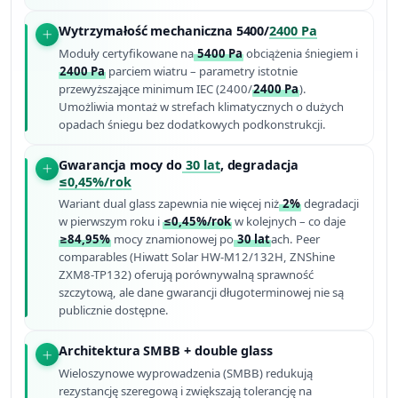
Wytrzymałość mechaniczna 5400/
2400 Pa
Moduły certyfikowane na
5400 Pa
obciążenia śniegiem i
2400 Pa
parciem wiatru – parametry istotnie
przewyższające minimum IEC (2400/
2400 Pa
).
Umożliwia montaż w strefach klimatycznych o dużych
opadach śniegu bez dodatkowych podkonstrukcji.
Gwarancja mocy do
30 lat
, degradacja
≤0,45%/rok
Wariant dual glass zapewnia nie więcej niż
2%
degradacji
w pierwszym roku i
≤0,45%/rok
w kolejnych – co daje
≥84,95%
mocy znamionowej po
30 lat
ach. Peer
comparables (Hiwatt Solar HW-M12/132H, ZNShine
ZXM8-TP132) oferują porównywalną sprawność
szczytową, ale dane gwarancji długoterminowej nie są
publicznie dostępne.
Architektura SMBB + double glass
Wieloszynowe wyprowadzenia (SMBB) redukują
rezystancję szeregową i zwiększają tolerancję na