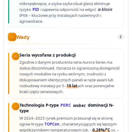
mikropęknięcia, a szyba-szyba (dual glass) eliminuje
ryzyko
PID
i zapewnia odporność na wilgoć
w klasie
IP68 – kluczowe przy instalacjach naziemnych i
agrowoltaice.
Wady
2
Seria wycofana z produkcji
Zgodnie z danymi producenta seria Aurora Series ma
status discontinued. Oznacza to ograniczoną dostępność
nowych modułów na rynku wtórnym, trudności z
dokupowaniem identycznych paneli w razie awarii lub
rozbudowy instalacji po 5–
10 lat
ach oraz potencjalne
braki części serwisowych.
Technologia P-type
PERC
wobec
dominacji N-
type
W 2024–2025 rynek premium przesunął się w stronę
ogniw N-type
TOPCon
, charakteryzujących się lepszym
współczynnikiem temperaturowym (ok. –
0,28%/°C
vs. –