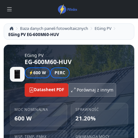
Baza danych paneli fotowoltaicznych
EGing PV
EGing PV EG-600M60-HUV
EGing PV
EG-600M60-HUV
600 W
PERC
Datasheet PDF
Porównaj z innym
MOC NOMINALNA
SPRAWNOŚĆ
600 W
21.20%
WSP. TEMP. PMAX
GWARANCJA MOCY