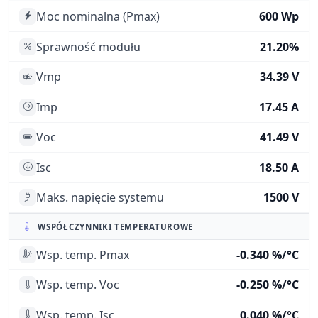
Moc nominalna (Pmax)
600 Wp
Sprawność modułu
21.20%
Vmp
34.39 V
Imp
17.45 A
Voc
41.49 V
Isc
18.50 A
Maks. napięcie systemu
1500 V
WSPÓŁCZYNNIKI TEMPERATUROWE
Wsp. temp. Pmax
-0.340 %/°C
Wsp. temp. Voc
-0.250 %/°C
Wsp. temp. Isc
0.040 %/°C