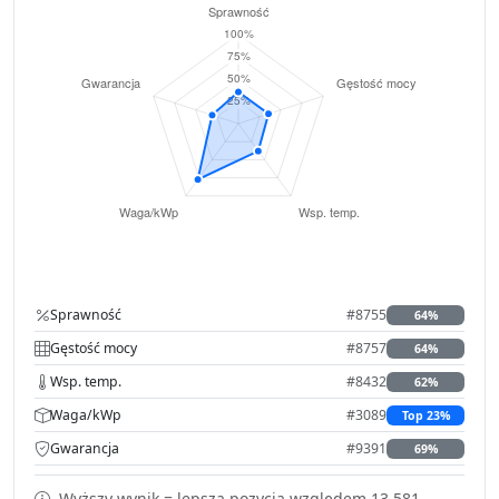
Sprawność
#8755
64%
Gęstość mocy
#8757
64%
Wsp. temp.
#8432
62%
Waga/kWp
#3089
Top 23%
Gwarancja
#9391
69%
Wyższy wynik = lepsza pozycja względem 13,581