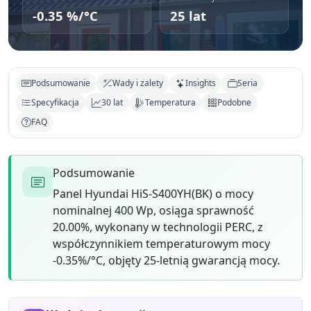
-0.35 %/°C
25 lat
Podsumowanie
Wady i zalety
Insights
Seria
Specyfikacja
30 lat
Temperatura
Podobne
FAQ
Podsumowanie
Panel Hyundai HiS-S400YH(BK) o mocy
nominalnej 400 Wp, osiąga sprawność
20.00%, wykonany w technologii PERC, z
współczynnikiem temperaturowym mocy
-0.35%/°C, objęty 25-letnią gwarancją mocy.