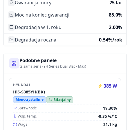
Gwarancja mocy
25 lat
Moc na koniec gwarancji
85.0%
Degradacja w 1. roku
2.00%
Degradacja roczna
0.54%/rok
Podobne panele
ta sama seria (YH Series Dual Black Max)
HYUNDAI
385 W
HiS-S385YH(BK)
Monocrystalline
Bifacjalny
19.30%
Sprawność
-0.35 %/°C
Wsp. temp.
21.1 kg
Waga