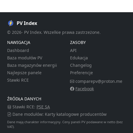
PV Index
© 2026- PV Index. Wszelkie prawa zastrzeżone.
NAWIGACJA
ZASOBY
Dashboard
API
Baza modułów PV
Edukacja
Baza magazynów energii
Changelog
Najlepsze panele
Preferencje
Stawki RCE
comparepv@proton.me
Facebook
ŹRÓDŁA DANYCH
Stawki RCE:
PSE SA
Dane modułów: Karty katalogowe producentów
Dane mają charakter informacyjny. Ceny paneli PV podawane w netto (bez
VAT).