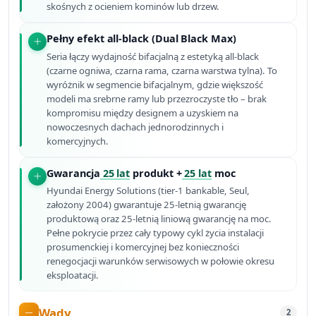
skośnych z ocieniem kominów lub drzew.
Pełny efekt all-black (Dual Black Max)
Seria łączy wydajność bifacjalną z estetyką all-black
(czarne ogniwa, czarna rama, czarna warstwa tylna). To
wyróżnik w segmencie bifacjalnym, gdzie większość
modeli ma srebrne ramy lub przezroczyste tło – brak
kompromisu między designem a uzyskiem na
nowoczesnych dachach jednorodzinnych i
komercyjnych.
Gwarancja
25 lat
produkt +
25 lat
moc
Hyundai Energy Solutions (tier-1 bankable, Seul,
założony 2004) gwarantuje 25-letnią gwarancję
produktową oraz 25-letnią liniową gwarancję na moc.
Pełne pokrycie przez cały typowy cykl życia instalacji
prosumenckiej i komercyjnej bez konieczności
renegocjacji warunków serwisowych w połowie okresu
eksploatacji.
Wady
2