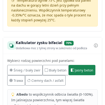
Temperatura ogniw 75°C jest typowa dla paneli
na dachu w gorący letni dzień przy pełnym
nasłonecznieniu. Współczynnik temperaturowy
-0.35%/°C
oznacza, że moc spada o tyle procent na
każdy stopień powyżej 25°C.
Kalkulator zysku bifacial
70%
dodatkowa moc z tylnej strony w zależności od podłoża
Wybierz rodzaj powierzchni pod panelami:
Śnieg / biały żwir
Biały beton
Jasny beton
Trawa
Ciemny dach / asfalt
Albedo
to współczynnik odbicia światła (0-100%).
Im jaśniejsza powierzchnia, tym więcej światła