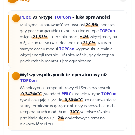
PERC
vs N-type
TOPCon
– luka sprawności
Maksymalna sprawność serii wynosi
20,5%
, podczas
gdy peer comparable Luxor Eco Line N-type
TOPCon
osiąga
21,33%
(+0,83 pkt proc.,
~4%
więcej mocy na
m²), a Sunket SKT410 dochodzi do
21,0%
. Na tym
samym dachu moduł
TOPCon
wyprodukuje realnie
więcej energii rocznie – różnica rośnie, gdy dostępna
powierzchnia montażu jest ograniczona.
Wyższy współczynnik temperaturowy niż
TOPCon
Współczynnik temperaturowy YH Series wynosi ok.
-0,347%/°C
(standard
PERC
). Panele N-type
TOPCon
rywali osiągają -0,28 do
-0,30%/°C
, co oznacza niższe
straty termiczne w gorące dni. Przy typowych letnich
temperaturach modułu 60–
70°C
w Polsce różnica
przekłada się na 1,5–
2%
dodatkowych strat na
niekorzyść serii YH.