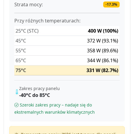
Strata mocy:
-17.3%
Przy różnych temperaturach:
25°C (STC)
400 W (100%)
45°C
372 W (93.1%)
55°C
358 W (89.6%)
65°C
344 W (86.1%)
75°C
331 W (82.7%)
Zakres pracy panelu
-40°C do 85°C
Szeroki zakres pracy – nadaje się do
ekstremalnych warunków klimatycznych