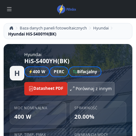
Baza danych paneli fotowoltaicznych
Hyundai
Hyundai HiS-S400YH(BK)
Hyundai
HiS-S400YH(BK)
H
400 W
PERC
Bifacjalny
Datasheet PDF
Porównaj z innym
MOC NOMINALNA
SPRAWNOŚĆ
400 W
20.00%
WSP. TEMP. PMAX
GWARANCJA MOCY