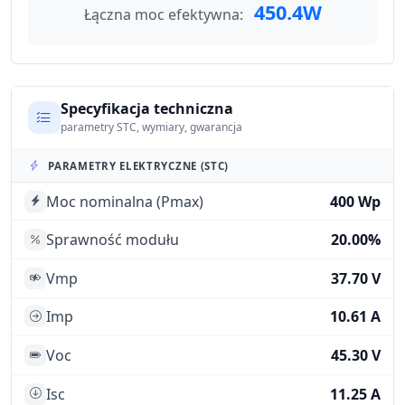
450.4W
Łączna moc efektywna:
Specyfikacja techniczna
parametry STC, wymiary, gwarancja
PARAMETRY ELEKTRYCZNE (STC)
Moc nominalna (Pmax)
400 Wp
Sprawność modułu
20.00%
Vmp
37.70 V
Imp
10.61 A
Voc
45.30 V
Isc
11.25 A