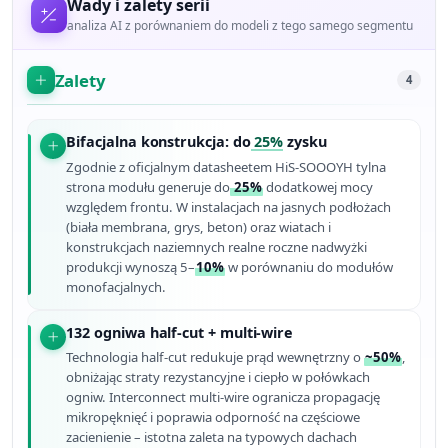
Wady i zalety serii
analiza AI z porównaniem do modeli z tego samego segmentu
Zalety
4
Bifacjalna konstrukcja: do
25%
zysku
Zgodnie z oficjalnym datasheetem HiS-SOOOYH tylna
strona modułu generuje do
25%
dodatkowej mocy
względem frontu. W instalacjach na jasnych podłożach
(biała membrana, grys, beton) oraz wiatach i
konstrukcjach naziemnych realne roczne nadwyżki
produkcji wynoszą 5–
10%
w porównaniu do modułów
monofacjalnych.
132 ogniwa half-cut + multi-wire
Technologia half-cut redukuje prąd wewnętrzny o
~50%
,
obniżając straty rezystancyjne i ciepło w połówkach
ogniw. Interconnect multi-wire ogranicza propagację
mikropęknięć i poprawia odporność na częściowe
zacienienie – istotna zaleta na typowych dachach