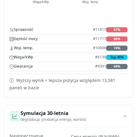
Sprawność
#11817
87%
Gęstość mocy
#11717
86%
Wsp. temp.
#10006
74%
Waga/kWp
#6139
Top 45%
Gwarancja
#9391
69%
Wyższy wynik = lepsza pozycja względem 13,581
paneli w bazie
Symulacja 30-letnia
degradacja, produkcja energii, wartość
Nasłonecznienie
Cena energii (PLN/kWh)