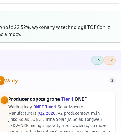
wność 22.52%, wykonany w technologii TOPCon, z
cją mocy.
5
2
Wady
2
Producent spoza grona
Tier 1
BNEF
Według listy
BNEF Tier 1
Solar Module
Manufacturers (
Q2 2026
, 42 producentów, m.in.
Jinko Solar, LONGi, Trina Solar, JA Solar, Tongwei)
LEDVANCE nie figuruje w tym zestawieniu, co może
ograniczać bankowalność projektu przy finansowaniu