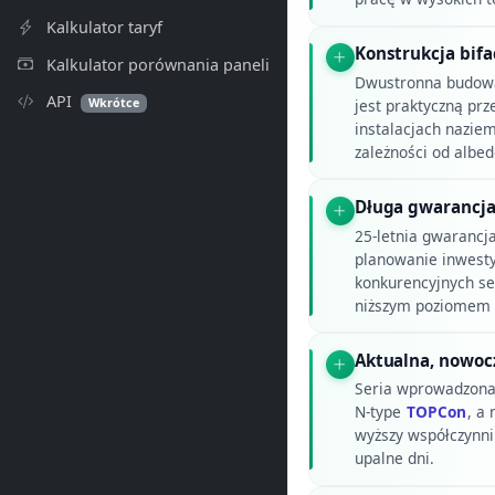
Kalkulator taryf
Konstrukcja bifa
Kalkulator porównania paneli
Dwustronna budowa 
API
Wkrótce
jest praktyczną pr
instalacjach naziem
zależności od albed
Długa gwarancja
25-letnia gwarancj
planowanie inwestyc
konkurencyjnych se
niższym poziomem 
Aktualna, nowoc
Seria wprowadzona
N-type
TOPCon
, a 
wyższy współczynni
upalne dni.