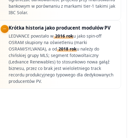
bankowym w porównaniu z markami tier-1 takimi jak
IBC Solar.
Krótka historia jako producent modułów PV
LEDVANCE powstało w
2016 rok
u jako spin-off
OSRAM skupiony na oświetleniu (marki
OSRAM/SYLVANIA), a od
2018 rok
u należy do
chińskiej grupy MLS; segment fotowoltaiczny
(Ledvance Renewables) to stosunkowo nowa gałąź
biznesu, przez co brak jest wieloletniego track
recordu produkcyjnego typowego dla dedykowanych
producentów PV.