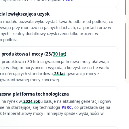
cial zwiększająca uzysk
modułu pozwala wykorzystać światło odbite od podłoża, co
zewagą przy montażu na jasnych dachach, carportach oraz w
nych - realny dodatkowy uzysk rzędu kilku procent w
o podłoża.
 produktowa i mocy (25/
30 lat
)
a produktowa i 30-letnia gwarancja liniowa mocy ułatwiają
ji w długim horyzoncie i wypadają korzystnie na tle wielu
rii oferujących standardowo
25 lat
gwarancji mocy z
gwarantowanej mocy końcowej.
zesna platforma technologiczna
 na rynek w
2024 rok
u bazuje na aktualnej generacji ogniw
nie na starzejącej się technologii
PERC
, co przekłada się na
k temperaturowy mocy i mniejszy spadek wydajności w