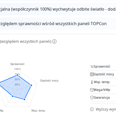
cjalna (współczynnik 100%) wychwytuje odbite światło - do
zględem sprawności wśród wszystkich paneli TOPCon
(względem wszystkich paneli)
Sprawność
Gęstość mocy
Wsp. temp.
Waga/kWp
Gwarancja
Wyższy wyni