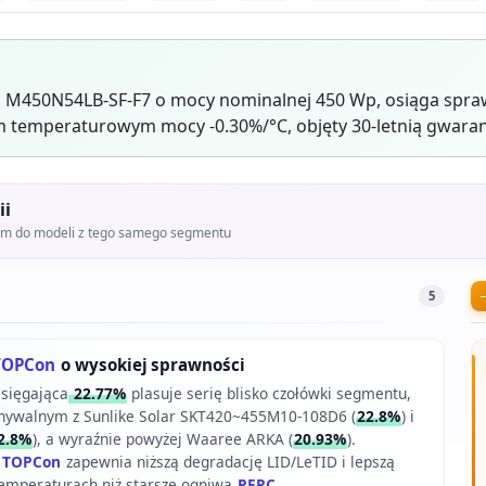
 M450N54LB-SF-F7 o mocy nominalnej 450 Wp, osiąga spra
 temperaturowym mocy -0.30%/°C, objęty 30-letnią gwaran
ii
iem do modeli z tego samego segmentu
5
TOPCon
o wysokiej sprawności
sięgająca
22.77%
plasuje serię blisko czołówki segmentu,
nywalnym z Sunlike Solar SKT420~455M10-108D6 (
22.8%
) i
2.8%
), a wyraźnie powyżej Waaree ARKA (
20.93%
).
e
TOPCon
zapewnia niższą degradację LID/LeTID i lepszą
emperaturach niż starsze ogniwa
PERC
.