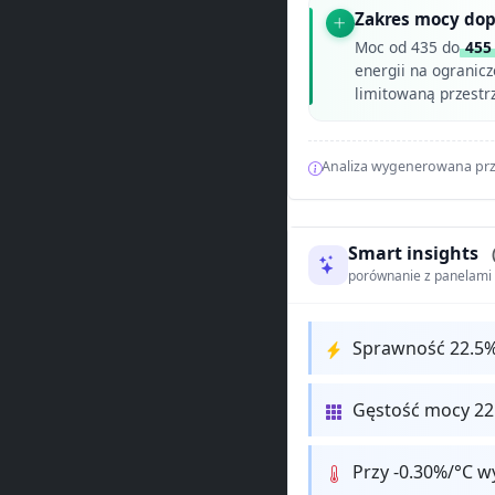
Zakres mocy dop
Moc od 435 do
455
energii na ogranicz
limitowaną przestr
Analiza wygenerowana prz
Smart insights
porównanie z panelam
Sprawność 22.5
Gęstość mocy 2
Przy -0.30%/°C w