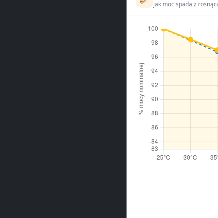
jak moc spada z rosnąc