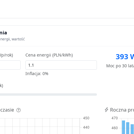
nia
nergii, wartość
393 
p/rok)
Cena energii (PLN/kWh)
Moc po 30 la
Inflacja:
0%
k)
 czasie
Roczna pr