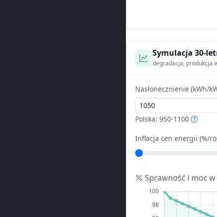
Symulacja 30-let
degradacja, produkcja e
Nasłonecznienie (kWh/kW
Polska: 950-1100
Inflacja cen energii (%/ro
Sprawność i moc w