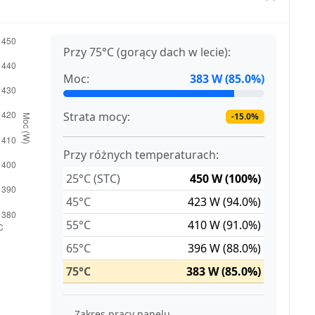
Przy 75°C (gorący dach w lecie):
Moc:
383 W (85.0%)
Strata mocy:
-15.0%
Przy różnych temperaturach:
25°C (STC)
450 W (100%)
45°C
423 W (94.0%)
55°C
410 W (91.0%)
65°C
396 W (88.0%)
75°C
383 W (85.0%)
Zakres pracy panelu