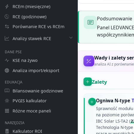
RCEm (miesięczne)
RCE (godzinowe)
Podsumowanie
Porównanie RCE vs RCEm
Panel LEDVANCE
współczynnikiem
Analizy stawek RCE
DANE PSE
Wady i zalety ser
KSE na żywo
analiza AI z porównan
Analiza import/eksport
Zalety
EDUKACJA
Bilansowanie godzinowe
Ogniwa N-type
PVGIS kalkulator
Sprawność modułu 
Różne moce paneli
na poziomie porów
IBC Solar LS-TA2 (
2
NARZĘDZIA
Technologia N-typ
Kalkulator ROI
pracę w wysokich t