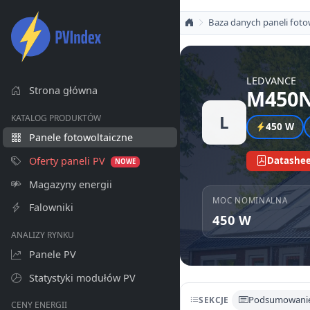
Baza danych paneli foto
LEDVANCE
Strona główna
M450N
L
KATALOG PRODUKTÓW
450 W
Panele fotowoltaiczne
Oferty paneli PV
Datashee
NOWE
Magazyny energii
MOC NOMINALNA
Falowniki
450 W
ANALIZY RYNKU
Panele PV
Statystyki modułów PV
Podsumowani
SEKCJE
CENY ENERGII