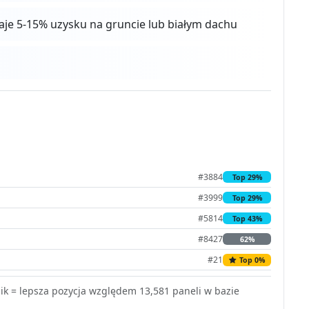
daje 5-15% uzysku na gruncie lub białym dachu
#3884
Top 29%
#3999
Top 29%
#5814
Top 43%
#8427
62%
#21
Top 0%
k = lepsza pozycja względem 13,581 paneli w bazie