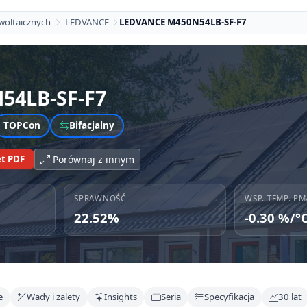
woltaicznych
LEDVANCE
LEDVANCE M450N54LB-SF-F7
54LB-SF-F7
TOPCon
Bifacjalny
t PDF
Porównaj z innym
SPRAWNOŚĆ
WSP. TEMP. PM
22.52%
-0.30 %/°
e
Wady i zalety
Insights
Seria
Specyfikacja
30 lat