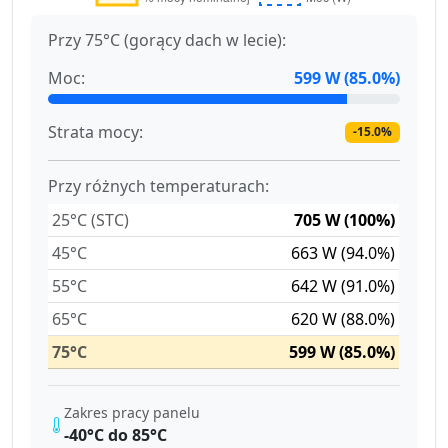
Przy 75°C (gorący dach w lecie):
Moc:
599 W (85.0%)
Strata mocy:
-15.0%
Przy różnych temperaturach:
25°C (STC)
705 W (100%)
45°C
663 W (94.0%)
55°C
642 W (91.0%)
65°C
620 W (88.0%)
75°C
599 W (85.0%)
Zakres pracy panelu
-40°C do 85°C