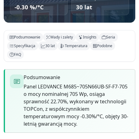
-0.30 %/°C
30 lat
Podsumowanie
Wady i zalety
Insights
Seria
Specyfikacja
30 lat
Temperatura
Podobne
FAQ
Podsumowanie
Panel LEDVANCE M685~705N66UB-SF-F7-705
o mocy nominalnej 705 Wp, osiąga
sprawność 22.70%, wykonany w technologii
TOPCon, z współczynnikiem
temperaturowym mocy -0.30%/°C, objęty 30-
letnią gwarancją mocy.