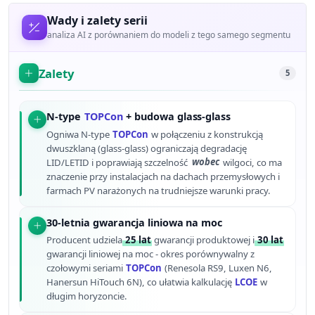
Wady i zalety serii
analiza AI z porównaniem do modeli z tego samego segmentu
Zalety
5
N-type
TOPCon
+ budowa glass-glass
Ogniwa N-type
TOPCon
w połączeniu z konstrukcją
dwuszklaną (glass-glass) ograniczają degradację
LID/LETID i poprawiają szczelność
wobec
wilgoci, co ma
znaczenie przy instalacjach na dachach przemysłowych i
farmach PV narażonych na trudniejsze warunki pracy.
30-letnia gwarancja liniowa na moc
Producent udziela
25 lat
gwarancji produktowej i
30 lat
gwarancji liniowej na moc - okres porównywalny z
czołowymi seriami
TOPCon
(Renesola RS9, Luxen N6,
Hanersun HiTouch 6N), co ułatwia kalkulację
LCOE
w
długim horyzoncie.