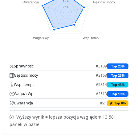
Sprawność
#3109
Top 23%
Gęstość mocy
#3163
Top 23%
Wsp. temp.
#5814
Top 43%
Waga/kWp
#2513
Top 19%
Gwarancja
#21
Top 0%
Wyższy wynik = lepsza pozycja względem 13,581
paneli w bazie