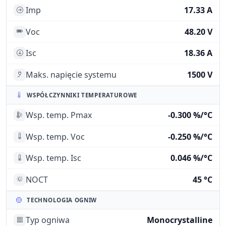
Imp
17.33 A
Voc
48.20 V
Isc
18.36 A
Maks. napięcie systemu
1500 V
WSPÓŁCZYNNIKI TEMPERATUROWE
Wsp. temp. Pmax
-0.300 %/°C
Wsp. temp. Voc
-0.250 %/°C
Wsp. temp. Isc
0.046 %/°C
NOCT
45 °C
TECHNOLOGIA OGNIW
Typ ogniwa
Monocrystalline