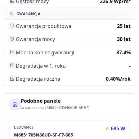
Gęstość mocy
226.9 Wp/m²
GWARANCJA
Gwarancja produktowa
25 lat
Gwarancja mocy
30 lat
Moc na koniec gwarancji
87.4%
Degradacja w 1. roku
-
Degradacja roczna
0.40%/rok
Podobne panele
ta sama seria (M685~705N66UB-SF-F7)
LEDVANCE
685 W
M685~705N66UB-SF-F7-685