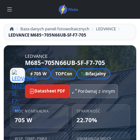
Baza danych paneli fotowoltaicznych
LEDVANCE
LEDVANCE M685~705N66UB-SF-F7-705
LEDVANCE
M685~705N66UB-SF-F7-705
705 W
TOPCon
Bifacjalny
Datasheet PDF
Porównaj z innym
MOC NOMINALNA
SPRAWNOŚĆ
705 W
22.70%
WSP. TEMP. PMAX
GWARANCJA MOCY