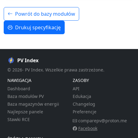
Powrót do bazy modułów
Drukuj specyfikację
PV Index
© 2026- PV Index. Wszelkie prawa zastrzeżone.
NAWIGACJA
ZASOBY
Dashboard
API
Baza modułów PV
Edukacja
Baza magazynów energii
Changelog
Najlepsze panele
Preferencje
Stawki RCE
comparepv@proton.me
Facebook