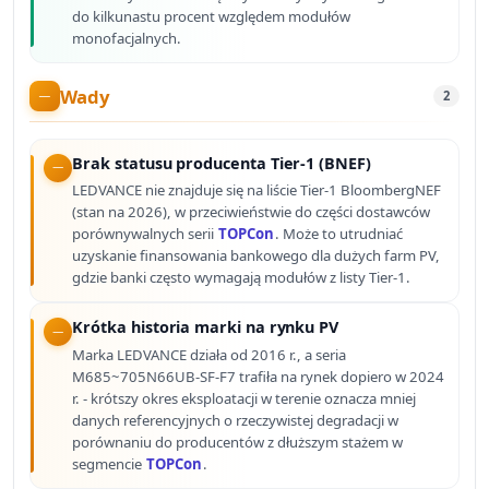
do kilkunastu procent względem modułów
monofacjalnych.
Wady
2
Brak statusu producenta Tier-1 (BNEF)
LEDVANCE nie znajduje się na liście Tier-1 BloombergNEF
(stan na 2026), w przeciwieństwie do części dostawców
porównywalnych serii
TOPCon
. Może to utrudniać
uzyskanie finansowania bankowego dla dużych farm PV,
gdzie banki często wymagają modułów z listy Tier-1.
Krótka historia marki na rynku PV
Marka LEDVANCE działa od 2016 r., a seria
M685~705N66UB-SF-F7 trafiła na rynek dopiero w 2024
r. - krótszy okres eksploatacji w terenie oznacza mniej
danych referencyjnych o rzeczywistej degradacji w
porównaniu do producentów z dłuższym stażem w
segmencie
TOPCon
.