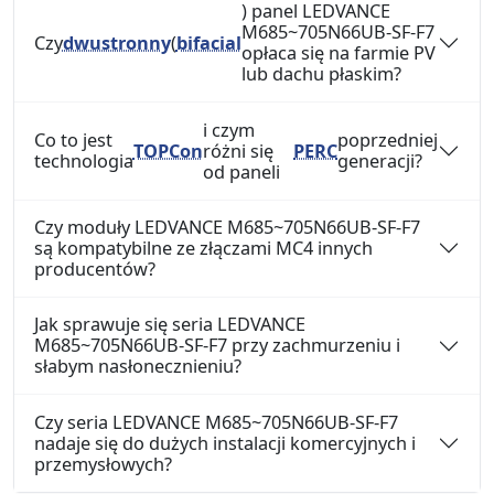
) panel LEDVANCE
M685~705N66UB-SF-F7
Czy
dwustronny
(
bifacial
opłaca się na farmie PV
lub dachu płaskim?
i czym
Co to jest
poprzedniej
TOPCon
różni się
PERC
technologia
generacji?
od paneli
Czy moduły LEDVANCE M685~705N66UB-SF-F7
są kompatybilne ze złączami MC4 innych
producentów?
Jak sprawuje się seria LEDVANCE
M685~705N66UB-SF-F7 przy zachmurzeniu i
słabym nasłonecznieniu?
Czy seria LEDVANCE M685~705N66UB-SF-F7
nadaje się do dużych instalacji komercyjnych i
przemysłowych?