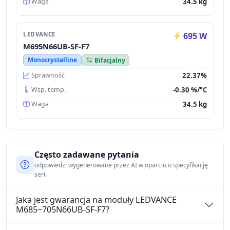
34.5 kg
Waga
LEDVANCE
695 W
M695N66UB-SF-F7
Monocrystalline
Bifacjalny
22.37%
Sprawność
-0.30 %/°C
Wsp. temp.
34.5 kg
Waga
Często zadawane pytania
odpowiedzi wygenerowane przez AI w oparciu o specyfikację
serii
Jaka jest gwarancja na moduły LEDVANCE
M685~705N66UB-SF-F7?