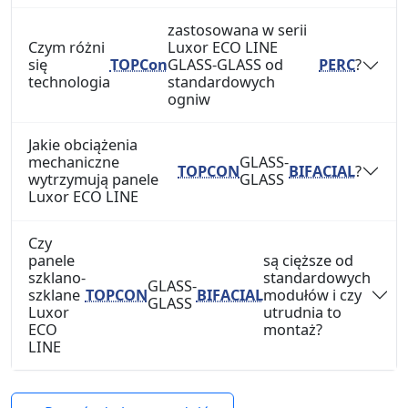
zastosowana w serii
Czym różni
Luxor ECO LINE
się
TOPCon
GLASS-GLASS od
PERC
?
technologia
standardowych
ogniw
Jakie obciążenia
mechaniczne
GLASS-
TOPCON
BIFACIAL
?
wytrzymują panele
GLASS
Luxor ECO LINE
Czy
panele
są cięższe od
szklano-
standardowych
GLASS-
szklane
TOPCON
BIFACIAL
modułów i czy
GLASS
Luxor
utrudnia to
ECO
montaż?
LINE