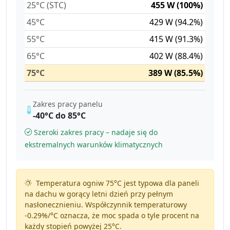
25°C (STC)
455 W (100%)
45°C
429 W (94.2%)
55°C
415 W (91.3%)
65°C
402 W (88.4%)
75°C
389 W (85.5%)
Zakres pracy panelu
-40°C do 85°C
Szeroki zakres pracy – nadaje się do
ekstremalnych warunków klimatycznych
Temperatura ogniw 75°C jest typowa dla paneli
na dachu w gorący letni dzień przy pełnym
nasłonecznieniu. Współczynnik temperaturowy
-0.29%/°C
oznacza, że moc spada o tyle procent na
każdy stopień powyżej 25°C.