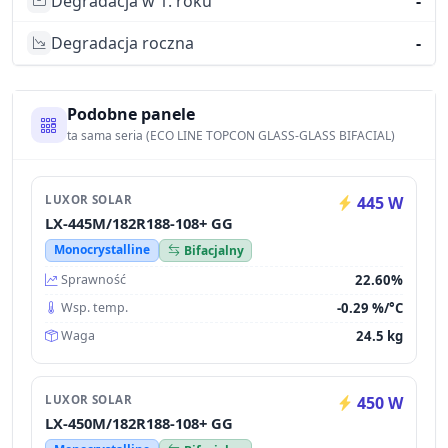
Degradacja w 1. roku
-
Degradacja roczna
-
Podobne panele
ta sama seria (ECO LINE TOPCON GLASS-GLASS BIFACIAL)
LUXOR SOLAR
445 W
LX-445M/182R188-108+ GG
Monocrystalline
Bifacjalny
22.60%
Sprawność
-0.29 %/°C
Wsp. temp.
24.5 kg
Waga
LUXOR SOLAR
450 W
LX-450M/182R188-108+ GG