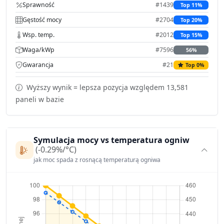
Sprawność
#1439
Top 11%
Gęstość mocy
#2704
Top 20%
Wsp. temp.
#2012
Top 15%
Waga/kWp
#7596
56%
Gwarancja
#21
Top 0%
Wyższy wynik = lepsza pozycja względem 13,581
paneli w bazie
Symulacja mocy vs temperatura ogniw
(-0.29%/°C)
jak moc spada z rosnącą temperaturą ogniwa