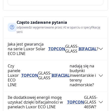
Często zadawane pytania
odpowiedzi wygenerowane przez AI w oparciu o specyfikację
serii
Jaka jest gwarancja
GLASS-
na serie Luxor Solar
TOPCON
BIFACIAL
?
GLASS
ECO LINE
Czy
nadają się na
panele
budynki
GLASS-
Luxor
TOPCON
BIFACIAL
inwentarskie i
GLASS
ECO
tereny
LINE
nadmorskie?
Ile dodatkowej energii mogę
GLASS-
uzyskać dzięki bifacjalności w
TOPCON
GLASS
panelach Luxor ECO LINE
465W?