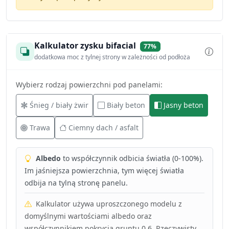
Kalkulator zysku bifacial
77%
dodatkowa moc z tylnej strony w zależności od podłoża
Wybierz rodzaj powierzchni pod panelami:
Śnieg / biały żwir
Biały beton
Jasny beton
Trawa
Ciemny dach / asfalt
Albedo
to współczynnik odbicia światła (0-100%).
Im jaśniejsza powierzchnia, tym więcej światła
odbija na tylną stronę panelu.
Kalkulator używa uproszczonego modelu z
domyślnymi wartościami albedo oraz
współczynnikiem pokrycia gruntu 0.6. Rzeczywisty