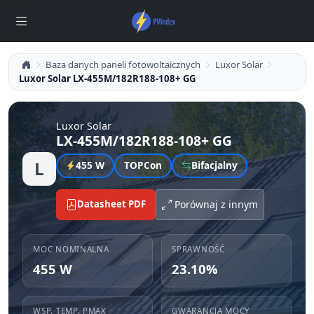
Baza danych paneli fotowoltaicznych
Luxor Solar
Luxor Solar LX-455M/182R188-108+ GG
Luxor Solar
LX-455M/182R188-108+ GG
L
455 W
TOPCon
Bifacjalny
Datasheet PDF
Porównaj z innym
MOC NOMINALNA
SPRAWNOŚĆ
455 W
23.10%
WSP. TEMP. PMAX
GWARANCJA MOCY