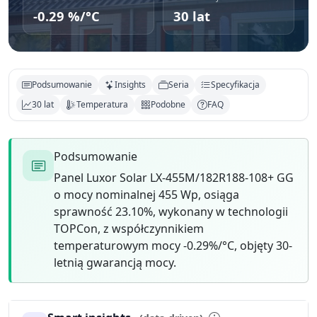
-0.29 %/°C
30 lat
Podsumowanie
Insights
Seria
Specyfikacja
30 lat
Temperatura
Podobne
FAQ
Podsumowanie
Panel Luxor Solar LX-455M/182R188-108+ GG
o mocy nominalnej 455 Wp, osiąga
sprawność 23.10%, wykonany w technologii
TOPCon, z współczynnikiem
temperaturowym mocy -0.29%/°C, objęty 30-
letnią gwarancją mocy.