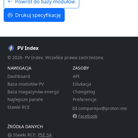
Powrót do bazy modułów
Drukuj specyfikację
PV Index
© 2026- PV Index. Wszelkie prawa zastrzeżone.
NAWIGACJA
ZASOBY
Dashboard
API
Baza modułów PV
Edukacja
Baza magazynów energii
Changelog
Najlepsze panele
Preferencje
Stawki RCE
comparepv@proton.me
Facebook
ŹRÓDŁA DANYCH
Stawki RCE:
PSE SA