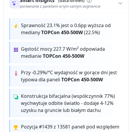
Smart insights
(data-driven)
porównanie z panelami w tym samym segmencie
Sprawność 23.1% jest o 0.6pp wyższa od
mediany
TOPCon 450-500W
(22.5%)
Gęstość mocy 227.7 W/m² odpowiada
medianie
TOPCon 450-500W
Przy -0.29%/°C wydajność w gorące dni jest
typowa dla paneli
TOPCon 450-500W
Konstrukcja bifacjalna (współczynnik 77%)
wychwytuje odbite światło - dodaje 4-12%
uzysku na gruncie lub białym dachu
Pozycja #1439 z 13581 paneli pod względem