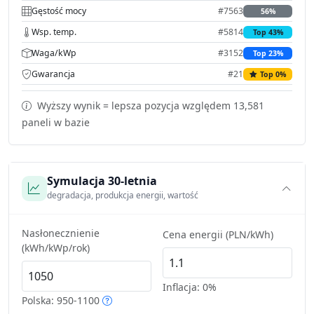
Gęstość mocy
#7563
56%
Wsp. temp.
#5814
Top 43%
Waga/kWp
#3152
Top 23%
Gwarancja
#21
Top 0%
Wyższy wynik = lepsza pozycja względem 13,581
paneli w bazie
Symulacja 30-letnia
degradacja, produkcja energii, wartość
Nasłonecznienie
Cena energii (PLN/kWh)
(kWh/kWp/rok)
Inflacja:
0%
Polska: 950-1100