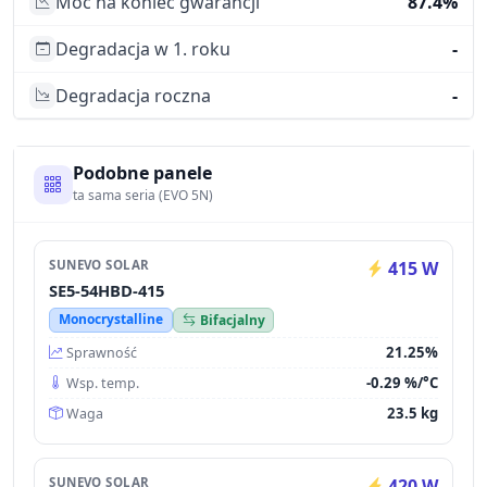
Moc na koniec gwarancji
87.4%
Degradacja w 1. roku
-
Degradacja roczna
-
Podobne panele
ta sama seria (EVO 5N)
SUNEVO SOLAR
415 W
SE5-54HBD-415
Monocrystalline
Bifacjalny
21.25%
Sprawność
-0.29 %/°C
Wsp. temp.
23.5 kg
Waga
SUNEVO SOLAR
420 W