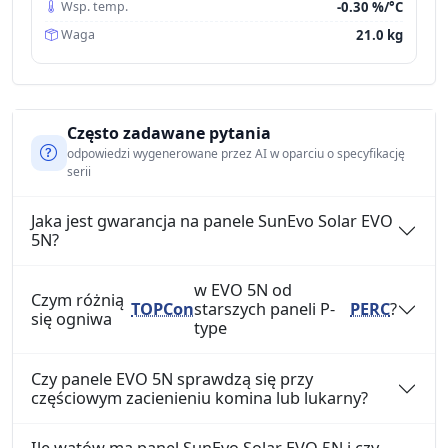
-0.30 %/°C
Wsp. temp.
21.0 kg
Waga
Często zadawane pytania
odpowiedzi wygenerowane przez AI w oparciu o specyfikację
serii
Jaka jest gwarancja na panele SunEvo Solar EVO
5N?
w EVO 5N od
Czym różnią
TOPCon
starszych paneli P-
PERC
?
się ogniwa
type
Czy panele EVO 5N sprawdzą się przy
częściowym zacienieniu komina lub lukarny?
Ile watów ma panel SunEvo Solar EVO 5N i czy