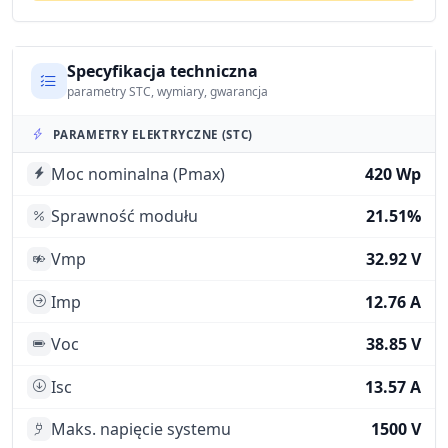
Specyfikacja techniczna
parametry STC, wymiary, gwarancja
PARAMETRY ELEKTRYCZNE (STC)
Moc nominalna (Pmax)
420 Wp
Sprawność modułu
21.51%
Vmp
32.92 V
Imp
12.76 A
Voc
38.85 V
Isc
13.57 A
Maks. napięcie systemu
1500 V