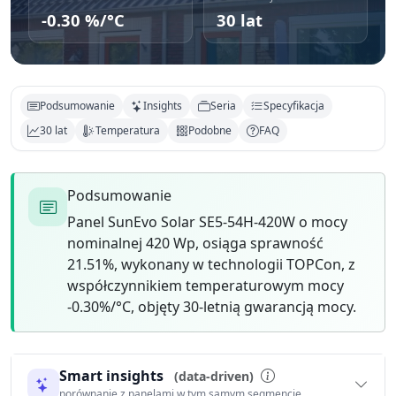
-0.30 %/°C
30 lat
Podsumowanie
Insights
Seria
Specyfikacja
30 lat
Temperatura
Podobne
FAQ
Podsumowanie
Panel SunEvo Solar SE5-54H-420W o mocy
nominalnej 420 Wp, osiąga sprawność
21.51%, wykonany w technologii TOPCon, z
współczynnikiem temperaturowym mocy
-0.30%/°C, objęty 30-letnią gwarancją mocy.
Smart insights
(data-driven)
porównanie z panelami w tym samym segmencie