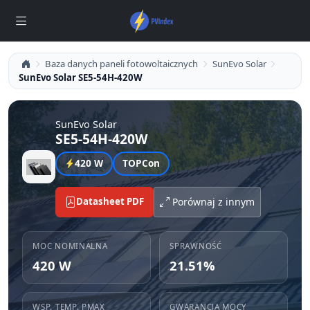
Baza danych paneli fotowoltaicznych
SunEvo Solar
SunEvo Solar SE5-54H-420W
SunEvo Solar
SE5-54H-420W
420 W
TOPCon
Datasheet PDF
Porównaj z innym
MOC NOMINALNA
SPRAWNOŚĆ
420 W
21.51%
WSP. TEMP. PMAX
GWARANCJA MOCY