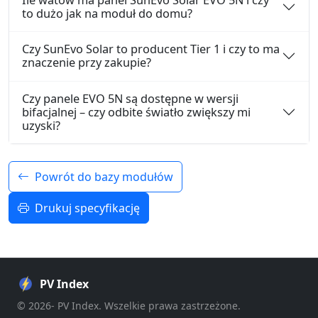
to dużo jak na moduł do domu?
Czy SunEvo Solar to producent Tier 1 i czy to ma
znaczenie przy zakupie?
Czy panele EVO 5N są dostępne w wersji
bifacjalnej – czy odbite światło zwiększy mi
uzyski?
Powrót do bazy modułów
Drukuj specyfikację
PV Index
© 2026- PV Index. Wszelkie prawa zastrzeżone.