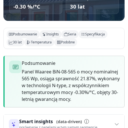
-0.30 %/°C
30 lat
Podsumowanie
Insights
Seria
Specyfikacja
30 lat
Temperatura
Podobne
Podsumowanie
Panel Waaree BiN-08-565 o mocy nominalnej
565 Wp, osiąga sprawność 21.87%, wykonany
w technologii N-type, z współczynnikiem
temperaturowym mocy -0.30%/°C, objęty 30-
letnią gwarancją mocy.
Smart insights
(data-driven)
porównanie z panelami w tym samym segmencie