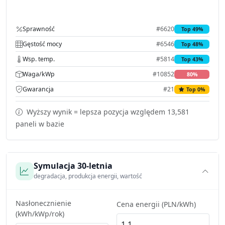
Sprawność
#6620
Top 49%
Gęstość mocy
#6546
Top 48%
Wsp. temp.
#5814
Top 43%
Waga/kWp
#10852
80%
Gwarancja
#21
Top 0%
Wyższy wynik = lepsza pozycja względem 13,581
paneli w bazie
Symulacja 30-letnia
degradacja, produkcja energii, wartość
Nasłonecznienie
Cena energii (PLN/kWh)
(kWh/kWp/rok)