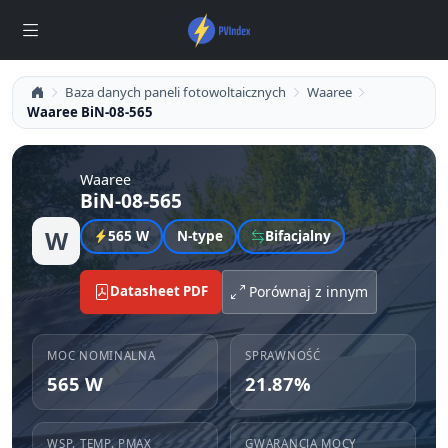
Baza danych paneli fotowoltaicznych
Waaree
Waaree BiN-08-565
Waaree
BiN-08-565
W
565 W
N-type
Bifacjalny
Datasheet PDF
Porównaj z innym
MOC NOMINALNA
SPRAWNOŚĆ
565 W
21.87%
WSP. TEMP. PMAX
GWARANCJA MOCY