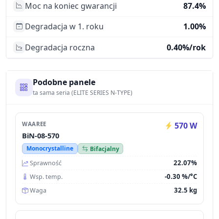
Moc na koniec gwarancji
87.4%
Degradacja w 1. roku
1.00%
Degradacja roczna
0.40%/rok
Podobne panele
ta sama seria (ELITE SERIES N-TYPE)
WAAREE
570 W
BiN-08-570
Monocrystalline
Bifacjalny
22.07%
Sprawność
-0.30 %/°C
Wsp. temp.
32.5 kg
Waga