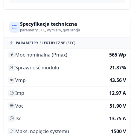
Specyfikacja techniczna
parametry STC, wymiary, gwarancja
PARAMETRY ELEKTRYCZNE (STC)
Moc nominalna (Pmax)
565 Wp
Sprawność modułu
21.87%
Vmp
43.56 V
Imp
12.97 A
Voc
51.90 V
Isc
13.75 A
Maks. napięcie systemu
1500 V