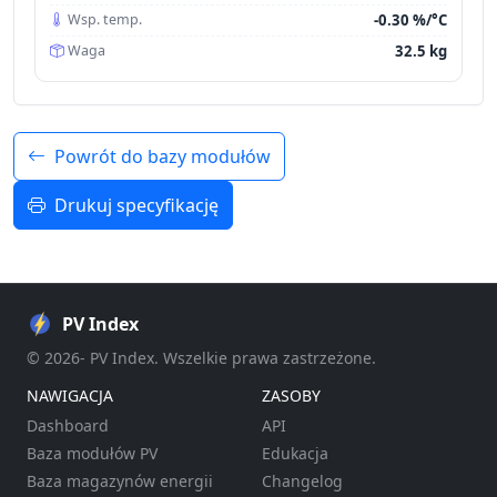
-0.30 %/°C
Wsp. temp.
32.5 kg
Waga
Powrót do bazy modułów
Drukuj specyfikację
PV Index
© 2026- PV Index. Wszelkie prawa zastrzeżone.
NAWIGACJA
ZASOBY
Dashboard
API
Baza modułów PV
Edukacja
Baza magazynów energii
Changelog