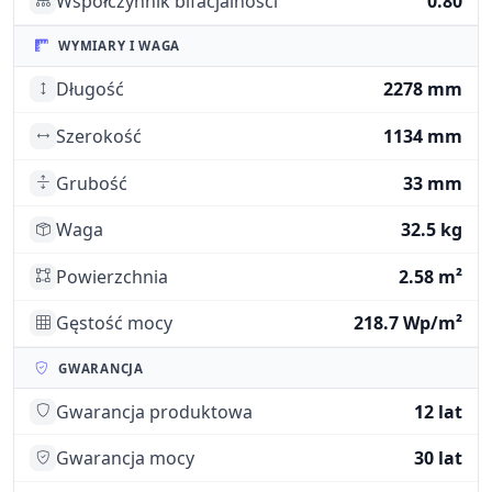
Współczynnik bifacjalności
0.80
WYMIARY I WAGA
Długość
2278 mm
Szerokość
1134 mm
Grubość
33 mm
Waga
32.5 kg
Powierzchnia
2.58 m²
Gęstość mocy
218.7 Wp/m²
GWARANCJA
Gwarancja produktowa
12 lat
Gwarancja mocy
30 lat