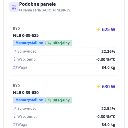
Podobne panele
ta sama seria (AURO N NLBK-39)
BYD
625 W
NLBK-39-625
Monocrystalline
Bifacjalny
22.36%
Sprawność
-0.30 %/°C
Wsp. temp.
34.0 kg
Waga
BYD
630 W
NLBK-39-630
Monocrystalline
Bifacjalny
22.54%
Sprawność
-0.30 %/°C
Wsp. temp.
34.0 kg
Waga