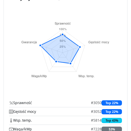
Sprawność
#3050
Top 22%
Gęstość mocy
#3052
Top 22%
Wsp. temp.
#5814
Top 43%
Waga/kWp
#7228
53%