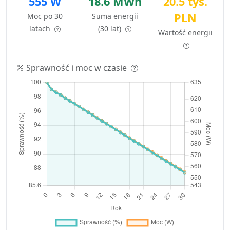
555 W
18.6 MWh
20.5 tys.
PLN
Moc po 30
Suma energii
latach
(30 lat)
Wartość energii
Sprawność i moc w czasie