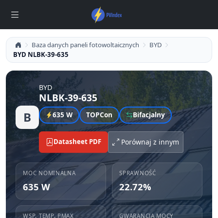
Baza danych paneli fotowoltaicznych
BYD
BYD NLBK-39-635
BYD
NLBK-39-635
B
635 W
TOPCon
Bifacjalny
Datasheet PDF
Porównaj z innym
MOC NOMINALNA
SPRAWNOŚĆ
635 W
22.72%
WSP. TEMP. PMAX
GWARANCJA MOCY