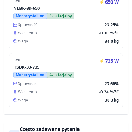
BYD
650 W
NLBK-39-650
Monocrystalline
Bifacjalny
23.25%
Sprawność
-0.30 %/°C
Wsp. temp.
34.0 kg
Waga
BYD
735 W
HSBK-33-735
Monocrystalline
Bifacjalny
23.66%
Sprawność
-0.24 %/°C
Wsp. temp.
38.3 kg
Waga
Często zadawane pytania