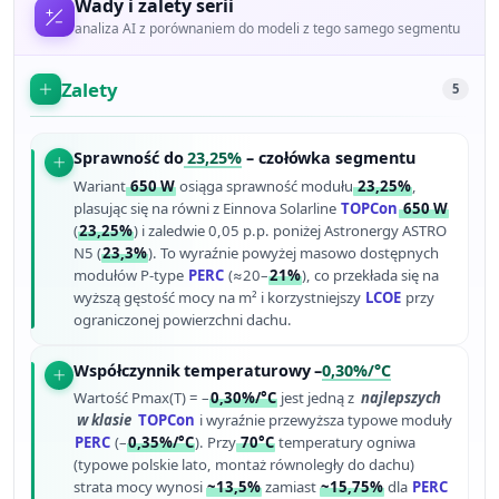
Wady i zalety serii
analiza AI z porównaniem do modeli z tego samego segmentu
Zalety
5
Sprawność do
23,25%
– czołówka segmentu
Wariant
650 W
osiąga sprawność modułu
23,25%
,
plasując się na równi z Einnova Solarline
TOPCon
650 W
(
23,25%
) i zaledwie 0,05 p.p. poniżej Astronergy ASTRO
N5 (
23,3%
). To wyraźnie powyżej masowo dostępnych
modułów P-type
PERC
(≈20–
21%
), co przekłada się na
wyższą gęstość mocy na m² i korzystniejszy
LCOE
przy
ograniczonej powierzchni dachu.
Współczynnik temperaturowy –
0,30%/°C
Wartość Pmax(T) = –
0,30%/°C
jest jedną z
najlepszych
w klasie
TOPCon
i wyraźnie przewyższa typowe moduły
PERC
(–
0,35%/°C
). Przy
70°C
temperatury ogniwa
(typowe polskie lato, montaż równoległy do dachu)
strata mocy wynosi
~13,5%
zamiast
~15,75%
dla
PERC