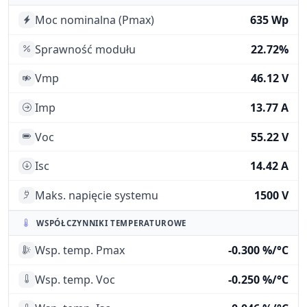
Moc nominalna (Pmax)
635 Wp
Sprawność modułu
22.72%
Vmp
46.12 V
Imp
13.77 A
Voc
55.22 V
Isc
14.42 A
Maks. napięcie systemu
1500 V
WSPÓŁCZYNNIKI TEMPERATUROWE
Wsp. temp. Pmax
-0.300 %/°C
Wsp. temp. Voc
-0.250 %/°C