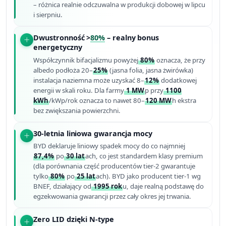
– różnica realnie odczuwalna w produkcji dobowej w lipcu
i sierpniu.
Dwustronność >
80%
– realny bonus
energetyczny
Współczynnik bifacjalizmu powyżej
80%
oznacza, że przy
albedo podłoża 20–
25%
(jasna folia, jasna żwirówka)
instalacja naziemna może uzyskać 8–
12%
dodatkowej
energii w skali roku. Dla farmy
1 MW
p przy
1100
kWh
/kWp/rok oznacza to nawet 80–
120 MW
h ekstra
bez zwiększania powierzchni.
30-letnia liniowa gwarancja mocy
BYD deklaruje liniowy spadek mocy do co najmniej
87,4%
po
30 lat
ach, co jest standardem klasy premium
(dla porównania część producentów tier-2 gwarantuje
tylko
80%
po
25 lat
ach). BYD jako producent tier-1 wg
BNEF, działający od
1995 rok
u, daje realną podstawę do
egzekwowania gwarancji przez cały okres jej trwania.
Zero LID dzięki N-type