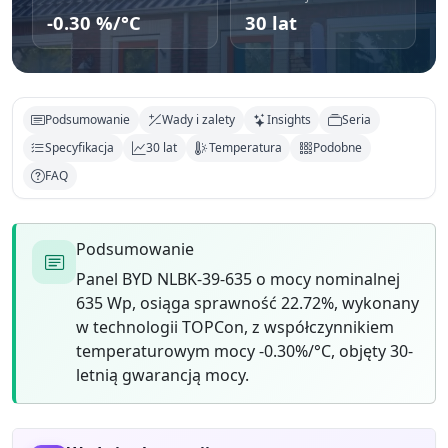
-0.30 %/°C
30 lat
Podsumowanie
Wady i zalety
Insights
Seria
Specyfikacja
30 lat
Temperatura
Podobne
FAQ
Podsumowanie
Panel BYD NLBK-39-635 o mocy nominalnej
635 Wp, osiąga sprawność 22.72%, wykonany
w technologii TOPCon, z współczynnikiem
temperaturowym mocy -0.30%/°C, objęty 30-
letnią gwarancją mocy.