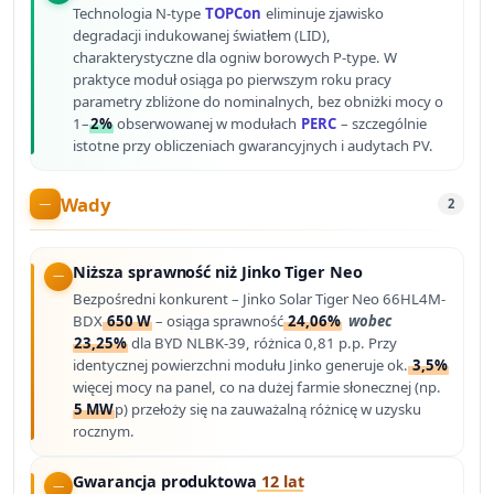
Technologia N-type
TOPCon
eliminuje zjawisko
degradacji indukowanej światłem (LID),
charakterystyczne dla ogniw borowych P-type. W
praktyce moduł osiąga po pierwszym roku pracy
parametry zbliżone do nominalnych, bez obniżki mocy o
1–
2%
obserwowanej w modułach
PERC
– szczególnie
istotne przy obliczeniach gwarancyjnych i audytach PV.
Wady
2
Niższa sprawność niż Jinko Tiger Neo
Bezpośredni konkurent – Jinko Solar Tiger Neo 66HL4M-
BDX
650 W
– osiąga sprawność
24,06%
wobec
23,25%
dla BYD NLBK-39, różnica 0,81 p.p. Przy
identycznej powierzchni modułu Jinko generuje ok.
3,5%
więcej mocy na panel, co na dużej farmie słonecznej (np.
5 MW
p) przełoży się na zauważalną różnicę w uzysku
rocznym.
Gwarancja produktowa
12 lat