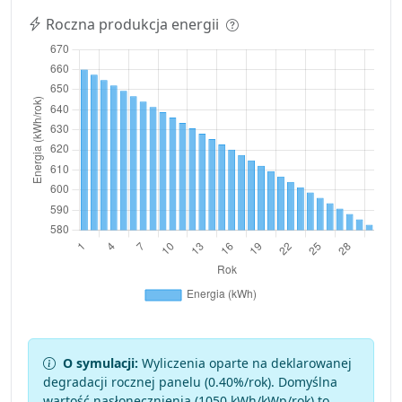
Roczna produkcja energii
O symulacji:
Wyliczenia oparte na deklarowanej
degradacji rocznej panelu (
0.40
%/rok). Domyślna
wartość nasłonecznienia (1050 kWh/kWp/rok) to