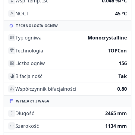
Wsp. temp. Isc
0.046 %/°C
NOCT
45 °C
TECHNOLOGIA OGNIW
Typ ogniwa
Monocrystalline
Technologia
TOPCon
Liczba ogniw
156
Bifacjalność
Tak
Współczynnik bifacjalności
0.80
WYMIARY I WAGA
Długość
2465 mm
Szerokość
1134 mm