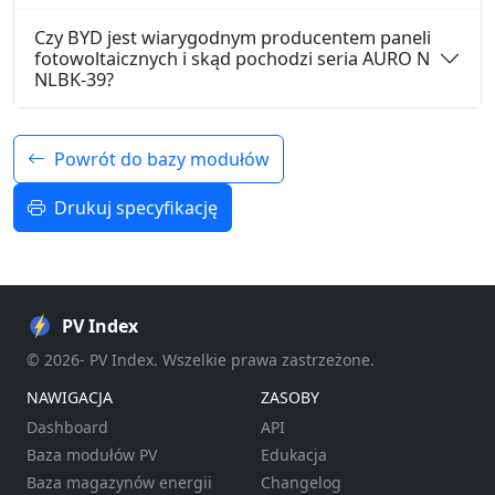
Czy BYD jest wiarygodnym producentem paneli
fotowoltaicznych i skąd pochodzi seria AURO N
NLBK-39?
Powrót do bazy modułów
Drukuj specyfikację
PV Index
© 2026- PV Index. Wszelkie prawa zastrzeżone.
NAWIGACJA
ZASOBY
Dashboard
API
Baza modułów PV
Edukacja
Baza magazynów energii
Changelog