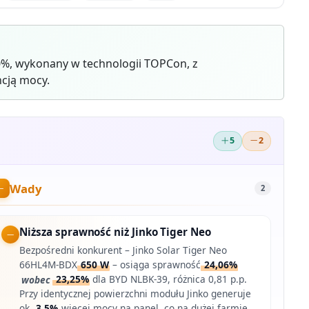
0%, wykonany w technologii TOPCon, z
cją mocy.
5
2
Wady
2
Niższa sprawność niż Jinko Tiger Neo
Bezpośredni konkurent – Jinko Solar Tiger Neo
66HL4M-BDX
650 W
– osiąga sprawność
24,06%
wobec
23,25%
dla BYD NLBK-39, różnica 0,81 p.p.
Przy identycznej powierzchni modułu Jinko generuje
ok.
3,5%
więcej mocy na panel, co na dużej farmie