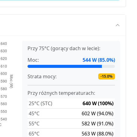
Przy 75°C (gorący dach w lecie):
Moc:
544 W (85.0%)
Strata mocy:
-15.0%
Przy różnych temperaturach:
25°C (STC)
640 W (100%)
45°C
602 W (94.0%)
55°C
582 W (91.0%)
65°C
563 W (88.0%)