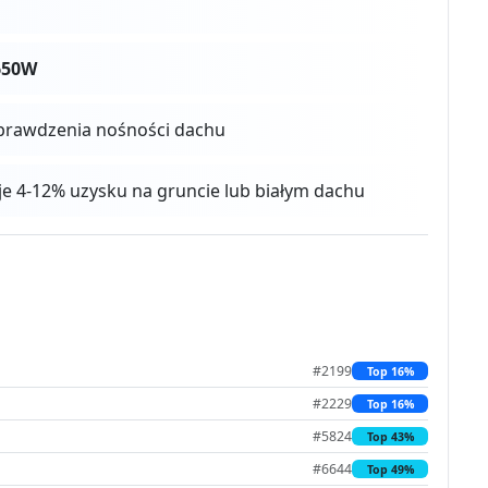
650W
prawdzenia nośności dachu
aje 4-12% uzysku na gruncie lub białym dachu
#2199
Top 16%
#2229
Top 16%
#5824
Top 43%
#6644
Top 49%