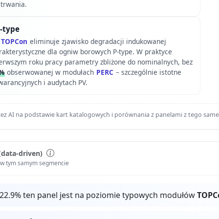
 trwania.
N-type
e
TOPCon
eliminuje zjawisko degradacji indukowanej
arakterystyczne dla ogniw borowych P-type. W praktyce
erwszym roku pracy parametry zbliżone do nominalnych, bez
%
obserwowanej w modułach
PERC
– szczególnie istotne
warancyjnych i audytach PV.
ez AI na podstawie kart katalogowych i porównania z panelami z tego sam
(data-driven)
i w tym samym segmencie
 22.9% ten panel jest na poziomie typowych modułów
TOPC