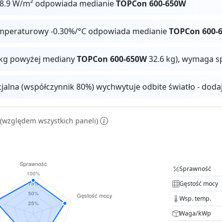
28.9 W/m² odpowiada medianie
TOPCon 600-650W
mperaturowy -0.30%/°C odpowiada medianie
TOPCon 600-
4 kg powyżej mediany
TOPCon 600-650W
32.6 kg), wymaga s
cjalna (współczynnik 80%) wychwytuje odbite światło - dod
(względem wszystkich paneli)
Sprawność
Gęstość mocy
Wsp. temp.
Waga/kWp