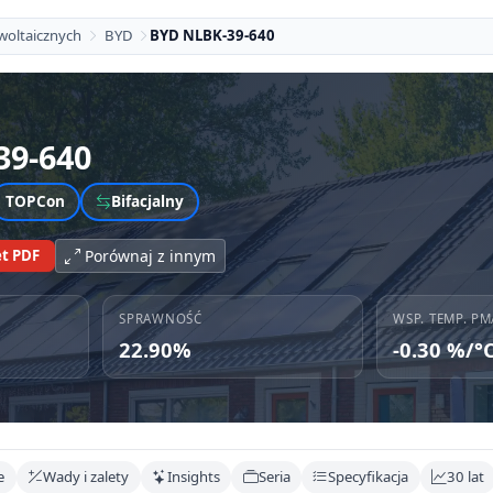
woltaicznych
BYD
BYD NLBK-39-640
39-640
TOPCon
Bifacjalny
t PDF
Porównaj z innym
SPRAWNOŚĆ
WSP. TEMP. PM
22.90%
-0.30 %/°
e
Wady i zalety
Insights
Seria
Specyfikacja
30 lat