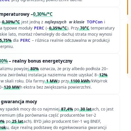
emperaturowy –
0,30%/°C
–
0,30%/°C
jest jedną z
najlepszych
w klasie
TOPCon
i
za typowe moduły
PERC
(–
0,35%/°C
). Przy
70°C
temperatury
skie lato, montaż równoległy do dachu) strata mocy wynosi
5,75%
dla
PERC
– różnica realnie odczuwalna w produkcji
ierpniu.
80%
– realny bonus energetyczny
jalizmu powyżej
80%
oznacza, że przy albedo podłoża 20–
jasna żwirówka) instalacja naziemna może uzyskać 8–
12%
w skali roku. Dla farmy
1 MW
p przy
1100 kWh
/kWp/rok
0–
120 MW
h ekstra bez zwiększania powierzchni.
wa gwarancja mocy
owy spadek mocy do co najmniej
87,4%
po
30 lat
ach, co jest
remium (dla porównania część producentów tier-2
0%
po
25 lat
ach). BYD jako producent tier-1 wg BNEF,
rok
u, daje realną podstawę do egzekwowania gwarancji