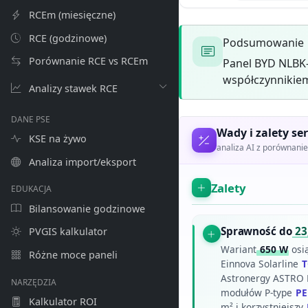
RCEm (miesięczne)
RCE (godzinowe)
Podsumowanie
Porównanie RCE vs RCEm
Panel BYD NLBK-
współczynnikiem
Analizy stawek RCE
DANE PSE
Wady i zalety ser
KSE na żywo
analiza AI z porównan
Analiza import/eksport
Zalety
EDUKACJA
Bilansowanie godzinowe
Sprawność do
23
PVGIS kalkulator
Wariant
650 W
osi
Różne moce paneli
Einnova Solarline
T
Astronergy ASTRO 
NARZĘDZIA
modułów P-type
PE
Kalkulator ROI
m² i korzystniejszy