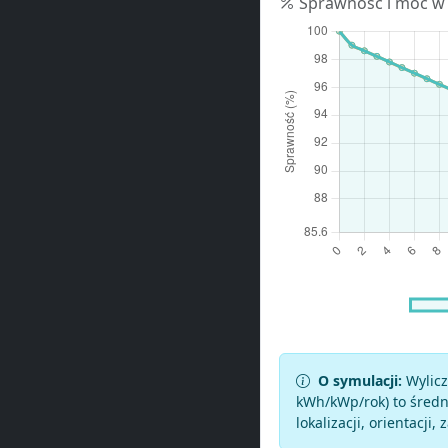
Sprawność i moc w
O symulacji:
Wylicz
kWh/kWp/rok) to średni
lokalizacji, orientacji, 