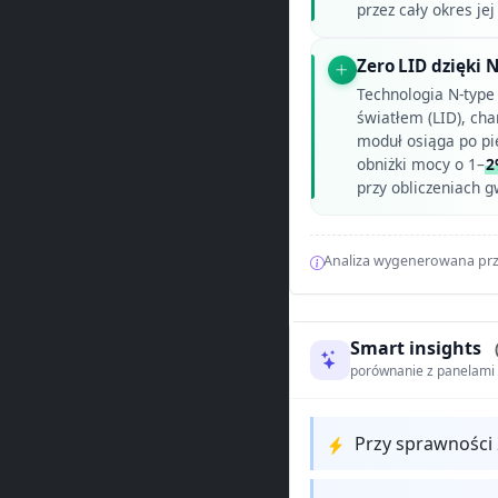
przez cały okres jej
Zero LID dzięki 
Technologia N-typ
światłem (LID), ch
moduł osiąga po pi
obniżki mocy o 1–
2
przy obliczeniach g
Analiza wygenerowana prz
Smart insights
porównanie z panelam
Przy sprawności