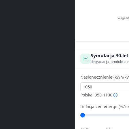
Symulacja 30-let
degradacja, produkcja e
Nasłonecznienie (kWh/kW
Polska: 950-1100
Inflacja cen energii (%/ro