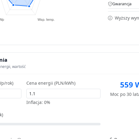
Gwarancja
Wyższy wyni
nia
nergii, wartość
559 
p/rok)
Cena energii (PLN/kWh)
Moc po 30 la
Inflacja:
0%
k)