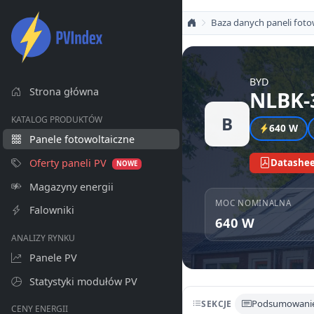
Baza danych paneli foto
BYD
Strona główna
NLBK-
B
KATALOG PRODUKTÓW
640 W
Panele fotowoltaiczne
Oferty paneli PV
Datashee
NOWE
Magazyny energii
MOC NOMINALNA
Falowniki
640 W
ANALIZY RYNKU
Panele PV
Statystyki modułów PV
Podsumowani
SEKCJE
CENY ENERGII