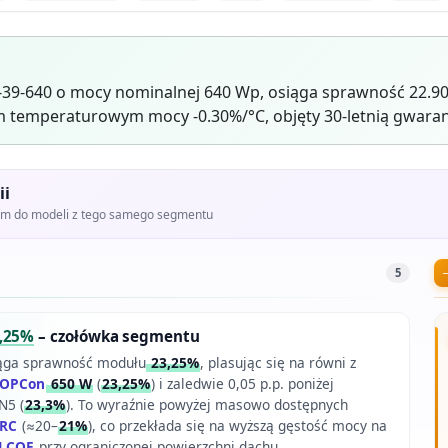
39-640 o mocy nominalnej 640 Wp, osiąga sprawność 22.9
 temperaturowym mocy -0.30%/°C, objęty 30-letnią gwaran
ii
iem do modeli z tego samego segmentu
5
,25%
– czołówka segmentu
ąga sprawność modułu
23,25%
, plasując się na równi z
OPCon
650 W
(
23,25%
) i zaledwie 0,05 p.p. poniżej
N5 (
23,3%
). To wyraźnie powyżej masowo dostępnych
RC
(≈20–
21%
), co przekłada się na wyższą gęstość mocy na
LCOE
przy ograniczonej powierzchni dachu.