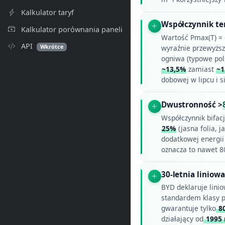
Kalkulator taryf
Współczynnik t
Kalkulator porównania paneli
Wartość Pmax(T) = 
API
Wkrótce
wyraźnie przewyżs
ogniwa (typowe pol
~13,5%
zamiast
~1
dobowej w lipcu i s
Dwustronność >
Współczynnik bifac
25%
(jasna folia, 
dodatkowej energii 
oznacza to nawet 8
30-letnia linio
BYD deklaruje lini
standardem klasy p
gwarantuje tylko
8
działający od
1995 