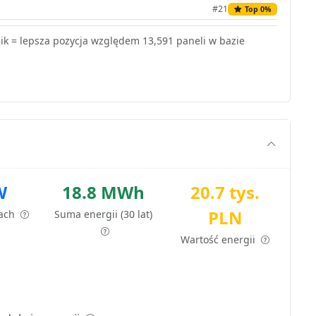
#21
Top 0%
k = lepsza pozycja względem 13,591 paneli w bazie
W
18.8 MWh
20.7 tys.
PLN
tach
Suma energii (30 lat)
Wartość energii