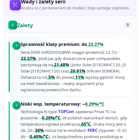
Wady i zalety serii
analiza AI z porównaniem do modeli z tego samego segmentu
Zalety
5
Sprawność klasy premium: do
23.27%
Seria DHN-54R20/DG(BW) osiąga sprawność 22.52–
23.27%
, podczas gdy dostarczone peer comparables
zatrzymują się na
21.48%
(Jinko Solar JS182MHC120, JS
Solar JS182MHC120) oraz
20.91%
(Vikram SOMERA).
Oznacza to od
5%
do ponad
11%
wyższą gęstość mocy
na metr kwadratowy – realny argument przy
ograniczonej powierzchni dachu.
Niski wsp. temperaturowy: −
0.29%/°C
Technologia N-type
TOPCon
zapewnia Pmax TC na
poziomie −
0.29%/°C
. W polskich warunkach letnich, gdy
temperatura ogniwa przekracza
65°C
, strata mocy jest o
ok. 20–
30%
niższa niż w modułach
PERC
(typowo −0.35
do −
0.40%/°C
), co bezpośrednio podnosi produkcję w