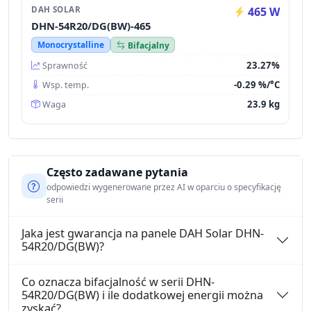
DAH SOLAR
465 W
DHN-54R20/DG(BW)-465
Monocrystalline
Bifacjalny
23.27%
Sprawność
-0.29 %/°C
Wsp. temp.
23.9 kg
Waga
Często zadawane pytania
odpowiedzi wygenerowane przez AI w oparciu o specyfikację
serii
Jaka jest gwarancja na panele DAH Solar DHN-
54R20/DG(BW)?
Co oznacza bifacjalność w serii DHN-
54R20/DG(BW) i ile dodatkowej energii można
zyskać?