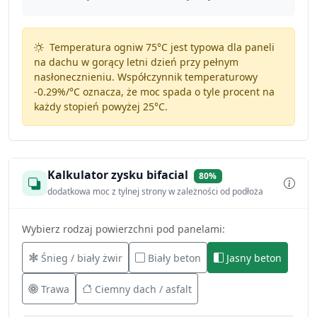
Temperatura ogniw 75°C jest typowa dla paneli
na dachu w gorący letni dzień przy pełnym
nasłonecznieniu. Współczynnik temperaturowy
-0.29%/°C
oznacza, że moc spada o tyle procent na
każdy stopień powyżej 25°C.
Kalkulator zysku bifacial
80%
dodatkowa moc z tylnej strony w zależności od podłoża
Wybierz rodzaj powierzchni pod panelami:
Śnieg / biały żwir
Biały beton
Jasny beton
Trawa
Ciemny dach / asfalt