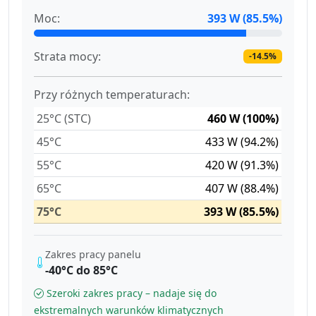
Moc:
393 W (85.5%)
Strata mocy:
-14.5%
Przy różnych temperaturach:
25°C (STC)
460 W (100%)
45°C
433 W (94.2%)
55°C
420 W (91.3%)
65°C
407 W (88.4%)
75°C
393 W (85.5%)
Zakres pracy panelu
-40°C do 85°C
Szeroki zakres pracy – nadaje się do
ekstremalnych warunków klimatycznych