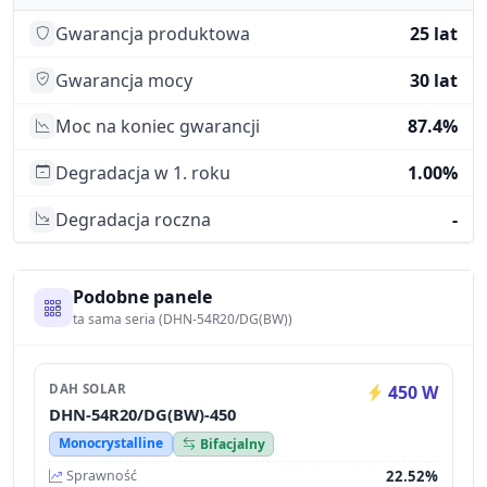
Gwarancja produktowa
25 lat
Gwarancja mocy
30 lat
Moc na koniec gwarancji
87.4%
Degradacja w 1. roku
1.00%
Degradacja roczna
-
Podobne panele
ta sama seria (DHN-54R20/DG(BW))
DAH SOLAR
450 W
DHN-54R20/DG(BW)-450
Monocrystalline
Bifacjalny
22.52%
Sprawność