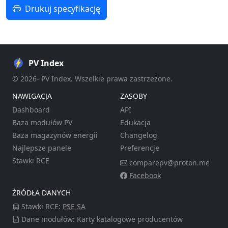
Drukuj specyfikację
PV Index
© 2026- PV Index. Wszelkie prawa zastrzeżone.
NAWIGACJA
ZASOBY
Dashboard
API
Baza modułów PV
Edukacja
Baza magazynów energii
Changelog
Najlepsze panele
Preferencje
Stawki RCE
comparepv@proton.me
Facebook
ŹRÓDŁA DANYCH
Stawki RCE:
PSE SA
Dane modułów: Karty katalogowe producentów