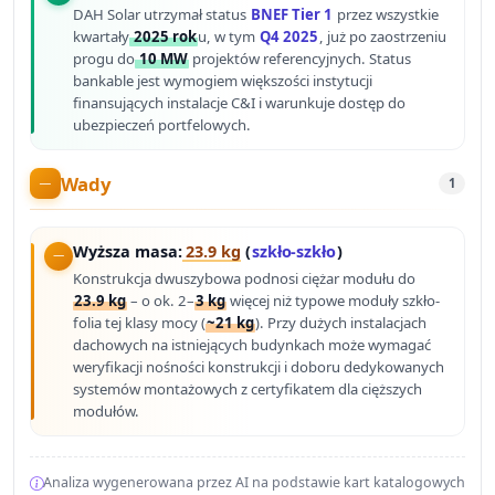
DAH Solar utrzymał status
BNEF Tier 1
przez wszystkie
kwartały
2025 rok
u, w tym
Q4 2025
, już po zaostrzeniu
progu do
10 MW
projektów referencyjnych. Status
bankable jest wymogiem większości instytucji
finansujących instalacje C&I i warunkuje dostęp do
ubezpieczeń portfelowych.
Wady
1
Wyższa masa:
23.9 kg
(
szkło-szkło
)
Konstrukcja dwuszybowa podnosi ciężar modułu do
23.9 kg
– o ok. 2–
3 kg
więcej niż typowe moduły szkło-
folia tej klasy mocy (
~21 kg
). Przy dużych instalacjach
dachowych na istniejących budynkach może wymagać
weryfikacji nośności konstrukcji i doboru dedykowanych
systemów montażowych z certyfikatem dla cięższych
modułów.
Analiza wygenerowana przez AI na podstawie kart katalogowych