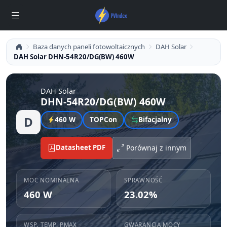
Baza danych paneli fotowoltaicznych
DAH Solar
DAH Solar DHN-54R20/DG(BW) 460W
DAH Solar
DHN-54R20/DG(BW) 460W
D
460 W
TOPCon
Bifacjalny
Datasheet PDF
Porównaj z innym
MOC NOMINALNA
SPRAWNOŚĆ
460 W
23.02%
WSP. TEMP. PMAX
GWARANCJA MOCY