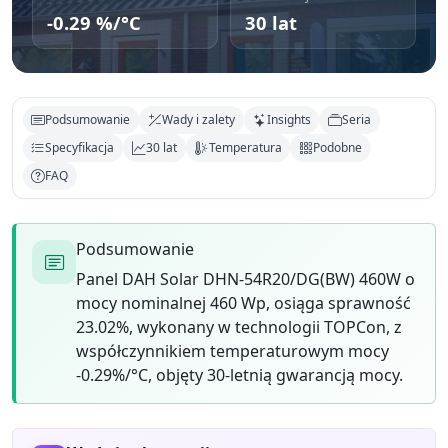
-0.29 %/°C
30 lat
Podsumowanie
Wady i zalety
Insights
Seria
Specyfikacja
30 lat
Temperatura
Podobne
FAQ
Podsumowanie
Panel DAH Solar DHN-54R20/DG(BW) 460W o
mocy nominalnej 460 Wp, osiąga sprawność
23.02%, wykonany w technologii TOPCon, z
współczynnikiem temperaturowym mocy
-0.29%/°C, objęty 30-letnią gwarancją mocy.