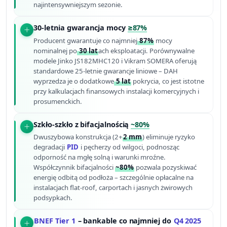
najintensywniejszym sezonie.
30-letnia gwarancja mocy
≥87%
Producent gwarantuje co najmniej
87%
mocy
nominalnej po
30 lat
ach eksploatacji. Porównywalne
modele Jinko JS182MHC120 i Vikram SOMERA oferują
standardowe 25-letnie gwarancje liniowe – DAH
wyprzedza je o dodatkowe
5 lat
pokrycia, co jest istotne
przy kalkulacjach finansowych instalacji komercyjnych i
prosumenckich.
Szkło-szkło z bifacjalnością
~80%
Dwuszybowa konstrukcja (2+
2 mm
) eliminuje ryzyko
degradacji
PID
i pęcherzy od wilgoci, podnosząc
odporność na mgłę solną i warunki mroźne.
Współczynnik bifacjalności
~80%
pozwala pozyskiwać
energię odbitą od podłoża – szczególnie opłacalne na
instalacjach flat-roof, carportach i jasnych żwirowych
podsypkach.
BNEF Tier 1
– bankable co najmniej do
Q4 2025