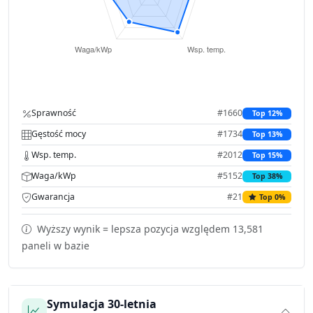
Sprawność
#1660
Top 12%
Gęstość mocy
#1734
Top 13%
Wsp. temp.
#2012
Top 15%
Waga/kWp
#5152
Top 38%
Gwarancja
#21
Top 0%
Wyższy wynik = lepsza pozycja względem 13,581
paneli w bazie
Symulacja 30-letnia