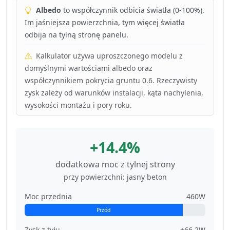
Albedo
to współczynnik odbicia światła (0-100%).
Im jaśniejsza powierzchnia, tym więcej światła
odbija na tylną stronę panelu.
Kalkulator używa uproszczonego modelu z
domyślnymi wartościami albedo oraz
współczynnikiem pokrycia gruntu 0.6. Rzeczywisty
zysk zależy od warunków instalacji, kąta nachylenia,
wysokości montażu i pory roku.
+14.4%
dodatkowa moc z tylnej strony
przy powierzchni: jasny beton
Moc przednia
460W
Przód
Zysk z tyłu
+66.2W