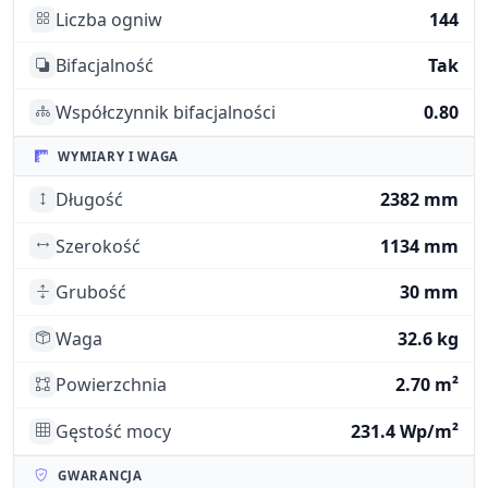
Liczba ogniw
144
Bifacjalność
Tak
Współczynnik bifacjalności
0.80
WYMIARY I WAGA
Długość
2382 mm
Szerokość
1134 mm
Grubość
30 mm
Waga
32.6 kg
Powierzchnia
2.70 m²
Gęstość mocy
231.4 Wp/m²
GWARANCJA