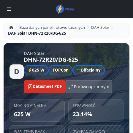
Baza danych paneli fotowoltaicznych
DAH Solar
DAH Solar DHN-72R20/DG-625
DAH Solar
DHN-72R20/DG-625
D
625 W
TOPCon
Bifacjalny
Datasheet PDF
Porównaj z innym
MOC NOMINALNA
SPRAWNOŚĆ
625 W
23.14%
WSP. TEMP. PMAX
GWARANCJA MOCY