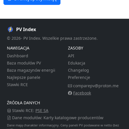
PV Index
© 2026- PV Index. Wszelkie prawa zastrzeżone.
NAWIGACJA
ZASOBY
Dashboard
API
Baza modułów PV
Edukacja
Baza magazynów energii
Changelog
Najlepsze panele
Preferencje
Stawki RCE
comparepv@proton.me
Facebook
ŹRÓDŁA DANYCH
Stawki RCE:
PSE SA
Dane modułów: Karty katalogowe producentów
Dane mają charakter informacyjny. Ceny paneli PV podawane w netto (bez