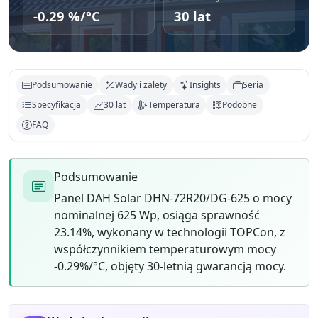
-0.29 %/°C
30 lat
Podsumowanie
Wady i zalety
Insights
Seria
Specyfikacja
30 lat
Temperatura
Podobne
FAQ
Podsumowanie
Panel DAH Solar DHN-72R20/DG-625 o mocy
nominalnej 625 Wp, osiąga sprawność
23.14%, wykonany w technologii TOPCon, z
współczynnikiem temperaturowym mocy
-0.29%/°C, objęty 30-letnią gwarancją mocy.