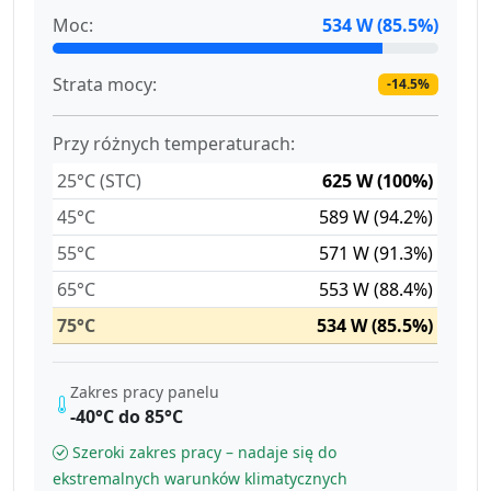
Moc:
534 W (85.5%)
Strata mocy:
-14.5%
Przy różnych temperaturach:
25°C (STC)
625 W (100%)
45°C
589 W (94.2%)
55°C
571 W (91.3%)
65°C
553 W (88.4%)
75°C
534 W (85.5%)
Zakres pracy panelu
-40°C do 85°C
Szeroki zakres pracy – nadaje się do
ekstremalnych warunków klimatycznych