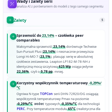
Wady i zalety serii
analiza AI z porównaniem do modeli z tego samego segmentu
Zalety
5
Sprawność do
23,14%
– czołówka peer
comparables
Maksymalna sprawność
23,14%
dorównuje Techwise
Sun-Pursuit Plus (
23,14%
) i nieznacznie przewyższa
Longi Hi-MO 7 (
23,1%
), plasując serię w absolutnej
czołówce zestawienia. Leapton LP182-M-78-NH z
identyczną mocą szczytową
625 Wp
osiąga jedynie
22,36%
, czyli o
0,78 pp
. mniej.
Korzystny współczynnik temperaturowy
-0,29%/
°C
Ogniwa N-type
TOPCon
serii DHN-72R20/DG osiągają
współczynnik temperaturowy Pmax na poziomie
-0,29%/°C
wobec
typowych
-0,35%/°C
dla technologii
PERC
. Przy temperaturze modułu
65°C
(realistyczna dla