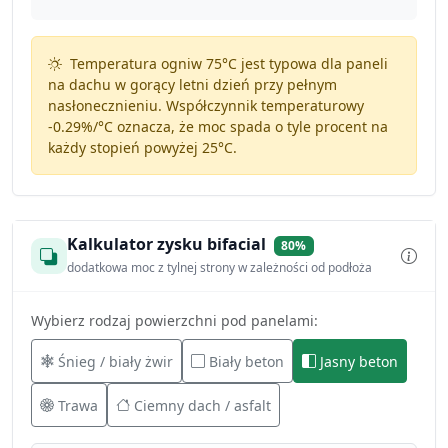
Temperatura ogniw 75°C jest typowa dla paneli
na dachu w gorący letni dzień przy pełnym
nasłonecznieniu. Współczynnik temperaturowy
-0.29%/°C
oznacza, że moc spada o tyle procent na
każdy stopień powyżej 25°C.
Kalkulator zysku bifacial
80%
dodatkowa moc z tylnej strony w zależności od podłoża
Wybierz rodzaj powierzchni pod panelami:
Śnieg / biały żwir
Biały beton
Jasny beton
Trawa
Ciemny dach / asfalt