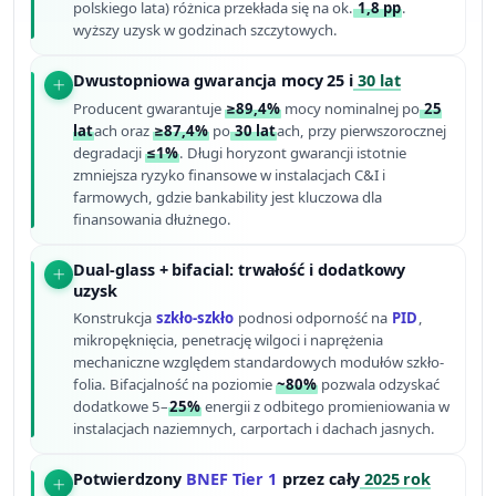
polskiego lata) różnica przekłada się na ok.
1,8 pp
.
wyższy uzysk w godzinach szczytowych.
Dwustopniowa gwarancja mocy 25 i
30 lat
Producent gwarantuje
≥89,4%
mocy nominalnej po
25
lat
ach oraz
≥87,4%
po
30 lat
ach, przy pierwszorocznej
degradacji
≤1%
. Długi horyzont gwarancji istotnie
zmniejsza ryzyko finansowe w instalacjach C&I i
farmowych, gdzie bankability jest kluczowa dla
finansowania dłużnego.
Dual-glass + bifacial: trwałość i dodatkowy
uzysk
Konstrukcja
szkło-szkło
podnosi odporność na
PID
,
mikropęknięcia, penetrację wilgoci i naprężenia
mechaniczne względem standardowych modułów szkło-
folia. Bifacjalność na poziomie
~80%
pozwala odzyskać
dodatkowe 5–
25%
energii z odbitego promieniowania w
instalacjach naziemnych, carportach i dachach jasnych.
Potwierdzony
BNEF Tier 1
przez cały
2025 rok