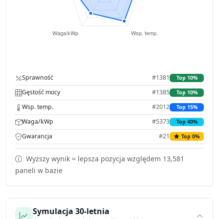
Sprawność
#1381
Top 10%
Gęstość mocy
#1385
Top 10%
Wsp. temp.
#2012
Top 15%
Waga/kWp
#5373
Top 40%
Gwarancja
#21
Top 0%
Wyższy wynik = lepsza pozycja względem 13,581
paneli w bazie
Symulacja 30-letnia