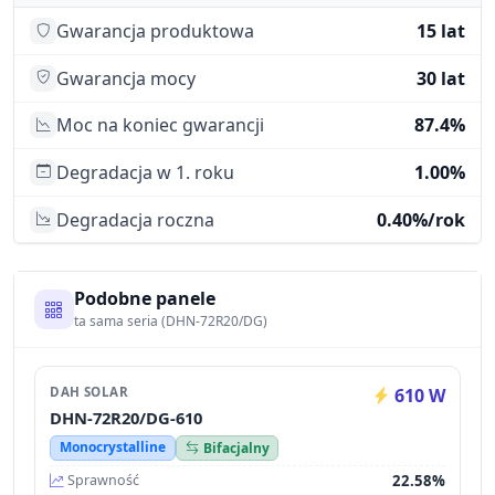
Gwarancja produktowa
15 lat
Gwarancja mocy
30 lat
Moc na koniec gwarancji
87.4%
Degradacja w 1. roku
1.00%
Degradacja roczna
0.40%/rok
Podobne panele
ta sama seria (DHN-72R20/DG)
DAH SOLAR
610 W
DHN-72R20/DG-610
Monocrystalline
Bifacjalny
22.58%
Sprawność