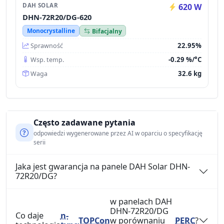
DAH SOLAR
620 W
DHN-72R20/DG-620
Monocrystalline
Bifacjalny
22.95%
Sprawność
-0.29 %/°C
Wsp. temp.
32.6 kg
Waga
Często zadawane pytania
odpowiedzi wygenerowane przez AI w oparciu o specyfikację
serii
Jaka jest gwarancja na panele DAH Solar DHN-
72R20/DG?
w panelach DAH
DHN-72R20/DG
Co daje
n-
TOPCon
w porównaniu
PERC
?