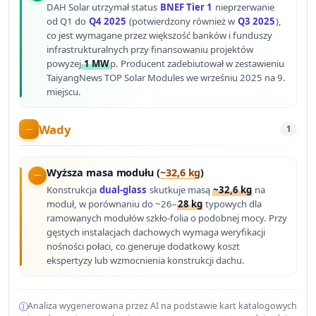
DAH Solar utrzymał status
BNEF Tier 1
nieprzerwanie
od Q1 do
Q4 2025
(potwierdzony również w
Q3 2025
),
co jest wymagane przez większość banków i funduszy
infrastrukturalnych przy finansowaniu projektów
powyżej
1 MW
p. Producent zadebiutował w zestawieniu
TaiyangNews TOP Solar Modules we wrześniu 2025 na 9.
miejscu.
Wady
1
Wyższa masa modułu (
~32,6 kg
)
Konstrukcja
dual-glass
skutkuje masą
~32,6 kg
na
moduł, w porównaniu do ~26–
28 kg
typowych dla
ramowanych modułów szkło-folia o podobnej mocy. Przy
gęstych instalacjach dachowych wymaga weryfikacji
nośności połaci, co generuje dodatkowy koszt
ekspertyzy lub wzmocnienia konstrukcji dachu.
Analiza wygenerowana przez AI na podstawie kart katalogowych