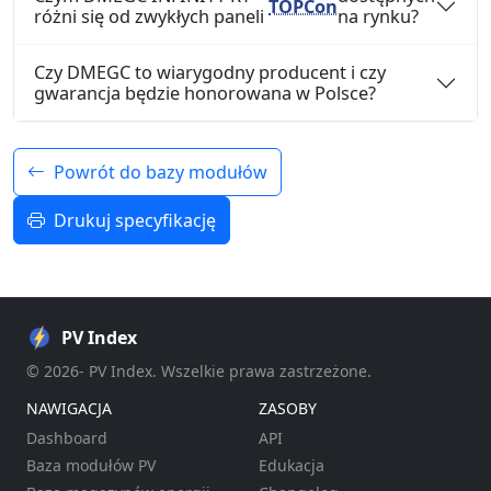
TOPCon
różni się od zwykłych paneli
na rynku?
Czy DMEGC to wiarygodny producent i czy
gwarancja będzie honorowana w Polsce?
Powrót do bazy modułów
Drukuj specyfikację
PV Index
© 2026- PV Index. Wszelkie prawa zastrzeżone.
NAWIGACJA
ZASOBY
Dashboard
API
Baza modułów PV
Edukacja