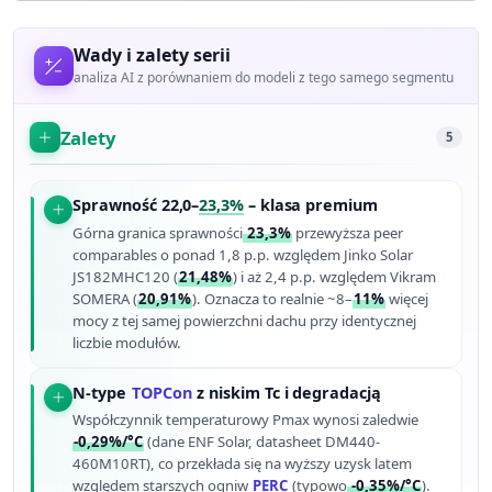
Wady i zalety serii
analiza AI z porównaniem do modeli z tego samego segmentu
Zalety
5
Sprawność 22,0–
23,3%
– klasa premium
Górna granica sprawności
23,3%
przewyższa peer
comparables o ponad 1,8 p.p. względem Jinko Solar
JS182MHC120 (
21,48%
) i aż 2,4 p.p. względem Vikram
SOMERA (
20,91%
). Oznacza to realnie ~8–
11%
więcej
mocy z tej samej powierzchni dachu przy identycznej
liczbie modułów.
N-type
TOPCon
z niskim Tc i degradacją
Współczynnik temperaturowy Pmax wynosi zaledwie
-0,29%/°C
(dane ENF Solar, datasheet DM440-
460M10RT), co przekłada się na wyższy uzysk latem
względem starszych ogniw
PERC
(typowo
-0,35%/°C
).