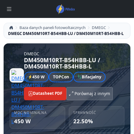
Baza danych paneli fotowoltaicznych
DMEGC
DMEGC DM450M10RT-B54HBB-LU / DM450M10RT-B54HBB-L
DMEGC
DM450M10RT-B54HBB-LU /
DM450M10RT-B54HBB-L
450 W
TOPCon
Bifacjalny
Datasheet PDF
Porównaj z innym
MOC NOMINALNA
SPRAWNOŚĆ
450 W
22.50%