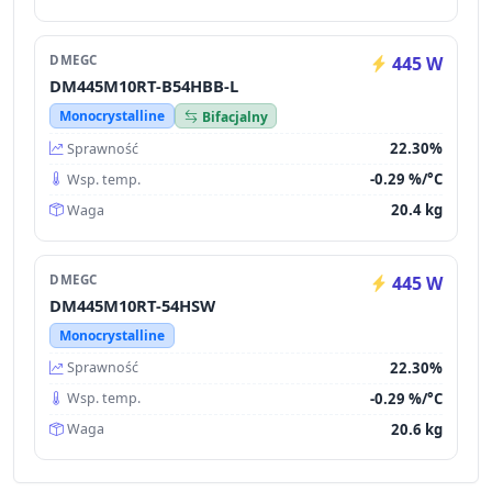
DMEGC
445 W
DM445M10RT-B54HBB-L
Monocrystalline
Bifacjalny
22.30%
Sprawność
-0.29 %/°C
Wsp. temp.
20.4 kg
Waga
DMEGC
445 W
DM445M10RT-54HSW
Monocrystalline
22.30%
Sprawność
-0.29 %/°C
Wsp. temp.
20.6 kg
Waga