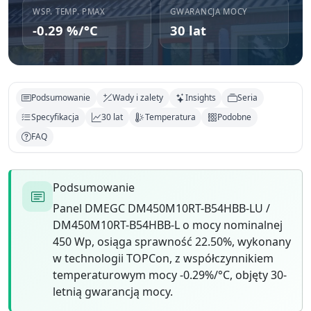
WSP. TEMP. PMAX
GWARANCJA MOCY
-0.29 %/°C
30 lat
Podsumowanie
Wady i zalety
Insights
Seria
Specyfikacja
30 lat
Temperatura
Podobne
FAQ
Podsumowanie
Panel DMEGC DM450M10RT-B54HBB-LU /
DM450M10RT-B54HBB-L o mocy nominalnej
450 Wp, osiąga sprawność 22.50%, wykonany
w technologii TOPCon, z współczynnikiem
temperaturowym mocy -0.29%/°C, objęty 30-
letnią gwarancją mocy.