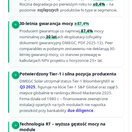
Roczna degradacja po pierwszym roku to
≤0,4%
– na
poziomie
najlepszych
produktów N-type w segmencie.
30-letnia gwarancja mocy
≥87,4%
Producent gwarantuje co najmniej
87,4%
mocy
nominalnej po
30 lat
ach eksploatacji (oficjalny
dokument gwarancyjny DMEGC, PDF 2025-12). Peer
comparables w podanym zestawieniu nie deklarują 30-
letniej gwarancji mocy, co stanowi przewagę w
kalkulacjach NPV projektu o horyzoncie 25+ lat.
Potwierdzony Tier-1 i silna pozycja producenta
DMEGC Solar utrzymał status Tier-1 BloombergNEF w
Q3 2025
, figuruje na liście Tier-1 S&P Global oraz zajął 5.
miejsce globalnie w rankingu Wood Mackenzie 2025.
Firma działa od 1980 r. – finansowanie zewnętrzne
instalacji opartych na tych modułach nie napotka
przeszkód przy bankability
due diligence
.
Technologia RT – wyższa gęstość mocy na
module