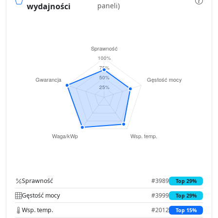
wydajności
paneli)
Sprawność
#3989
Top 29%
Gęstość mocy
#3999
Top 29%
Wsp. temp.
#2012
Top 15%