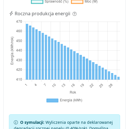
Roczna produkcja energii
O symulacji:
Wyliczenia oparte na deklarowanej
degradacji rocznej panelu (
0.40
%/rok). Domyślna