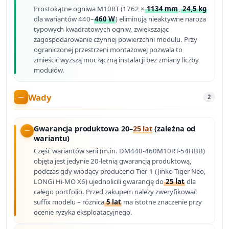
Prostokątne ogniwa M10RT (1762 ×
1134 mm
,
24,5 kg
dla wariantów 440–
460 W
) eliminują nieaktywne naroża
typowych kwadratowych ogniw, zwiększając
zagospodarowanie czynnej powierzchni modułu. Przy
ograniczonej przestrzeni montażowej pozwala to
zmieścić wyższą moc łączną instalacji bez zmiany liczby
modułów.
Wady
2
Gwarancja produktowa 20–
25 lat
(zależna od
wariantu)
Część wariantów serii (m.in. DM440-460M10RT-54HBB)
objęta jest jedynie 20-letnią gwarancją produktową,
podczas gdy wiodący producenci Tier-1 (Jinko Tiger Neo,
LONGi Hi-MO X6) ujednolicili gwarancję do
25 lat
dla
całego portfolio. Przed zakupem należy zweryfikować
suffix modelu – różnica
5 lat
ma istotne znaczenie przy
ocenie ryzyka eksploatacyjnego.