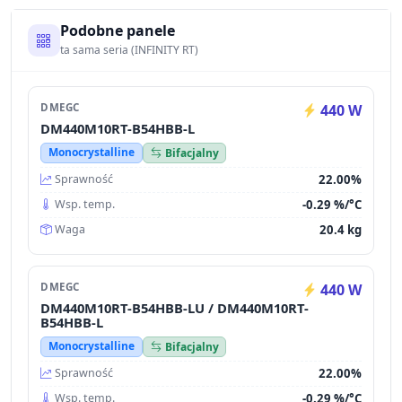
Podobne panele
ta sama seria (INFINITY RT)
DMEGC
440 W
DM440M10RT-B54HBB-L
Monocrystalline
Bifacjalny
22.00%
Sprawność
-0.29 %/°C
Wsp. temp.
20.4 kg
Waga
DMEGC
440 W
DM440M10RT-B54HBB-LU / DM440M10RT-
B54HBB-L
Monocrystalline
Bifacjalny
22.00%
Sprawność
-0.29 %/°C
Wsp. temp.