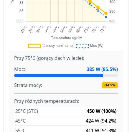
Przy 75°C (gorący dach w lecie):
Moc:
385 W (85.5%)
Strata mocy:
-14.5%
Przy różnych temperaturach:
25°C (STC)
450 W (100%)
45°C
424 W (94.2%)
55°C
411 W (91.3%)