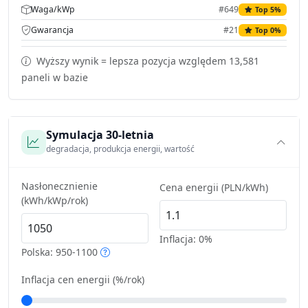
Waga/kWp
#649
Top 5%
Gwarancja
#21
Top 0%
Wyższy wynik = lepsza pozycja względem 13,581
paneli w bazie
Symulacja 30-letnia
degradacja, produkcja energii, wartość
Nasłonecznienie
Cena energii (PLN/kWh)
(kWh/kWp/rok)
Inflacja:
0%
Polska: 950-1100
Inflacja cen energii (%/rok)