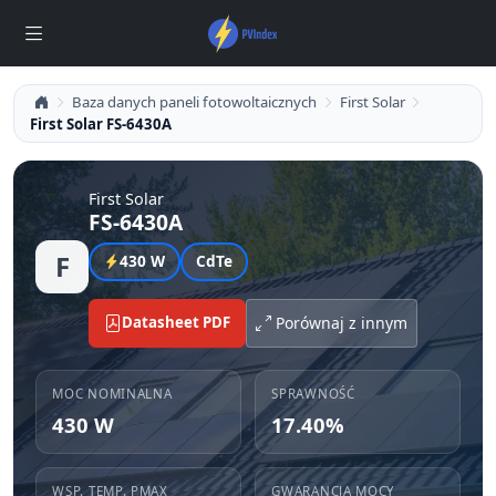
Baza danych paneli fotowoltaicznych
First Solar
First Solar FS-6430A
First Solar
FS-6430A
F
430 W
CdTe
Datasheet PDF
Porównaj z innym
MOC NOMINALNA
SPRAWNOŚĆ
430 W
17.40%
WSP. TEMP. PMAX
GWARANCJA MOCY