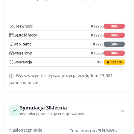
Sprawność
#12956
95%
Gęstość mocy
#12935
95%
Wsp. temp.
#7977
59%
Waga/kWp
#13289
98%
Gwarancja
#21
Top 0%
Wyższy wynik = lepsza pozycja względem 13,581
paneli w bazie
Symulacja 30-letnia
degradacja, produkcja energii, wartość
Nasłonecznienie
Cena energii (PLN/kWh)