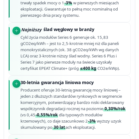
trwały spadek mocy o 1
-3%
w pierwszych miesiącach
eksploatacji. Gwarantuje to pełną moc nominalną od
pierwszego dnia pracy systemu.
Najniższy
ślad węglowy w branży
Cykl życia modułów Series 6 generuje ok. 15,83
gCO2eq/kWh – jest to 2,5-krotnie mniej niż dla paneli
monokrystalicznych (ok. 38 gCO2eq/kWh wg danych
LCA) oraz 3-krotnie niższy ślad wodny. Series 6 Plus i
Series 7 jako pierwsze moduły na świecie uzyskały
certyfikat EPEAT Climate+ (próg
≤400 kg
CO2e/kWp).
30-letnia gwarancja liniowa mocy
Producent oferuje 30-letnią gwarancję mocy liniowej –
jeden z dłuższych standardów rynkowych w segmencie
komercyjnym, potwierdzający bardzo niski deklarowany
współczynnik degradacji rocznej na poziomie
0,30%/rok
(vs 0,45
-0,55%/rok
dla typowych modułów
krzemowych), co daje szacunkowo 2
-3%
wyższy uzysk
skumulowany po
30 lat
ach eksploatacji.