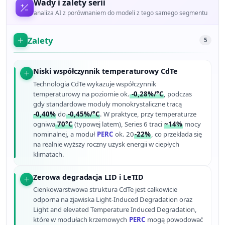
Wady i zalety serii
analiza AI z porównaniem do modeli z tego samego segmentu
Zalety
5
Niski współczynnik temperaturowy CdTe
Technologia CdTe wykazuje współczynnik
temperaturowy na poziomie ok.
-0,28%/°C
, podczas
gdy standardowe moduły monokrystaliczne tracą
-0,40%
do
-0,45%/°C
. W praktyce, przy temperaturze
ogniwa
70°C
(typowej latem), Series 6 traci
~14%
mocy
nominalnej, a moduł
PERC
ok. 20
-22%
, co przekłada się
na realnie wyższy roczny uzysk energii w ciepłych
klimatach.
Zerowa degradacja LID i LeTID
Cienkowarstwowa struktura CdTe jest całkowicie
odporna na zjawiska Light-Induced Degradation oraz
Light and elevated Temperature Induced Degradation,
które w modułach krzemowych
PERC
mogą powodować