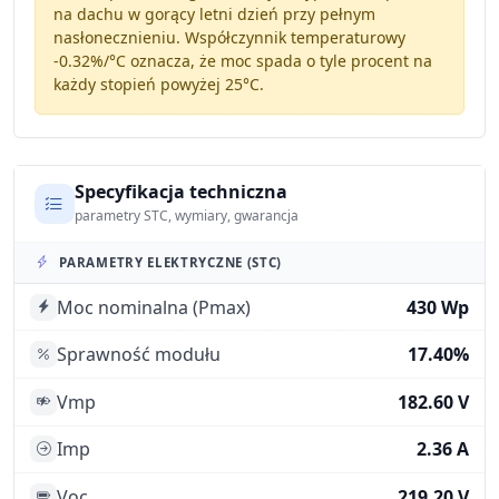
na dachu w gorący letni dzień przy pełnym
nasłonecznieniu. Współczynnik temperaturowy
-0.32%/°C
oznacza, że moc spada o tyle procent na
każdy stopień powyżej 25°C.
Specyfikacja techniczna
parametry STC, wymiary, gwarancja
PARAMETRY ELEKTRYCZNE (STC)
Moc nominalna (Pmax)
430 Wp
Sprawność modułu
17.40%
Vmp
182.60 V
Imp
2.36 A
Voc
219.20 V