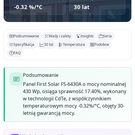
-0.32 %/°C
30 lat
Podsumowanie
Wady i zalety
Insights
Seria
Specyfikacja
30 lat
Temperatura
Podobne
FAQ
Podsumowanie
Panel First Solar FS-6430A o mocy nominalnej
430 Wp, osiąga sprawność 17.40%, wykonany
w technologii CdTe, z współczynnikiem
temperaturowym mocy -0.32%/°C, objęty 30-
letnią gwarancją mocy.