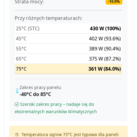
Strata mocy:
-16.0%
Przy różnych temperaturach:
25°C (STC)
430 W (100%)
45°C
402 W (93.6%)
55°C
389 W (90.4%)
65°C
375 W (87.2%)
75°C
361 W (84.0%)
Zakres pracy panelu
-40°C do 85°C
Szeroki zakres pracy – nadaje się do
ekstremalnych warunków klimatycznych
Temperatura ogniw 75°C jest typowa dla paneli