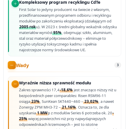
Kompleksowy program recyklingu CdTe
First Solar to jedyny producent na świecie z własnym,
przedfinansowanym programem odbioru i recyklingu
modułów po zakończeniu eksploatacji (działającym od
2005 rok
u). W 2023 r. średni globalny wskaźnik odzysku
materiałów wyniósł
95%
, obejmując szkło, aluminium,
stal oraz materiał półprzewodnikowy – eliminuje to
ryzyko utylizacji toksycznego kadmu i spełnia
najostrzejsze normy środowiskowe UE.
Wady
3
Wyraźnie niższa sprawność modułu
Zakres sprawności 17,4
-18,6%
jest znacząco niższy niż u
bezpośrednich peer comparables: Risen RSM96-11
osiąga
23%
, SunKean SKT440~460 –
23,02%
, a nawet
Zonergy ZPM MH3-72 –
21,16%
. Oznacza to, że dla
uzyskania
1 MW
p z modułów Series 6 potrzeba ok. 20
-
25%
więcej powierzchni niż przy najwydajniejszych
odpowiednikach krzemowych – jest to istotne