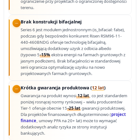
ograniczenie przy projektach o ograniczonej dostępności
terenu.
Brak konstrukcji bifacjalnej
Series 6 jest modułem jednostronnym (is_bifacial: false),
podczas gdy bezpośredni konkurent Risen RSM96-11-
440-460BNDG oferuje technologię bifacjalną,
umożliwiającą dodatkowy uzysk z odbicia albedo
(typowo 5
-15%
ekstra energii na farmach gruntowych z
jasnym podłożem). Brak bifacjalności w standardowej
serii ogranicza optymalizację uzysku na nowo
projektowanych farmach gruntowych.
Krótka gwarancja produktowa (
12 lat
)
Gwarancja na produkt wynosi
12 lat
, co jest standardem
poniżej rosnącej normy rynkowej – wielu producentów
Tier-1 oferuje obecnie 15
-25 lat
gwarancji produktowej.
Dla projektów finansowanych długoterminowo (
project
finance
, umowy PPA na 20+ lat) może to wymagać
dodatkowych analiz ryzyka ze strony instytucji
bankujących.