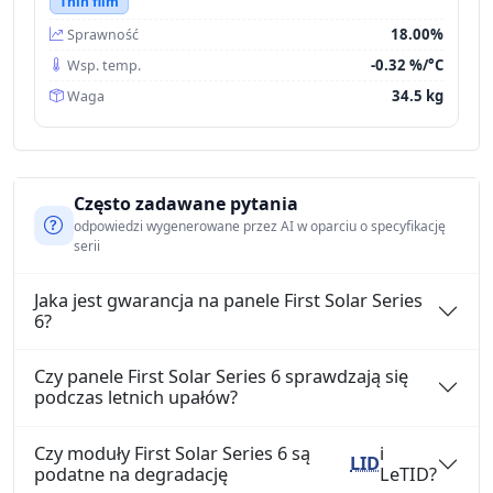
Thin film
18.00%
Sprawność
-0.32 %/°C
Wsp. temp.
34.5 kg
Waga
Często zadawane pytania
odpowiedzi wygenerowane przez AI w oparciu o specyfikację
serii
Jaka jest gwarancja na panele First Solar Series
6?
Czy panele First Solar Series 6 sprawdzają się
podczas letnich upałów?
Czy moduły First Solar Series 6 są
i
LID
podatne na degradację
LeTID?