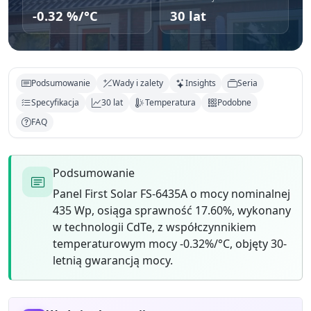
-0.32 %/°C
30 lat
Podsumowanie
Wady i zalety
Insights
Seria
Specyfikacja
30 lat
Temperatura
Podobne
FAQ
Podsumowanie
Panel First Solar FS-6435A o mocy nominalnej
435 Wp, osiąga sprawność 17.60%, wykonany
w technologii CdTe, z współczynnikiem
temperaturowym mocy -0.32%/°C, objęty 30-
letnią gwarancją mocy.