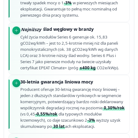
trwały spadek mocy o 1
-3%
w pierwszych miesiącach
eksploatacji. Gwarantuje to pełną moc nominalną od
pierwszego dnia pracy systemu.
Najniższy
ślad węglowy w branży
Cykl życia modułów Series 6 generuje ok. 15,83
gCO2eq/kWh – jest to 2,5-krotnie mniej niż dla paneli
monokrystalicznych (ok. 38 gCO2eq/kWh wg danych
LCA) oraz 3-krotnie niższy ślad wodny. Series 6 Plus i
Series 7 jako pierwsze moduły na świecie uzyskały
certyfikat EPEAT Climate+ (próg
≤400 kg
CO2e/kWp).
30-letnia gwarancja liniowa mocy
Producent oferuje 30-letnią gwarancję mocy liniowej –
jeden z dłuższych standardów rynkowych w segmencie
komercyjnym, potwierdzający bardzo niski deklarowany
współczynnik degradacji rocznej na poziomie
0,30%/rok
(vs 0,45
-0,55%/rok
dla typowych modułów
krzemowych), co daje szacunkowo 2
-3%
wyższy uzysk
skumulowany po
30 lat
ach eksploatacji.