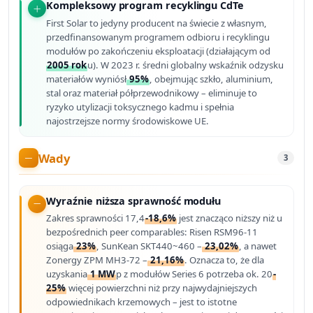
Kompleksowy program recyklingu CdTe
First Solar to jedyny producent na świecie z własnym,
przedfinansowanym programem odbioru i recyklingu
modułów po zakończeniu eksploatacji (działającym od
2005 rok
u). W 2023 r. średni globalny wskaźnik odzysku
materiałów wyniósł
95%
, obejmując szkło, aluminium,
stal oraz materiał półprzewodnikowy – eliminuje to
ryzyko utylizacji toksycznego kadmu i spełnia
najostrzejsze normy środowiskowe UE.
Wady
3
Wyraźnie niższa sprawność modułu
Zakres sprawności 17,4
-18,6%
jest znacząco niższy niż u
bezpośrednich peer comparables: Risen RSM96-11
osiąga
23%
, SunKean SKT440~460 –
23,02%
, a nawet
Zonergy ZPM MH3-72 –
21,16%
. Oznacza to, że dla
uzyskania
1 MW
p z modułów Series 6 potrzeba ok. 20
-
25%
więcej powierzchni niż przy najwydajniejszych
odpowiednikach krzemowych – jest to istotne