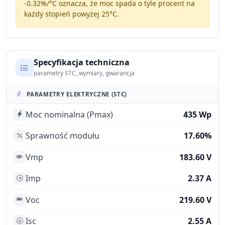
-0.32%/°C
oznacza, że moc spada o tyle procent na
każdy stopień powyżej 25°C.
Specyfikacja techniczna
parametry STC, wymiary, gwarancja
PARAMETRY ELEKTRYCZNE (STC)
Moc nominalna (Pmax)
435 Wp
Sprawność modułu
17.60%
Vmp
183.60 V
Imp
2.37 A
Voc
219.60 V
Isc
2.55 A