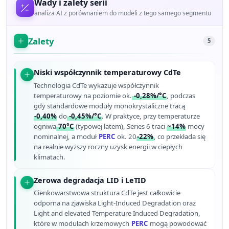
Wady i zalety serii
analiza AI z porównaniem do modeli z tego samego segmentu
Zalety
5
Niski współczynnik temperaturowy CdTe
Technologia CdTe wykazuje współczynnik
temperaturowy na poziomie ok.
-0,28%/°C
, podczas
gdy standardowe moduły monokrystaliczne tracą
-0,40%
do
-0,45%/°C
. W praktyce, przy temperaturze
ogniwa
70°C
(typowej latem), Series 6 traci
~14%
mocy
nominalnej, a moduł
PERC
ok. 20
-22%
, co przekłada się
na realnie wyższy roczny uzysk energii w ciepłych
klimatach.
Zerowa degradacja LID i LeTID
Cienkowarstwowa struktura CdTe jest całkowicie
odporna na zjawiska Light-Induced Degradation oraz
Light and elevated Temperature Induced Degradation,
które w modułach krzemowych
PERC
mogą powodować