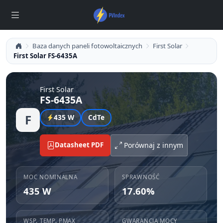
Baza danych paneli fotowoltaicznych
First Solar
First Solar FS-6435A
First Solar
FS-6435A
F
435 W
CdTe
Datasheet PDF
Porównaj z innym
MOC NOMINALNA
SPRAWNOŚĆ
435 W
17.60%
WSP. TEMP. PMAX
GWARANCJA MOCY