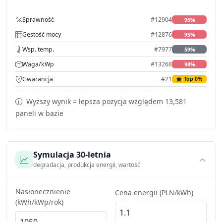
Sprawność
#12904
95%
Gęstość mocy
#12876
95%
Wsp. temp.
#7977
59%
Waga/kWp
#13268
98%
Gwarancja
#21
Top 0%
Wyższy wynik = lepsza pozycja względem 13,581
paneli w bazie
Symulacja 30-letnia
degradacja, produkcja energii, wartość
Nasłonecznienie
Cena energii (PLN/kWh)
(kWh/kWp/rok)