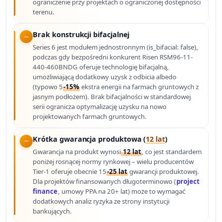
ograniczenie przy projektach o ograniczonej dostępności
terenu.
Brak konstrukcji bifacjalnej
Series 6 jest modułem jednostronnym (is_bifacial: false),
podczas gdy bezpośredni konkurent Risen RSM96-11-
440-460BNDG oferuje technologię bifacjalną,
umożliwiającą dodatkowy uzysk z odbicia albedo
(typowo 5
-15%
ekstra energii na farmach gruntowych z
jasnym podłożem). Brak bifacjalności w standardowej
serii ogranicza optymalizację uzysku na nowo
projektowanych farmach gruntowych.
Krótka gwarancja produktowa (
12 lat
)
Gwarancja na produkt wynosi
12 lat
, co jest standardem
poniżej rosnącej normy rynkowej – wielu producentów
Tier-1 oferuje obecnie 15
-25 lat
gwarancji produktowej.
Dla projektów finansowanych długoterminowo (
project
finance
, umowy PPA na 20+ lat) może to wymagać
dodatkowych analiz ryzyka ze strony instytucji
bankujących.