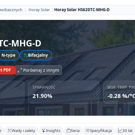
woltaicznych
Horay Solar
Horay Solar HS620TC-MHG-D
TC-MHG-D
N-type
Bifacjalny
t PDF
Porównaj z innym
SPRAWNOŚĆ
WSP. TEMP. PM
21.90%
-0.28 %/°
e
Wady i zalety
Insights
Seria
Specyfikacja
30 lat