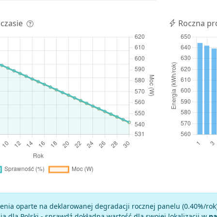
 czasie
Roczna pr
enia oparte na deklarowanej degradacji rocznej panelu (
0.40
%/rok
a dla Polski - sprawdź dokładną wartość dla swojej lokalizacji w
na