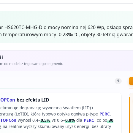
ar HS620TC-MHG-D o mocy nominalnej 620 Wp, osiąga spraw
 temperaturowym mocy -0.28%/°C, objęty 30-letnią gwaran
ii
iem do modeli z tego samego segmentu
5
TOPCon
bez efektu LID
 eliminuje degradację wywołaną światłem (LID) i
aturą (LeTID), która typowo dotyka ogniwa p-type
PERC
.
TOPCon
wynosi 0,4–
0,5%
vs 0,6–
0,8%
dla
PERC
, co po
30
ę na realnie wyższy skumulowany uzysk energii bez utraty