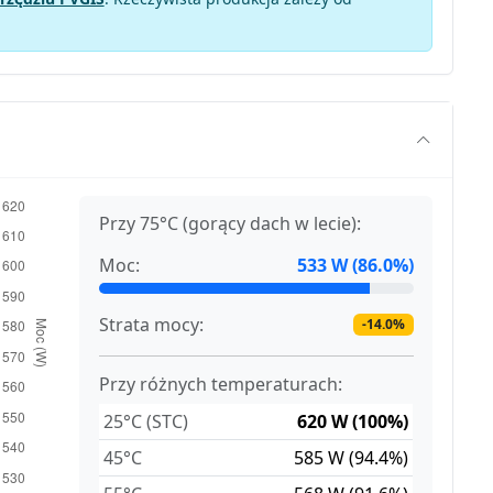
Przy 75°C (gorący dach w lecie):
Moc:
533 W (86.0%)
Strata mocy:
-14.0%
Przy różnych temperaturach:
25°C (STC)
620 W (100%)
45°C
585 W (94.4%)