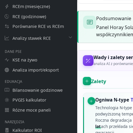
RCEm (miesięczne)
RCE (godzinowe)
Podsumowanie
Porównanie RCE vs RCEm
Panel Horay Sol
współczynnikiem
Analizy stawek RCE
DANE PSE
Wady i zalety ser
KSE na żywo
analiza AI z porównan
Analiza import/eksport
Zalety
EDUKACJA
Bilansowanie godzinowe
Ogniwa N-type
PVGIS kalkulator
Technologia N-type
Różne moce paneli
podwyższoną temper
Roczna degradacja
NARZĘDZIA
lat
ach przekłada si
Kalkulator ROI
gwarancji.