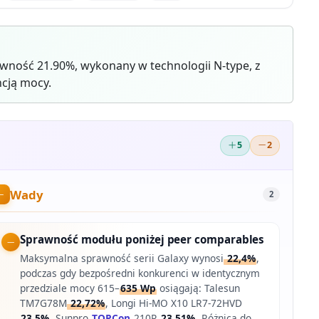
ność 21.90%, wykonany w technologii N-type, z
cją mocy.
5
2
Wady
2
Sprawność modułu poniżej peer comparables
Maksymalna sprawność serii Galaxy wynosi
22,4%
,
podczas gdy bezpośredni konkurenci w identycznym
przedziale mocy 615–
635 Wp
osiągają: Talesun
TM7G78M
22,72%
, Longi Hi-MO X10 LR7-72HVD
23,5%
, Sunpro
TOPCon
210R
23,51%
. Różnica do