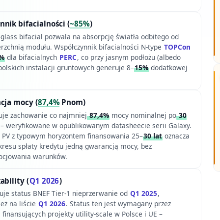
nik bifacialności (
~85%
)
glass bifacial pozwala na absorpcję światła odbitego od
erzchnią modułu. Współczynnik bifacialności N-type
TOPCon
%
dla bifacialnych
PERC
, co przy jasnym podłożu (albedo
olskich instalacji gruntowych generuje 8–
15%
dodatkowej
cja mocy (
87,4%
Pnom)
uje zachowanie co najmniej
87,4%
mocy nominalnej po
30
i – weryfikowane w opublikowanym datasheecie serii Galaxy.
m PV z typowym horyzontem finansowania 25–
30 lat
oznacza
okresu spłaty kredytu jedną gwarancją mocy, bez
gocjowania warunków.
bility (
Q1 2026
)
uje status BNEF Tier-1 nieprzerwanie od
Q1 2025
,
eż na liście
Q1 2026
. Status ten jest wymagany przez
 finansujących projekty utility-scale w Polsce i UE –