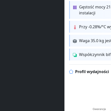
Gęstość mocy 21
instalacji
Przy -0.28%/°C w
Waga 35.0 kg jes
Współczynnik bi
Profil wydajności