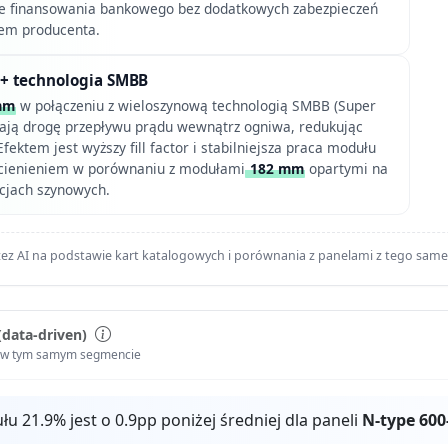
ie finansowania bankowego bez dodatkowych zabezpieczeń
iem producenta.
+ technologia SMBB
mm
w połączeniu z wieloszynową technologią SMBB (Super
cają drogę przepływu prądu wewnątrz ogniwa, redukując
Efektem jest wyższy fill factor i stabilniejsza praca modułu
cienieniem w porównaniu z modułami
182 mm
opartymi na
acjach szynowych.
ez AI na podstawie kart katalogowych i porównania z panelami z tego sam
(data-driven)
i w tym samym segmencie
 21.9% jest o 0.9pp poniżej średniej dla paneli
N-type 60