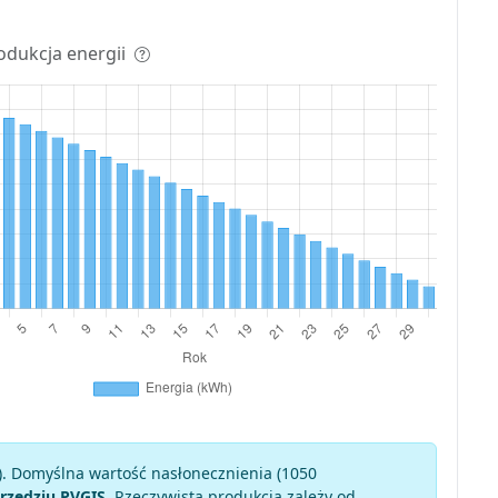
odukcja energii
). Domyślna wartość nasłonecznienia (1050
rzędziu PVGIS
. Rzeczywista produkcja zależy od