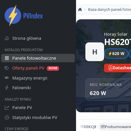
Baza danych paneli foto
Horay Solar
Strona główna
HS620
H
KATALOG PRODUKTÓW
620 W
Panele fotowoltaiczne
Oferty paneli PV
Datashee
NOWE
Magazyny energii
MOC NOMINALNA
Falowniki
620 W
ANALIZY RYNKU
Panele PV
Statystyki modułów PV
Podsumowani
SEKCJE
CENY ENERGII