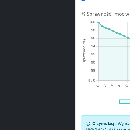
Sprawność i moc w
O symulacji:
Wylicz
kWh/kWp/rok) to średni