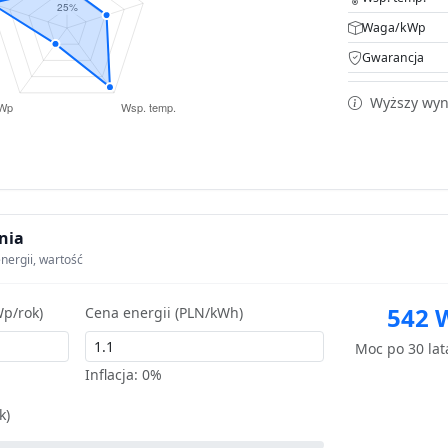
Waga/kWp
Gwarancja
Wyższy wyni
nia
nergii, wartość
542 
p/rok)
Cena energii (PLN/kWh)
Moc po 30 la
Inflacja:
0%
k)