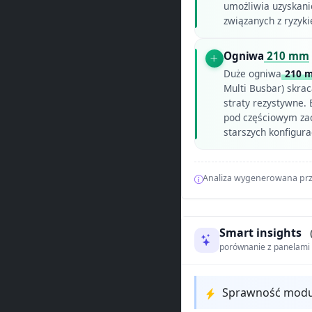
umożliwia uzyskan
związanych z ryzyk
Ogniwa
210 mm
Duże ogniwa
210 
Multi Busbar) skra
straty rezystywne. 
pod częściowym za
starszych konfigur
Analiza wygenerowana prz
Smart insights
porównanie z panelam
Sprawność modułu