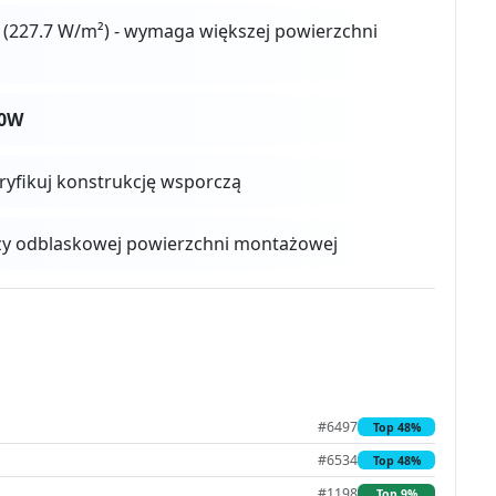
(227.7 W/m²) - wymaga większej powierzchni
50W
eryfikuj konstrukcję wsporczą
zy odblaskowej powierzchni montażowej
#6497
Top 48%
#6534
Top 48%
#1198
Top 9%