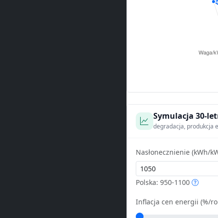
Symulacja 30-let
degradacja, produkcja e
Nasłonecznienie (kWh/kW
Polska: 950-1100
Inflacja cen energii (%/ro