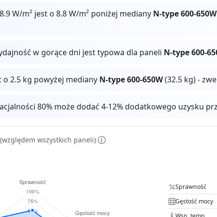
8.9 W/m² jest o 8.8 W/m² poniżej mediany
N-type 600-650W
ydajność w gorące dni jest typowa dla paneli
N-type 600-6
t o 2.5 kg powyżej mediany
N-type 600-650W
(32.5 kg) - zw
facjalności 80% może dodać 4-12% dodatkowego uzysku pr
(względem wszystkich paneli)
Sprawność
Gęstość mocy
Wsp. temp.