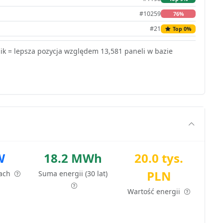
#10259
76%
#21
Top 0%
k = lepsza pozycja względem 13,581 paneli w bazie
W
18.2 MWh
20.0 tys.
PLN
tach
Suma energii (30 lat)
Wartość energii