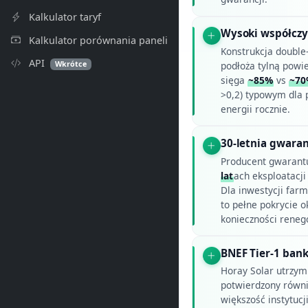
Kalkulator taryf
Wysoki współczyn
Kalkulator porównania paneli
Konstrukcja double-
API
Wkrótce
podłoża tylną powi
sięga
~85%
vs
~70
>0,2) typowym dla p
energii rocznie.
30-letnia gwaran
Producent gwarant
lat
ach eksploatacj
Dla inwestycji far
to pełne pokrycie 
konieczności rene
BNEF Tier-1 banka
Horay Solar utrzym
potwierdzony równi
większość instytucji