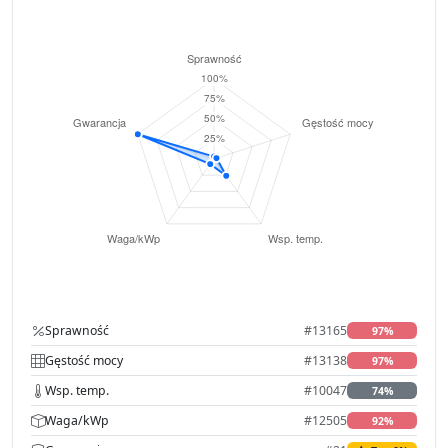
Sprawność
#13165
97%
Gęstość mocy
#13138
97%
Wsp. temp.
#10047
74%
Waga/kWp
#12505
92%