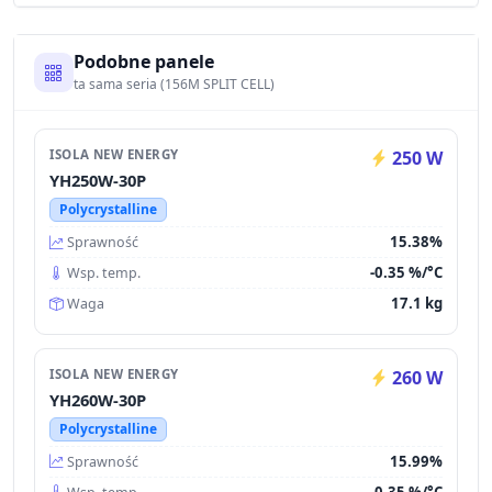
Podobne panele
ta sama seria (156M SPLIT CELL)
ISOLA NEW ENERGY
250 W
YH250W-30P
Polycrystalline
15.38%
Sprawność
-0.35 %/°C
Wsp. temp.
17.1 kg
Waga
ISOLA NEW ENERGY
260 W
YH260W-30P
Polycrystalline
15.99%
Sprawność