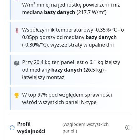
W/m² mniej na jednostkę powierzchni niż
mediana
bazy danych
(217.7 W/m²)
Współczynnik temperaturowy -0.35%/°C - o
0.05pp gorszy od mediany
bazy danych
(-0.30%/°C), wyższe straty w upalne dni
Przy 20.4 kg ten panel jest o 6.1 kg lżejszy
od mediany
bazy danych
(26.5 kg) -
łatwiejszy montaż
W top 97% pod względem sprawności
wśród wszystkich paneli N-type
Profil
(względem wszystkich
wydajności
paneli)