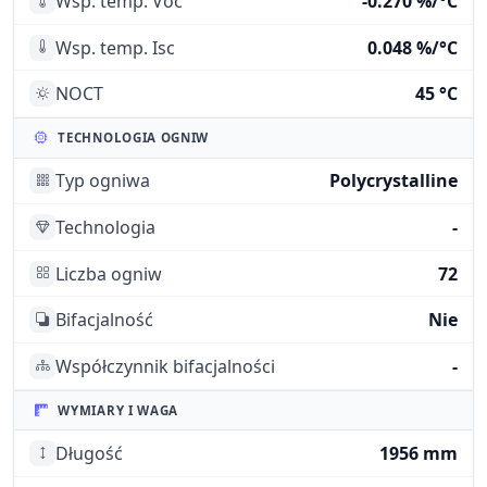
Wsp. temp. Voc
-0.270 %/°C
Wsp. temp. Isc
0.048 %/°C
NOCT
45 °C
TECHNOLOGIA OGNIW
Typ ogniwa
Polycrystalline
Technologia
-
Liczba ogniw
72
Bifacjalność
Nie
Współczynnik bifacjalności
-
WYMIARY I WAGA
Długość
1956 mm