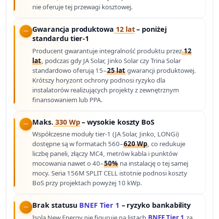
nie oferuje tej przewagi kosztowej.
Gwarancja produktowa
12 lat
– poniżej
standardu tier-1
Producent gwarantuje integralność produktu przez
12
lat
, podczas gdy JA Solar, Jinko Solar czy Trina Solar
standardowo oferują 15–
25 lat
gwarancji produktowej.
Krótszy horyzont ochrony podnosi ryzyko dla
instalatorów realizujących projekty z zewnętrznym
finansowaniem lub PPA.
Maks.
330 Wp
– wysokie koszty BoS
Współczesne moduły tier-1 (JA Solar, Jinko, LONGi)
dostępne są w formatach 560–
620 Wp
, co redukuje
liczbę paneli, złączy MC4, metrów kabla i punktów
mocowania nawet o 40–
50%
na instalację o tej samej
mocy. Seria 156M SPLIT CELL istotnie podnosi koszty
BoS przy projektach powyżej 10 kWp.
Brak statusu
BNEF Tier 1
– ryzyko bankability
Isola New Energy nie figuruje na listach
BNEF Tier 1
za