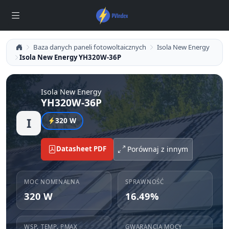
Baza danych paneli fotowoltaicznych
Isola New Energy
Isola New Energy YH320W-36P
Isola New Energy
YH320W-36P
I
320 W
Datasheet PDF
Porównaj z innym
MOC NOMINALNA
SPRAWNOŚĆ
320 W
16.49%
WSP. TEMP. PMAX
GWARANCJA MOCY