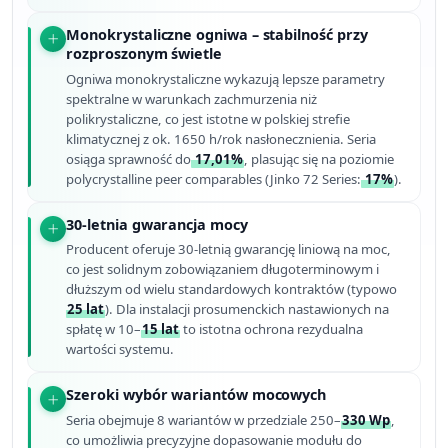
Monokrystaliczne ogniwa – stabilność przy
rozproszonym świetle
Ogniwa monokrystaliczne wykazują lepsze parametry
spektralne w warunkach zachmurzenia niż
polikrystaliczne, co jest istotne w polskiej strefie
klimatycznej z ok. 1650 h/rok nasłonecznienia. Seria
osiąga sprawność do
17,01%
, plasując się na poziomie
polycrystalline peer comparables (Jinko 72 Series:
17%
).
30-letnia gwarancja mocy
Producent oferuje 30-letnią gwarancję liniową na moc,
co jest solidnym zobowiązaniem długoterminowym i
dłuższym od wielu standardowych kontraktów (typowo
25 lat
). Dla instalacji prosumenckich nastawionych na
spłatę w 10–
15 lat
to istotna ochrona rezydualna
wartości systemu.
Szeroki wybór wariantów mocowych
Seria obejmuje 8 wariantów w przedziale 250–
330 Wp
,
co umożliwia precyzyjne dopasowanie modułu do