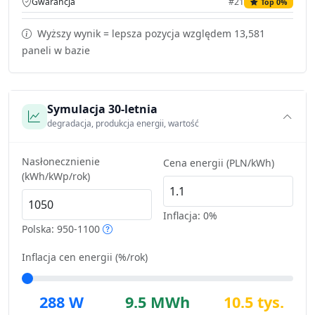
Gwarancja
#21
Top 0%
Wyższy wynik = lepsza pozycja względem 13,581
paneli w bazie
Symulacja 30-letnia
degradacja, produkcja energii, wartość
Nasłonecznienie
Cena energii (PLN/kWh)
(kWh/kWp/rok)
Inflacja:
0%
Polska: 950-1100
Inflacja cen energii (%/rok)
288 W
9.5 MWh
10.5 tys.