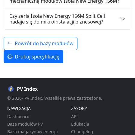
mechaniczną modułów Isola New Energy 156M?
Czy seria Isola New Energy 156M Split Cell
nadaje się do mikroinstalacji biznesowej?
Powrót do bazy modułów
Drukuj specyfikację
PV Index
© 2026- PV Index. Wszelkie prawa zastrzeżone.
NAWIGACJA
ZASOBY
Dashboard
API
Baza modułów PV
Edukacja
Baza magazynów energii
Changelog