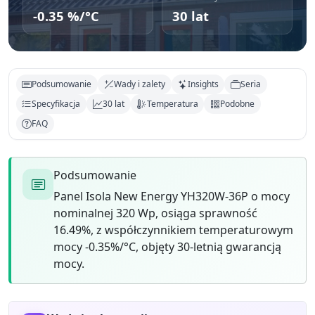
-0.35 %/°C
30 lat
Podsumowanie
Wady i zalety
Insights
Seria
Specyfikacja
30 lat
Temperatura
Podobne
FAQ
Podsumowanie
Panel Isola New Energy YH320W-36P o mocy
nominalnej 320 Wp, osiąga sprawność
16.49%, z współczynnikiem temperaturowym
mocy -0.35%/°C, objęty 30-letnią gwarancją
mocy.