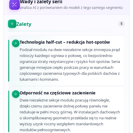
Wady i zalety serii
analiza AI z porównaniem do modeli z tego samego segmentu
Zalety
5
Technologia half-cut – redukcja hot-spotów
Podział modułu na dwie niezależne sekcje zmniejsza prąd
roboczy każdego ogniwa o połowę, co bezpośrednio
ogranicza straty rezystancyjne i ryzyko hot-spotów. Seria
generuje mniejsze ciepło podczas pracy w warunkach
częściowego zacienienia typowych dla polskich dachów z
lukarnami i kominami.
Odporność na częściowe zacienienie
Dwie niezależne sekcje modułu pracują równolegle,
dzięki czemu zacienienie dolnej połowy panelu nie
redukuje w pełni mocy górnej. W instalacjach dachowych
o skomplikowanej geometrii przekłada się to na realnie
wyższy uzysk roczny względem standardowych
modułów pełnoogniwowych.