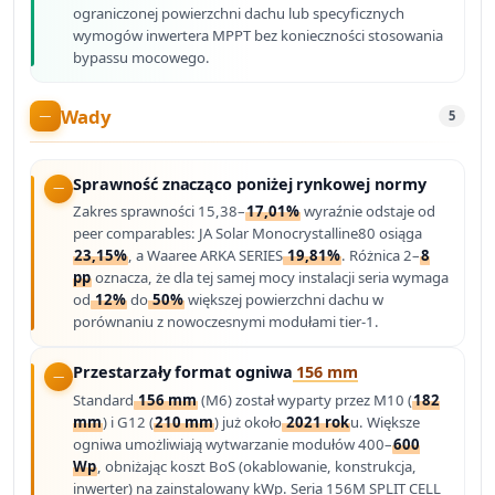
ograniczonej powierzchni dachu lub specyficznych
wymogów inwertera MPPT bez konieczności stosowania
bypassu mocowego.
Wady
5
Sprawność znacząco poniżej rynkowej normy
Zakres sprawności 15,38–
17,01%
wyraźnie odstaje od
peer comparables: JA Solar Monocrystalline80 osiąga
23,15%
, a Waaree ARKA SERIES
19,81%
. Różnica 2–
8
pp
oznacza, że dla tej samej mocy instalacji seria wymaga
od
12%
do
50%
większej powierzchni dachu w
porównaniu z nowoczesnymi modułami tier-1.
Przestarzały format ogniwa
156 mm
Standard
156 mm
(M6) został wyparty przez M10 (
182
mm
) i G12 (
210 mm
) już około
2021 rok
u. Większe
ogniwa umożliwiają wytwarzanie modułów 400–
600
Wp
, obniżając koszt BoS (okablowanie, konstrukcja,
inwerter) na zainstalowany kWp. Seria 156M SPLIT CELL