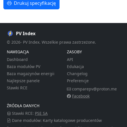
Drukuj specyfikację
PV Index
© 2026- PV Index. Wszelkie prawa zastrzeżone.
NAWIGACJA
ZASOBY
Dashboard
API
Baza modułów PV
Edukacja
Baza magazynów energii
Changelog
Najlepsze panele
Preferencje
Stawki RCE
comparepv@proton.me
Facebook
ŹRÓDŁA DANYCH
Stawki RCE:
PSE SA
Dane modułów: Karty katalogowe producentów