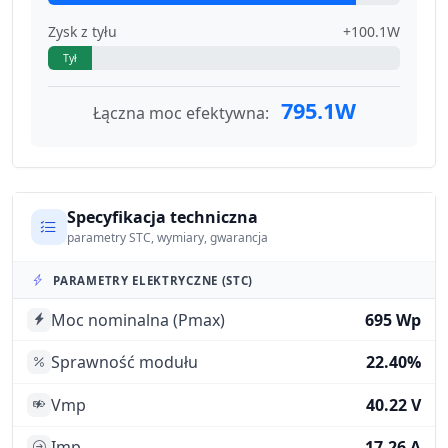
Zysk z tyłu
+100.1W
Tył
795.1W
Łączna moc efektywna:
Specyfikacja techniczna
parametry STC, wymiary, gwarancja
PARAMETRY ELEKTRYCZNE (STC)
Moc nominalna (Pmax)
695 Wp
Sprawność modułu
22.40%
Vmp
40.22 V
Imp
17.26 A