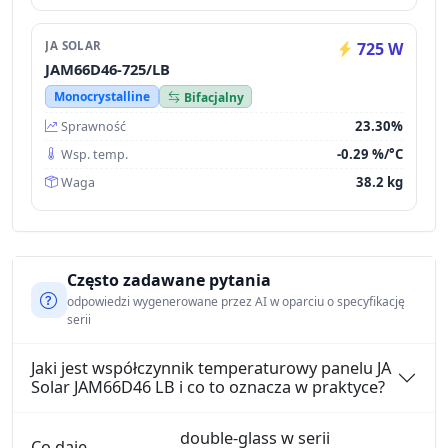
JA SOLAR
725 W
JAM66D46-725/LB
Monocrystalline
Bifacjalny
23.30%
Sprawność
-0.29 %/°C
Wsp. temp.
38.2 kg
Waga
Często zadawane pytania
odpowiedzi wygenerowane przez AI w oparciu o specyfikację
serii
Jaki jest współczynnik temperaturowy panelu JA
Solar JAM66D46 LB i co to oznacza w praktyce?
double-glass w serii
Co daje