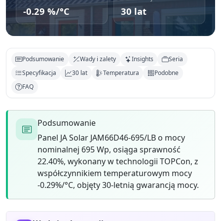
-0.29 %/°C
30 lat
Podsumowanie
Wady i zalety
Insights
Seria
Specyfikacja
30 lat
Temperatura
Podobne
FAQ
Podsumowanie
Panel JA Solar JAM66D46-695/LB o mocy
nominalnej 695 Wp, osiąga sprawność
22.40%, wykonany w technologii TOPCon, z
współczynnikiem temperaturowym mocy
-0.29%/°C, objęty 30-letnią gwarancją mocy.