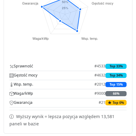
Sprawność
#4533
Top 33%
Gęstość mocy
#4632
Top 34%
Wsp. temp.
#2012
Top 15%
Waga/kWp
#9000
66%
Gwarancja
#21
Top 0%
Wyższy wynik = lepsza pozycja względem 13,581
paneli w bazie