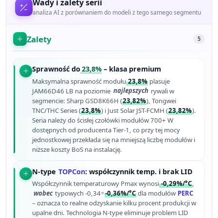
Wady i zalety serii
analiza AI z porównaniem do modeli z tego samego segmentu
Zalety
5
Sprawność do
23,8%
– klasa premium
Maksymalna sprawność modułu
23,8%
plasuje
JAM66D46 LB na poziomie
najlepszych
rywali w
segmencie: Sharp GSD8K66H (
23,82%
), Tongwei
TNC/THC Series (
23,8%
) i Just Solar JST-FCMH (
23,82%
).
Seria należy do ścisłej czołówki modułów 700+ W
dostępnych od producenta Tier-1, co przy tej mocy
jednostkowej przekłada się na mniejszą liczbę modułów i
niższe koszty BoS na instalację.
N-type
TOPCon
: współczynnik temp. i brak LID
Współczynnik temperaturowy Pmax wynosi
-0,29%/°C
,
wobec
typowych -0,34÷
-0,36%/°C
dla modułów
PERC
– oznacza to realne odzyskanie kilku procent produkcji w
upalne dni. Technologia N-type eliminuje problem LID