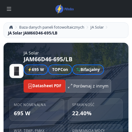
Baza danych paneli fotowoltaicznych
JA Solar
JA Solar JAM66D46-695/LB
JA Solar
JAM66D46-695/LB
695 W
TOPCon
Bifacjalny
Datasheet PDF
Porównaj z innym
MOC NOMINALNA
SPRAWNOŚĆ
695 W
22.40%
WSP. TEMP. PMAX
GWARANCJA MOCY