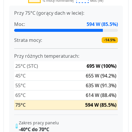
Przy 75°C (gorący dach w lecie):
Moc:
594 W (85.5%)
Strata mocy:
-14.5%
Przy różnych temperaturach:
25°C (STC)
695 W (100%)
45°C
655 W (94.2%)
55°C
635 W (91.3%)
65°C
614 W (88.4%)
75°C
594 W (85.5%)
Zakres pracy panelu
-40°C do 70°C