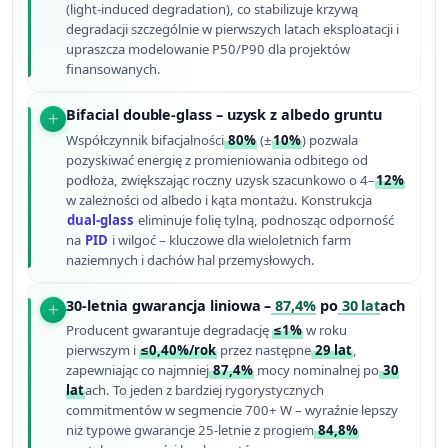
(light-induced degradation), co stabilizuje krzywą
degradacji szczególnie w pierwszych latach eksploatacji i
upraszcza modelowanie P50/P90 dla projektów
finansowanych.
Bifacial double-glass – uzysk z albedo gruntu
Współczynnik bifacjalności
80%
(±
10%
) pozwala
pozyskiwać energię z promieniowania odbitego od
podłoża, zwiększając roczny uzysk szacunkowo o 4–
12%
w zależności od albedo i kąta montażu. Konstrukcja
dual-glass
eliminuje folię tylną, podnosząc odporność
na
PID
i wilgoć – kluczowe dla wieloletnich farm
naziemnych i dachów hal przemysłowych.
30-letnia gwarancja liniowa –
87,4%
po
30 lat
ach
Producent gwarantuje degradację
≤1%
w roku
pierwszym i
≤0,40%/rok
przez następne
29 lat
,
zapewniając co najmniej
87,4%
mocy nominalnej po
30
lat
ach. To jeden z bardziej rygorystycznych
commitmentów w segmencie 700+ W – wyraźnie lepszy
niż typowe gwarancje 25-letnie z progiem
84,8%