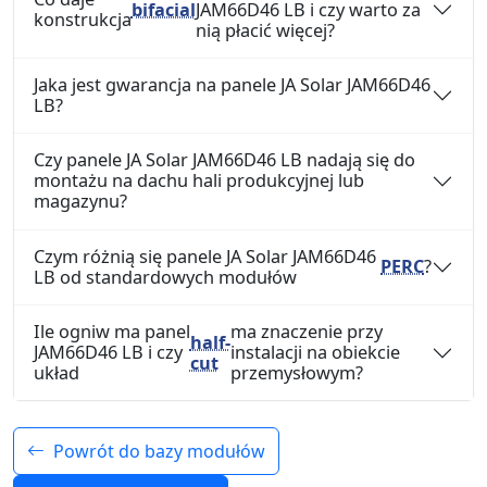
bifacial
JAM66D46 LB i czy warto za
konstrukcja
nią płacić więcej?
Jaka jest gwarancja na panele JA Solar JAM66D46
LB?
Czy panele JA Solar JAM66D46 LB nadają się do
montażu na dachu hali produkcyjnej lub
magazynu?
Czym różnią się panele JA Solar JAM66D46
PERC
?
LB od standardowych modułów
Ile ogniw ma panel
ma znaczenie przy
half-
JAM66D46 LB i czy
instalacji na obiekcie
cut
układ
przemysłowym?
Powrót do bazy modułów