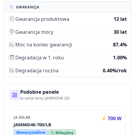
GWARANCJA
Gwarancja produktowa
12 lat
Gwarancja mocy
30 lat
Moc na koniec gwarancji
87.4%
Degradacja w 1. roku
1.00%
Degradacja roczna
0.40%/rok
Podobne panele
ta sama seria (JAM66D46 LB)
JA SOLAR
700 W
JAM66D46-700/LB
Monocrystalline
Bifacjalny