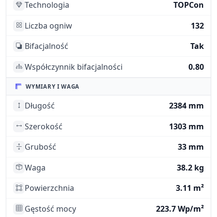
Technologia
TOPCon
Liczba ogniw
132
Bifacjalność
Tak
Współczynnik bifacjalności
0.80
WYMIARY I WAGA
Długość
2384 mm
Szerokość
1303 mm
Grubość
33 mm
Waga
38.2 kg
Powierzchnia
3.11 m²
Gęstość mocy
223.7 Wp/m²