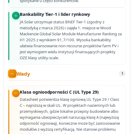
spotykane u części konkurentów.
Bankability Tier-1 i lider rynkowy
JA Solar utrzymuje status BNEF Tier-1 (zgodny z
metodyką z marca 2026) i zajęła 1. miejsce w Wood
Mackenzie Global Solar Module Manufacturer Ranking za
H1 2025 z wynikiem 91,7/100. Wysoka bankability
ułatwia finansowanie non-recourse projektów farm PV i
jest wymogiem wielu instytucji finansujących projekty
OZE klasy utility-scale.
Wady
1
Klasa ognioodporności C (UL Type 29)
Datasheet potwierdza klasę ogniową UL Type 29 / Class
C – najniższą w skali UL. W projektach naziemnych lub
przemysłowych, gdzie lokalne przepisy budowlane albo
wymagania ubezpieczycieli narzucają klasę A (najwyższą
odporność ogniową), konieczne może być zastosowanie
modułów z wyższą certyfikacją. Nie stanowi problemu