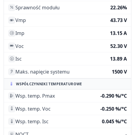
Sprawność modułu
22.26%
Vmp
43.73 V
Imp
13.15 A
Voc
52.30 V
Isc
13.89 A
Maks. napięcie systemu
1500 V
WSPÓŁCZYNNIKI TEMPERATUROWE
Wsp. temp. Pmax
-0.290 %/°C
Wsp. temp. Voc
-0.250 %/°C
Wsp. temp. Isc
0.045 %/°C
NOCT
-