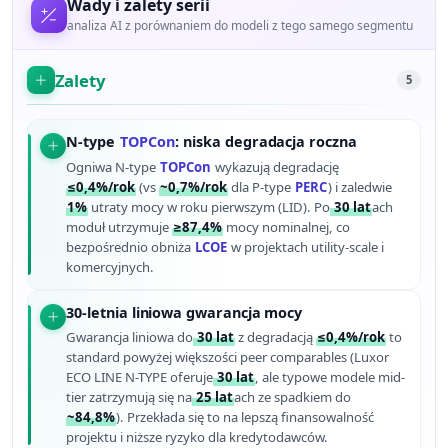
Wady i zalety serii
analiza AI z porównaniem do modeli z tego samego segmentu
Zalety
5
N-type
TOPCon
: niska degradacja roczna
Ogniwa N-type
TOPCon
wykazują degradację
≤0,4%/rok
(vs
~0,7%/rok
dla P-type
PERC
) i zaledwie
1%
utraty mocy w roku pierwszym (LID). Po
30 lat
ach
moduł utrzymuje
≥87,4%
mocy nominalnej, co
bezpośrednio obniża
LCOE
w projektach utility-scale i
komercyjnych.
30-letnia liniowa gwarancja mocy
Gwarancja liniowa do
30 lat
z degradacją
≤0,4%/rok
to
standard powyżej większości peer comparables (Luxor
ECO LINE N-TYPE oferuje
30 lat
, ale typowe modele mid-
tier zatrzymują się na
25 lat
ach ze spadkiem do
~84,8%
). Przekłada się to na lepszą finansowalność
projektu i niższe ryzyko dla kredytodawców.