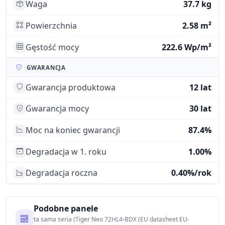
Waga
37.7 kg
Powierzchnia
2.58 m²
Gęstość mocy
222.6 Wp/m²
GWARANCJA
Gwarancja produktowa
12 lat
Gwarancja mocy
30 lat
Moc na koniec gwarancji
87.4%
Degradacja w 1. roku
1.00%
Degradacja roczna
0.40%/rok
Podobne panele
ta sama seria (Tiger Neo 72HL4-BDX (EU datasheet EU-