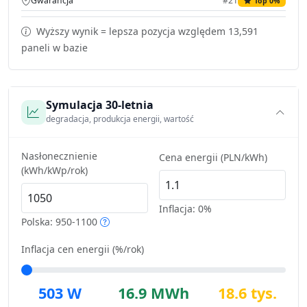
Gwarancja
#21
Top 0%
Wyższy wynik = lepsza pozycja względem 13,591
paneli w bazie
Symulacja 30-letnia
degradacja, produkcja energii, wartość
Nasłonecznienie
Cena energii (PLN/kWh)
(kWh/kWp/rok)
Inflacja:
0%
Polska: 950-1100
Inflacja cen energii (%/rok)
503 W
16.9 MWh
18.6 tys.