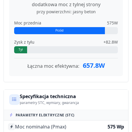
dodatkowa moc z tylnej strony
przy powierzchni: jasny beton
Moc przednia
575W
Przód
Zysk z tyłu
+82.8W
Tył
657.8W
Łączna moc efektywna:
Specyfikacja techniczna
parametry STC, wymiary, gwarancja
PARAMETRY ELEKTRYCZNE (STC)
Moc nominalna (Pmax)
575 Wp