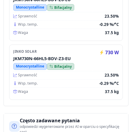
Monocrystalline
Bifacjalny
23.50%
Sprawność
-0.29 %/°C
Wsp. temp.
37.5 kg
Waga
JINKO SOLAR
730 W
JKM730N-66HL5-BDV-Z3-EU
Monocrystalline
Bifacjalny
23.50%
Sprawność
-0.29 %/°C
Wsp. temp.
37.5 kg
Waga
Często zadawane pytania
odpowiedzi wygenerowane przez AI w oparciu o specyfikację
serii