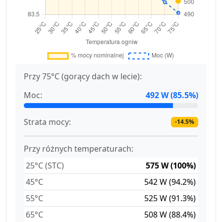
Przy 75°C (gorący dach w lecie):
Moc:
492 W (85.5%)
Strata mocy:
-14.5%
Przy różnych temperaturach:
25°C (STC)
575 W (100%)
45°C
542 W (94.2%)
55°C
525 W (91.3%)
65°C
508 W (88.4%)