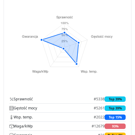
Sprawność
#5338
Top 39%
Gęstość mocy
#5261
Top 39%
Wsp. temp.
#2022
Top 15%
Waga/kWp
#12679
93%