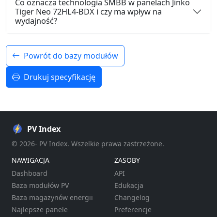
Co oznacza technologia SMBB w panelach Jinko
Tiger Neo 72HL4-BDX i czy ma wpływ na
wydajność?
Powrót do bazy modułów
Drukuj specyfikację
PV Index
© 2026- PV Index. Wszelkie prawa zastrzeżone.
NAWIGACJA
ZASOBY
Dashboard
API
Baza modułów PV
Edukacja
Baza magazynów energii
Changelog
Najlepsze panele
Preferencje