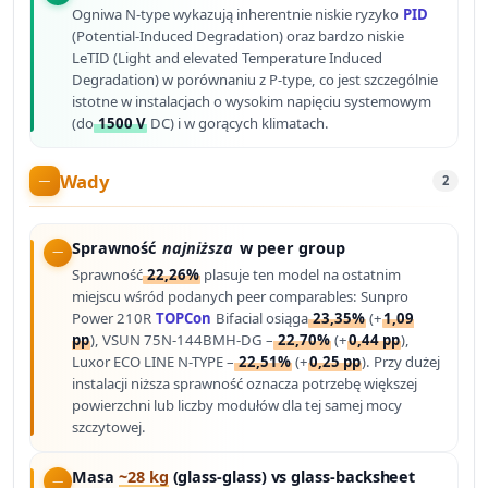
Ogniwa N-type wykazują inherentnie niskie ryzyko
PID
(Potential-Induced Degradation) oraz bardzo niskie
LeTID (Light and elevated Temperature Induced
Degradation) w porównaniu z P-type, co jest szczególnie
istotne w instalacjach o wysokim napięciu systemowym
(do
1500 V
DC) i w gorących klimatach.
Wady
2
Sprawność
najniższa
w peer group
Sprawność
22,26%
plasuje ten model na ostatnim
miejscu wśród podanych peer comparables: Sunpro
Power 210R
TOPCon
Bifacial osiąga
23,35%
(+
1,09
pp
), VSUN 75N-144BMH-DG –
22,70%
(+
0,44 pp
),
Luxor ECO LINE N-TYPE –
22,51%
(+
0,25 pp
). Przy dużej
instalacji niższa sprawność oznacza potrzebę większej
powierzchni lub liczby modułów dla tej samej mocy
szczytowej.
Masa
~28 kg
(glass-glass) vs glass-backsheet