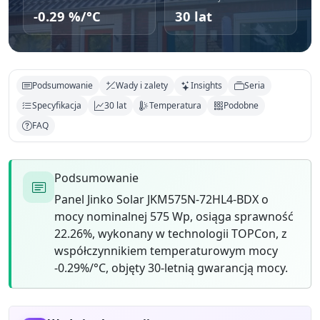
-0.29 %/°C
30 lat
Podsumowanie
Wady i zalety
Insights
Seria
Specyfikacja
30 lat
Temperatura
Podobne
FAQ
Podsumowanie
Panel Jinko Solar JKM575N-72HL4-BDX o
mocy nominalnej 575 Wp, osiąga sprawność
22.26%, wykonany w technologii TOPCon, z
współczynnikiem temperaturowym mocy
-0.29%/°C, objęty 30-letnią gwarancją mocy.