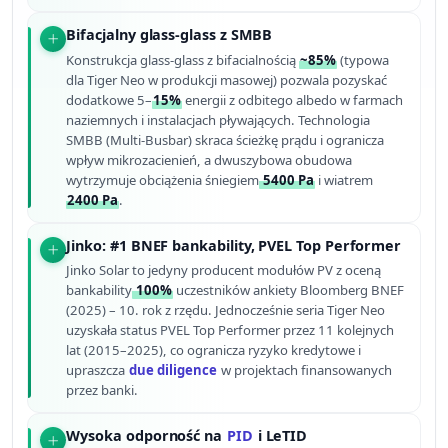
Bifacjalny glass-glass z SMBB
Konstrukcja glass-glass z bifacialnością
~85%
(typowa
dla Tiger Neo w produkcji masowej) pozwala pozyskać
dodatkowe 5–
15%
energii z odbitego albedo w farmach
naziemnych i instalacjach pływających. Technologia
SMBB (Multi-Busbar) skraca ścieżkę prądu i ogranicza
wpływ mikrozacienień, a dwuszybowa obudowa
wytrzymuje obciążenia śniegiem
5400 Pa
i wiatrem
2400 Pa
.
Jinko: #1 BNEF bankability, PVEL Top Performer
Jinko Solar to jedyny producent modułów PV z oceną
bankability
100%
uczestników ankiety Bloomberg BNEF
(2025) – 10. rok z rzędu. Jednocześnie seria Tiger Neo
uzyskała status PVEL Top Performer przez 11 kolejnych
lat (2015–2025), co ogranicza ryzyko kredytowe i
upraszcza
due diligence
w projektach finansowanych
przez banki.
Wysoka odporność na
PID
i LeTID