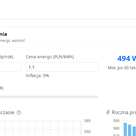
nia
nergii, wartość
494 
p/rok)
Cena energii (PLN/kWh)
Moc po 30 la
Inflacja:
0%
k)
 czasie
Roczna pr