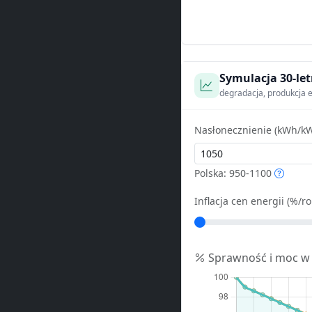
Symulacja 30-let
degradacja, produkcja e
Nasłonecznienie (kWh/kW
Polska: 950-1100
Inflacja cen energii (%/ro
Sprawność i moc w