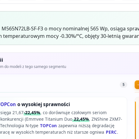
 M565N72LB-SF-F3 o mocy nominalnej 565 Wp, osiąga spra
 temperaturowym mocy -0.30%/°C, objęty 30-letnią gwaran
ii
iem do modeli z tego samego segmentu
5
TOPCon
o wysokiej sprawności
sięga 21,67
-22,45%
, co dorównuje czołowym seriom
ss konkurencji (Emmvee Titanium Duo
22,45%
, ZNShine ZXM7-
. Technologia N-type
TOPCon
zapewnia niższą degradację
 pracę w wysokich temperaturach niż starsze ogniwa
PERC
.