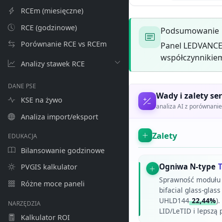
RCEm (miesięczne)
RCE (godzinowe)
Podsumowanie
Porównanie RCE vs RCEm
Panel LEDVANCE
współczynnikiem
Analizy stawek RCE
DANE PSE
Wady i zalety ser
KSE na żywo
analiza AI z porównan
Analiza import/eksport
Zalety
EDUKACJA
Bilansowanie godzinowe
Ogniwa N-type
PVGIS kalkulator
Sprawność modułu 
Różne moce paneli
bifacial glass-gla
UHLD144
22,44%
)
NARZĘDZIA
LID/LeTID i lepszą
Kalkulator ROI