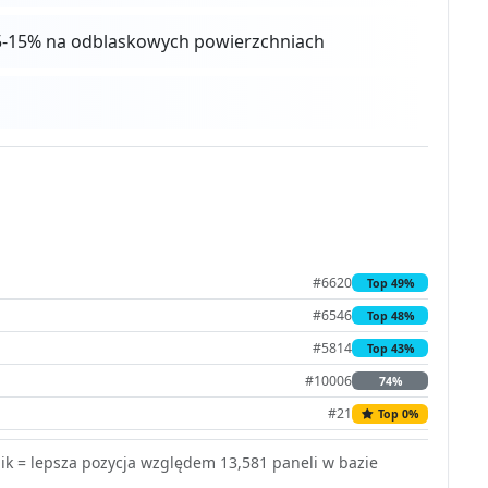
o 5-15% na odblaskowych powierzchniach
#6620
Top 49%
#6546
Top 48%
#5814
Top 43%
#10006
74%
#21
Top 0%
k = lepsza pozycja względem 13,581 paneli w bazie