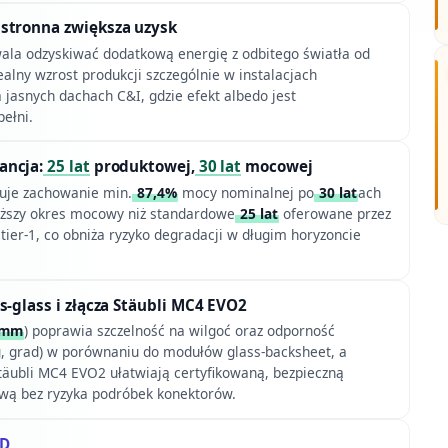
stronna zwiększa uzysk
wala odzyskiwać dodatkową energię z odbitego światła od
ealny wzrost produkcji szczególnie w instalacjach
 jasnych dachach C&I, gdzie efekt albedo jest
ełni.
ancja:
25 lat
produktowej,
30 lat
mocowej
je zachowanie min.
87,4%
mocy nominalnej po
30 lat
ach
dłuższy okres mocowy niż standardowe
25 lat
oferowane przez
ier-1, co obniża ryzyko degradacji w długim horyzoncie
s-glass i złącza Stäubli MC4 EVO2
 mm
) poprawia szczelność na wilgoć oraz odporność
, grad) w porównaniu do modułów glass-backsheet, a
Stäubli MC4 EVO2 ułatwiają certyfikowaną, bezpieczną
wą bez ryzyka podróbek konektorów.
ID