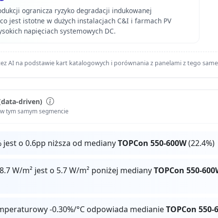
odukcji ogranicza ryzyko degradacji indukowanej
, co jest istotne w dużych instalacjach C&I i farmach PV
ysokich napięciach systemowych DC.
ez AI na podstawie kart katalogowych i porównania z panelami z tego sam
(data-driven)
i w tym samym segmencie
 jest o 0.6pp niższa od mediany
TOPCon 550-600W
(22.4%)
8.7 W/m² jest o 5.7 W/m² poniżej mediany
TOPCon 550-600
mperaturowy -0.30%/°C odpowiada medianie
TOPCon 550-