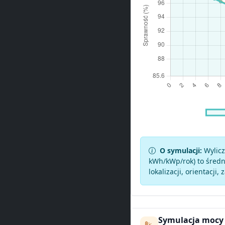
O symulacji:
Wylicz
kWh/kWp/rok) to średni
lokalizacji, orientacji, 
Symulacja mocy