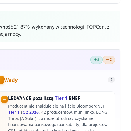
wność 21.87%, wykonany w technologii TOPCon, z
cją mocy.
5
2
Wady
2
LEDVANCE poza listą
Tier 1
BNEF
Producent nie znajduje się na liście BloombergNEF
Tier 1
(
Q2 2026
, 42 producentów, m.in. Jinko, LONGi,
Trina, JA Solar), co może utrudniać uzyskanie
finansowania bankowego (bankability) dla projektów
C&I i utility-scale, gdzie kredytodawcy często