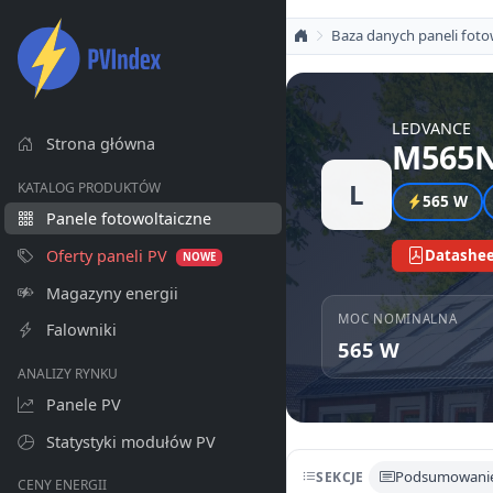
Baza danych paneli foto
LEDVANCE
Strona główna
M565N
L
KATALOG PRODUKTÓW
565 W
Panele fotowoltaiczne
Oferty paneli PV
Datashee
NOWE
Magazyny energii
MOC NOMINALNA
Falowniki
565 W
ANALIZY RYNKU
Panele PV
Statystyki modułów PV
Podsumowani
SEKCJE
CENY ENERGII