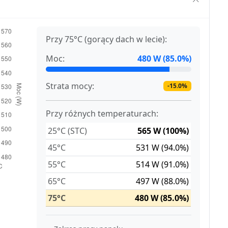
Przy 75°C (gorący dach w lecie):
Moc:
480 W (85.0%)
Strata mocy:
-15.0%
Przy różnych temperaturach:
25°C (STC)
565 W (100%)
45°C
531 W (94.0%)
55°C
514 W (91.0%)
65°C
497 W (88.0%)
75°C
480 W (85.0%)