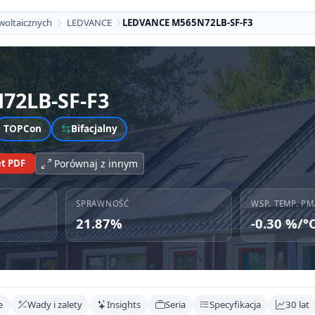
woltaicznych
LEDVANCE
LEDVANCE M565N72LB-SF-F3
72LB-SF-F3
TOPCon
Bifacjalny
t PDF
Porównaj z innym
SPRAWNOŚĆ
WSP. TEMP. PM
21.87%
-0.30 %/°
e
Wady i zalety
Insights
Seria
Specyfikacja
30 lat