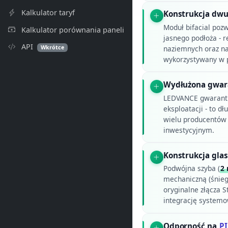
Kalkulator taryf
Konstrukcja dwu
Moduł bifacial poz
Kalkulator porównania paneli
jasnego podłoża - r
API
Wkrótce
naziemnych oraz na
wykorzystywany w p
Wydłużona gwar
LEDVANCE gwarantu
eksploatacji - to 
wielu producentów t
inwestycyjnym.
Konstrukcja glas
Podwójna szyba (
2
mechaniczną (śnieg
oryginalne złącza 
integrację systemo
Odporność na
P