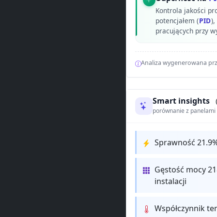
Kontrola jakości pr
potencjałem (
PID
)
pracujących przy w
Analiza wygenerowana prz
Smart insights
porównanie z panelam
Sprawność 21.9%
Gęstość mocy 21
instalacji
Współczynnik te