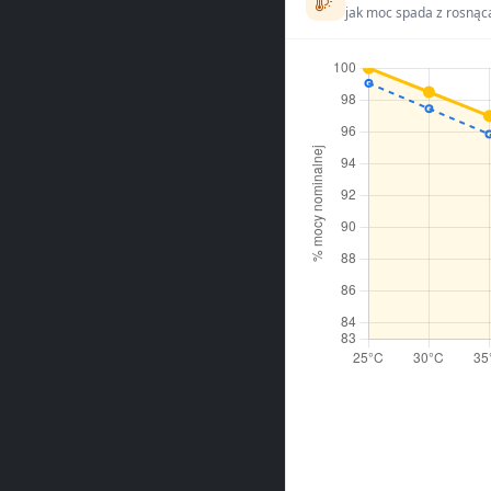
jak moc spada z rosnąc