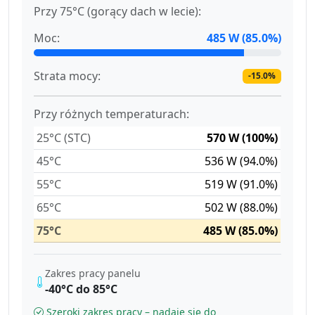
Przy 75°C (gorący dach w lecie):
Moc:
485 W (85.0%)
Strata mocy:
-15.0%
Przy różnych temperaturach:
25°C (STC)
570 W (100%)
45°C
536 W (94.0%)
55°C
519 W (91.0%)
65°C
502 W (88.0%)
75°C
485 W (85.0%)
Zakres pracy panelu
-40°C do 85°C
Szeroki zakres pracy – nadaje się do