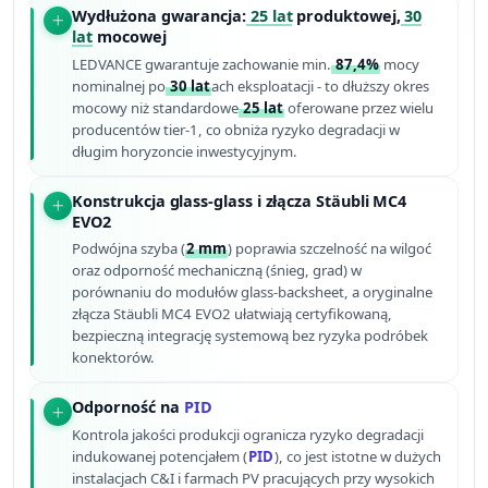
Wydłużona gwarancja:
25 lat
produktowej,
30
lat
mocowej
LEDVANCE gwarantuje zachowanie min.
87,4%
mocy
nominalnej po
30 lat
ach eksploatacji - to dłuższy okres
mocowy niż standardowe
25 lat
oferowane przez wielu
producentów tier-1, co obniża ryzyko degradacji w
długim horyzoncie inwestycyjnym.
Konstrukcja glass-glass i złącza Stäubli MC4
EVO2
Podwójna szyba (
2 mm
) poprawia szczelność na wilgoć
oraz odporność mechaniczną (śnieg, grad) w
porównaniu do modułów glass-backsheet, a oryginalne
złącza Stäubli MC4 EVO2 ułatwiają certyfikowaną,
bezpieczną integrację systemową bez ryzyka podróbek
konektorów.
Odporność na
PID
Kontrola jakości produkcji ogranicza ryzyko degradacji
indukowanej potencjałem (
PID
), co jest istotne w dużych
instalacjach C&I i farmach PV pracujących przy wysokich