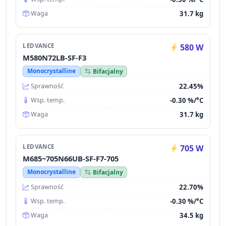
31.7 kg
Waga
LEDVANCE
580 W
M580N72LB-SF-F3
Monocrystalline
Bifacjalny
22.45%
Sprawność
-0.30 %/°C
Wsp. temp.
31.7 kg
Waga
LEDVANCE
705 W
M685~705N66UB-SF-F7-705
Monocrystalline
Bifacjalny
22.70%
Sprawność
-0.30 %/°C
Wsp. temp.
34.5 kg
Waga