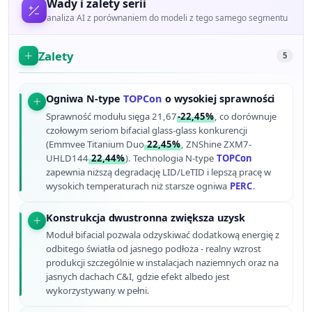
Wady i zalety serii
analiza AI z porównaniem do modeli z tego samego segmentu
Zalety
5
Ogniwa N-type
TOPCon
o wysokiej sprawności
Sprawność modułu sięga 21,67
-22,45%
, co dorównuje
czołowym seriom bifacial glass-glass konkurencji
(Emmvee Titanium Duo
22,45%
, ZNShine ZXM7-
UHLD144
22,44%
). Technologia N-type
TOPCon
zapewnia niższą degradację LID/LeTID i lepszą pracę w
wysokich temperaturach niż starsze ogniwa
PERC
.
Konstrukcja dwustronna zwiększa uzysk
Moduł bifacial pozwala odzyskiwać dodatkową energię z
odbitego światła od jasnego podłoża - realny wzrost
produkcji szczególnie w instalacjach naziemnych oraz na
jasnych dachach C&I, gdzie efekt albedo jest
wykorzystywany w pełni.