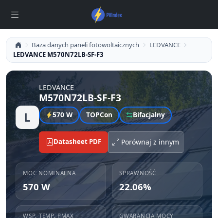
Baza danych paneli fotowoltaicznych
LEDVANCE
LEDVANCE M570N72LB-SF-F3
LEDVANCE
M570N72LB-SF-F3
L
570 W
TOPCon
Bifacjalny
Datasheet PDF
Porównaj z innym
MOC NOMINALNA
SPRAWNOŚĆ
570 W
22.06%
WSP. TEMP. PMAX
GWARANCJA MOCY