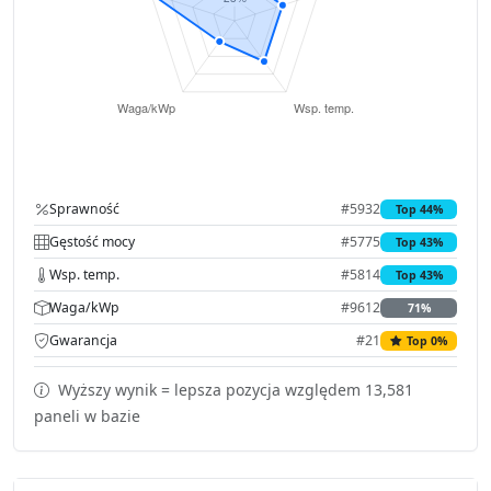
Sprawność
#5932
Top 44%
Gęstość mocy
#5775
Top 43%
Wsp. temp.
#5814
Top 43%
Waga/kWp
#9612
71%
Gwarancja
#21
Top 0%
Wyższy wynik = lepsza pozycja względem 13,581
paneli w bazie