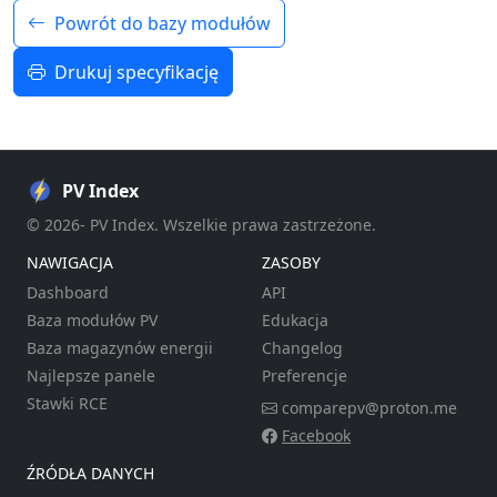
Powrót do bazy modułów
Drukuj specyfikację
PV Index
© 2026- PV Index. Wszelkie prawa zastrzeżone.
NAWIGACJA
ZASOBY
Dashboard
API
Baza modułów PV
Edukacja
Baza magazynów energii
Changelog
Najlepsze panele
Preferencje
Stawki RCE
comparepv@proton.me
Facebook
ŹRÓDŁA DANYCH