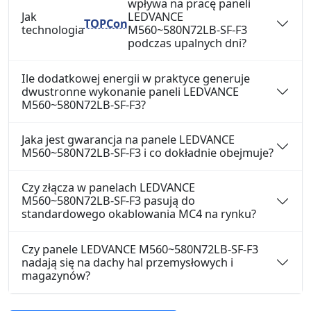
wpływa na pracę paneli
Jak
LEDVANCE
TOPCon
technologia
M560~580N72LB-SF-F3
podczas upalnych dni?
Ile dodatkowej energii w praktyce generuje
dwustronne wykonanie paneli LEDVANCE
M560~580N72LB-SF-F3?
Jaka jest gwarancja na panele LEDVANCE
M560~580N72LB-SF-F3 i co dokładnie obejmuje?
Czy złącza w panelach LEDVANCE
M560~580N72LB-SF-F3 pasują do
standardowego okablowania MC4 na rynku?
Czy panele LEDVANCE M560~580N72LB-SF-F3
nadają się na dachy hal przemysłowych i
magazynów?