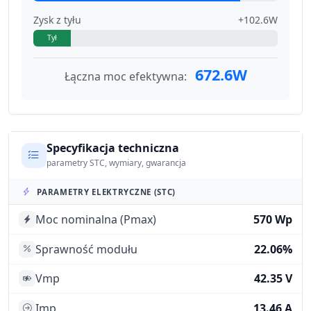
Zysk z tyłu
+102.6W
Tył
672.6W
Łączna moc efektywna:
Specyfikacja techniczna
parametry STC, wymiary, gwarancja
PARAMETRY ELEKTRYCZNE (STC)
Moc nominalna (Pmax)
570 Wp
Sprawność modułu
22.06%
Vmp
42.35 V
Imp
13.46 A