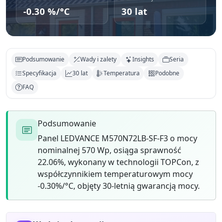
-0.30 %/°C
30 lat
Podsumowanie
Wady i zalety
Insights
Seria
Specyfikacja
30 lat
Temperatura
Podobne
FAQ
Podsumowanie
Panel LEDVANCE M570N72LB-SF-F3 o mocy
nominalnej 570 Wp, osiąga sprawność
22.06%, wykonany w technologii TOPCon, z
współczynnikiem temperaturowym mocy
-0.30%/°C, objęty 30-letnią gwarancją mocy.