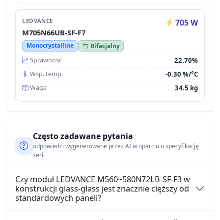
LEDVANCE
705 W
M705N66UB-SF-F7
Monocrystalline
Bifacjalny
22.70%
Sprawność
-0.30 %/°C
Wsp. temp.
34.5 kg
Waga
Często zadawane pytania
odpowiedzi wygenerowane przez AI w oparciu o specyfikację
serii
Czy moduł LEDVANCE M560~580N72LB-SF-F3 w
konstrukcji glass-glass jest znacznie cięższy od
standardowych paneli?