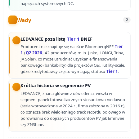
napięciach systemowych DC.
Wady
2
LEDVANCE poza listą
Tier 1
BNEF
Producent nie znajduje się na liście BloombergNEF
Tier
1
(
Q2 2026
, 42 producentów, m.in. Jinko, LONGi, Trina,
JA Solar), co może utrudniać uzyskanie finansowania
bankowego (bankability) dla projektów C&I i utility-scale,
gdzie kredytodawcy często wymagają statusu
Tier 1
.
Krótka historia w segmencie PV
LEDVANCE, znana głównie z oświetlenia, weszła w
segment paneli fotowoltaicznych stosunkowo niedawno
(seria wprowadzona w 2024 r., firma założona w 2016 r.),
co oznacza brak wieloletniego track recordu polowego w
porównaniu do dojrzałych producentów PV jak Emmvee
czy ZNShine.