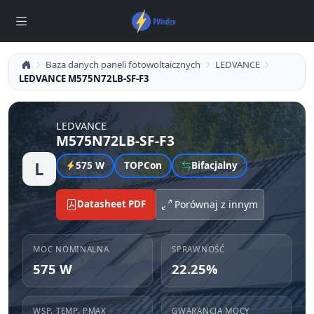
Baza danych paneli fotowoltaicznych
LEDVANCE
LEDVANCE M575N72LB-SF-F3
LEDVANCE
M575N72LB-SF-F3
L
575 W
TOPCon
Bifacjalny
Datasheet PDF
Porównaj z innym
MOC NOMINALNA
SPRAWNOŚĆ
575 W
22.25%
WSP. TEMP. PMAX
GWARANCJA MOCY