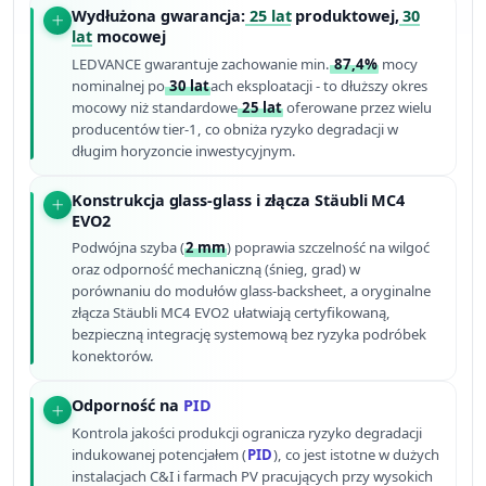
Wydłużona gwarancja:
25 lat
produktowej,
30
lat
mocowej
LEDVANCE gwarantuje zachowanie min.
87,4%
mocy
nominalnej po
30 lat
ach eksploatacji - to dłuższy okres
mocowy niż standardowe
25 lat
oferowane przez wielu
producentów tier-1, co obniża ryzyko degradacji w
długim horyzoncie inwestycyjnym.
Konstrukcja glass-glass i złącza Stäubli MC4
EVO2
Podwójna szyba (
2 mm
) poprawia szczelność na wilgoć
oraz odporność mechaniczną (śnieg, grad) w
porównaniu do modułów glass-backsheet, a oryginalne
złącza Stäubli MC4 EVO2 ułatwiają certyfikowaną,
bezpieczną integrację systemową bez ryzyka podróbek
konektorów.
Odporność na
PID
Kontrola jakości produkcji ogranicza ryzyko degradacji
indukowanej potencjałem (
PID
), co jest istotne w dużych
instalacjach C&I i farmach PV pracujących przy wysokich