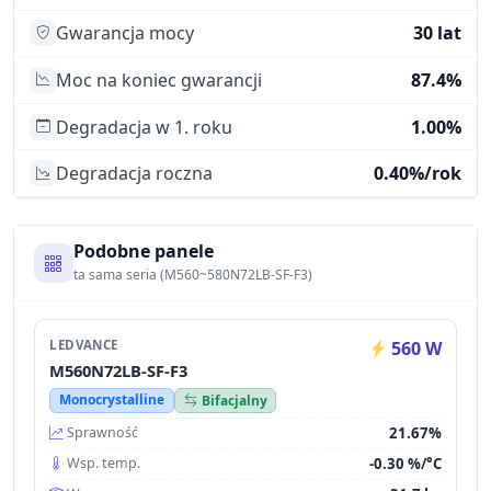
Gwarancja mocy
30 lat
Moc na koniec gwarancji
87.4%
Degradacja w 1. roku
1.00%
Degradacja roczna
0.40%/rok
Podobne panele
ta sama seria (M560~580N72LB-SF-F3)
LEDVANCE
560 W
M560N72LB-SF-F3
Monocrystalline
Bifacjalny
21.67%
Sprawność
-0.30 %/°C
Wsp. temp.