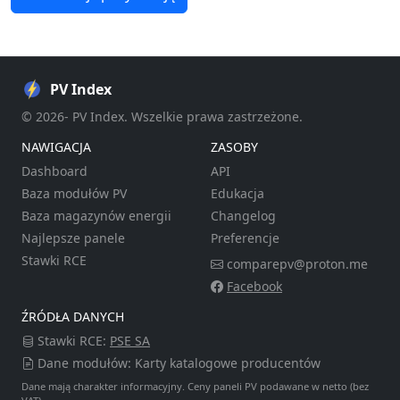
PV Index
© 2026- PV Index. Wszelkie prawa zastrzeżone.
NAWIGACJA
ZASOBY
Dashboard
API
Baza modułów PV
Edukacja
Baza magazynów energii
Changelog
Najlepsze panele
Preferencje
Stawki RCE
comparepv@proton.me
Facebook
ŹRÓDŁA DANYCH
Stawki RCE:
PSE SA
Dane modułów: Karty katalogowe producentów
Dane mają charakter informacyjny. Ceny paneli PV podawane w netto (bez