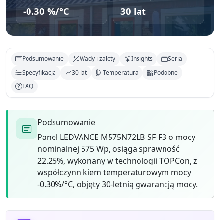
-0.30 %/°C
30 lat
Podsumowanie
Wady i zalety
Insights
Seria
Specyfikacja
30 lat
Temperatura
Podobne
FAQ
Podsumowanie
Panel LEDVANCE M575N72LB-SF-F3 o mocy
nominalnej 575 Wp, osiąga sprawność
22.25%, wykonany w technologii TOPCon, z
współczynnikiem temperaturowym mocy
-0.30%/°C, objęty 30-letnią gwarancją mocy.