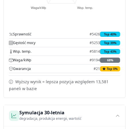
Sprawność
#5426
Top 40%
Gęstość mocy
#5253
Top 39%
Wsp. temp.
#5814
Top 43%
Waga/kWp
#9194
68%
Gwarancja
#21
Top 0%
Wyższy wynik = lepsza pozycja względem 13,581
paneli w bazie
Symulacja 30-letnia
degradacja, produkcja energii, wartość