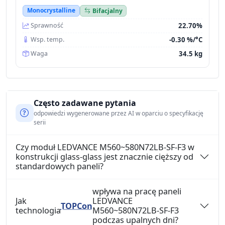
Monocrystalline
Bifacjalny
22.70%
Sprawność
-0.30 %/°C
Wsp. temp.
34.5 kg
Waga
Często zadawane pytania
odpowiedzi wygenerowane przez AI w oparciu o specyfikację
serii
Czy moduł LEDVANCE M560~580N72LB-SF-F3 w
konstrukcji glass-glass jest znacznie cięższy od
standardowych paneli?
wpływa na pracę paneli
Jak
LEDVANCE
TOPCon
technologia
M560~580N72LB-SF-F3
podczas upalnych dni?