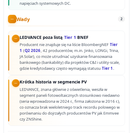
napięciach systemowych DC.
Wady
2
LEDVANCE poza listą
Tier 1
BNEF
Producent nie znajduje się na liście BloombergNEF
Tier
1
(
Q2 2026
, 42 producentów, m.in. Jinko, LONGi, Trina,
JA Solar), co może utrudniać uzyskanie finansowania
bankowego (bankability) dla projektów C&I i utility-scale,
gdzie kredytodawcy często wymagają statusu
Tier 1
.
Krótka historia w segmencie PV
LEDVANCE, znana głównie z oświetlenia, weszła w
segment paneli fotowoltaicznych stosunkowo niedawno
(seria wprowadzona w 2024 r., firma założona w 2016 r.),
co oznacza brak wieloletniego track recordu polowego w
porównaniu do dojrzałych producentów PV jak Emmvee
czy ZNShine.