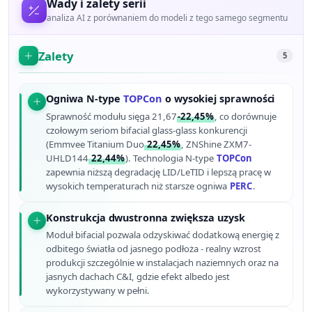
Wady i zalety serii
analiza AI z porównaniem do modeli z tego samego segmentu
Zalety
5
Ogniwa N-type
TOPCon
o wysokiej sprawności
Sprawność modułu sięga 21,67
-22,45%
, co dorównuje
czołowym seriom bifacial glass-glass konkurencji
(Emmvee Titanium Duo
22,45%
, ZNShine ZXM7-
UHLD144
22,44%
). Technologia N-type
TOPCon
zapewnia niższą degradację LID/LeTID i lepszą pracę w
wysokich temperaturach niż starsze ogniwa
PERC
.
Konstrukcja dwustronna zwiększa uzysk
Moduł bifacial pozwala odzyskiwać dodatkową energię z
odbitego światła od jasnego podłoża - realny wzrost
produkcji szczególnie w instalacjach naziemnych oraz na
jasnych dachach C&I, gdzie efekt albedo jest
wykorzystywany w pełni.