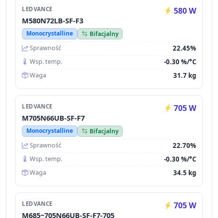
LEDVANCE
580 W
M580N72LB-SF-F3
Monocrystalline
Bifacjalny
22.45%
Sprawność
-0.30 %/°C
Wsp. temp.
31.7 kg
Waga
LEDVANCE
705 W
M705N66UB-SF-F7
Monocrystalline
Bifacjalny
22.70%
Sprawność
-0.30 %/°C
Wsp. temp.
34.5 kg
Waga
LEDVANCE
705 W
M685~705N66UB-SF-F7-705