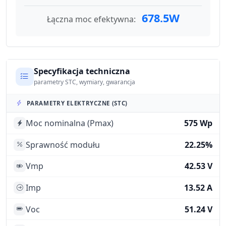
678.5W
Łączna moc efektywna:
Specyfikacja techniczna
parametry STC, wymiary, gwarancja
PARAMETRY ELEKTRYCZNE (STC)
Moc nominalna (Pmax)
575 Wp
Sprawność modułu
22.25%
Vmp
42.53 V
Imp
13.52 A
Voc
51.24 V