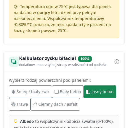
Temperatura ogniw 75°C jest typowa dla paneli
na dachu w gorący letni dzień przy pełnym
nasłonecznieniu. Współczynnik temperaturowy
-0.30%/°C
oznacza, że moc spada o tyle procent na
każdy stopień powyżej 25°C.
Kalkulator zysku bifacial
100%
dodatkowa moc z tylnej strony w zależności od podłoża
Wybierz rodzaj powierzchni pod panelami:
Śnieg / biały żwir
Biały beton
Jasny beton
Trawa
Ciemny dach / asfalt
Albedo
to współczynnik odbicia światła (0-100%).